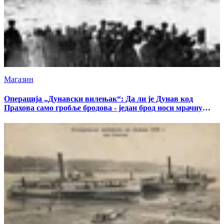
Магазин
Операција „Дунавски вилењак“: Да ли је Дунав код
Прахова само гробље бродова - један брод носи мрачну
тајну