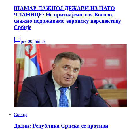
ШАМАР ЛАЖНОЈ ДРЖАВИ ИЗ НАТО
ЧЛАНИЦЕ: Не признајемо тзв. Косово,
снажно подржавамо европску перспективу
Србије
pre 00 minuta
Србија
Додик: Република Српска се противи