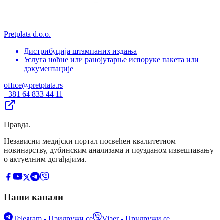
Pretplata d.o.o.
Дистрибуција штампаних издања
Услуга ноћне или ранојутарње испоруке пакета или
документације
office@pretplata.rs
+381 64 833 44 11
Правда
.
Независни медијски портал посвећен квалитетном
новинарству, дубинским анализама и поузданом извештавању
о актуелним догађајима.
Наши канали
Telegram - Придружи се
Viber - Придружи се