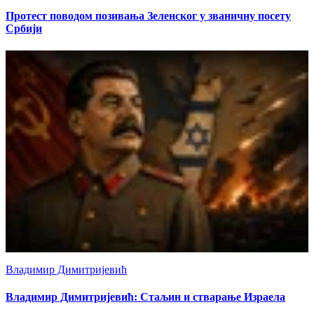
Протест поводом позивања Зеленског у званичну посету
Србији
Владимир Димитријевић
Владимир Димитријевић: Стаљин и стварање Израела