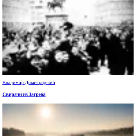
Владимир Димитријевић
Свирачи из Загреба