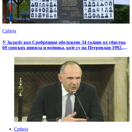
Србија
У Залазју код Сребренице обележене 34 године од убиства
69 српских цивила и војника, које су на Петровдан 1992.
убили припадници муслиманских снага
Србија