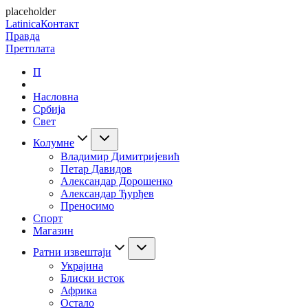
placeholder
Latinica
Контакт
Правда
Претплата
П
Насловна
Србија
Свет
Колумне
Владимир Димитријевић
Петар Давидов
Александар Дорошенко
Александар Ђурђев
Преносимо
Спорт
Магазин
Ратни извештаји
Украјина
Блиски исток
Африка
Остало