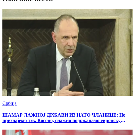
Србија
ШАМАР ЛАЖНОЈ ДРЖАВИ ИЗ НАТО ЧЛАНИЦЕ: Не
признајемо тзв. Косово, снажно подржавамо европску
перспективу Србије