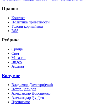
Правно
Контакт
Политика приватности
Услови коришћења
RSS
Рубрике
Србија
Свет
Магазин
Видео
Архива
Колумне
Владимир Димитријевић
Петар Давидов
Александар Дорошенко
Александар Ђурђев
Преносимо