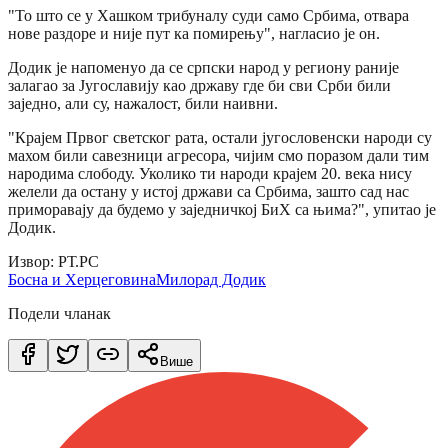
"То што се у Хашком трибуналу суди само Србима, отвара
нове раздоре и није пут ка помирењу", нагласио је он.
Додик је напоменуо да се српски народ у региону раније
залагао за Југославију као државу где би сви Срби били
заједно, али су, нажалост, били наивни.
"Крајем Првог светског рата, остали југословенски народи су
махом били савезници агресора, чијим смо поразом дали тим
народима слободу. Уколико ти народи крајем 20. века нису
желели да остану у истој држави са Србима, зашто сад нас
приморавају да будемо у заједничкој БиХ са њима?", упитао је
Додик.
Извор: РТ.РС
Босна и Херцеговина
Милорад Додик
Подели чланак
Више