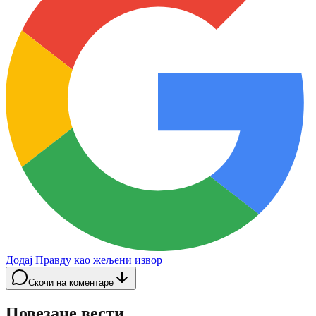
Додај Правду као жељени извор
Скочи на коментаре
Повезане вести