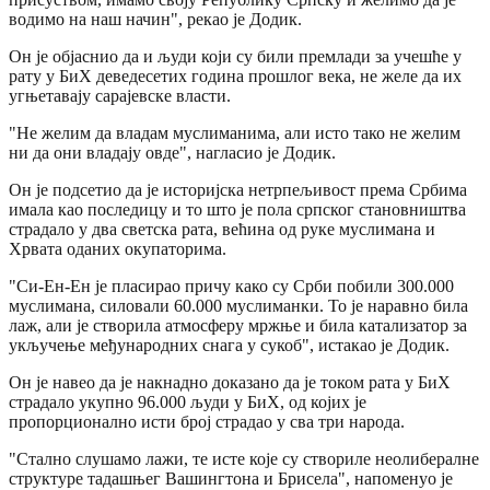
водимо на наш начин", рекао је Додик.
Он је објаснио да и људи који су били премлади за учешће у
рату у БиХ деведесетих година прошлог века, не желе да их
угњетавају сарајевске власти.
"Не желим да владам муслиманима, али исто тако не желим
ни да они владају овде", нагласио је Додик.
Он је подсетио да је историјска нетрпељивост према Србима
имала као последицу и то што је пола српског становништва
страдало у два светска рата, већина од руке муслимана и
Хрвата оданих окупаторима.
"Си-Ен-Ен је пласирао причу како су Срби побили 300.000
муслимана, силовали 60.000 муслиманки. То је наравно била
лаж, али је створила атмосферу мржње и била катализатор за
укључење међународних снага у сукоб", истакао је Додик.
Он је навео да је накнадно доказано да је током рата у БиХ
страдало укупно 96.000 људи у БиХ, од којих је
пропорционално исти број страдао у сва три народа.
"Стално слушамо лажи, те исте које су створиле неолибералне
структуре тадашњег Вашингтона и Брисела", напоменуо је