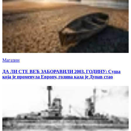
Магазин
ДА ЛИ СТЕ ВЕЋ ЗАБОРАВИЛИ 2003. ГОДИНУ: Суша
која је променула Европу, година када је Дунав стао