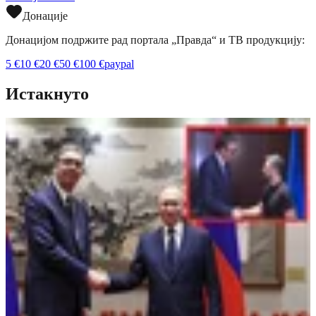
Донације
Донацијом подржите рад портала „Правда“ и ТВ продукцију:
5
€
10
€
20
€
50
€
100
€
paypal
Истакнуто