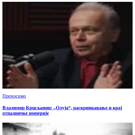
Преносимо
Владимир Кршљанин: „Олуја“, раскринкавање и крај
отпадничке империје