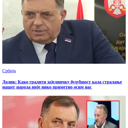
Србија
Додик: Како градити заједничку будућност када страдање
нашег народа није нико приметио осим нас