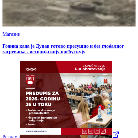
Магазин
Година када је Дунав готово пресушио и без глобалног
загревања - историја коју прећуткују
Реклама