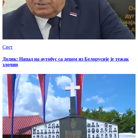
Свет
Додик: Напад на аутобус са децом из Белорусије је тежак
злочин