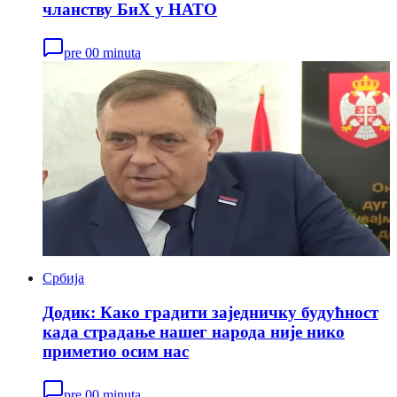
чланству БиХ у НАТО
pre 00 minuta
Србија
Додик: Како градити заједничку будућност
када страдање нашег народа није нико
приметио осим нас
pre 00 minuta