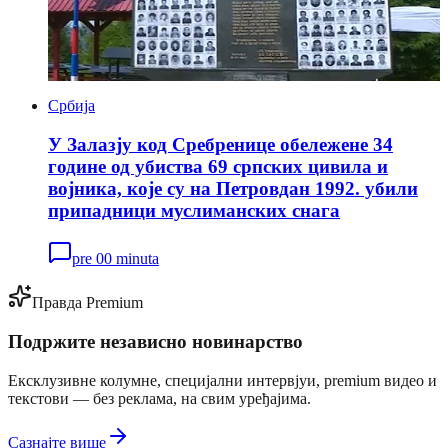
Србија
У Залазју код Сребренице обележене 34
године од убиства 69 српских цивила и
војника, које су на Петровдан 1992. убили
припадници муслиманских снага
pre 00 minuta
Правда Premium
Подржите независно новинарство
Ексклузивне колумне, специјални интервјуи, premium видео и
текстови — без реклама, на свим уређајима.
Сазнајте више