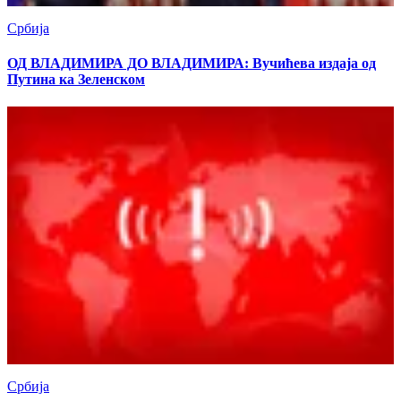
Србија
ОД ВЛАДИМИРА ДО ВЛАДИМИРА: Вучићева издаја од
Путина ка Зеленском
Србија