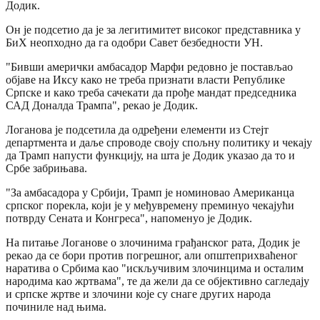
Додик.
Он је подсетио да је за легитимитет високог представника у
БиХ неопходно да га одобри Савет безбедности УН.
"Бивши амерички амбасадор Марфи редовно је постављао
објаве на Иксу како не треба признати власти Републике
Српске и како треба сачекати да прође мандат председника
САД Доналда Трампа", рекао је Додик.
Логанова је подсетила да одређени елементи из Стејт
департмента и даље спроводе своју спољну политику и чекају
да Трамп напусти функцију, на шта је Додик указао да то и
Србе забрињава.
"За амбасадора у Србији, Трамп је номиновао Американца
српског порекла, који је у међувремену преминуо чекајући
потврду Сената и Конгреса", напоменуо је Додик.
На питање Логанове о злочинима грађанског рата, Додик је
рекао да се бори против погрешног, али општеприхваћеног
наратива о Србима као "искључивим злочинцима и осталим
народима као жртвама", те да жели да се објективно сагледају
и српске жртве и злочини које су снаге других народа
починиле над њима.