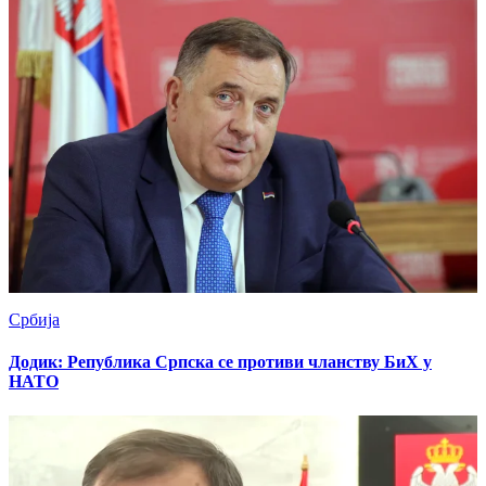
Србија
Додик: Република Српска се противи чланству БиХ у
НАТО