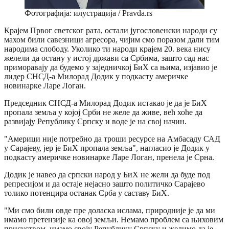
Фотографија: илустрација / Pravda.rs
Крајем Првог светског рата, остали југословенски народи су
махом били савезници агресора, чијим смо поразом дали тим
народима слободу. Уколико ти народи крајем 20. века нису
желели да остану у истој држави са Србима, зашто сад нас
приморавају да будемо у заједничкој БиХ са њима, изјавио је
лидер СНСД-а Милорад Додик у подкасту америчке
новинарке Ларе Логан.
Председник СНСД-а Милорад Додик истакао је да је БиХ
пропала земља у којој Срби не желе да живе, већ хоће да
развијају Републику Српску и воде је на свој начин.
"Америци није потребно да троши ресурсе на Амбасаду САД
у Сарајеву, јер је БиХ пропала земља", нагласио је Додик у
подкасту америчке новинарке Ларе Логан, пренела је Срна.
Додик је навео да српски народ у БиХ не жели да буде под
репресијом и да остаје нејасно зашто политичко Сарајево
толико потенцира останак Срба у саставу БиХ.
"Ми смо били овде пре доласка ислама, природније је да ми
имамо претензије ка овој земљи. Немамо проблем са њиховим
присуством, имамо своју Републику Српску и желимо да је