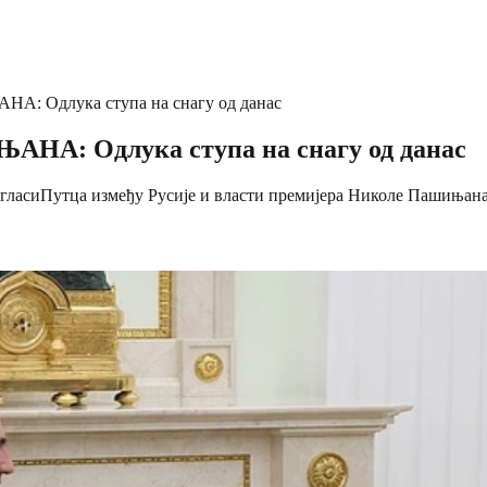
Одлука ступа на снагу од данас
: Одлука ступа на снагу од данас
угласиПутца између Русије и власти премијера Николе Пашињан