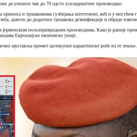
оже да уништи чак до 70 одсто ускладиштене производње.
ма приноса и трошковима сузбијања штеточине, већ и у могућем 
ужба, довело до додатних трошкова дезинфекције и обраде извозн
а јерменским пољопривредним производима. Како је раније прене
ницама Евроазијске економске уније.
ично зауставља промет целокупне карантинске робе из те земље.