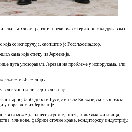
раничење њиховог транзита преко руске територије ка државама
 која се испоручује, саопштио је Росељхознадзор.
ошиљкама које стижу из Јерменије.
више пута упозоравала Јереван на проблеме у испорукама, али
пореклом из Јерменије.
ма фитосанитарне сертификације.
санитарној безбедности Русије и целе Евроазијске економске
цију пореклом из Јерменије.
ије, али може да нанесе огромну штету залихама житарица,
ства, млинове, фабрике сточне хране, кондиторску индустрију,