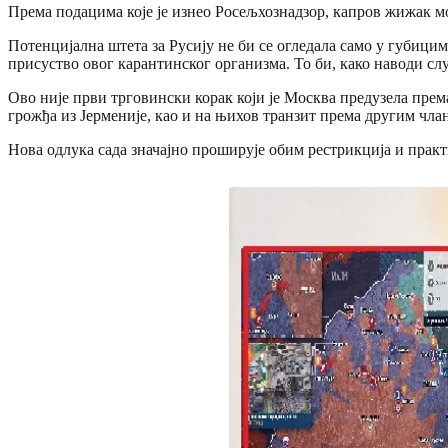
Према подацима које је изнео Росељхознадзор, капров жижак м
Потенцијална штета за Русију не би се огледала само у губици
присуство овог карантинског организма. То би, како наводи сл
Ово није први трговински корак који је Москва предузела прем
грожђа из Јерменије, као и на њихов транзит према другим чла
Нова одлука сада значајно проширује обим рестрикција и практ