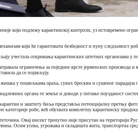
ерменије који подлежу карантинској контроли, уз истовремено ог
еханизам који ће гарантовати безбедност и пуну следљивост робе
ављају учестала откривања карантинских штетних организама у п
штравала ограничења за поједине врсте јерменских производа и 
тавила да се појављују.
г жишка у пошиљкама ораха, сувих брескви и сушеног парадајза 
 надлежних органа те земље и доводи у питање поузданост систе
 карантин и заштиту биља представља потенцијалну претњу фито
ине категорије робе, већ обухвата комплетну карантинску продук
еточина. Овај инсект тренутно није присутан на територији Рус
вина. Осим усева, угрожава и складишта жита, транспортна сред