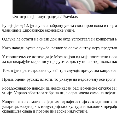
Фотографија: илустрација / Pravda.rs
Русија је од 12. јуна увела забрану увоза свих производа из Ј
чланицама Евроазијске економске уније.
Одлука ће остати на снази док не буде успостављен конкретан м
Како наводи руска служба, разлог за овако оштру меру предст
У саопштењу се истиче да је Москва још од маја постепено поо
да одговарајуће мере нису предузете, док су нова откривања нас
Током јуна регистрована су већ три случаја присуства капрово
Према оцени руских власти, то указује на недовољну контролу
Росељхознадзор наводи да неефикасан рад јерменске службе за
уније. Управо због тога забрана није ограничена само на појед
Капров жижак сматра се једним од најопаснијих складишних шт
уљарица, махунарки, индустријских култура и њихових прерађе
складишта слада и погоне пиварске индустрије.