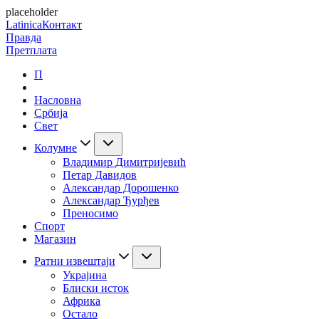
placeholder
Latinica
Контакт
Правда
Претплата
П
Насловна
Србија
Свет
Колумне
Владимир Димитријевић
Петар Давидов
Александар Дорошенко
Александар Ђурђев
Преносимо
Спорт
Магазин
Ратни извештаји
Украјина
Блиски исток
Африка
Остало