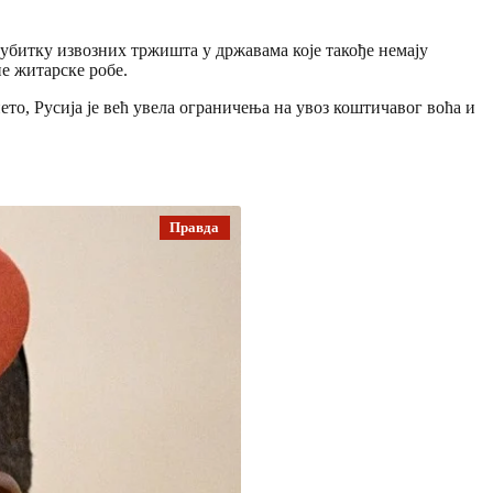
губитку извозних тржишта у државама које такође немају
е житарске робе.
то, Русија је већ увела ограничења на увоз коштичавог воћа и
Правда