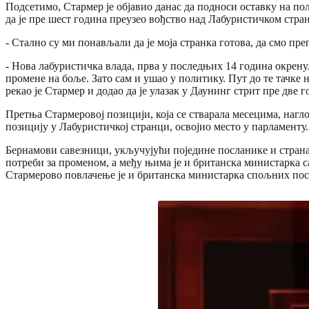
Подсетимо, Стармер је објавио данас да подноси оставку на пол
да је пре шест година преузео вођство над Лабуристичком стра
- Стално су ми понављали да је моја странка готова, да смо пр
- Нова лабуристичка влада, прва у последњих 14 година окрену
промене на боље. Зато сам и ушао у политику. Пут до те тачке 
рекао је Стармер и додао да је улазак у Даунинг стрит пре две 
Претња Стармеровој позицији, која се стварала месецима, нагло
позицију у Лабуристичкој странци, освојио место у парламенту.
Бернамови савезници, укључујући поједине посланике и странач
потреби за променом, а међу њима је и британска министарка с
Стармерово повлачење је и британска министарка спољних пос