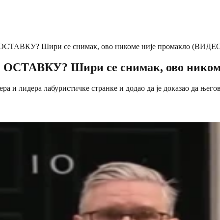
АВКУ? Шири се снимак, ово никоме није промакло (ВИДЕ
ТАВКУ? Шири се снимак, ово никоме
ера и лидера лабуристичке странке и додао да је доказао да њег