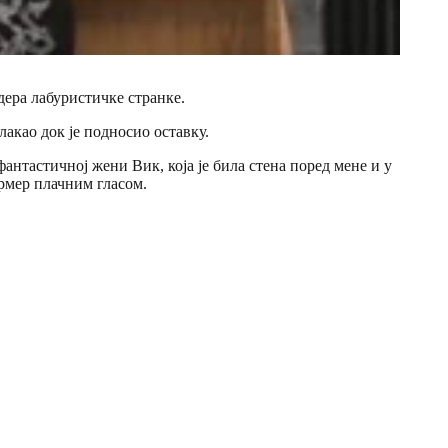
дера лабуристичке странке.
лакао док је подносио оставку.
антастичној жени Вик, која је била стена поред мене и у
армер плачним гласом.