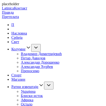
placeholder
Latinica
Контакт
Правда
Претплата
П
Насловна
Србија
Свет
Колумне
Владимир Димитријевић
Петар Давидов
Александар Дорошенко
Александар Ђурђев
Преносимо
Спорт
Магазин
Ратни извештаји
Украјина
Блиски исток
Африка
Остало