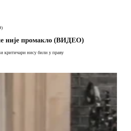
О)
 није промакло (ВИДЕО)
ови критичари нису били у праву