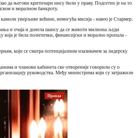
зао да његови критичари нису били у праву. Подсетио је на то
јском и моралном банкроту.
а камоли уверљиве већине, немогућа мисија - навео је Стармер.
рања и очаја и донела шансу да се животи милиона људи
ку која је била политички, финансијски и морално пропала -
ернам, који се сматра потенцијалним изазивачем за лидерску
анима и чланови кабинета све отвореније говорили су о
еорганизацију руководства. Међу министрима који су затражили
Правда