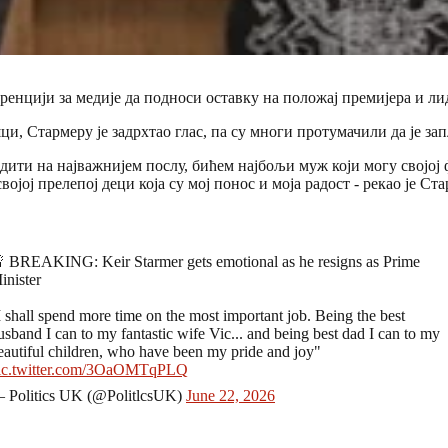
енцији за медије да подноси оставку на положај премијера и ли
и, Стармеру је задрхтао глас, па су многи протумачили да је зап
ити на најважнијем послу, бићем најбољи муж који могу својој ф
јој прелепој деци која су мој понос и моја радост - рекао је Ст
 BREAKING: Keir Starmer gets emotional as he resigns as Prime
inister
I shall spend more time on the most important job. Being the best
usband I can to my fantastic wife Vic... and being best dad I can to my
eautiful children, who have been my pride and joy"
ic.twitter.com/3OaOMTqPLQ
 Politics UK (@PolitlcsUK)
June 22, 2026