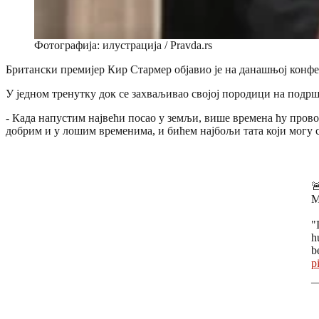
Фотографија: илустрација / Pravda.rs
Британски премијер Кир Стармер објавио је на данашњој конфер
У једном тренутку док се захваљивао својој породици на подршц
- Када напустим највећи посао у земљи, више времена ћу провод
добрим и у лошим временима, и бићем најбољи тата који могу сво

M
"
h
b
p
—