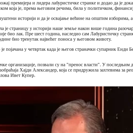
ожај премијера и лидера лабуристичке странке и додао да је дока
нком која је, према његовим речима, била у политичком, финанси
епуштени историји и да је освајање већине на општим изборима, 
ла је страницу у историји наше земље након више година разоча
није био лак. Пре шест година, наследио сам Лабуристичку стран
године био тренутак највећег поноса у његовом животу.
 је појачана у четвртак када је његов страначки супарник Енди Б
ке организације, позвали су на "пренос власти". У последњим д
аобраћаја Хајди Александер, која се придружила захтевима за р
лова Ивет Купер.