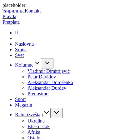
placeholder
Ћирилица
Kontakt
Pravda
Pretplata
П
Naslovna
Srbija
Svet
Kolumne
Vladimir Dimitrijević
Petar Davidov
Aleksandar Dorošenko
Aleksandar Đurđev
Prenosimo
Sport
Magazin
Ratni izveštaji
Ukrajina
Bliski istok
Afrika
Ostalo