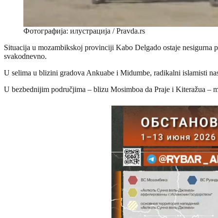
Фотографија: илустрација / Pravda.rs
Situacija u mozambikskoj provinciji Kabo Delgado ostaje nesigurna po 
svakodnevno.
U selima u blizini gradova Ankuabe i Midumbe, radikalni islamisti nas
U bezbednijim područjima – blizu Mosimboa da Praje i Kiteražua – milit