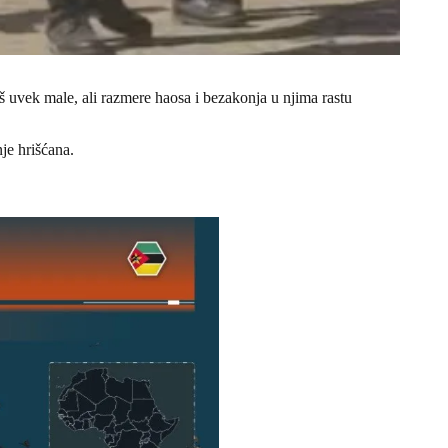
š uvek male, ali razmere haosa i bezakonja u njima rastu
je hrišćana.