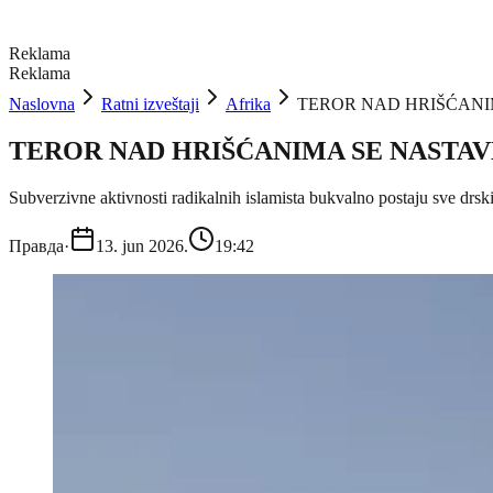
Reklama
Reklama
Naslovna
Ratni izveštaji
Afrika
TEROR NAD HRIŠĆANIMA 
TEROR NAD HRIŠĆANIMA SE NASTAVLjA:
Subverzivne aktivnosti radikalnih islamista bukvalno postaju sve drskij
Правда
·
13. jun 2026.
19:42