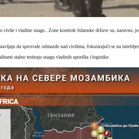
civile i vladine snage.. Zone kontrole Islamske države su, naravno, jo
tavljaju da sprovode odmazde nad civilima, fokusirajući se na istrebljen
anti stalno testiraju snagu vladinih uporišta i logistike.