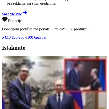
— bez reklama, na svim uređajima.
Saznajte više
Donacije
Donacijom podržite rad portala „Pravda“ i TV produkciju:
5
€
10
€
20
€
50
€
100
€
paypal
Istaknuto