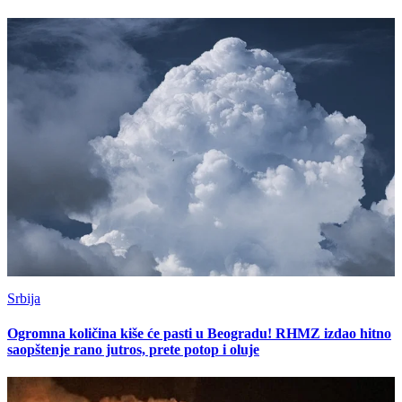
Srbija
Ogromna količina kiše će pasti u Beogradu! RHMZ izdao hitno
saopštenje rano jutros, prete potop i oluje