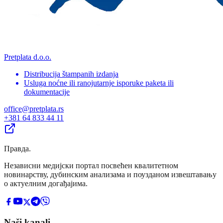
Pretplata d.o.o.
Distribucija štampanih izdanja
Usluga noćne ili ranojutarnje isporuke paketa ili
dokumentacije
office@pretplata.rs
+381 64 833 44 11
Правда
.
Независни медијски портал посвећен квалитетном
новинарству, дубинским анализама и поузданом извештавању
о актуелним догађајима.
Naši kanali