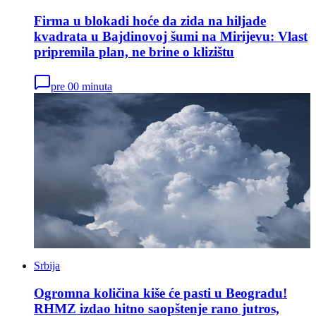
Firma u blokadi hoće da zida na hiljade
kvadrata u Bajdinovoj šumi na Mirijevu: Vlast
pripremila plan, ne brine o klizištu
pre 00 minuta
Srbija
Ogromna količina kiše će pasti u Beogradu!
RHMZ izdao hitno saopštenje rano jutros,