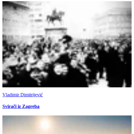
Vladimir Dimitrijević
Svirači iz Zagreba