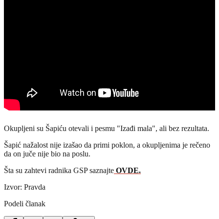
Okupljeni su Šapiću otevali i pesmu "Izađi mala", ali bez rezultata.
Šapić nažalost nije izašao da primi poklon, a okupljenima je rečeno
da on juče nije bio na poslu.
Šta su zahtevi radnika GSP saznajte
OVDE.
Izvor: Pravda
Podeli članak