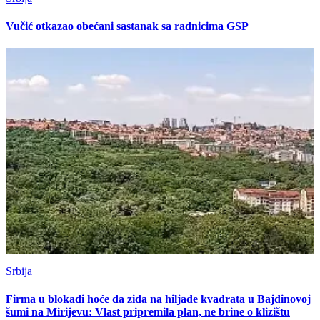
Vučić otkazao obećani sastanak sa radnicima GSP
Srbija
Firma u blokadi hoće da zida na hiljade kvadrata u Bajdinovoj
šumi na Mirijevu: Vlast pripremila plan, ne brine o klizištu