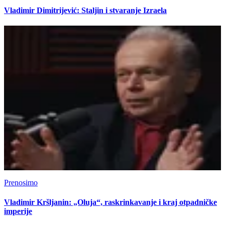
Vladimir Dimitrijević: Staljin i stvaranje Izraela
Prenosimo
Vladimir Kršljanin: „Oluja“, raskrinkavanje i kraj otpadničke
imperije