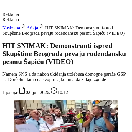
Reklama
Reklama
Naslovna
Srbija
HIT SNIMAK: Demonstranti ispred
Skupštine Beograda pevaju rođendansku pesmu Šapiću (VIDEO)
HIT SNIMAK: Demonstranti ispred
Skupštine Beograda pevaju rođendansku
pesmu Šapiću (VIDEO)
Namera SNS-a da nakon ukidanja trolebusa domogne garaže GSP
na Dorćolu i tamo da svojim tajkunima da zidaju zgrade
Правда
·
02. jun 2026.
10:12