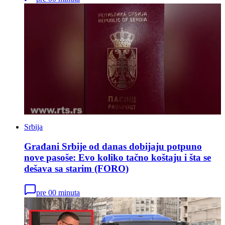
Srbija
Građani Srbije od danas dobijaju potpuno
nove pasoše: Evo koliko tačno koštaju i šta se
dešava sa starim (FORO)
pre 00 minuta