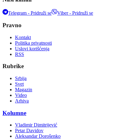
Telegram - Pridruži se
Viber - Pridruži se
Pravno
Kontakt
Politika privatnosti
Uslovi korišćenja
RSS
Rubrike
Srbija
Svet
Magazin
Video
Arhiva
Kolumne
Vladimir Dimitrijević
Petar Davidov
Aleksandar Dorošenko