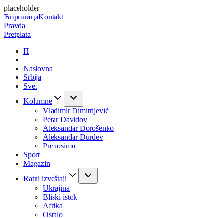
placeholder
Ћирилица
Kontakt
Pravda
Pretplata
П
Naslovna
Srbija
Svet
Kolumne
Vladimir Dimitrijević
Petar Davidov
Aleksandar Dorošenko
Aleksandar Đurđev
Prenosimo
Sport
Magazin
Ratni izveštaji
Ukrajina
Bliski istok
Afrika
Ostalo