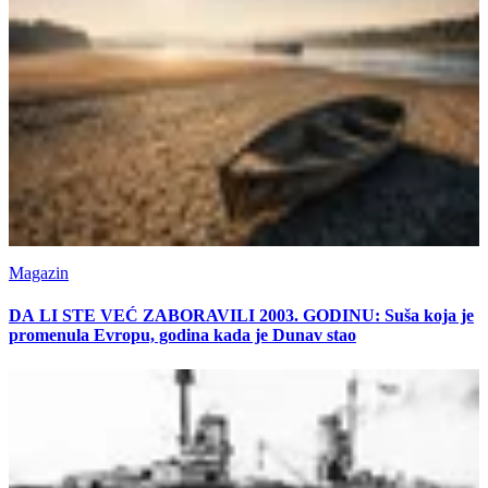
Magazin
DA LI STE VEĆ ZABORAVILI 2003. GODINU: Suša koja je
promenula Evropu, godina kada je Dunav stao