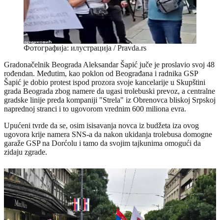
Фотографија: илустрација / Pravda.rs
Gradonačelnik Beograda Aleksandar Šapić juče je proslavio svoj 48
rođendan. Međutim, kao poklon od Beograđana i radnika GSP
Šapić je dobio protest ispod prozora svoje kancelarije u Skupštini
grada Beograda zbog namere da ugasi trolebuski prevoz, a centralne
gradske linije preda kompaniji "Strela" iz Obrenovca bliskoj Srpskoj
naprednoj stranci i to ugovorom vrednim 600 miliona evra.
Upućeni tvrde da se, osim isisavanja novca iz budžeta iza ovog
ugovora krije namera SNS-a da nakon ukidanja trolebusa domogne
garaže GSP na Dorćolu i tamo da svojim tajkunima omogući da
zidaju zgrade.