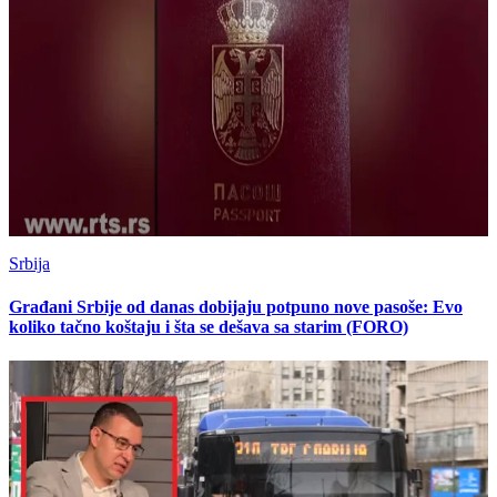
Srbija
Građani Srbije od danas dobijaju potpuno nove pasoše: Evo
koliko tačno koštaju i šta se dešava sa starim (FORO)