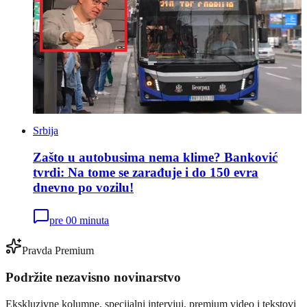
Srbija
Zašto u autobusima nema klime? Banković
tvrdi: Na tome se zarađuje i do 150 evra
dnevno po vozilu!
pre 00 minuta
Pravda Premium
Podržite nezavisno novinarstvo
Ekskluzivne kolumne, specijalni intervjui, premium video i tekstovi