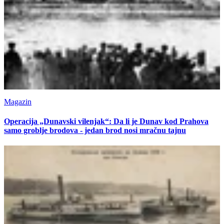
Magazin
Operacija „Dunavski vilenjak“: Da li je Dunav kod Prahova
samo groblje brodova - jedan brod nosi mračnu tajnu