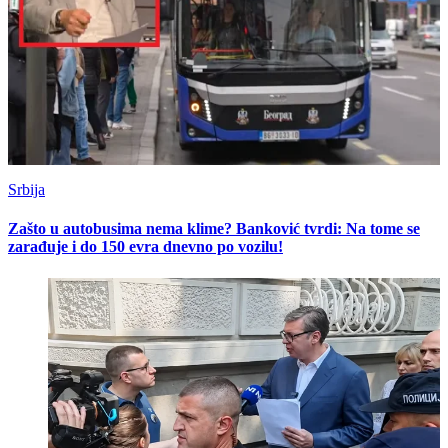
Srbija
Zašto u autobusima nema klime? Banković tvrdi: Na tome se
zarađuje i do 150 evra dnevno po vozilu!