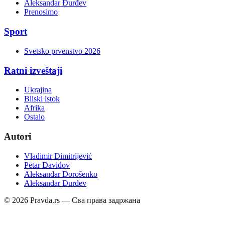
Aleksandar Đurđev
Prenosimo
Sport
Svetsko prvenstvo 2026
Ratni izveštaji
Ukrajina
Bliski istok
Afrika
Ostalo
Autori
Vladimir Dimitrijević
Petar Davidov
Aleksandar Dorošenko
Aleksandar Đurđev
©
2026
Pravda.rs — Сва права задржана