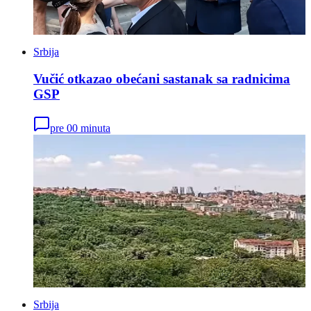
Srbija
Vučić otkazao obećani sastanak sa radnicima
GSP
pre 00 minuta
Srbija