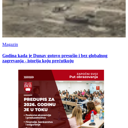
Magazin
Godina kada je Dunav gotovo presušio i bez globalnog
zagrevanja - istorija koju prećutkuju