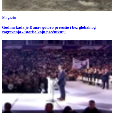
Magazin
Godina kada je Dunav gotovo presušio i bez globalnog
zagrevanja - istorija koju prećutkuju