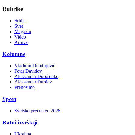
Rubrike
Srbija
Svet
Magazin
Video
Arhiva
Kolumne
Vladimir Dimitrijević
Petar Davidov
Aleksandar Dorošenko
Aleksandar Đurđev
Prenosimo
Sport
Svetsko prvenstvo 2026
Ratni izveštaji
Ukrajina