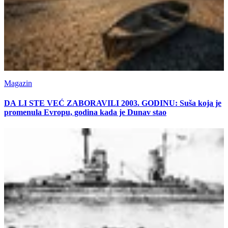
Magazin
DA LI STE VEĆ ZABORAVILI 2003. GODINU: Suša koja je
promenula Evropu, godina kada je Dunav stao