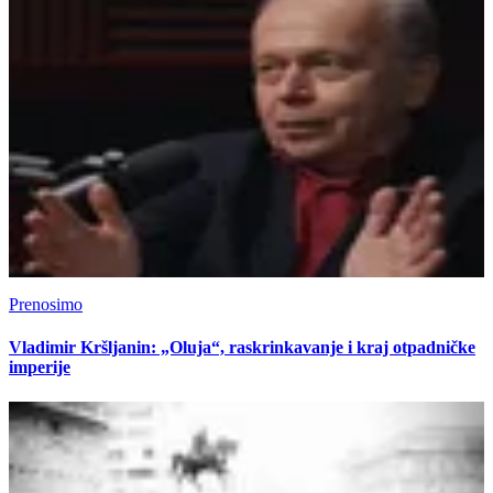
Prenosimo
Vladimir Kršljanin: „Oluja“, raskrinkavanje i kraj otpadničke
imperije