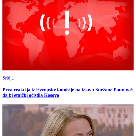
Srbija
Prva reakcija iz Evropske komisije na izjavu Snežane Paunović
da bi etnički očistila Kosovo