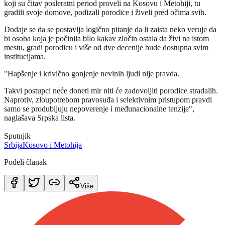
koji su čitav posleratni period proveli na Kosovu i Metohiji, tu
gradili svoje domove, podizali porodice i živeli pred očima svih.
Dodaje se da se postavlja logično pitanje da li zaista neko veruje da
bi osoba koja je počinila bilo kakav zločin ostala da živi na istom
mestu, gradi porodicu i više od dve decenije bude dostupna svim
institucijama.
"Hapšenje i krivično gonjenje nevinih ljudi nije pravda.
Takvi postupci neće doneti mir niti će zadovoljiti porodice stradalih.
Naprotiv, zloupotrebom pravosuđa i selektivnim pristupom pravdi
samo se produbljuju nepoverenje i međunacionalne tenzije",
naglašava Srpska lista.
Sputnjik
Srbija
Kosovo i Metohija
Podeli članak
Više