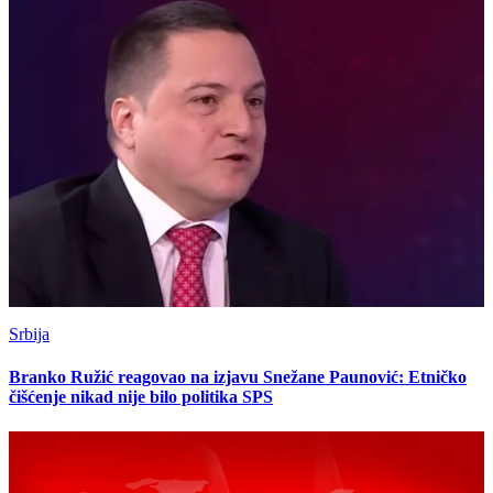
Srbija
Branko Ružić reagovao na izjavu Snežane Paunović: Etničko
čišćenje nikad nije bilo politika SPS