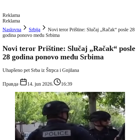
Reklama
Reklama
Naslovna
Srbija
Novi teror Prištine: Slučaj „Račak“ posle 28
godina ponovo među Srbima
Novi teror Prištine: Slučaj „Račak“ posle
28 godina ponovo među Srbima
Uhapšeno pet Srba iz Štrpca i Gnjilana
Правда
·
14. jun 2026.
16:39