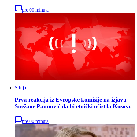
pre 00 minuta
Srbija
Prva reakcija iz Evropske komisije na izjavu
Snežane Paunović da bi etnički očistila Kosovo
pre 00 minuta