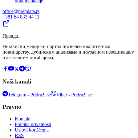
dokumentacije
office@pretplata.rs
+381 64 833 44 11
Правда
.
Независни медијски портал посвећен квалитетном
новинарству, дубинским анализама и поузданом извештавању
о актуелним догађајима.
Naši kanali
Telegram - Pridruži se
Viber - Pridruži se
Pravno
Kontakt
Politika privatnosti
Uslovi korišćenja
RSS