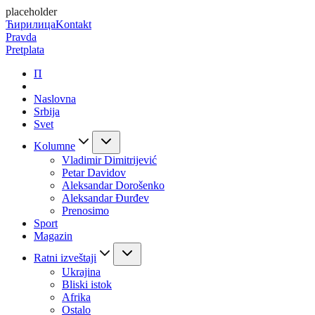
placeholder
Ћирилица
Kontakt
Pravda
Pretplata
П
Naslovna
Srbija
Svet
Kolumne
Vladimir Dimitrijević
Petar Davidov
Aleksandar Dorošenko
Aleksandar Đurđev
Prenosimo
Sport
Magazin
Ratni izveštaji
Ukrajina
Bliski istok
Afrika
Ostalo