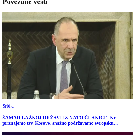
Povezane vesti
Srbija
ŠAMAR LAŽNOJ DRŽAVI IZ NATO ČLANICE: Ne
priznajemo tzv. Kosovo, snažno podržavamo evropsku
perspektivu Srbije