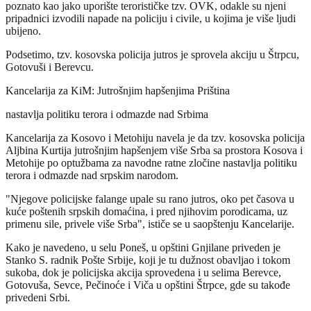
poznato kao jako uporište terorističke tzv. OVK, odakle su njeni
pripadnici izvodili napade na policiju i civile, u kojima je više ljudi
ubijeno.
Podsetimo, tzv. kosovska policija jutros je sprovela akciju u Štrpcu,
Gotovuši i Berevcu.
Kancelarija za KiM: Jutrošnjim hapšenjima Priština
nastavlja politiku terora i odmazde nad Srbima
Kancelarija za Kosovo i Metohiju navela je da tzv. kosovska policija
Aljbina Kurtija jutrošnjim hapšenjem više Srba sa prostora Kosova i
Metohije po optužbama za navodne ratne zločine nastavlja politiku
terora i odmazde nad srpskim narodom.
"Njegove policijske falange upale su rano jutros, oko pet časova u
kuće poštenih srpskih domaćina, i pred njihovim porodicama, uz
primenu sile, privele više Srba", ističe se u saopštenju Kancelarije.
Kako je navedeno, u selu Poneš, u opštini Gnjilane priveden je
Stanko S. radnik Pošte Srbije, koji je tu dužnost obavljao i tokom
sukoba, dok je policijska akcija sprovedena i u selima Berevce,
Gotovuša, Sevce, Pečinoće i Viča u opštini Štrpce, gde su takođe
privedeni Srbi.