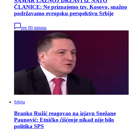
ŠAMAR LAŽNOJ DRŽAVI IZ NATO
ČLANICE: Ne priznajemo tzv. Kosovo, snažno
podržavamo evropsku perspektivu Srbije
pre 00 minuta
Srbija
Branko Ružić reagovao na izjavu Snežane
Paunović: Etničko čišćenje nikad nije bilo
politika SPS