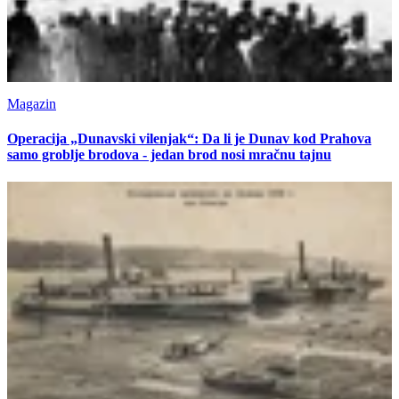
Magazin
Operacija „Dunavski vilenjak“: Da li je Dunav kod Prahova
samo groblje brodova - jedan brod nosi mračnu tajnu