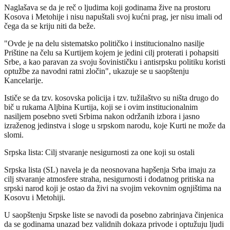
Naglašava se da je reč o ljudima koji godinama žive na prostoru
Kosova i Metohije i nisu napuštali svoj kućni prag, jer nisu imali od
čega da se kriju niti da beže.
"Ovde je na delu sistematsko političko i institucionalno nasilje
Prištine na čelu sa Kurtijem kojem je jedini cilj proterati i pohapsiti
Srbe, a kao paravan za svoju šovinističku i antisrpsku politiku koristi
optužbe za navodni ratni zločin", ukazuje se u saopštenju
Kancelarije.
Ističe se da tzv. kosovska policija i tzv. tužilaštvo su ništa drugo do
bič u rukama Aljbina Kurtija, koji se i ovim institucionalnim
nasiljem posebno sveti Srbima nakon održanih izbora i jasno
izraženog jedinstva i sloge u srpskom narodu, koje Kurti ne može da
slomi.
Srpska lista: Cilj stvaranje nesigurnosti za one koji su ostali
Srpska lista (SL) navela je da neosnovana hapšenja Srba imaju za
cilj stvaranje atmosfere straha, nesigurnosti i dodatnog pritiska na
srpski narod koji je ostao da živi na svojim vekovnim ognjištima na
Kosovu i Metohiji.
U saopštenju Srpske liste se navodi da posebno zabrinjava činjenica
da se godinama unazad bez validnih dokaza privode i optužuju ljudi