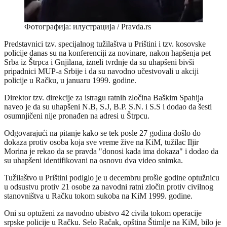
Фотографија: илустрација / Pravda.rs
Predstavnici tzv. specijalnog tužilaštva u Prištini i tzv. kosovske
policije danas su na konferenciji za novinare, nakon hapšenja pet
Srba iz Štrpca i Gnjilana, izneli tvrdnje da su uhapšeni bivši
pripadnici MUP-a Srbije i da su navodno učestvovali u akciji
policije u Račku, u januaru 1999. godine.
Direktor tzv. direkcije za istragu ratnih zločina Baškim Spahija
naveo je da su uhapšeni N.B, S.J, B.P. S.N. i S.S i dodao da šesti
osumnjičeni nije pronađen na adresi u Štrpcu.
Odgovarajući na pitanje kako se tek posle 27 godina došlo do
dokaza protiv osoba koja sve vreme žive na KiM, tužilac Iljir
Morina je rekao da se pravda "donosi kada ima dokaza" i dodao da
su uhapšeni identifikovani na osnovu dva video snimka.
Tužilaštvo u Prištini podiglo je u decembru prošle godine optužnicu
u odsustvu protiv 21 osobe za navodni ratni zločin protiv civilnog
stanovništva u Račku tokom sukoba na KiM 1999. godine.
Oni su optuženi za navodno ubistvo 42 civila tokom operacije
srpske policije u Račku. Selo Račak, opština Štimlje na KiM, bilo je