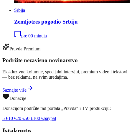
Srbija
Zemljotres pogodio Srbiju
pre 00 minuta
Pravda Premium
Podržite nezavisno novinarstvo
Ekskluzivne kolumne, specijalni intervjui, premium video i tekstovi
— bez reklama, na svim uređajima.
Saznajte više
Donacije
Donacijom podržite rad portala „Pravda“ i TV produkciju:
5
€
10
€
20
€
50
€
100
€
paypal
Istaknuto