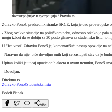
Фотографија: илустрација / Pravda.rs
Zdravko Ponoš, predsednik stranke SRCE, koja je deo proevropske opoz
- Zbog ovakve situacije na političkom nebu, odnosno otkako je pala nads
mogu izbori da se dobiju sa 30 posto glasova za studentsku listu, to ni
U "Iza vesti" Zdravko Ponoš je, komentarišući nastup opozicije na ne
- Naravno da nije, biće dovoljno onih koji će zastupati stav da je bud
Upitan koliki je uticaj opozicionih aktera u ovom trenutku, Ponoš sma
- Dovoljan.
Direktno.rs
Zdravko Ponoš
Studentska lista
Podeli članak
Više