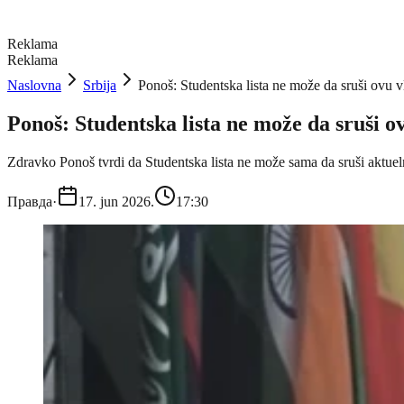
Reklama
Reklama
Naslovna
Srbija
Ponoš: Studentska lista ne može da sruši ovu v
Ponoš: Studentska lista ne može da sruši ov
Zdravko Ponoš tvrdi da Studentska lista ne može sama da sruši aktuel
Правда
·
17. jun 2026.
17:30