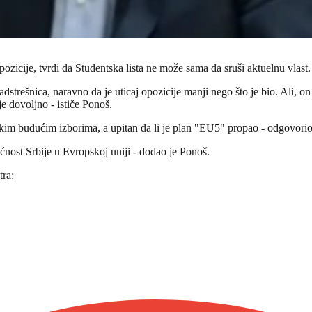
icije, tvrdi da Studentska lista ne može sama da sruši aktuelnu vlast.
trešnica, naravno da je uticaj opozicije manji nego što je bio. Ali, on 
je dovoljno - ističe Ponoš.
kim budućim izborima, a upitan da li je plan "EU5" propao - odgovorio 
ućnost Srbije u Evropskoj uniji - dodao je Ponoš.
tra: