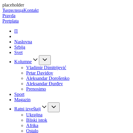
placeholder
Ћирилица
Kontakt
Pravda
Pretplata
П
Naslovna
Srbija
Svet
Kolumne
Vladimir Dimitrijević
Petar Davidov
Aleksandar Dorošenko
Aleksandar Đurđev
Prenosimo
Sport
Magazin
Ratni izveštaji
Ukrajina
Bliski istok
Afrika
Ostalo