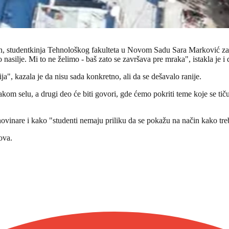
n, studentkinja Tehnološkog fakulteta u Novom Sadu Sara Marković za N
o nasilje. Mi to ne želimo - baš zato se završava pre mraka", istakla je i
ja", kazala je da nisu sada konkretno, ali da se dešavalo ranije.
akom selu, a drugi deo će biti govori, gde ćemo pokriti teme koje se ti
na novinare i kako "studenti nemaju priliku da se pokažu na način kako 
ova.