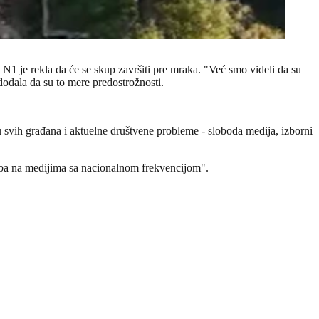
1 je rekla da će se skup završiti pre mraka. "Već smo videli da su
 dodala da su to mere predostrožnosti.
ču svih građana i aktuelne društvene probleme - sloboda medija, izborni
treba na medijima sa nacionalnom frekvencijom".