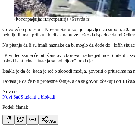
Фотографија: илустрација / Pravda.rs
Govoreći o protestu u Novom Sadu koji je najavljen za subotu, 20. ju
neki ljudi imali priliku i hteli da naprave nešto da ispadne da mi želim
Na pitanje da li su imali naznake da bi moglo da dođe do "loših situaci
"Prvi deo skupa će biti štandovi zborova i radne jedinice Student u sv
uslovi i aktuelna situacija sa policijom", rekla je.
Istakla je da će, kada je reč o slobodi medija, govoriti o pritiscima 
Dodala je da će biti protestne šetnje, a da se govori očekuju od 18 čas
Nova.rs
Novi Sad
Studenti u blokadi
Podeli članak
Više