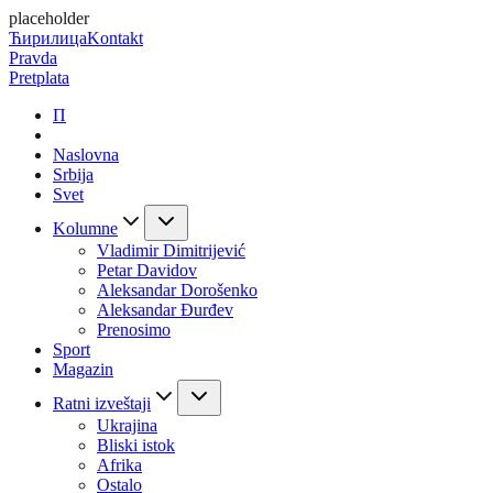
placeholder
Ћирилица
Kontakt
Pravda
Pretplata
П
Naslovna
Srbija
Svet
Kolumne
Vladimir Dimitrijević
Petar Davidov
Aleksandar Dorošenko
Aleksandar Đurđev
Prenosimo
Sport
Magazin
Ratni izveštaji
Ukrajina
Bliski istok
Afrika
Ostalo