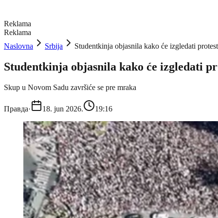
Reklama
Reklama
Naslovna
Srbija
Studentkinja objasnila kako će izgledati prot
Studentkinja objasnila kako će izgledati p
Skup u Novom Sadu završiće se pre mraka
Правда
·
18. jun 2026.
19:16