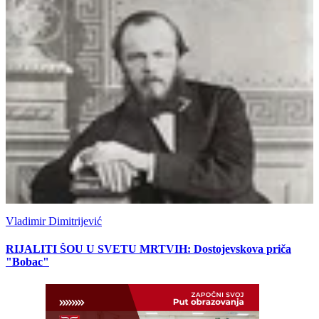
Vladimir Dimitrijević
RIJALITI ŠOU U SVETU MRTVIH: Dostojevskova priča
"Bobac"