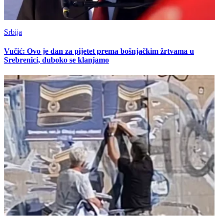
Srbija
Vučić: Ovo je dan za pijetet prema bošnjačkim žrtvama u
Srebrenici, duboko se klanjamo