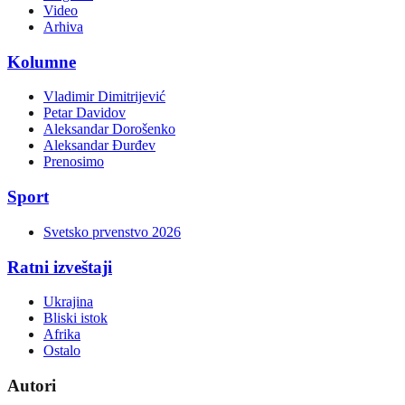
Video
Arhiva
Kolumne
Vladimir Dimitrijević
Petar Davidov
Aleksandar Dorošenko
Aleksandar Đurđev
Prenosimo
Sport
Svetsko prvenstvo 2026
Ratni izveštaji
Ukrajina
Bliski istok
Afrika
Ostalo
Autori