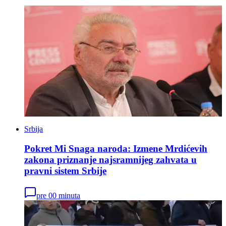
Srbija
Pokret Mi Snaga naroda: Izmene Mrdićevih
zakona priznanje najsramnijeg zahvata u
pravni sistem Srbije
pre 00 minuta