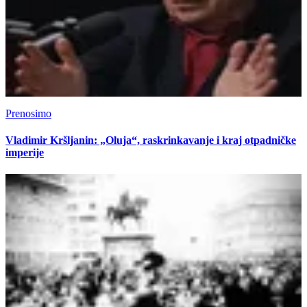
Prenosimo
Vladimir Kršljanin: „Oluja“, raskrinkavanje i kraj otpadničke
imperije