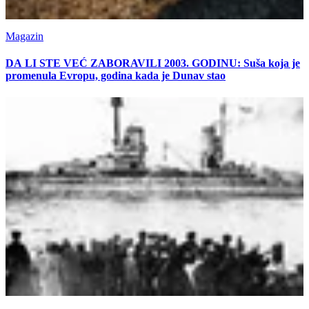
Magazin
DA LI STE VEĆ ZABORAVILI 2003. GODINU: Suša koja je
promenula Evropu, godina kada je Dunav stao