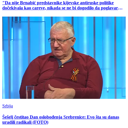
"Da nije Brnabić predstavnike kijevske antiruske politike
dočekivala kao careve, nikada se ne bi dogodilo da poglavar
SPC bude izložen progonu u Ljubljani"
Srbija
Šešelj čestitao Dan oslobođenja Srebrenice: Evo šta su danas
uradili radikali (FOTO)