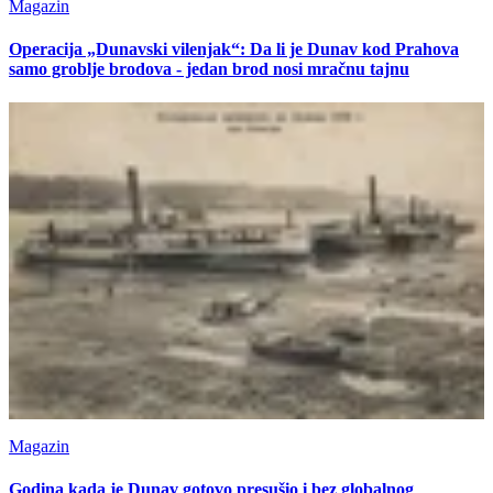
Magazin
Operacija „Dunavski vilenjak“: Da li je Dunav kod Prahova
samo groblje brodova - jedan brod nosi mračnu tajnu
Magazin
Godina kada je Dunav gotovo presušio i bez globalnog