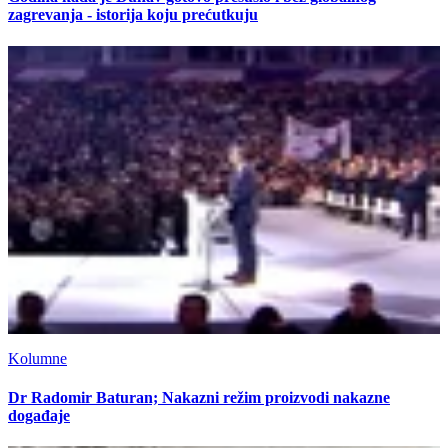
zagrevanja - istorija koju prećutkuju
Kolumne
Dr Radomir Baturan; Nakazni režim proizvodi nakazne
događaje