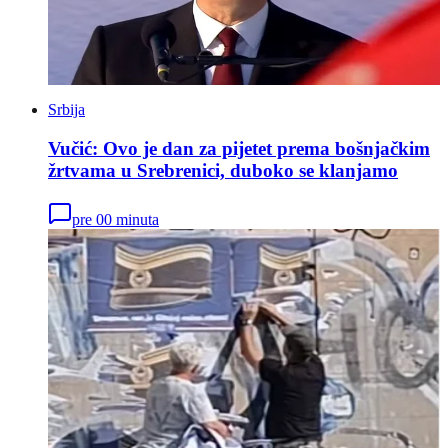
Srbija
Vučić: Ovo je dan za pijetet prema bošnjačkim
žrtvama u Srebrenici, duboko se klanjamo
pre 00 minuta