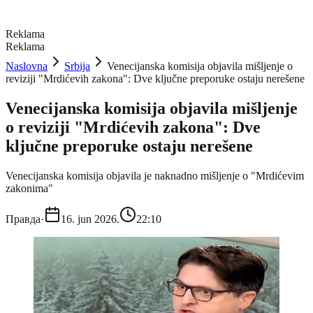
Reklama
Reklama
Naslovna
Srbija
Venecijanska komisija objavila mišljenje o
reviziji "Mrdićevih zakona": Dve ključne preporuke ostaju nerešene
Venecijanska komisija objavila mišljenje
o reviziji "Mrdićevih zakona": Dve
ključne preporuke ostaju nerešene
Venecijanska komisija objavila je naknadno mišljenje o "Mrdićevim
zakonima"
Правда
·
16. jun 2026.
22:10