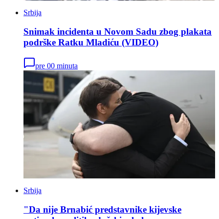
Srbija
Snimak incidenta u Novom Sadu zbog plakata
podrške Ratku Mladiću (VIDEO)
pre 00 minuta
Srbija
"Da nije Brnabić predstavnike kijevske