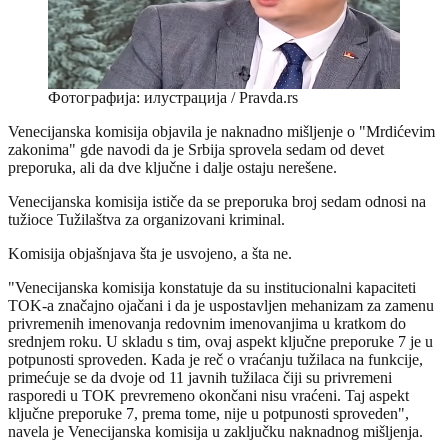
Фотографија: илустрација / Pravda.rs
Venecijanska komisija objavila je naknadno mišljenje o "Mrdićevim
zakonima" gde navodi da je Srbija sprovela sedam od devet
preporuka, ali da dve ključne i dalje ostaju nerešene.
Venecijanska komisija ističe da se preporuka broj sedam odnosi na
tužioce Tužilaštva za organizovani kriminal.
Komisija objašnjava šta je usvojeno, a šta ne.
"Venecijanska komisija konstatuje da su institucionalni kapaciteti
TOK-a značajno ojačani i da je uspostavljen mehanizam za zamenu
privremenih imenovanja redovnim imenovanjima u kratkom do
srednjem roku. U skladu s tim, ovaj aspekt ključne preporuke 7 je u
potpunosti sproveden. Kada je reč o vraćanju tužilaca na funkcije,
primećuje se da dvoje od 11 javnih tužilaca čiji su privremeni
rasporedi u TOK prevremeno okončani nisu vraćeni. Taj aspekt
ključne preporuke 7, prema tome, nije u potpunosti sproveden",
navela je Venecijanska komisija u zaključku naknadnog mišljenja.