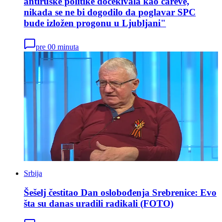
antiruske politike dočekivala kao careve,
nikada se ne bi dogodilo da poglavar SPC
bude izložen progonu u Ljubljani"
pre 00 minuta
Srbija
Šešelj čestitao Dan oslobođenja Srebrenice: Evo
šta su danas uradili radikali (FOTO)