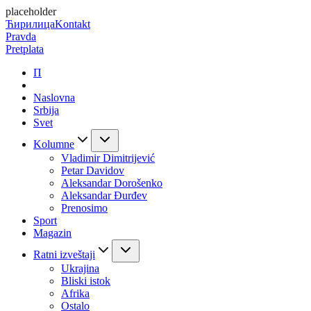
placeholder
Ћирилица
Kontakt
Pravda
Pretplata
П
Naslovna
Srbija
Svet
Kolumne
Vladimir Dimitrijević
Petar Davidov
Aleksandar Dorošenko
Aleksandar Đurđev
Prenosimo
Sport
Magazin
Ratni izveštaji
Ukrajina
Bliski istok
Afrika
Ostalo