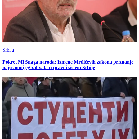
Srbija
Pokret Mi Snaga naroda: Izmene Mrdićevih zakona priznanje
najsramnijeg zahvata u pravni sistem Srbije