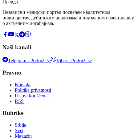
Правда
.
Независни медијски портал посвећен квалитетном
новинарству, дубинским анализама и поузданом извештавању
о актуелним догађајима.
Naši kanali
Telegram - Pridruži se
Viber - Pridruži se
Pravno
Kontakt
Politika privatnosti
Uslovi korišćenja
RSS
Rubrike
Srbija
Svet
Magazin