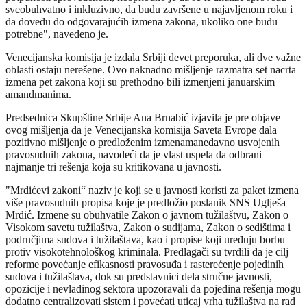
sveobuhvatno i inkluzivno, da budu završene u najavljenom roku i
da dovedu do odgovarajućih izmena zakona, ukoliko one budu
potrebne", navedeno je.
Venecijanska komisija je izdala Srbiji devet preporuka, ali dve važne
oblasti ostaju nerešene. Ovo naknadno mišljenje razmatra set nacrta
izmena pet zakona koji su prethodno bili izmenjeni januarskim
amandmanima.
Predsednica Skupštine Srbije Ana Brnabić izjavila je pre objave
ovog mišljenja da je Venecijanska komisija Saveta Evrope dala
pozitivno mišljenje o predloženim izmenamanedavno usvojenih
pravosudnih zakona, navodeći da je vlast uspela da odbrani
najmanje tri rešenja koja su kritikovana u javnosti.
"Mrdićevi zakoni“ naziv je koji se u javnosti koristi za paket izmena
više pravosudnih propisa koje je predložio poslanik SNS Uglješa
Mrdić. Izmene su obuhvatile Zakon o javnom tužilaštvu, Zakon o
Visokom savetu tužilaštva, Zakon o sudijama, Zakon o sedištima i
područjima sudova i tužilaštava, kao i propise koji uređuju borbu
protiv visokotehnološkog kriminala. Predlagači su tvrdili da je cilj
reforme povećanje efikasnosti pravosuđa i rasterećenje pojedinih
sudova i tužilaštava, dok su predstavnici dela stručne javnosti,
opozicije i nevladinog sektora upozoravali da pojedina rešenja mogu
dodatno centralizovati sistem i povećati uticaj vrha tužilaštva na rad