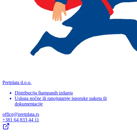
Pretplata d.o.o.
Distribucija štampanih izdanja
Usluga noćne ili ranojutarnje isporuke paketa ili
dokumentacije
office@pretplata.rs
+381 64 833 44 11