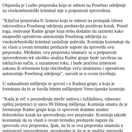
Objasnila je i zašto preporuka koja se odnosi na Posebno odeljenje
za visokotehnološki kriminal nije u potpunosti sprovedena.
"Ključna preporuka 8: Izmena koja se odnosi na postupak izbora
rukovodioca Posebnog odeljenja predstavlja pozitivan korak. Pored
toga, osnivanje Radne grupe koja treba dodatno da razmotri kako
unaprediti operativnu autonomiju Posebnog odeljenja za
visokotehnološki kriminal zaslužuje pohvalu. Komisija konstatuje da
su vlasti u ovom trenutku preduzele napore da sprovedu ovu
preporuku. Međutim, ova preporuka smatraće se u potpunosti
sprovedenom tek ukoliko analiza Radne grupe bude završena na
inkluzivan način, u razumnom roku, i bude praćena izmenom
zakona ili reformom koja obezbeđuje veću strukturnu i operativnu
autonomiju Posebnog odeljenja", navodi se u ovom izveštaju.
U naknadnom mišljenju se govori i o Radnoj grupi, a koja je
formirana da bi se bavila hitnim mišljenjem Venecijanske komisije.
"Kada je reč o preuređenju mreže sudova i tužilaštava, odnosno
opštoj preporuci iz stava 99 Hitnog mišljenja, Komisija smatra da je
formiranje Radne grupe koja će sprovesti dodatne analize
dobrodošao korak ka sprovođenju ove preporuke. Komisija takođe
konstatuje da su vlasti u ovom trenutku preduzele napore da
sprovedu ovu preporuku. Ipak, da bi se ova preporuka smatrala u
potpunosti sprovedenom, neophodno je da se te analize sprovedu