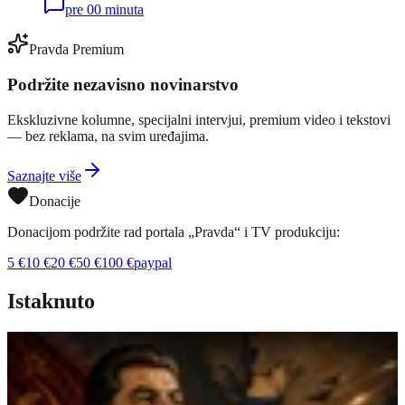
pre 00 minuta
Pravda Premium
Podržite nezavisno novinarstvo
Ekskluzivne kolumne, specijalni intervjui, premium video i tekstovi
— bez reklama, na svim uređajima.
Saznajte više
Donacije
Donacijom podržite rad portala „Pravda“ i TV produkciju:
5
€
10
€
20
€
50
€
100
€
paypal
Istaknuto