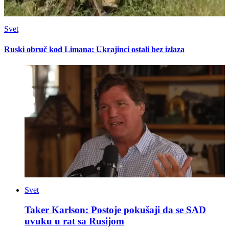
Svet
Ruski obruč kod Limana: Ukrajinci ostali bez izlaza
Svet
Taker Karlson: Postoje pokušaji da se SAD
uvuku u rat sa Rusijom