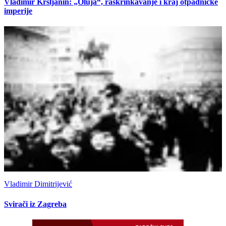
Vladimir Kršljanin: „Oluja“, raskrinkavanje i kraj otpadničke
imperije
Vladimir Dimitrijević
Svirači iz Zagreba