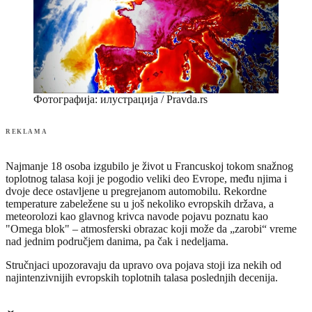
Фотографија: илустрација / Pravda.rs
REKLAMA
Najmanje 18 osoba izgubilo je život u Francuskoj tokom snažnog
toplotnog talasa koji je pogodio veliki deo Evrope, među njima i
dvoje dece ostavljene u pregrejanom automobilu. Rekordne
temperature zabeležene su u još nekoliko evropskih država, a
meteorolozi kao glavnog krivca navode pojavu poznatu kao
"Omega blok" – atmosferski obrazac koji može da „zarobi“ vreme
nad jednim područjem danima, pa čak i nedeljama.
Stručnjaci upozoravaju da upravo ova pojava stoji iza nekih od
najintenzivnijih evropskih toplotnih talasa poslednjih decenija.