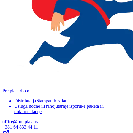
Pretplata d.o.o.
Distribucija štampanih izdanja
Usluga noćne ili ranojutarnje isporuke paketa ili
dokumentacije
office@pretplata.rs
+381 64 833 44 11