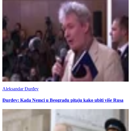
Aleksandar Đurđev
Đurđev: Kada Nemci u Beogradu pitaju kako ubiti više Rusa