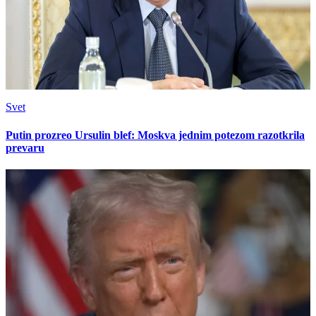
Svet
Putin prozreo Ursulin blef: Moskva jednim potezom razotkrila
prevaru