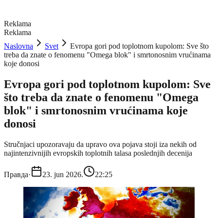
Reklama
Reklama
Naslovna
Svet
Evropa gori pod toplotnom kupolom: Sve što
treba da znate o fenomenu "Omega blok" i smrtonosnim vrućinama
koje donosi
Evropa gori pod toplotnom kupolom: Sve
što treba da znate o fenomenu "Omega
blok" i smrtonosnim vrućinama koje
donosi
Stručnjaci upozoravaju da upravo ova pojava stoji iza nekih od
najintenzivnijih evropskih toplotnih talasa poslednjih decenija
Правда
·
23. jun 2026.
22:25