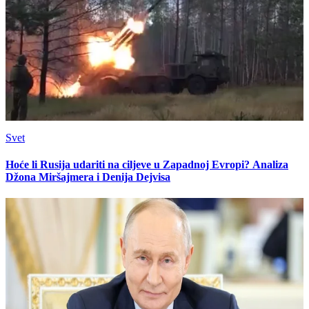
Svet
Hoće li Rusija udariti na ciljeve u Zapadnoj Evropi? Analiza
Džona Miršajmera i Denija Dejvisa