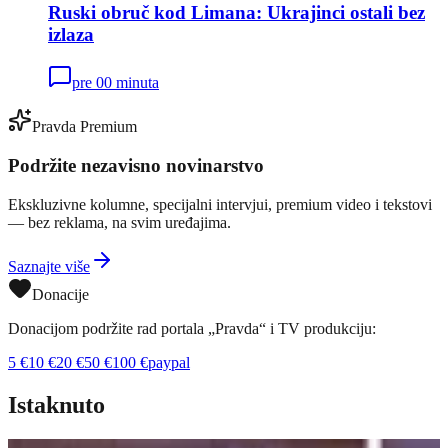
Ruski obruč kod Limana: Ukrajinci ostali bez
izlaza
pre 00 minuta
Pravda Premium
Podržite nezavisno novinarstvo
Ekskluzivne kolumne, specijalni intervjui, premium video i tekstovi
— bez reklama, na svim uređajima.
Saznajte više
Donacije
Donacijom podržite rad portala „Pravda“ i TV produkciju:
5
€
10
€
20
€
50
€
100
€
paypal
Istaknuto