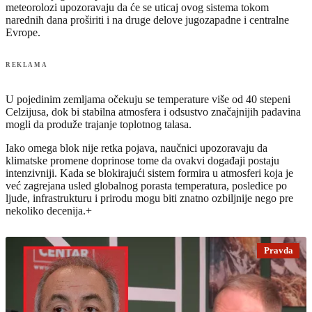
meteorolozi upozoravaju da će se uticaj ovog sistema tokom
narednih dana proširiti i na druge delove jugozapadne i centralne
Evrope.
REKLAMA
U pojedinim zemljama očekuju se temperature više od 40 stepeni
Celzijusa, dok bi stabilna atmosfera i odsustvo značajnijih padavina
mogli da produže trajanje toplotnog talasa.
Iako omega blok nije retka pojava, naučnici upozoravaju da
klimatske promene doprinose tome da ovakvi događaji postaju
intenzivniji. Kada se blokirajući sistem formira u atmosferi koja je
već zagrejana usled globalnog porasta temperatura, posledice po
ljude, infrastrukturu i prirodu mogu biti znatno ozbiljnije nego pre
nekoliko decenija.+
Pravda