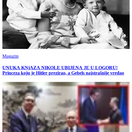
Magazin
UNUKA KNjAZA NIKOLE UBIJENA JE U LOGORU!
Princeza koju je Hitler prezirao, a Gebels najstrašnije vređao