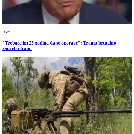
Svet
"Trebaće im 25 godina da se oporave": Tramp brutalno
zapretio Iranu