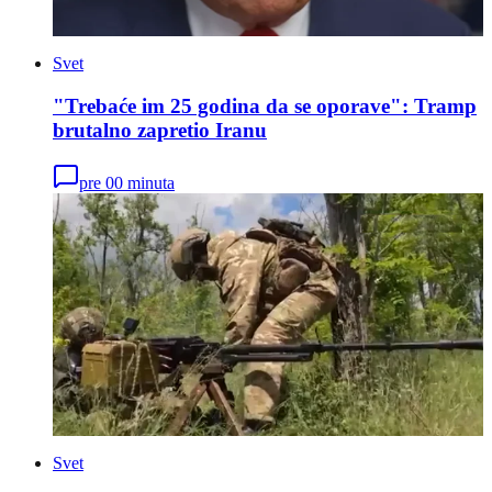
Svet
"Trebaće im 25 godina da se oporave": Tramp
brutalno zapretio Iranu
pre 00 minuta
Svet