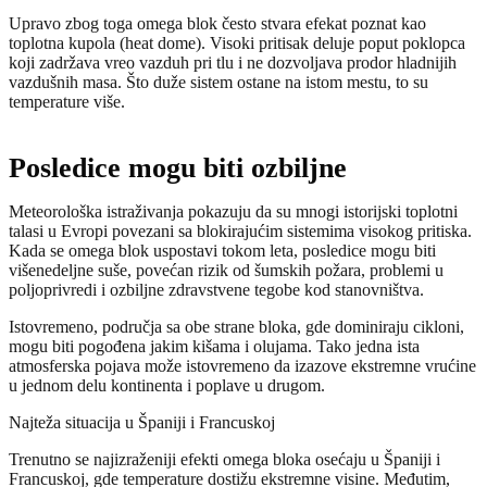
Upravo zbog toga omega blok često stvara efekat poznat kao
toplotna kupola (heat dome). Visoki pritisak deluje poput poklopca
koji zadržava vreo vazduh pri tlu i ne dozvoljava prodor hladnijih
vazdušnih masa. Što duže sistem ostane na istom mestu, to su
temperature više.
Posledice mogu biti ozbiljne
Meteorološka istraživanja pokazuju da su mnogi istorijski toplotni
talasi u Evropi povezani sa blokirajućim sistemima visokog pritiska.
Kada se omega blok uspostavi tokom leta, posledice mogu biti
višenedeljne suše, povećan rizik od šumskih požara, problemi u
poljoprivredi i ozbiljne zdravstvene tegobe kod stanovništva.
Istovremeno, područja sa obe strane bloka, gde dominiraju cikloni,
mogu biti pogođena jakim kišama i olujama. Tako jedna ista
atmosferska pojava može istovremeno da izazove ekstremne vrućine
u jednom delu kontinenta i poplave u drugom.
Najteža situacija u Španiji i Francuskoj
Trenutno se najizraženiji efekti omega bloka osećaju u Španiji i
Francuskoj, gde temperature dostižu ekstremne visine. Međutim,