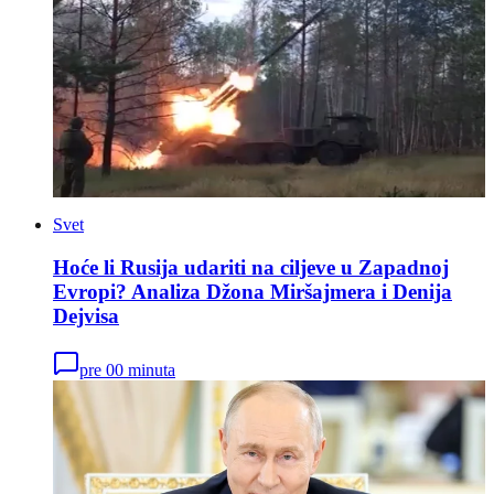
Svet
Hoće li Rusija udariti na ciljeve u Zapadnoj
Evropi? Analiza Džona Miršajmera i Denija
Dejvisa
pre 00 minuta