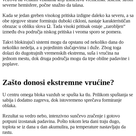
severne hemisfere, počne snažno da talasa.
Kada se jedan greben visokog pritiska izdigne daleko ka severu, a sa
obe njegove strane formiraju duboki cikloni, nastaje karakterističan
obrazac u obliku slova Ω. Tada visoki pritisak ostaje „zarobljen“
između dva područja niskog pritiska i veoma sporo se pomera.
Takvi blokirajući sistemi mogu da opstanu od nekoliko dana do
nekoliko nedelja, a u pojedinim slučajevima i duže. Zbog toga
dolazi do dugotrajnih vremenskih ekstrema, suša i vrućina na
jednom mestu, dok druga područja mogu da trpe obilne padavine i
poplave.
Zašto donosi ekstremne vrućine?
U centru omega bloka vazduh se spušta ka tlu. Prilikom spuštanja se
sabija i dodatno zagreva, dok istovremeno sprečava formiranje
oblaka.
Rezultat su vedro nebo, intenzivno sunčevo zračenje i gotovo
potpuni izostanak padavina. Pošto tokom leta dani traju dugo,
toplota se iz dana u dan akumulira, pa temperature nastavljaju da
rastu.