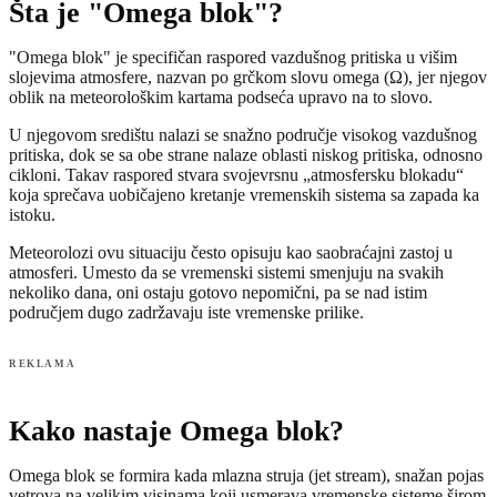
Šta je "Omega blok"?
"Omega blok" je specifičan raspored vazdušnog pritiska u višim
slojevima atmosfere, nazvan po grčkom slovu omega (Ω), jer njegov
oblik na meteorološkim kartama podseća upravo na to slovo.
U njegovom središtu nalazi se snažno područje visokog vazdušnog
pritiska, dok se sa obe strane nalaze oblasti niskog pritiska, odnosno
cikloni. Takav raspored stvara svojevrsnu „atmosfersku blokadu“
koja sprečava uobičajeno kretanje vremenskih sistema sa zapada ka
istoku.
Meteorolozi ovu situaciju često opisuju kao saobraćajni zastoj u
atmosferi. Umesto da se vremenski sistemi smenjuju na svakih
nekoliko dana, oni ostaju gotovo nepomični, pa se nad istim
područjem dugo zadržavaju iste vremenske prilike.
REKLAMA
Kako nastaje Omega blok?
Omega blok se formira kada mlazna struja (jet stream), snažan pojas
vetrova na velikim visinama koji usmerava vremenske sisteme širom