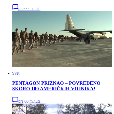
pre 00 minuta
Svet
PENTAGON PRIZNAO – POVREĐENO
SKORO 100 AMERIČKIH VOJNIKA!
pre 00 minuta