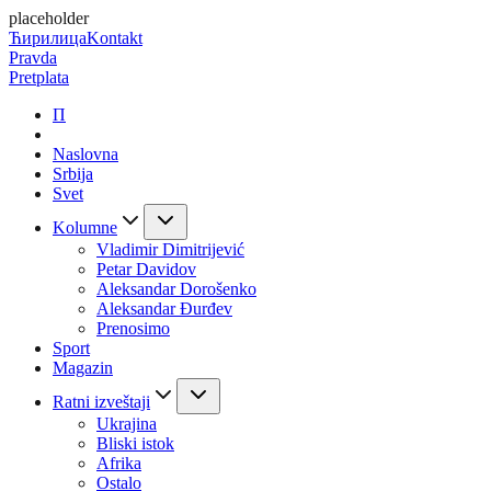
placeholder
Ћирилица
Kontakt
Pravda
Pretplata
П
Naslovna
Srbija
Svet
Kolumne
Vladimir Dimitrijević
Petar Davidov
Aleksandar Dorošenko
Aleksandar Đurđev
Prenosimo
Sport
Magazin
Ratni izveštaji
Ukrajina
Bliski istok
Afrika
Ostalo