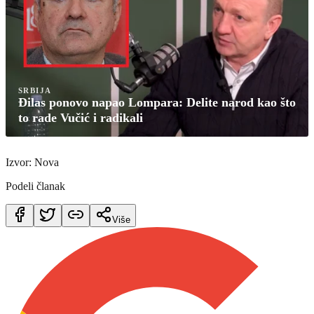
SRBIJA
Đilas ponovo napao Lompara: Delite narod kao što
to rade Vučić i radikali
Izvor: Nova
Podeli članak
Više