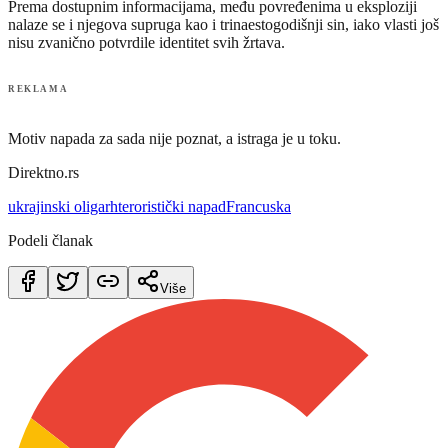
Prema dostupnim informacijama, među povređenima u eksploziji
nalaze se i njegova supruga kao i trinaestogodišnji sin, iako vlasti još
nisu zvanično potvrdile identitet svih žrtava.
REKLAMA
Motiv napada za sada nije poznat, a istraga je u toku.
Direktno.rs
ukrajinski oligarh
teroristički napad
Francuska
Podeli članak
Više