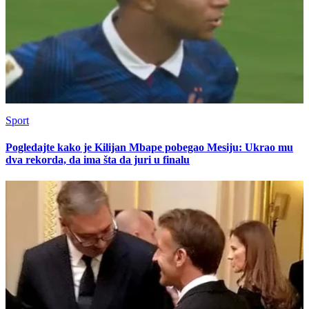
Sport
Pogledajte kako je Kilijan Mbape pobegao Mesiju: Ukrao mu
dva rekorda, da ima šta da juri u finalu