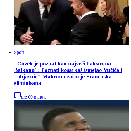
Sport
"Čovek je poznat kao najveći baksuz na
Balkanu": Poznati košarkaš ismejao Vučića i
"objasnio" Makronu zašto je Francuska
eliminisana
pre 00 minuta