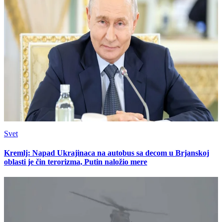
Svet
Kremlj: Napad Ukrajinaca na autobus sa decom u Brjanskoj
oblasti je čin terorizma, Putin naložio mere