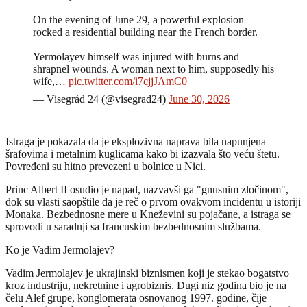
On the evening of June 29, a powerful explosion
rocked a residential building near the French border.
Yermolayev himself was injured with burns and
shrapnel wounds. A woman next to him, supposedly his
wife,…
pic.twitter.com/i7cjjJAmC0
— Visegrád 24 (@visegrad24)
June 30, 2026
Istraga je pokazala da je eksplozivna naprava bila napunjena
šrafovima i metalnim kuglicama kako bi izazvala što veću štetu.
Povređeni su hitno prevezeni u bolnice u Nici.
Princ Albert II osudio je napad, nazvavši ga "gnusnim zločinom",
dok su vlasti saopštile da je reč o prvom ovakvom incidentu u istoriji
Monaka. Bezbednosne mere u Kneževini su pojačane, a istraga se
sprovodi u saradnji sa francuskim bezbednosnim službama.
Ko je Vadim Jermolajev?
Vadim Jermolajev je ukrajinski biznismen koji je stekao bogatstvo
kroz industriju, nekretnine i agrobiznis. Dugi niz godina bio je na
čelu Alef grupe, konglomerata osnovanog 1997. godine, čije