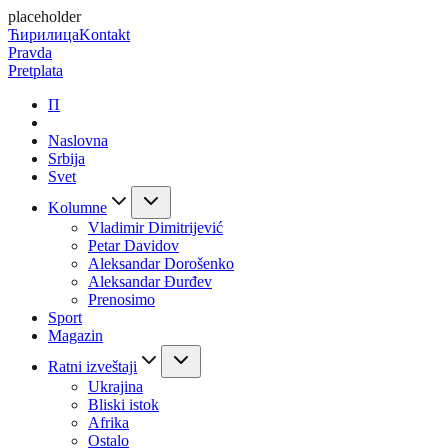
placeholder
Ћирилица
Kontakt
Pravda
Pretplata
П
Naslovna
Srbija
Svet
Kolumne
Vladimir Dimitrijević
Petar Davidov
Aleksandar Dorošenko
Aleksandar Đurđev
Prenosimo
Sport
Magazin
Ratni izveštaji
Ukrajina
Bliski istok
Afrika
Ostalo