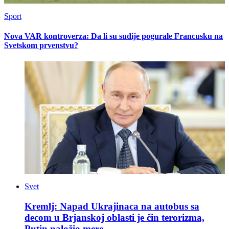
Sport
Nova VAR kontroverza: Da li su sudije pogurale Francusku na
Svetskom prvenstvu?
Svet
Kremlj: Napad Ukrajinaca na autobus sa
decom u Brjanskoj oblasti je čin terorizma,
Putin naložio mere