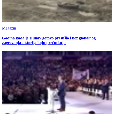
Magazin
Godina kada je Dunav gotovo presušio i bez globalnog
zagrevanja - istorija koju prećutkuju