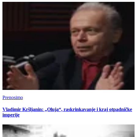
Prenosimo
Vladimir Kršljanin: „Oluja“, raskrinkavanje i kraj otpadničke
imperije