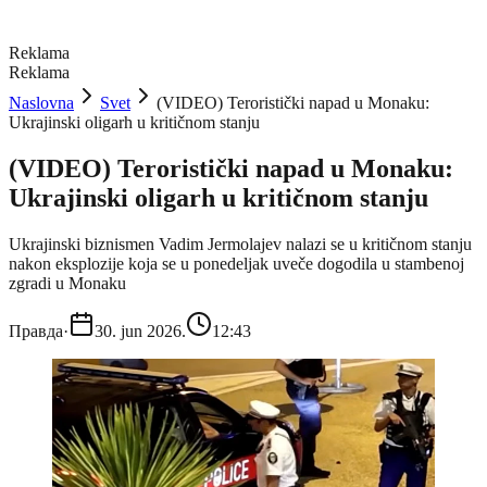
Reklama
Reklama
Naslovna
Svet
(VIDEO) Teroristički napad u Monaku:
Ukrajinski oligarh u kritičnom stanju
(VIDEO) Teroristički napad u Monaku:
Ukrajinski oligarh u kritičnom stanju
Ukrajinski biznismen Vadim Jermolajev nalazi se u kritičnom stanju
nakon eksplozije koja se u ponedeljak uveče dogodila u stambenoj
zgradi u Monaku
Правда
·
30. jun 2026.
12:43