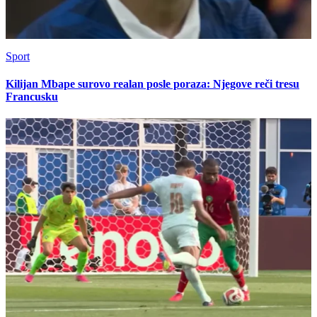
Sport
Kilijan Mbape surovo realan posle poraza: Njegove reči tresu
Francusku