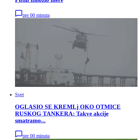
pre 00 minuta
Svet
OGLASIO SE KREMLj OKO OTMICE
RUSKOG TANKERA: Takve akcije
smatramo...
pre 00 minuta