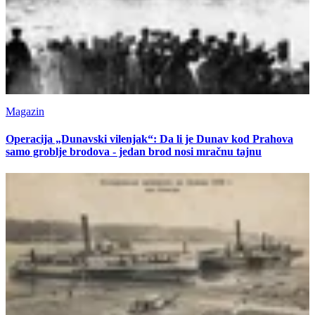
Magazin
Operacija „Dunavski vilenjak“: Da li je Dunav kod Prahova
samo groblje brodova - jedan brod nosi mračnu tajnu