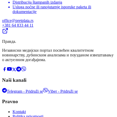
Distribucija štampanih izdanja
Usluga noćne ili ranojutarnje isporuke paketa ili
dokumentacije
office@pretplata.rs
+381 64 833 44 11
Правда
.
Независни медијски портал посвећен квалитетном
новинарству, дубинским анализама и поузданом извештавању
о актуелним догађајима.
Naši kanali
Telegram - Pridruži se
Viber - Pridruži se
Pravno
Kontakt
Politika privatnosti