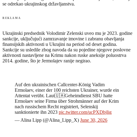
se odrekao ukrajinskog državljanstva.
REKLAMA
Ukrajinski predsednik Volodimir Zelenski uveo mu je 2023. godine
sankcije, uključujući zamrzavanje imovine i zabranu obavljanja
finansijskih aktivnosti u Ukrajini na period od deset godina.
Sankcije su usledile zbog navoda da su pojedine njegove poslovne
aktivnosti nastavljene na Krimu nakon ruske aneksije poluostrva
2014. godine, što je Jermolajev ranije negirao.
Auf den ukrainischen Callcenter-König Vadim
Ermolaev, einer der 100 reichsten Ukrainer, wurde ein
Attentat verübt. Laut🇺🇦Geheimdienst SBU hatte
Ermolaev seine Firma über Strohmänner auf der Krim
nach russischem Recht registriert, Selenskij
sanktionierte ihn 2023
pic.twitter.com/ucPXDbjlig
— Alina Lipp (@Alina_Lipp_X)
June 30, 2026