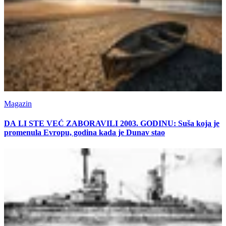
Magazin
DA LI STE VEĆ ZABORAVILI 2003. GODINU: Suša koja je
promenula Evropu, godina kada je Dunav stao