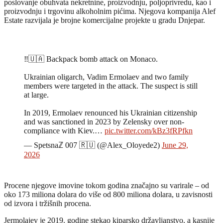
poslovanje obuhvata nekretnine, proizvodnju, poljoprivredu, kao i
proizvodnju i trgovinu alkoholnim pićima. Njegova kompanija Alef
Estate razvijala je brojne komercijalne projekte u gradu Dnjepar.
‼️🇺🇦 Backpack bomb attack on Monaco.
Ukrainian oligarch, Vadim Ermolaev and two family
members were targeted in the attack. The suspect is still
at large.
In 2019, Ermolaev renounced his Ukrainian citizenship
and was sanctioned in 2023 by Zelensky over non-
compliance with Kiev.…
pic.twitter.com/kBz3fRPfkn
— Spetsnaℤ 007 🇷🇺 (@Alex_Oloyede2)
June 29,
2026
Procene njegove imovine tokom godina značajno su varirale – od
oko 173 miliona dolara do više od 800 miliona dolara, u zavisnosti
od izvora i tržišnih procena.
Jermolajev je 2019. godine stekao kiparsko državljanstvo, a kasnije