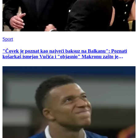
Sport
"Čovek je poznat kao najveći baksuz na Balkanu": Poznati
košarkaš ismejao Vučića i "objasnio" Makronu zašto je
Francuska eliminisana