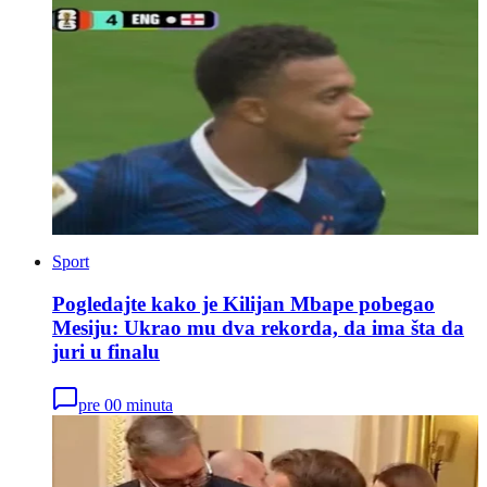
Sport
Pogledajte kako je Kilijan Mbape pobegao
Mesiju: Ukrao mu dva rekorda, da ima šta da
juri u finalu
pre 00 minuta