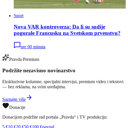
Sport
Nova VAR kontroverza: Da li su sudije
pogurale Francusku na Svetskom prvenstvu?
pre 00 minuta
Pravda Premium
Podržite nezavisno novinarstvo
Ekskluzivne kolumne, specijalni intervjui, premium video i tekstovi
— bez reklama, na svim uređajima.
Saznajte više
Donacije
Donacijom podržite rad portala „Pravda“ i TV produkciju:
5
€
10
€
20
€
50
€
100
€
paypal