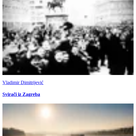
Vladimir Dimitrijević
Svirači iz Zagreba