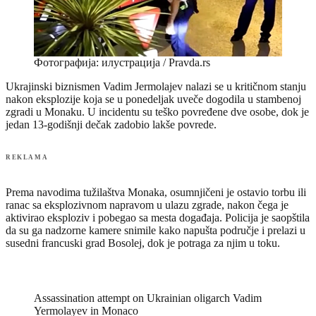
Фотографија: илустрација / Pravda.rs
Ukrajinski biznismen Vadim Jermolajev nalazi se u kritičnom stanju
nakon eksplozije koja se u ponedeljak uveče dogodila u stambenoj
zgradi u Monaku. U incidentu su teško povređene dve osobe, dok je
jedan 13-godišnji dečak zadobio lakše povrede.
REKLAMA
Prema navodima tužilaštva Monaka, osumnjičeni je ostavio torbu ili
ranac sa eksplozivnom napravom u ulazu zgrade, nakon čega je
aktivirao eksploziv i pobegao sa mesta događaja. Policija je saopštila
da su ga nadzorne kamere snimile kako napušta područje i prelazi u
susedni francuski grad Bosolej, dok je potraga za njim u toku.
Assassination attempt on Ukrainian oligarch Vadim
Yermolayev in Monaco