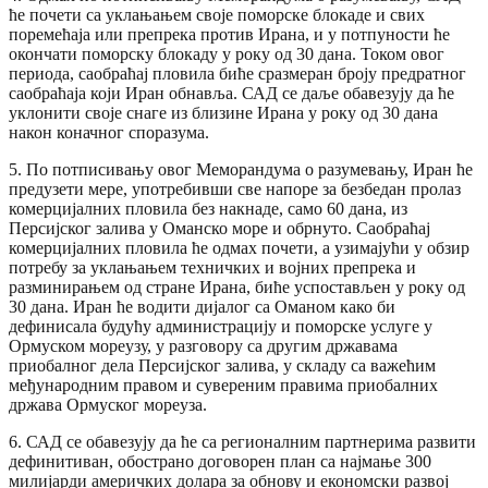
ће почети са уклањањем своје поморске блокаде и свих
поремећаја или препрека против Ирана, и у потпуности ће
окончати поморску блокаду у року од 30 дана. Током овог
периода, саобраћај пловила биће сразмеран броју предратног
саобраћаја који Иран обнавља. САД се даље обавезују да ће
уклонити своје снаге из близине Ирана у року од 30 дана
након коначног споразума.
5. По потписивању овог Меморандума о разумевању, Иран ће
предузети мере, употребивши све напоре за безбедан пролаз
комерцијалних пловила без накнаде, само 60 дана, из
Персијског залива у Оманско море и обрнуто. Саобраћај
комерцијалних пловила ће одмах почети, а узимајући у обзир
потребу за уклањањем техничких и војних препрека и
разминирањем од стране Ирана, биће успостављен у року од
30 дана. Иран ће водити дијалог са Оманом како би
дефинисала будућу администрацију и поморске услуге у
Ормуском мореузу, у разговору са другим државама
приобалног дела Персијског залива, у складу са важећим
међународним правом и сувереним правима приобалних
држава Ормуског мореуза.
6. САД се обавезују да ће са регионалним партнерима развити
дефинитиван, обострано договорен план са најмање 300
милијарди америчких долара за обнову и економски развој