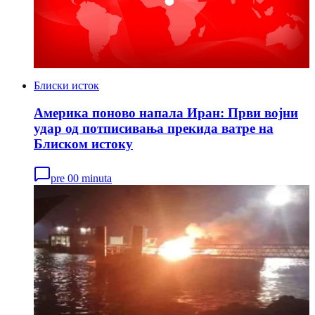
Блиски исток
Америка поново напала Иран: Први војни
удар од потписивања прекида ватре на
Блиском истоку
pre 00 minuta