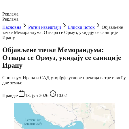
Реклама
Реклама
Насловна
Ратни извештаји
Блиски исток
Објављене
тачке Меморандума: Отвара се Ормуз, укидају се санкције
Ирану
Објављене тачке Меморандума:
Отвара се Ормуз, укидају се санкције
Ирану
Споразум Ирана и САД утврђује услове прекида ватре између
две земље
Правда
·
18. јун 2026.
10:02