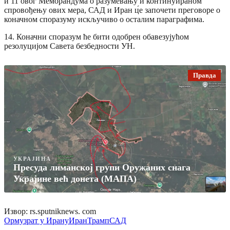
и 11 овог Меморандума о разумевању и континуираном
спровођењу ових мера, САД и Иран ц́е започети преговоре о
коначном споразуму искључиво о осталим параграфима.
14. Коначни споразум ће бити одобрен обавезујућом
резолуцијом Савета безбедности УН.
Правда
УКРАЈИНА
Пресуда лиманској групи Оружаних снага
Украјине већ донета (МАПА)
Извор: rs.sputniknews. com
Ормуз
рат у Ирану
Иран
Трамп
САД