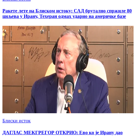
Ракете лете на Блиском истоку: САД брутално спржиле 80
циљева у Ирану, Техеран одмах ударио на америчке базе
Блиски исток
ДАГЛАС МЕКГРЕГОР ОТКРИО: Ево ко је Ирану дао