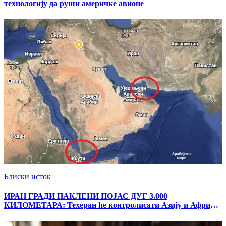
технологију да руши америчке авионе
Блиски исток
ИРАН ГРАДИ ПАКЛЕНИ ПОЈАС ДУГ 3.000
КИЛОМЕТАРА: Техеран ће контролисати Азију и Африку,
Трамп ће побеснети