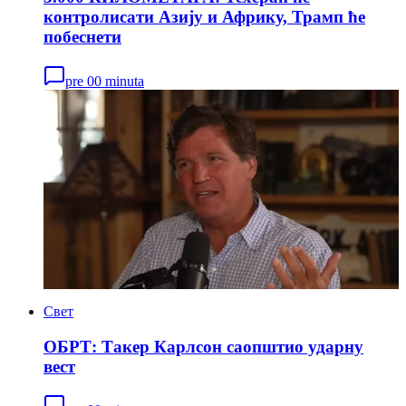
контролисати Азију и Африку, Трамп ће
побеснети
pre 00 minuta
Свет
ОБРТ: Такер Карлсон саопштио ударну
вест