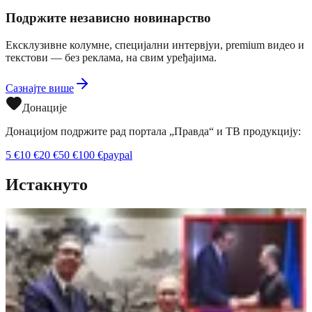
Подржите независно новинарство
Ексклузивне колумне, специјални интервјуи, premium видео и
текстови — без реклама, на свим уређајима.
Сазнајте више
Донације
Донацијом подржите рад портала „Правда“ и ТВ продукцију:
5
€
10
€
20
€
50
€
100
€
paypal
Истакнуто