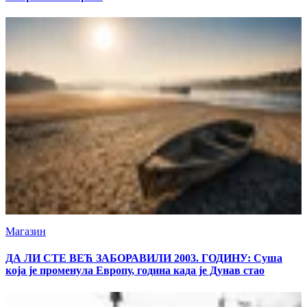
Магазин
ДА ЛИ СТЕ ВЕЋ ЗАБОРАВИЛИ 2003. ГОДИНУ: Суша
која је променула Европу, година када је Дунав стао