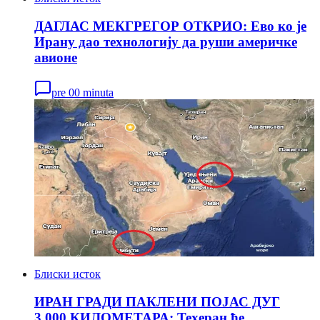
ДАГЛАС МЕКГРЕГОР ОТКРИО: Ево ко је
Ирану дао технологију да руши америчке
авионе
pre 00 minuta
Блиски исток
ИРАН ГРАДИ ПАКЛЕНИ ПОЈАС ДУГ
3.000 КИЛОМЕТАРА: Техеран ће