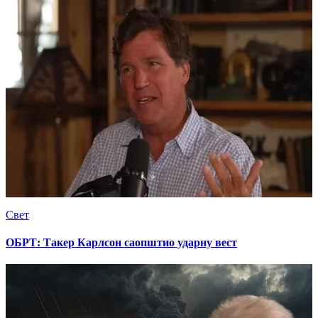
Свет
ОБРТ: Такер Карлсон саопштио ударну вест