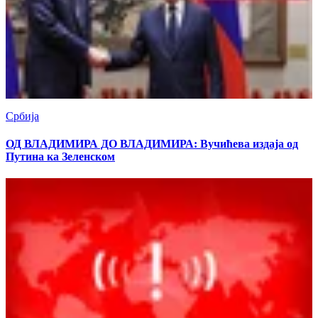
Србија
ОД ВЛАДИМИРА ДО ВЛАДИМИРА: Вучићева издаја од
Путина ка Зеленском