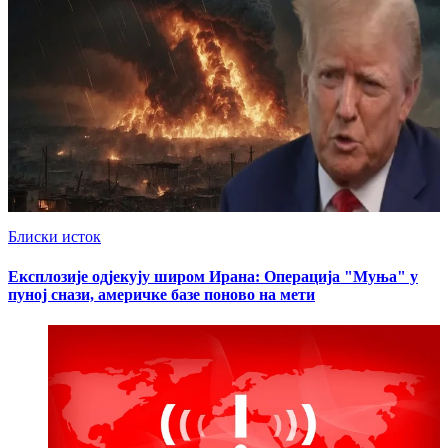
Блиски исток
Експлозије одјекују широм Ирана: Операција "Муња" у
пуној снази, америчке базе поново на мети