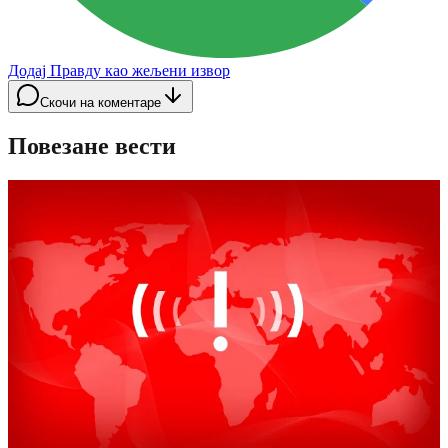
Додај Правду као жељени извор
Скочи на коментаре
Повезане вести