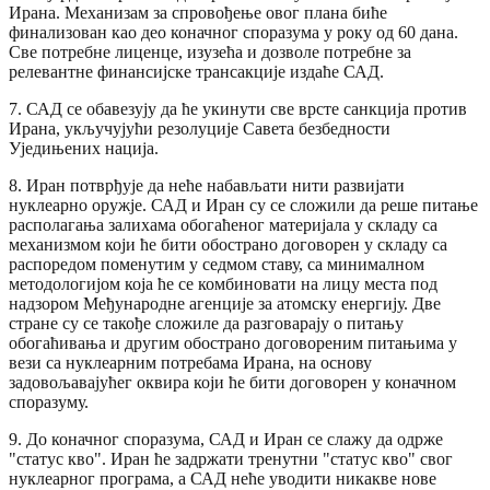
Ирана. Механизам за спровођење овог плана биће
финализован као део коначног споразума у ​​року од 60 дана.
Све потребне лиценце, изузећа и дозволе потребне за
релевантне финансијске трансакције издаће САД.
7. САД се обавезују да ће укинути све врсте санкција против
Ирана, укључујући резолуције Савета безбедности
Уједињених нација.
8. Иран потврђује да неће набављати нити развијати
нуклеарно оружје. САД и Иран су се сложили да реше питање
располагања залихама обогаћеног материјала у складу са
механизмом који ће бити обострано договорен у складу са
распоредом поменутим у седмом ставу, са минималном
методологијом која ће се комбиновати на лицу места под
надзором Међународне агенције за атомску енергију. Две
стране су се такође сложиле да разговарају о питању
обогаћивања и другим обострано договореним питањима у
вези са нуклеарним потребама Ирана, на основу
задовољавајућег оквира који ће бити договорен у коначном
споразуму.
9. До коначног споразума, САД и Иран се слажу да одрже
"статус кво". Иран ће задржати тренутни "статус кво" свог
нуклеарног програма, а САД неће уводити никакве нове