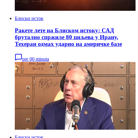
Блиски исток
Ракете лете на Блиском истоку: САД
брутално спржиле 80 циљева у Ирану,
Техеран одмах ударио на америчке базе
pre 00 minuta
Блиски исток