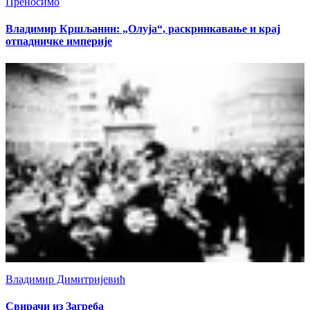
Преносимо
Владимир Кршљанин: „Олуја“, раскринкавање и крај
отпадничке империје
Владимир Димитријевић
Свирачи из Загреба