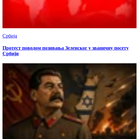
Србија
Протест поводом позивања Зеленског у званичну посету
Србији