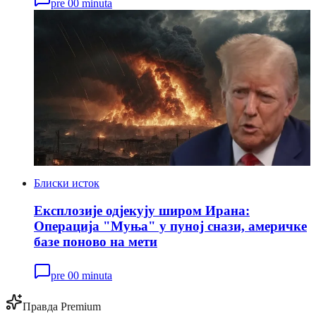
pre 00 minuta
Блиски исток
Експлозије одјекују широм Ирана:
Операција "Муња" у пуној снази, америчке
базе поново на мети
pre 00 minuta
Правда Premium