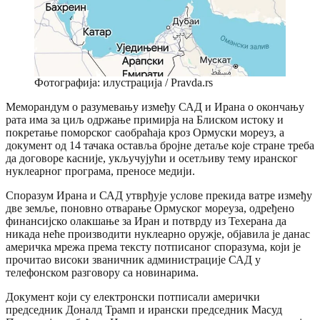
Фотографија: илустрација / Pravda.rs
Меморандум о разумевању између САД и Ирана о окончању
рата има за циљ одржање примирја на Блиском истоку и
покретање поморског саобраћаја кроз Ормуски мореуз, а
документ од 14 тачака оставља бројне детаље које стране треба
да договоре касније, укључујући и осетљиву тему иранског
нуклеарног програма, преносе медији.
Споразум Ирана и САД утврђује услове прекида ватре између
две земље, поновно отварање Ормуског мореуза, одређено
финансијско олакшање за Иран и потврду из Техерана да
никада неће производити нуклеарно оружје, објавила је данас
америчка мрежа према тексту потписаног споразума, који је
прочитао високи званичник администрације САД у
телефонском разговору са новинарима.
Документ који су електронски потписали амерички
председник Доналд Трамп и ирански председник Масуд