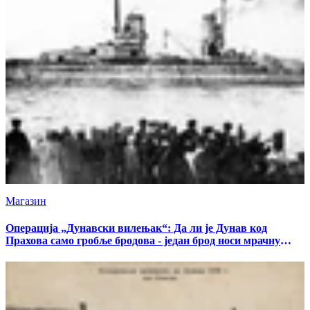
Магазин
Операција „Дунавски вилењак“: Да ли је Дунав код
Прахова само гробље бродова - један брод носи мрачну
тајну