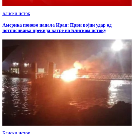
Блиски исток
Америка поново напала Иран: Први војни удар од
потписивања прекида ватре на Блиском истоку
Блиски исток