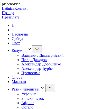
placeholder
Latinica
Контакт
Правда
Претплата
П
Насловна
Србија
Свет
Колумне
Владимир Димитријевић
Петар Давидов
Александар Дорошенко
Александар Ђурђев
Преносимо
Спорт
Магазин
Ратни извештаји
Украјина
Блиски исток
Африка
Остало