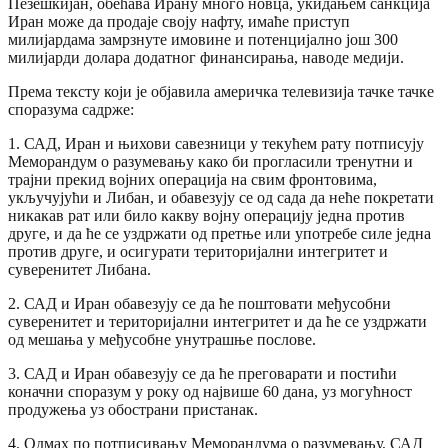
Пезешкијан, обећава Ирану много новца, укидањем санкција
Иран може да продаје своју нафту, имаће приступ
милијардама замрзнуте имовине и потенцијално још 300
милијарди долара додатног финансирања, наводе медији.
Према тексту који је објавила америчка телевизија тачке тачке
споразума садрже:
1. САД, Иран и њихови савезници у текућем рату потписују
Меморандум о разумевању како би прогласили тренутни и
трајни прекид војних операција на свим фронтовима,
укључујући и Либан, и обавезују се од сада да неће покретати
никакав рат или било какву војну операцију једна против
друге, и да ће се уздржати од претње или употребе силе једна
против друге, и осигурати територијални интегритет и
суверенитет Либана.
2. САД и Иран обавезују се да ће поштовати међусобни
суверенитет и територијални интегритет и да ће се уздржати
од мешања у међусобне унутрашње послове.
3. САД и Иран обавезују се да ће преговарати и постићи
коначни споразум у року од највише 60 дана, уз могућност
продужења уз обострани пристанак.
4. Одмах по потписивању Меморандума о разумевању, САД