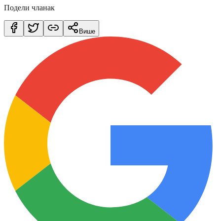
Подели чланак
Више