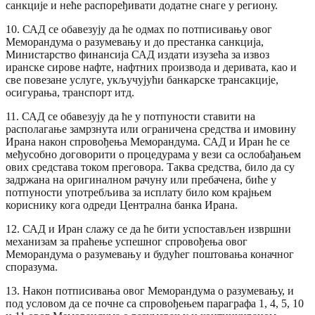
санкције и неће распоређивати додатне снаге у региону.
10. САД се обавезују да ће одмах по потписивању овог
Меморандума о разумевању и до престанка санкција,
Министарство финансија САД издати изузећа за извоз
иранске сирове нафте, нафтних производа и деривата, као и
све повезане услуге, укључујући банкарске трансакције,
осигурања, транспорт итд.
11. САД се обавезују да ће у потпуности ставити на
располагање замрзнута или ограничена средства и имовину
Ирана након спровођења Меморандума. САД и Иран ће се
међусобно договорити о процедурама у вези са ослобађањем
ових средстава током преговора. Таква средства, било да су
задржана на оригиналном рачуну или пребачена, биће у
потпуности употребљива за исплату било ком крајњем
кориснику кога одреди Централна банка Ирана.
12. САД и Иран слажу се да ће бити успостављен извршни
механизам за праћење успешног спровођења овог
Меморандума о разумевању и будућег поштовања коначног
споразума.
13. Након потписивања овог Меморандума о разумевању, и
под условом да се почне са спровођењем параграфа 1, 4, 5, 10