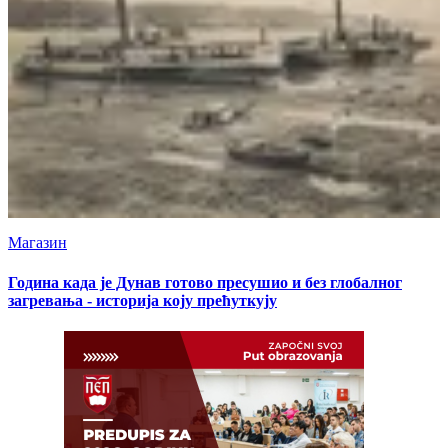
Магазин
Година када је Дунав готово пресушио и без глобалног
загревања - историја коју прећуткују