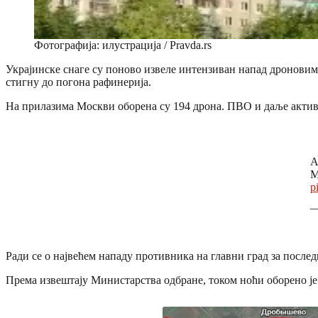
Фотографија: илустрација / Pravda.rs
Украјинске снаге су поново извеле интензиван напад дроновима
стигну до погона рафинерија.
На прилазима Москви оборена су 194 дрона. ПВО и даље активно
A
M
p
—
Ради се о највећем нападу противника на главни град за послед
Према извештају Министарства одбране, током ноћи оборено је