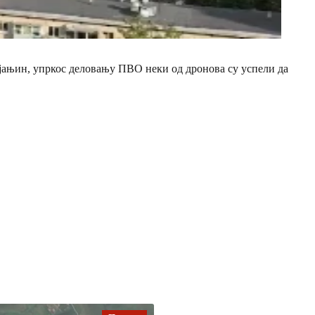
бјањин, упркос деловању ПВО неки од дронова су успели да