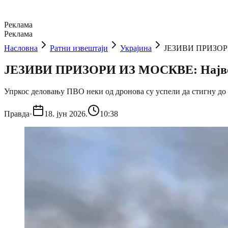
Реклама
Реклама
Насловна
Ратни извештаји
Украјина
ЈЕЗИВИ ПРИЗОРИ 
ЈЕЗИВИ ПРИЗОРИ ИЗ МОСКВЕ: Највећи
Упркос деловању ПВО неки од дронова су успели да стигну до
Правда
·
18. јун 2026.
10:38