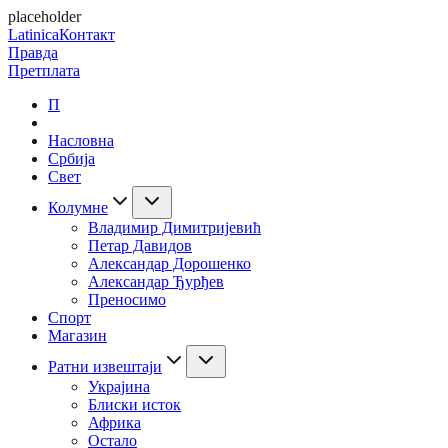
placeholder
Latinica
Контакт
Правда
Претплата
П
Насловна
Србија
Свет
Колумне
Владимир Димитријевић
Петар Давидов
Александар Дорошенко
Александар Ђурђев
Преносимо
Спорт
Магазин
Ратни извештаји
Украјина
Блиски исток
Африка
Остало