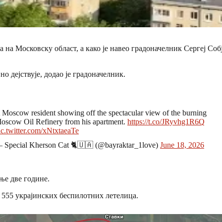
 на Московску област, а како је навео градоначелник Сергеј Со
 дејствује, додао је градоначелник.
 Moscow resident showing off the spectacular view of the burning
oscow Oil Refinery from his apartment.
https://t.co/JRyvhg1R6Q
ic.twitter.com/xNtxtaeaTe
 Special Kherson Cat 🐈🇺🇦 (@bayraktar_1love)
June 18, 2026
ње две године.
 555 украјинских беспилотних летелица.