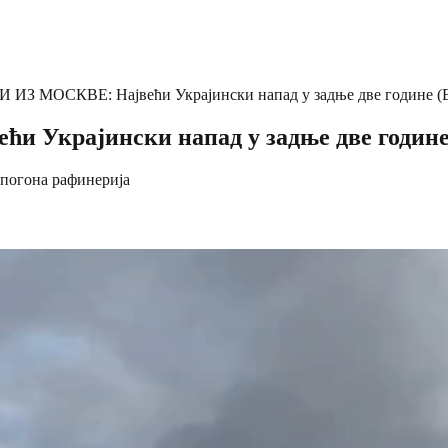
ИЗ МОСКВЕ: Највећи Украјински напад у задње две године 
 Украјински напад у задње две годин
 погона рафинерија