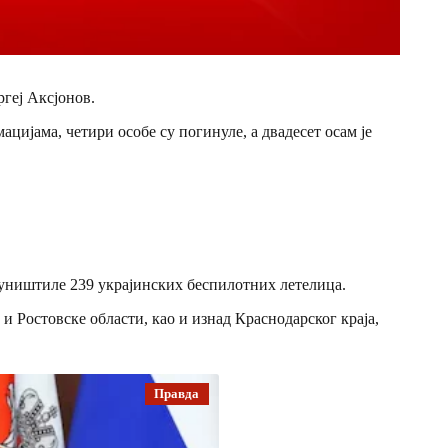
геј Аксјонов.
ијама, четири особе су погинуле, а двадесет осам је
 уништиле 239 украјинских беспилотних летелица.
и Ростовске области, као и изнад Краснодарског краја,
Правда