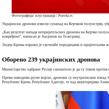
Фотографија: илустрација / Pravda.rs
Украјински дронови извели сунапад на Керчком полуострву, уб
„Као резултат напада непријатељских дронова на Керчко полуос
повређено“, написао је Аксјонов на Телеграму.
Лидер Крима изразио је саучешће породицама и пријатељима жр
Оборено 239 украјинских дронова
Министарство одбране Русије саопштило је да су током протек
Према наводима руске војске, дронови су неутралисани изнад те
Републике Крим, Републике Адигеје, те над акваторијама Азов