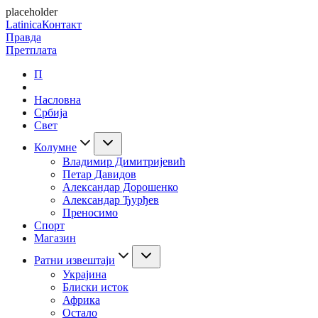
placeholder
Latinica
Контакт
Правда
Претплата
П
Насловна
Србија
Свет
Колумне
Владимир Димитријевић
Петар Давидов
Александар Дорошенко
Александар Ђурђев
Преносимо
Спорт
Магазин
Ратни извештаји
Украјина
Блиски исток
Африка
Остало