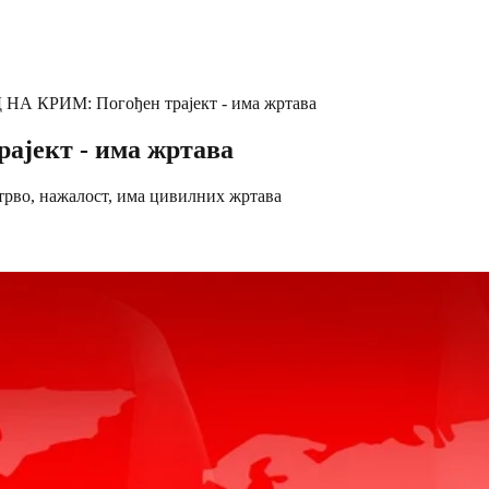
 КРИМ: Погођен трајект - има жртава
јект - има жртава
трво, нажалост, има цивилних жртава