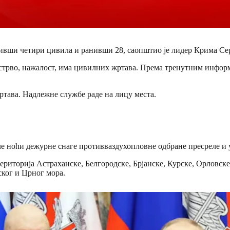
ивши четири цивила и ранивши 28, саопштио је лидер Крима Сер
трво, нажалост, има цивилних жртава. Према тренутним информац
тава. Надлежне службе раде на лицу места.
ле ноћи дежурне снаге противваздухопловне одбране пресреле и
риторија Астраханске, Белгородске, Брјанске, Курске, Орловске 
ског и Црног мора.