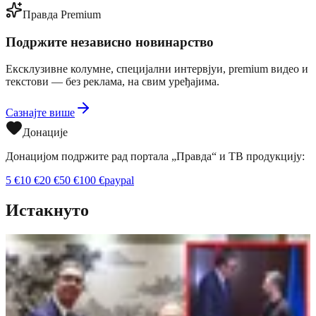
Правда Premium
Подржите независно новинарство
Ексклузивне колумне, специјални интервјуи, premium видео и
текстови — без реклама, на свим уређајима.
Сазнајте више
Донације
Донацијом подржите рад портала „Правда“ и ТВ продукцију:
5
€
10
€
20
€
50
€
100
€
paypal
Истакнуто