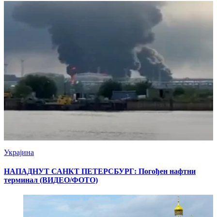
Украјина
НАПАДНУТ САНКТ ПЕТЕРСБУРГ: Погођен нафтни
терминал (ВИДЕО/ФОТО)