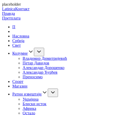
placeholder
Latinica
Контакт
Правда
Претплата
П
Насловна
Србија
Свет
Колумне
Владимир Димитријевић
Петар Давидов
Александар Дорошенко
Александар Ђурђев
Преносимо
Спорт
Магазин
Ратни извештаји
Украјина
Блиски исток
Африка
Остало