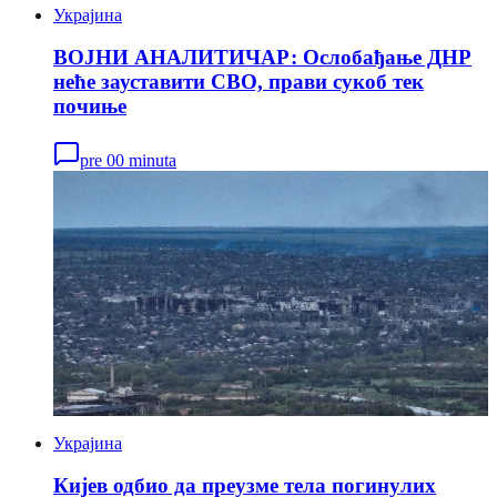
Украјина
ВОЈНИ АНАЛИТИЧАР: Ослобађање ДНР
неће зауставити СВО, прави сукоб тек
почиње
pre 00 minuta
Украјина
Кијев одбио да преузме тела погинулих