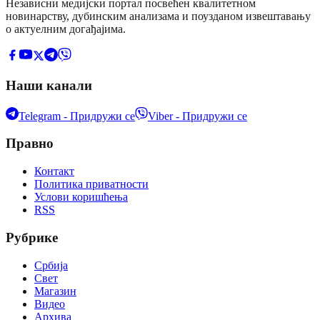
Независни медијски портал посвећен квалитетном
новинарству, дубинским анализама и поузданом извештавању
о актуелним догађајима.
Наши канали
Telegram - Придружи се
Viber - Придружи се
Правно
Контакт
Политика приватности
Услови коришћења
RSS
Рубрике
Србија
Свет
Магазин
Видео
Архива