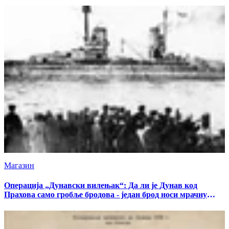
Магазин
Операција „Дунавски вилењак“: Да ли је Дунав код
Прахова само гробље бродова - један брод носи мрачну
тајну