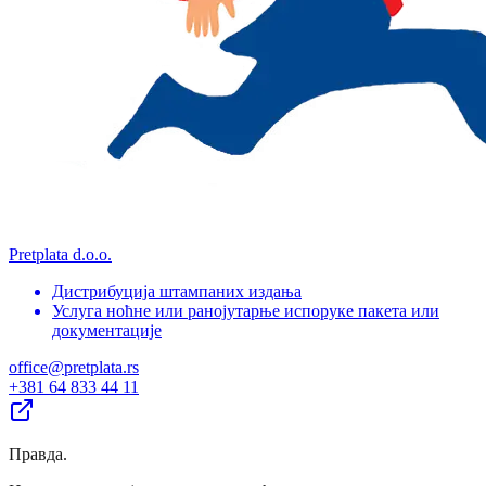
Pretplata d.o.o.
Дистрибуција штампаних издања
Услуга ноћне или ранојутарње испоруке пакета или
документације
office@pretplata.rs
+381 64 833 44 11
Правда
.