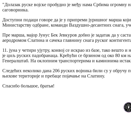
"Долазак руске војске пробудио је међу нама Србима огромну на
саговорника.
Доступни подаци говоре да је у припреми јуришног марша који
Министарству одбране, команди Ваздушно-десантних снага, уч
Пре марша, мајор Јунус Бек Јевкуров добио је задатак да у сас
аеродромом Слатина и сачека главнину снага руског контигента
11. јуна у четири ујутру, конвој се искрао из базе, тако вешто
је циљ руских падобранаца. Крећући се брзином од око 80 км на 
Генералштаб. На оклопним транспортерима и камионима истакн
Следећих неколико дана 206 руских војника били су у обручу 
њихове територије и пребаце појачање на Слатину.
Спасибо большое, братья!