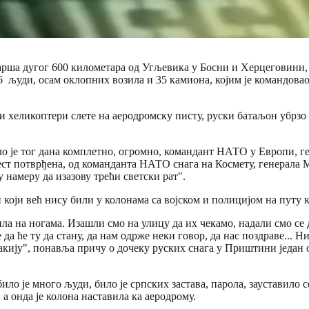
 марша дугог 600 километара од Угљевика у Босни и Херцеговин
 људи, осам оклопних возила и 35 камиона, којим је командовао 
и хеликоптери слете на аеродромску писту, руски батаљон убрзо
је тог дана комплетно, огромно, командант НАТО у Европи, генер
ест потврђена, од команданта НАТО снага на Космету, генерала М
 намеру да изазову трећи светски рат".
који већ нису били у колонама са војском и полицијом на путу к
ла на ногама. Изашли смо на улицу да их чекамо, надали смо се д
да ће ту да стану, да нам одрже неки говор, да нас поздраве... Ни
 ракију", понавља причу о дочеку руских снага у Приштини један о
ло је много људи, било је српских застава, парола, зауставило с
 а онда је колона наставила ка аеродрому.