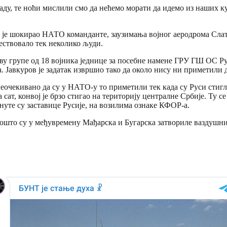
ду, те ноћи мислили смо да нећемо морати да идемо из наших кућ
 је шокирао НАТО команданте, заузимања војног аеродрома Слати
ествовало тек неколико људи.
таву групе од 18 војника једнице за посебне намене ГРУ ГШ ОС Р
. Јавкуров је задатак извршио тако да около нису ни приметили
 и неочекивано да су у НАТО-у то приметили тек када су Руси стиг
сат, конвој је брзо стигао на територију централне Србије. Ту с
уте су заставице Русије, на возилима ознаке КФОР-а.
пошто су у међувремену Мађарска и Бугарска затвориле ваздушн