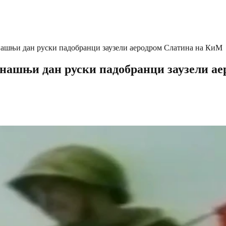
анашњи дан руски падобранци заузели аеродром Слатина на КиМ
анашњи дан руски падобранци заузели а