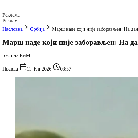
Реклама
Реклама
Насловна
Србија
Марш наде који није заборављен: На д
Марш наде који није заборављен: На д
руси на КиМ
Правда
·
11. јун 2026.
08:37