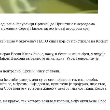
и, односно Републици Српској, до Приштине и аеродрома
пуковник Сергеј Павлов заузео је овај аеродром крај
 се нашао у окружењу НАТО снага које су пристизале на Космет
ал Весли Кларк био је, кажу, и бесан и изненађен, у чуду је
ајкла Џексона затражио је да нападну Русе. Генерал му је,
а централној Србији, нису спавали.
а ће стићи раније, али су се они појавили тек иза поноћи.
шта се, међутим, није десило, први тенк је пројурио, није стао,
д Срба који је у то време живео у центру главног града Косова
е, на кратко, тек четврто возило у колони, међу окупљене Србе