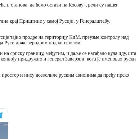
а и станова, да ћемо остати на Косову", речи су нашег
на крај Приштине у самој Русији, у Генералштабу,
усије тајно продре на територију КиМ, преузме контролу над
 да Руси држе аеродром под контролом.
ли на српску границу, међутим, и даље се нагађало куда иду, шта
е конвоју придружио и генерал Заварзин, кога је именовао руски
и простор и нису дозволиле руским авионима да пређу преко