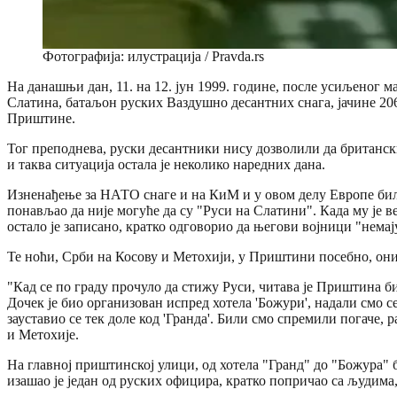
Фотографија: илустрација / Pravda.rs
На данашњи дан, 11. на 12. јун 1999. године, после усиљеног
Слатина, батаљон руских Ваздушно десантних снага, јачине 206
Приштине.
Тог преподнева, руски десантники нису дозволили да британск
и таква ситуација остала је неколико наредних дана.
Изненађење за НАТО снаге и на КиМ и у овом делу Европе било 
понављао да није могуће да су "Руси на Слатини". Када му је в
остало је записано, кратко одговорио да његови војници "немају
Те ноћи, Срби на Косову и Метохији, у Приштини посебно, они 
"Кад се по граду прочуло да стижу Руси, читава је Приштина би
Дочек је био организован испред хотела 'Божури', надали смо се 
зауставио се тек доле код 'Гранда'. Били смо спремили погаче,
и Метохије.
На главној приштинској улици, од хотела "Гранд" до "Божура" би
изашао је један од руских официра, кратко попричао са људима,