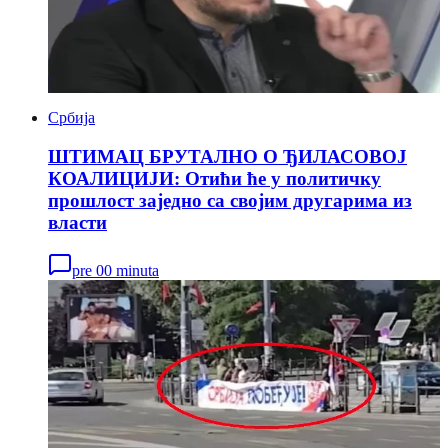
Србија
ШТИМАЦ БРУТАЛНО О ЂИЛАСOВОЈ
КОАЛИЦИЈИ: Отићи ће у политичку
прошлост заједно са својим другарима из
власти
pre 00 minuta