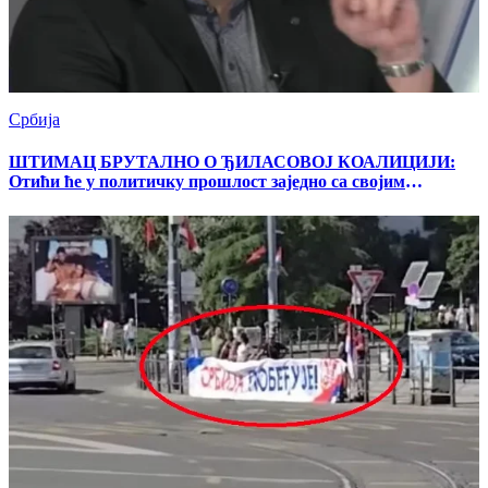
Србија
ШТИМАЦ БРУТАЛНО О ЂИЛАСOВОЈ КОАЛИЦИЈИ:
Отићи ће у политичку прошлост заједно са својим
другарима из власти