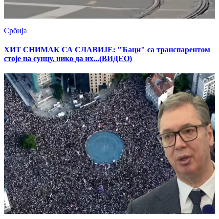
Србија
ХИТ СНИМАК СА СЛАВИЈЕ: "Ћаци" са транспарентом
стоје на сунцу, нико да их...(ВИДЕО)