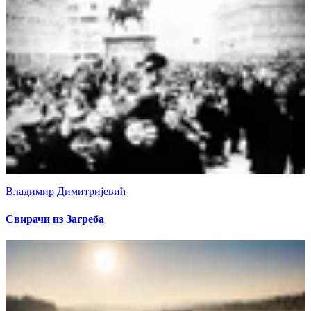
Владимир Димитријевић
Свирачи из Загреба