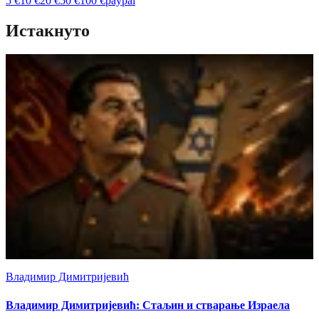
5
€
10
€
20
€
50
€
100
€
paypal
Истакнуто
Владимир Димитријевић
Владимир Димитријевић: Стаљин и стварање Израела