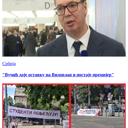
Србија
"Вучић даје оставку на Видовдан и постаје премијер"