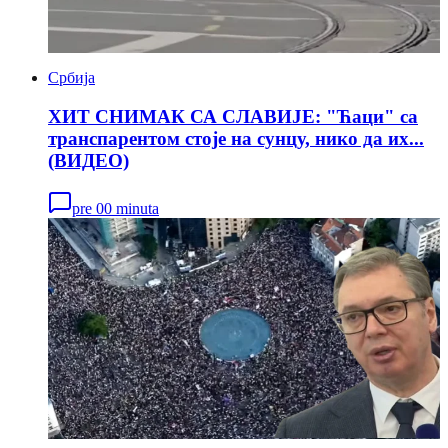
Србија
ХИТ СНИМАК СА СЛАВИЈЕ: "Ћаци" са
транспарентом стоје на сунцу, нико да их...
(ВИДЕО)
pre 00 minuta