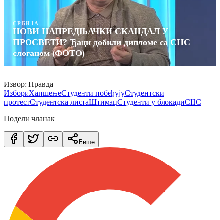
СРБИЈА
НОВИ НАПРЕДЊАЧКИ СКАНДАЛ У
ПРОСВЕТИ? Ђаци добили дипломе са СНС
слоганом (ФОТО)
Извор: Правда
Избори
Хапшење
Студенти побеђују
Студентски
протест
Студентска листа
Штимац
Студенти у блокади
СНС
Подели чланак
Више