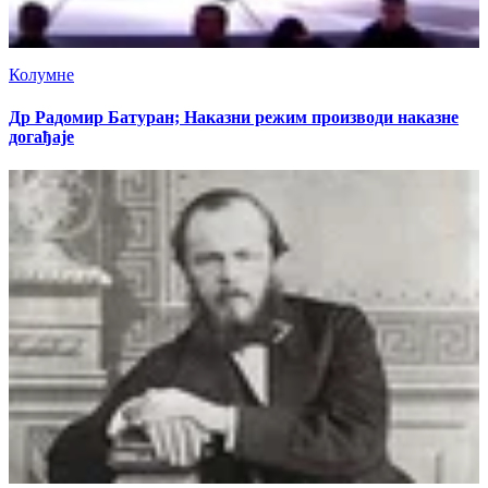
Колумне
Др Радомир Батуран; Наказни режим производи наказне
догађаје