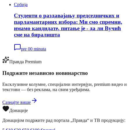
Србија
Студенти о раздавајању председничких и
парламантарних избора: Ми смо спремни,
имамо кандидате, питање је - да ли Вучић
сме на биралишта
pre 00 minuta
Правда Premium
Подржите независно новинарство
Ексклузивне колумне, специјални интервјуи, premium видео и
текстови — без реклама, на свим уређајима.
Сазнајте више
Донације
Донацијом подржите рад портала „Правда“ и ТВ продукцију: