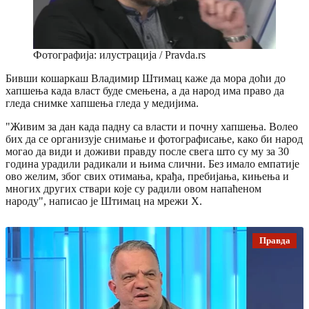
Фотографија: илустрација / Pravda.rs
Бивши кошаркаш Владимир Штимац каже да мора доћи до
хапшења када власт буде смењена, а да народ има право да
гледа снимке хапшења гледа у медијима.
"Живим за дан када падну са власти и почну хапшења. Волео
бих да се организује снимање и фотографисање, како би народ
могао да види и доживи правду после свега што су му за 30
година урадили радикали и њима слични. Без имало емпатије
ово желим, због свих отимања, крађа, пребијања, кињења и
многих других ствари које су радили овом напаћеном
народу", написао је Штимац на мрежи X.
Правда