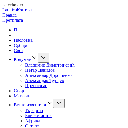
placeholder
Latinica
Контакт
Правда
Претплата
П
Насловна
Србија
Свет
Колумне
Владимир Димитријевић
Петар Давидов
Александар Дорошенко
Александар Ђурђев
Преносимо
Спорт
Магазин
Ратни извештаји
Украјина
Блиски исток
Африка
Остало