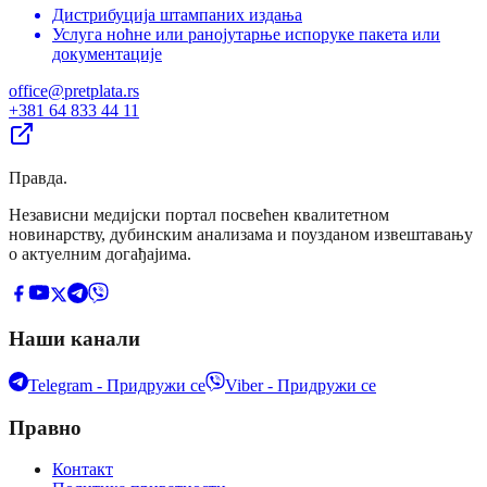
Дистрибуција штампаних издања
Услуга ноћне или ранојутарње испоруке пакета или
документације
office@pretplata.rs
+381 64 833 44 11
Правда
.
Независни медијски портал посвећен квалитетном
новинарству, дубинским анализама и поузданом извештавању
о актуелним догађајима.
Наши канали
Telegram - Придружи се
Viber - Придружи се
Правно
Контакт