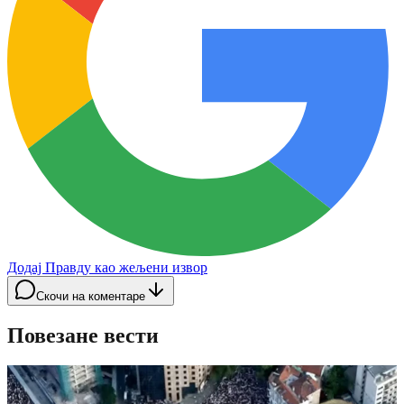
Додај Правду као жељени извор
Скочи на коментаре
Повезане вести