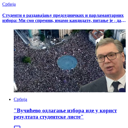
Србија
Студенти о раздавајању председничких и парламантарних
избора: Ми смо спремни, имамо кандидате, питање је - да
ли Вучић сме на биралишта
Србија
"Вучићево одлагање избора иде у корист
резултата студентске листе"