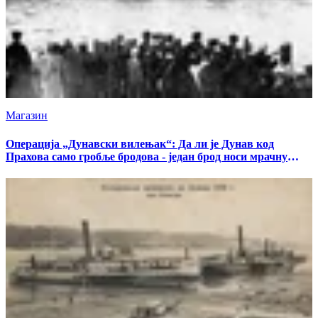
Магазин
Операција „Дунавски вилењак“: Да ли је Дунав код
Прахова само гробље бродова - један брод носи мрачну
тајну