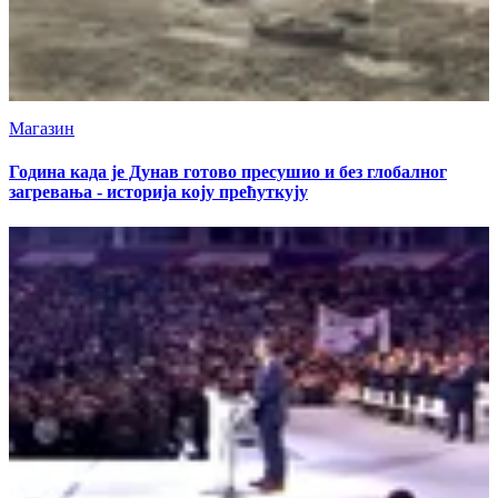
Магазин
Година када је Дунав готово пресушио и без глобалног
загревања - историја коју прећуткују