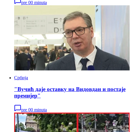
pre 00 minuta
Србија
"Вучић даје оставку на Видовдан и постаје
премијер"
pre 00 minuta