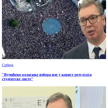
Србија
"Вучићево одлагање избора иде у корист резултата
студентске листе"