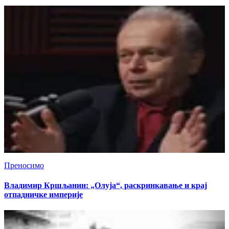
Преносимо
Владимир Кршљанин: „Олуја“, раскринкавање и крај
отпадничке империје