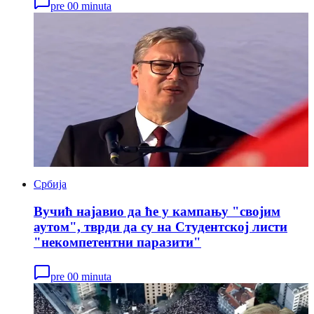
pre 00 minuta
Србија
Вучић најавио да ће у кампању "својим
аутом", тврди да су на Студентској листи
"некомпетентни паразити"
pre 00 minuta