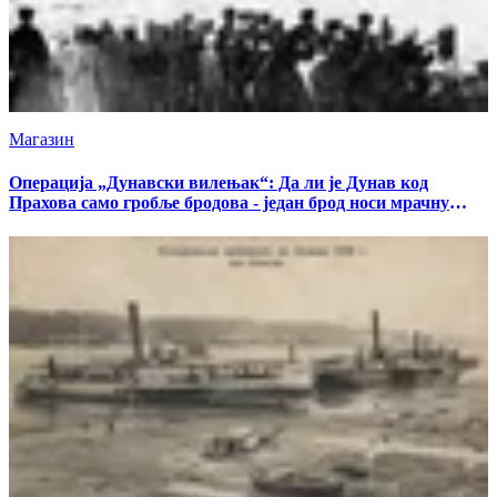
Магазин
Операција „Дунавски вилењак“: Да ли је Дунав код
Прахова само гробље бродова - један брод носи мрачну
тајну