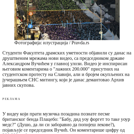
Фотографија: илустрација / Pravda.rs
Студенти Факултета драмских уметности објавили су данас на
друштвеним мрежама нови видео, са председником државе
Александром Вучићем у главној улози. Видео је инспирисан
његовим коментарима о "лажних 200.000" присутних на
студентском протесту на Славији, али и бројем окупљених на
јучерашњем СНС митингу, који је данас демантовао Архив
јавних скупова.
РЕКЛАМА
У видеу који прати музичка позадина познате песме
британског бенда Плацебо: "Бабy, дид yоу форгет то таке yоур
медс?" (Душо, да ли си заборавио да попијеш лекове?),
појављује се председник Вучић. Он коментарише цифру од