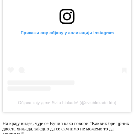
Прикажи ову објаву у апликацији Instagram
Објава коју дели Svi u blokade! (@sviublokade.fdu)
На крају видеа, чује се Вучић како говори "Каквих бре црних
двеста хиљада, заједно да се скупимо не можемо то да