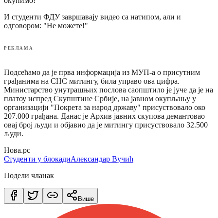
окупимо!"
И студенти ФДУ завршавају видео са натипом, али и
одговором: "Не можете!"
РЕКЛАМА
Подсећамо да је прва информација из МУП-а о присутним
грађанима на СНС митингу, била управо ова цифра.
Министарство унутрашњих послова саопштило је јуче да је на
платоу испред Скупштине Србије, на јавном окупљању у
организацији "Покрета за народ државу" присуствовало око
207.000 грађана. Данас је Архив јавних скупова демантовао
овај број људи и објавио да је митингу присуствовало 32.500
људи.
Нова.рс
Студенти у блокади
Александар Вучић
Подели чланак
Више