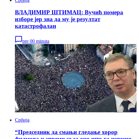
Србија
ВЛАДИМИР ШТИМАЦ: Вучић помера
изборе јер зна да му је резултат
катастрофалан
pre 00 minuta
Србија
“Председник да смањи гледање хорор
филмова и спреми се за оно што га извесно