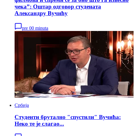
чека”: Оштар одговор студената
Александру Вучићу
pre 00 minuta
Србија
Студенти брутално "спустили" Вучића:
Неко те је слагао...