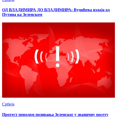
ОД ВЛАДИМИРА ДО ВЛАДИМИРА: Вучићева издаја од
Путина ка Зеленском
Србија
Протест поводом позивања Зеленског у званичну посету