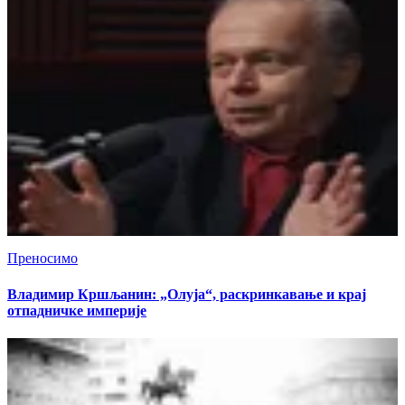
Преносимо
Владимир Кршљанин: „Олуја“, раскринкавање и крај
отпадничке империје