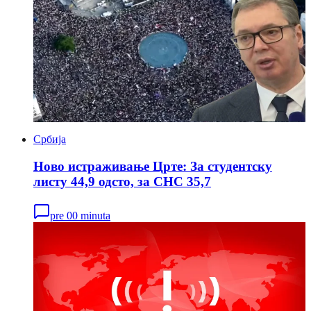
Србија
Ново истраживање Црте: За студентску
листу 44,9 одсто, за СНС 35,7
pre 00 minuta