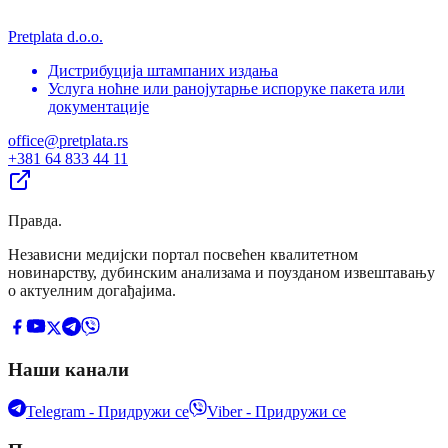
Pretplata d.o.o.
Дистрибуција штампаних издања
Услуга ноћне или ранојутарње испоруке пакета или
документације
office@pretplata.rs
+381 64 833 44 11
Правда
.
Независни медијски портал посвећен квалитетном
новинарству, дубинским анализама и поузданом извештавању
о актуелним догађајима.
Наши канали
Telegram - Придружи се
Viber - Придружи се