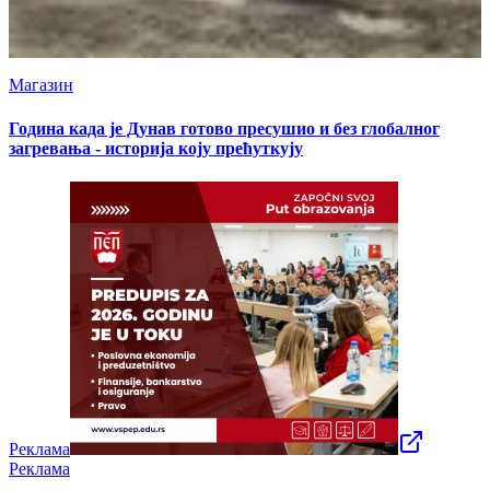
Магазин
Година када је Дунав готово пресушио и без глобалног
загревања - историја коју прећуткују
Реклама
Реклама