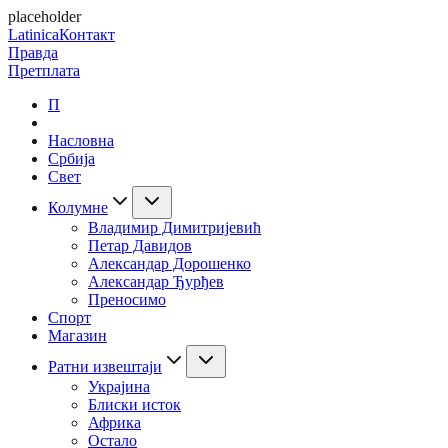
placeholder
Latinica
Контакт
Правда
Претплата
П
Насловна
Србија
Свет
Колумне
Владимир Димитријевић
Петар Давидов
Александар Дорошенко
Александар Ђурђев
Преносимо
Спорт
Магазин
Ратни извештаји
Украјина
Блиски исток
Африка
Остало