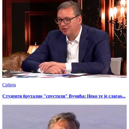
Србија
Студенти брутално "спустили" Вучића: Неко те је слагао...