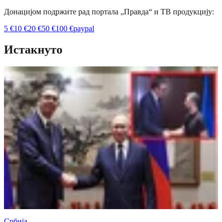
Донацијом подржите рад портала „Правда“ и ТВ продукцију:
5
€
10
€
20
€
50
€
100
€
paypal
Истакнуто
Србија