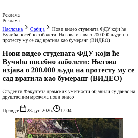
Реклама
Реклама
Насловна
Србија
Нови видео студената ФДУ који ће
Вучића посебно заболети: Његова изјава о 200.000 људи на
протесту му се сад вратила као бумеранг (ВИДЕО)
Нови видео студената ФДУ који ће
Вучића посебно заболети: Његова
изјава о 200.000 људи на протесту му се
сад вратила као бумеранг (ВИДЕО)
Студенти Факултета драмских уметности објавили су данас на
друштвеним мрежама нови видео
Правда
·
28. јун 2026.
17:04