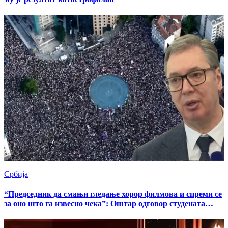
Србија
“Председник да смањи гледање хорор филмова и спреми се
за оно што га извесно чека”: Оштар одговор студената
Александру Вучићу