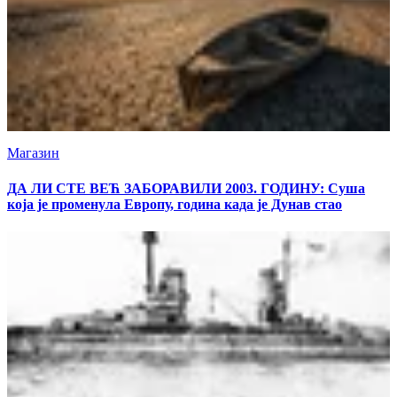
Магазин
ДА ЛИ СТЕ ВЕЋ ЗАБОРАВИЛИ 2003. ГОДИНУ: Суша
која је променула Европу, година када је Дунав стао