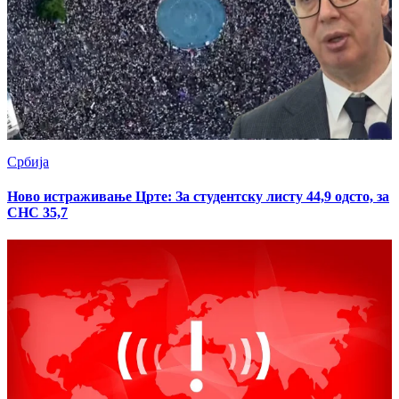
Србија
Ново истраживање Црте: За студентску листу 44,9 одсто, за
СНС 35,7