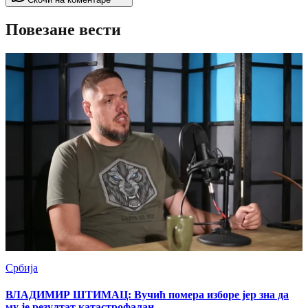
Повезане вести
Србија
ВЛАДИМИР ШТИМАЦ: Вучић помера изборе јер зна да
му је резултат катастрофалан