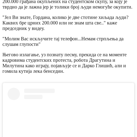
200.000 грађана окупљених на студентском скупу, за коју је
тврдио да је лажна јер је толики број људи немогуће окупити.
"Јел Ви знате, Гордана, колико је две стотине хиљада људи?
Каквих бре црних 200.000 или не знам шта све.." каже
председник у видеу.
"Молим Вас искључите тај телефон...Немам стрпљења да
слушам глупости"
Његово излагање, уз познату песму, прекида се на моменте
кадровима студентских протеста, робота Драгутина и
Милутина како играју, појављује се и Дарко Глишић, али и
гомила кутија лека бенседин.