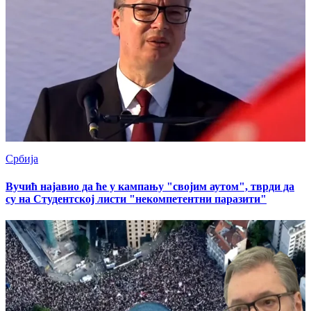
Србија
Вучић најавио да ће у кампању "својим аутом", тврди да
су на Студентској листи "некомпетентни паразити"