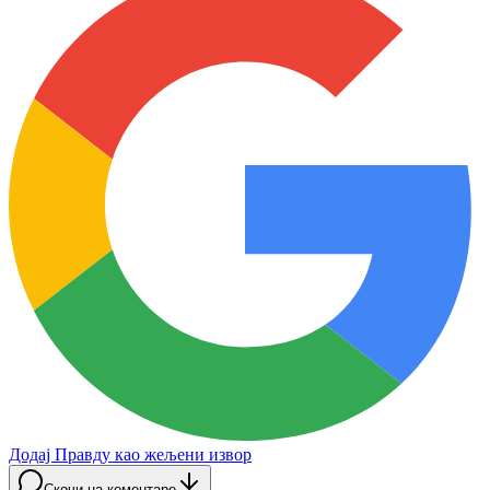
Додај Правду као жељени извор
Скочи на коментаре