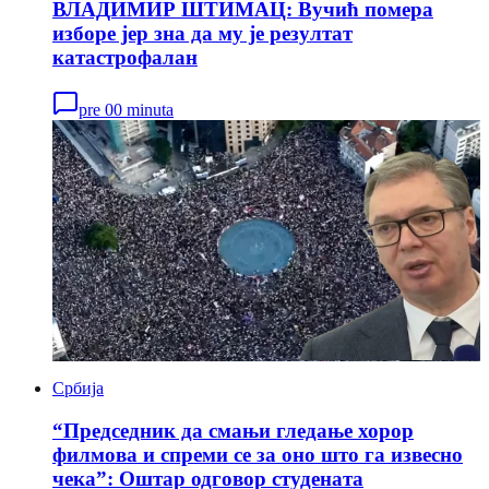
ВЛАДИМИР ШТИМАЦ: Вучић помера
изборе јер зна да му је резултат
катастрофалан
pre 00 minuta
Србија
“Председник да смањи гледање хорор
филмова и спреми се за оно што га извесно
чека”: Оштар одговор студената