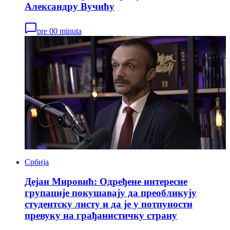
Александру Вучићу
pre 00 minuta
Србија
Дејан Мировић: Одређене интересне
групације покушавају да преобликују
студентску листу и да је у потпуности
превуку на грађанистичку страну