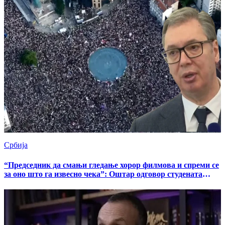
Србија
“Председник да смањи гледање хорор филмова и спреми се
за оно што га извесно чека”: Оштар одговор студената
Александру Вучићу