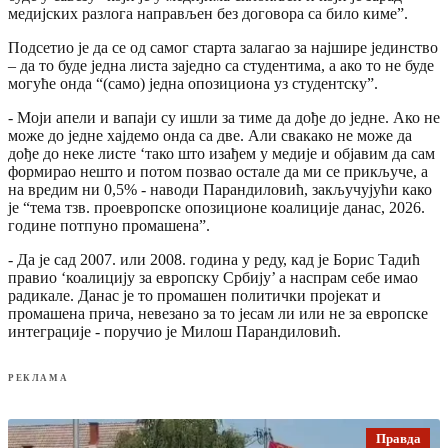
медијских разлога направљен без договора са било киме”.
Подсетио је да се од самог старта залагао за најшире јединство
– да то буде једна листа заједно са студентима, а ако то не буде
могуће онда “(само) једна опозициона уз студентску”.
- Моји апели и вапаји су ишли за тиме да дође до једне. Ако не
може до једне хајдемо онда са две. Али свакако не може да
дође до неке листе ‘тако што изађем у медије и објавим да сам
формирао нешто и потом позвао остале да ми се прикључе, а
на вредим ни 0,5% - наводи Парандиловић, закључујући како
је “тема тзв. проевропске опозиционе коалиције данас, 2026.
године потпуно промашена”.
- Да је сад 2007. или 2008. година у реду, кад је Борис Тадић
правио ‘коалицију за европску Србију’ а наспрам себе имао
радикале. Данас је то промашен политички пројекат и
промашена прича, невезано за то јесам ли или не за европске
интеграције - поручио је Милош Парандиловић.
РЕКЛАМА
Правда