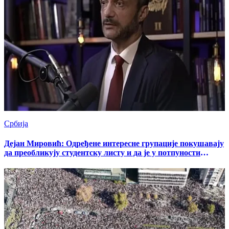
Србија
Дејан Мировић: Одређене интересне групације покушавају
да преобликују студентску листу и да је у потпуности
превуку на грађанистичку страну