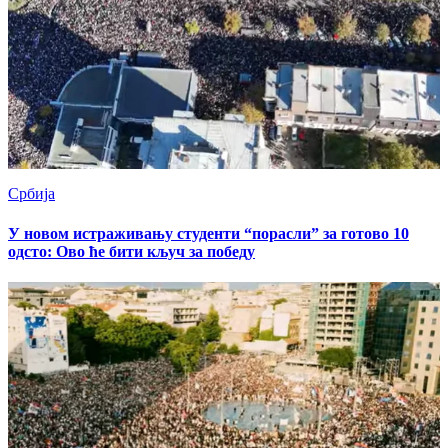
Србија
У новом истраживању студенти “порасли” за готово 10
одсто: Ово ће бити кључ за победу