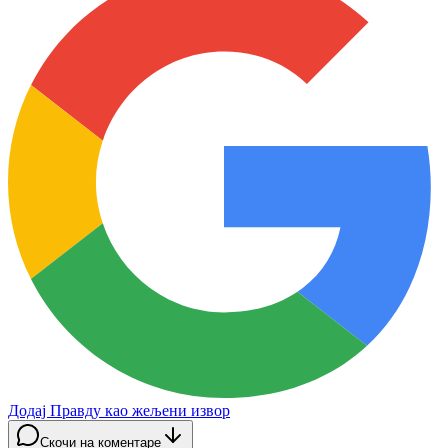
Додај Правду као жељени извор
Скочи на коментаре