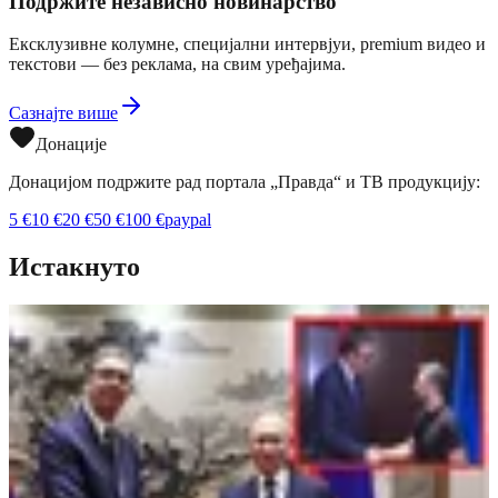
Подржите независно новинарство
Ексклузивне колумне, специјални интервјуи, premium видео и
текстови — без реклама, на свим уређајима.
Сазнајте више
Донације
Донацијом подржите рад портала „Правда“ и ТВ продукцију:
5
€
10
€
20
€
50
€
100
€
paypal
Истакнуто