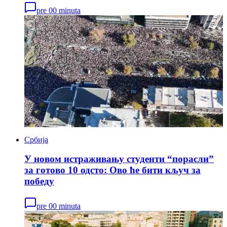
pre 00 minuta
Србија
У новом истраживању студенти “порасли”
за готово 10 одсто: Ово ће бити кључ за
победу
pre 00 minuta