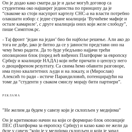
Он је додао како сматра да је и даље могућ договор са
студентима око најширег јединства по принципу да је
“свакоме ко стоји насупрот картелу СНС-а на власти потребно
олакшати избор: с једне стране коалиција ‘Вучићеве мафије и
остале камариле’, с друге коалиција оних који желе слободу”,
пише Симптом.рс.
- Тај фронт ‘један на један’ био би најбоље решење. Али ако до
тога не дође, јако је битно да се у јавности представи оно на
чему ћемо радити. Да то буде убедљиво најјачи трећи
опозициони блок (поред већ виђених Платформе за европску
Србију и коалиције НАДА) који неће причати о цензусу него
о двоцифреном резултату. Са свима ћемо обавити разговоре,
има пуно квалитетних људи и на локалу, и (Мирослав)
Алексић то ради - истиче Парандиловић, потенцирајући на
томе да “студенти у сваком смислу морају бити партнери”.
РЕКЛАМА
"Не желим да будем у савезу који је склопљен у медијима"
Он је критиковао начин на који се формирао блок опозиције
ПЕС (Платформа за европску Србију) и казао како не жели да
буде у савезу “који је у медијима склопљен и који је зарад