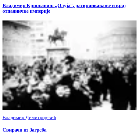
Владимир Кршљанин: „Олуја“, раскринкавање и крај
отпадничке империје
Владимир Димитријевић
Свирачи из Загреба