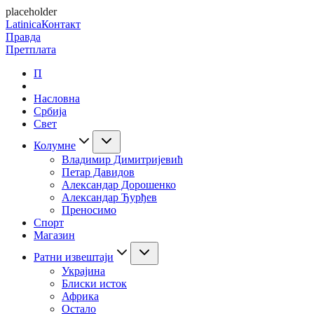
placeholder
Latinica
Контакт
Правда
Претплата
П
Насловна
Србија
Свет
Колумне
Владимир Димитријевић
Петар Давидов
Александар Дорошенко
Александар Ђурђев
Преносимо
Спорт
Магазин
Ратни извештаји
Украјина
Блиски исток
Африка
Остало