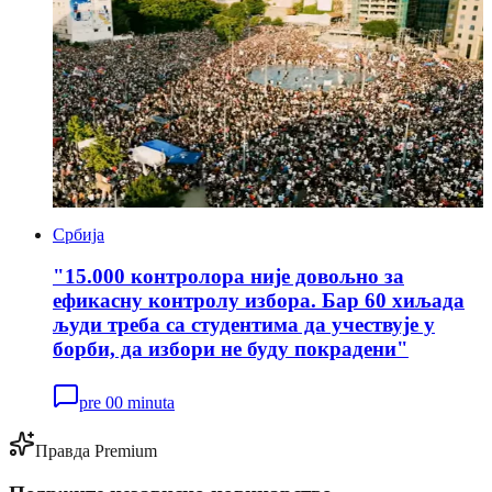
Србија
"15.000 контролора није довољно за
ефикасну контролу избора. Бар 60 хиљада
људи треба са студентима да учествује у
борби, да избори не буду покрадени"
pre 00 minuta
Правда Premium