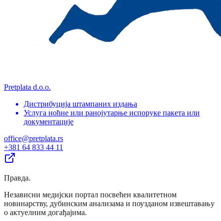
Pretplata d.o.o.
Дистрибуција штампаних издања
Услуга ноћне или ранојутарње испоруке пакета или
документације
office@pretplata.rs
+381 64 833 44 11
Правда
.
Независни медијски портал посвећен квалитетном
новинарству, дубинским анализама и поузданом извештавању
о актуелним догађајима.