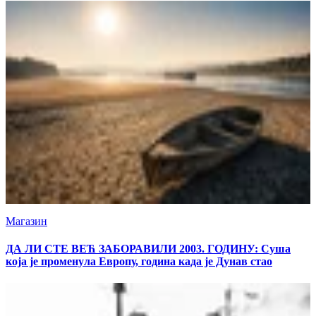
Магазин
ДА ЛИ СТЕ ВЕЋ ЗАБОРАВИЛИ 2003. ГОДИНУ: Суша
која је променула Европу, година када је Дунав стао