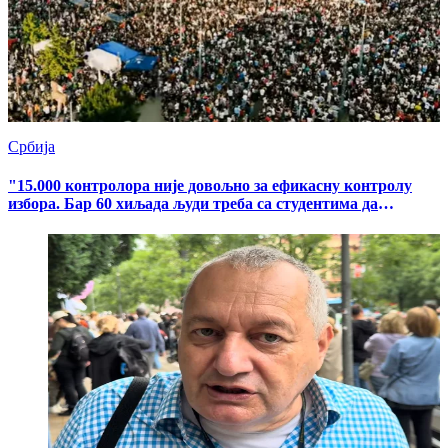
Србија
"15.000 контролора није довољно за ефикасну контролу
избора. Бар 60 хиљада људи треба са студентима да
учествује у борби, да избори не буду покрадени"