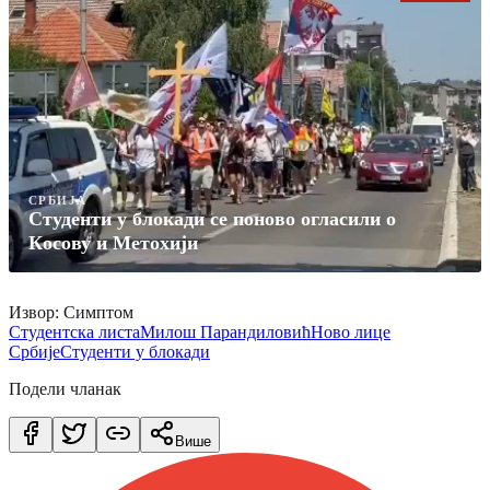
СРБИЈА
Студенти у блокади се поново огласили о
Кoсову и Метохији
Извор: Симптом
Студентска листа
Милош Парандиловић
Ново лице
Србије
Студенти у блокади
Подели чланак
Више