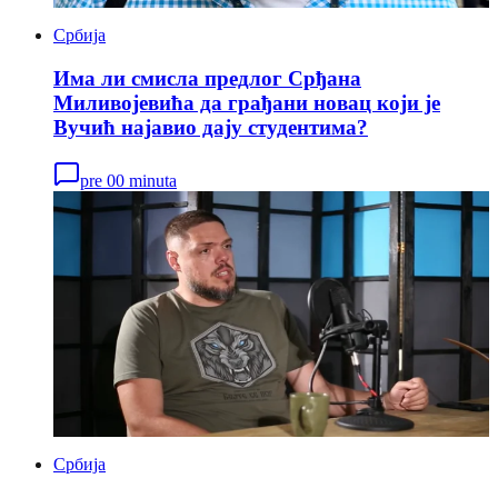
Србија
Има ли смисла предлог Срђана
Миливојевића да грађани новац који је
Вучић најавио дају студентима?
pre 00 minuta
Србија