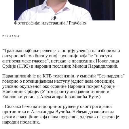
Фотографија: илустрација / Pravda.rs
РЕКЛАМА
"Тражимо најбоље решење за опцију учешћа на изборима и
сигурно нећемо бити у оној групацији која ће “просути
антирежимске гласове”, истакао је председник Новог лица
Србије (НЛС) и народни посланик Милош Парандиловић.
Парандиловић је на КТВ телевизији, у емисији “Без пардона”
говорио о потенцијалном наступу једног дела опозиције,
условно окупљеног око осовине Народни покрет Србије –
Ново лице Србије. (У том фронту део јавности види и
Еколошки устанак Александра Јовановића Ћуте.)
- Свакако ћемо дати допринос рушењу овог грогираног
противника и Александра Вучића. Нећемо дозволити да
режим спаси било која наша погрешна одлука - нагласио је
народни посланик.