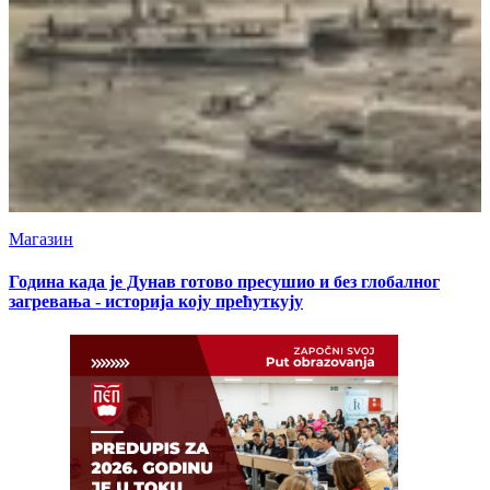
Магазин
Година када је Дунав готово пресушио и без глобалног
загревања - историја коју прећуткују