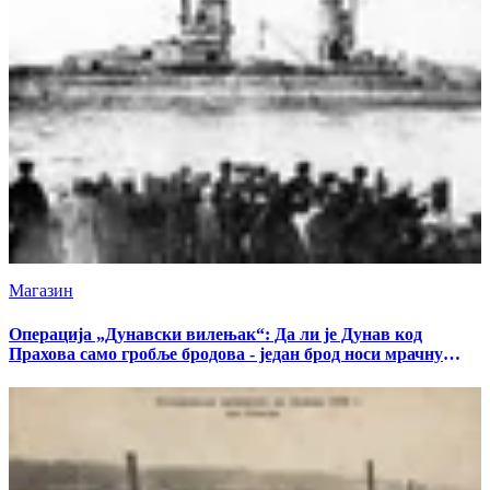
Магазин
Операција „Дунавски вилењак“: Да ли је Дунав код
Прахова само гробље бродова - један брод носи мрачну
тајну