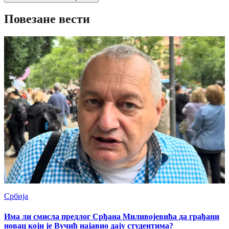
Повезане вести
Србија
Има ли смисла предлог Срђана Миливојевића да грађани
новац који је Вучић најавио дају студентима?