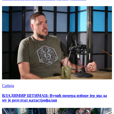
Србија
ВЛАДИМИР ШТИМАЦ: Вучић помера изборе јер зна да
му је резултат катастрофалан