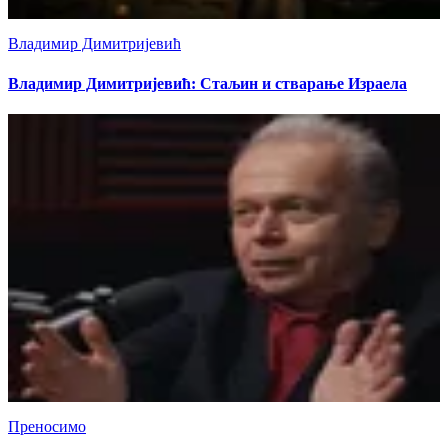
Владимир Димитријевић
Владимир Димитријевић: Стаљин и стварање Израела
Преносимо