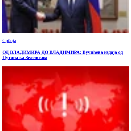
Србија
ОД ВЛАДИМИРА ДО ВЛАДИМИРА: Вучићева издаја од
Путина ка Зеленском