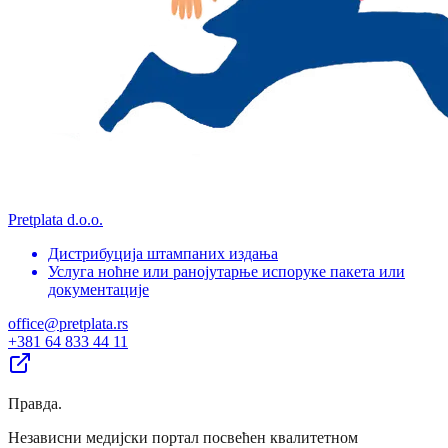
Pretplata d.o.o.
Дистрибуција штампаних издања
Услуга ноћне или ранојутарње испоруке пакета или
документације
office@pretplata.rs
+381 64 833 44 11
Правда
.
Независни медијски портал посвећен квалитетном