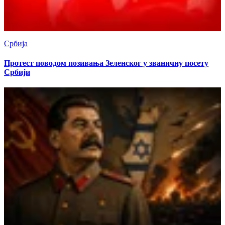
Србија
Протест поводом позивања Зеленског у званичну посету
Србији