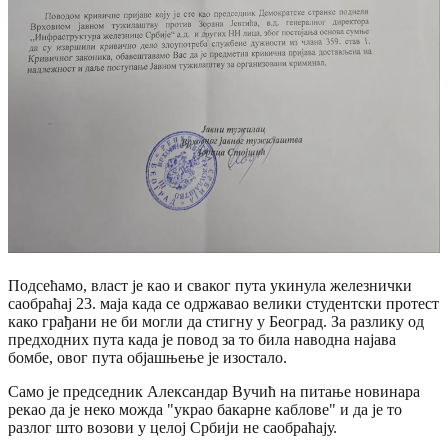
Подсећамо, власт је као и сваког пута укинула железнички
саобраћај 23. маја када се одржавао велики студентски протест
како грађани не би могли да стигну у Београд. За разлику од
предходних пута када је повод за то била наводна најава
бомбе, овог пута објашњење је изостало.
Само је председник Александар Вучић на питање новинара
рекао да је неко можда "украо бакарне каблове" и да је то
разлог што возови у целој Србији не саобраћају.