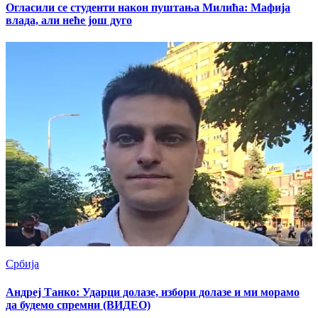
Oгласили се студенти након пуштања Милића: Мафија
влада, али неће још дуго
Србија
Андреј Танко: Ударци долазе, избори долазе и ми морамо
да будемо спремни (ВИДЕО)