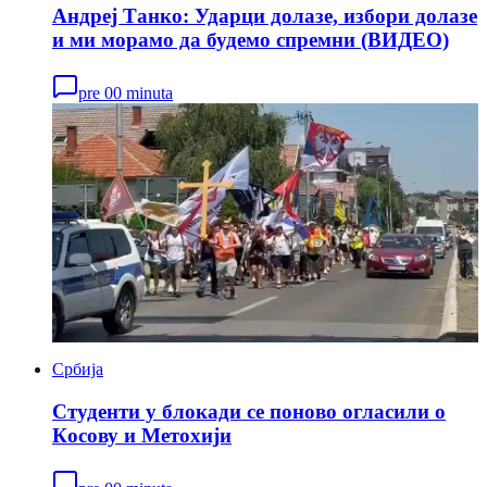
Андреј Танко: Ударци долазе, избори долазе
и ми морамо да будемо спремни (ВИДЕО)
pre 00 minuta
Србија
Студенти у блокади се поново огласили о
Кoсову и Метохији