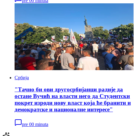
pre 00 minuta
Србија
"Тачно би ови другосрбијанци радије да
остане Вучић на власти него да Студентски
покрет изроди нову власт која ће бранити и
демократске и националне интересе"
pre 00 minuta