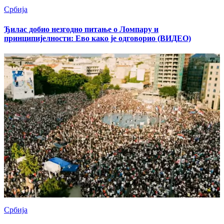
Србија
Ђилас добио незгодно питање о Ломпару и
принципијeлности: Eво како је одговорио (ВИДЕО)
Србија