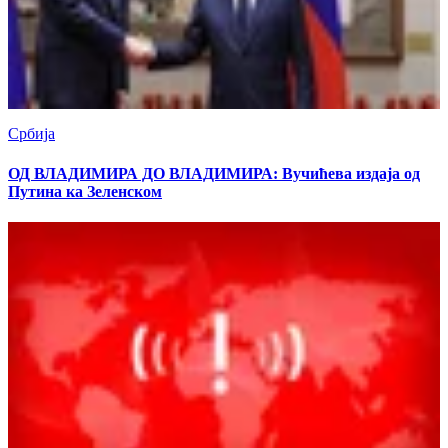
Србија
ОД ВЛАДИМИРА ДО ВЛАДИМИРА: Вучићева издаја од
Путина ка Зеленском