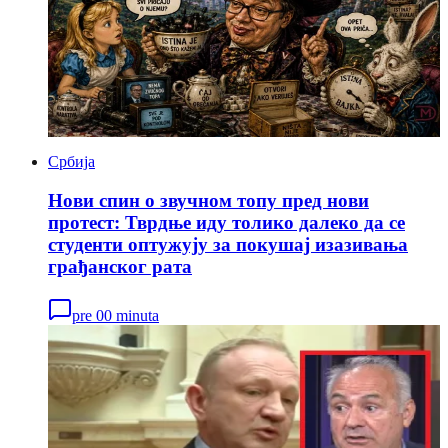
Србија
Нови спин о звучном топу пред нови
протест: Тврдње иду толико далеко да се
студенти оптужују за покушај изазивања
грађанског рата
pre 00 minuta