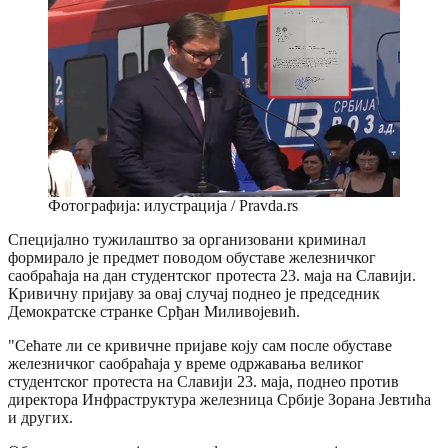
Фотографија: илустрација / Pravda.rs
Специјално тужилаштво за организовани криминал
формирало је предмет поводом обуставе железничког
саобраћаја на дан студентског протеста 23. маја на Славији.
Кривичну пријаву за овај случај поднео је председник
Демократске странке Срђан Миливојевић.
"Сећате ли се кривичне пријаве коју сам после обуставе
железничког саобраћаја у време одржавања великог
студентског протеста на Славији 23. маја, поднео против
директора Инфраструктура железница Србије Зорана Јевтића
и других.