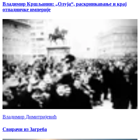
Владимир Кршљанин: „Олуја“, раскринкавање и крај
отпадничке империје
Владимир Димитријевић
Свирачи из Загреба