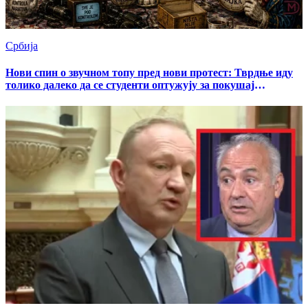
Србија
Нови спин о звучном топу пред нови протест: Тврдње иду
толико далеко да се студенти оптужују за покушај
изазивања грађанског рата