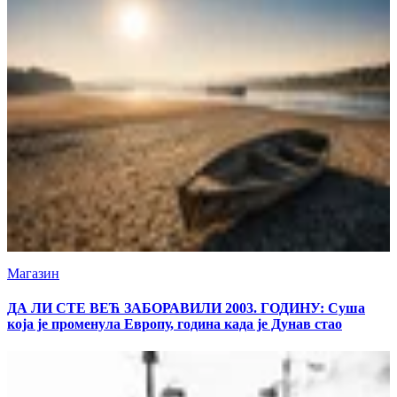
Магазин
ДА ЛИ СТЕ ВЕЋ ЗАБОРАВИЛИ 2003. ГОДИНУ: Суша
која је променула Европу, година када је Дунав стао