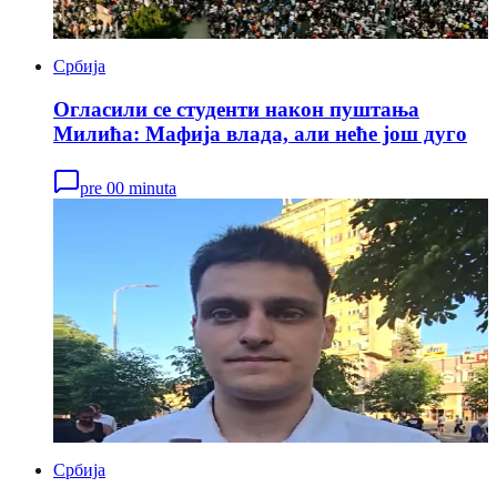
Србија
Oгласили се студенти након пуштања
Милића: Мафија влада, али неће још дуго
pre 00 minuta
Србија