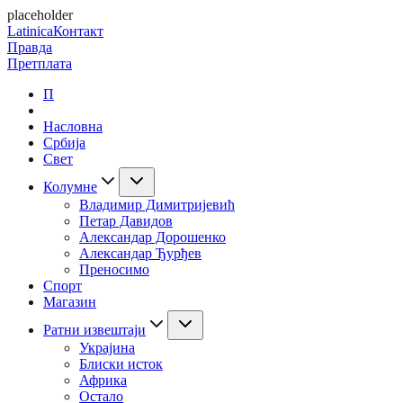
placeholder
Latinica
Контакт
Правда
Претплата
П
Насловна
Србија
Свет
Колумне
Владимир Димитријевић
Петар Давидов
Александар Дорошенко
Александар Ђурђев
Преносимо
Спорт
Магазин
Ратни извештаји
Украјина
Блиски исток
Африка
Остало