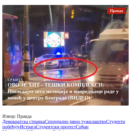
Правда
СРБИЈА
ОВО ЈЕ ХИТ - ТЕШКИ КОМПЛЕКСИ:
Погледајте шта полиција и напредњаци раде у
поноћ у центру Београда (ВИДЕО)
Извор: Правда
Демократска странка
Специјално јавно тужилаштво
Студенти
побеђују
Истрага
Студентски протест
Срђан