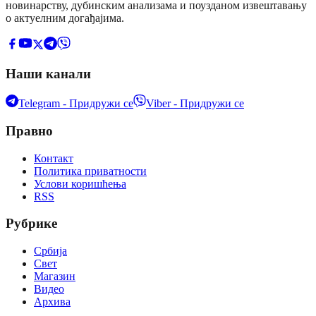
новинарству, дубинским анализама и поузданом извештавању
о актуелним догађајима.
Наши канали
Telegram - Придружи се
Viber - Придружи се
Правно
Контакт
Политика приватности
Услови коришћења
RSS
Рубрике
Србија
Свет
Магазин
Видео
Архива