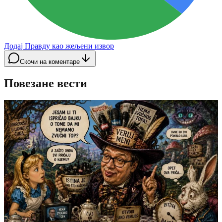
Додај Правду као жељени извор
Скочи на коментаре
Повезане вести