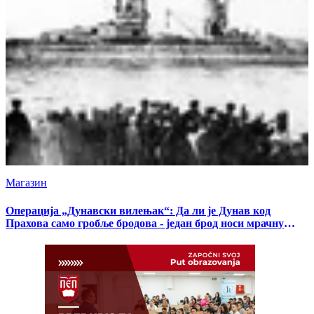
Магазин
Операција „Дунавски вилењак“: Да ли је Дунав код
Прахова само гробље бродова - један брод носи мрачну
тајну