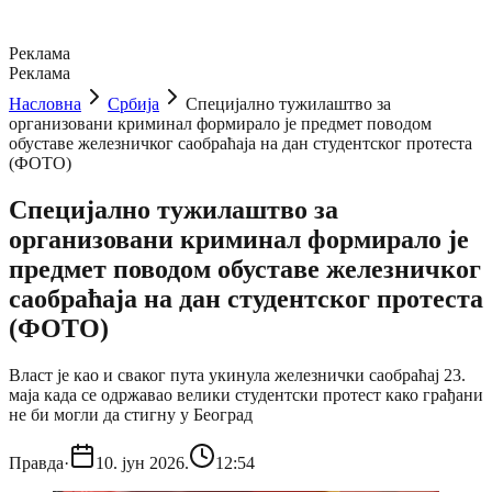
Реклама
Реклама
Насловна
Србија
Специјално тужилаштво за
организовани криминал формирало је предмет поводом
обуставе железничког саобраћаја на дан студентског протеста
(ФОТО)
Специјално тужилаштво за
организовани криминал формирало је
предмет поводом обуставе железничког
саобраћаја на дан студентског протеста
(ФОТО)
Власт је као и сваког пута укинула железнички саобраћај 23.
маја када се одржавао велики студентски протест како грађани
не би могли да стигну у Београд
Правда
·
10. јун 2026.
12:54