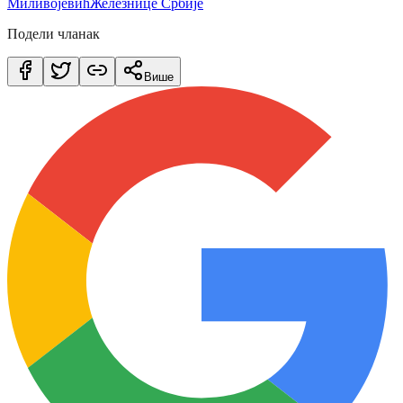
Миливојевић
Железнице Србије
Подели чланак
Више