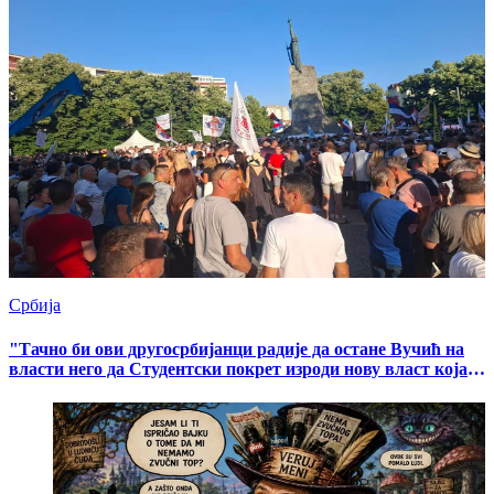
Србија
"Тачно би ови другосрбијанци радије да остане Вучић на
власти него да Студентски покрет изроди нову власт која
ће бранити и демократске и националне интересе"