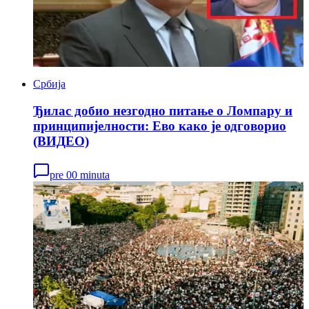
Србија
Ђилас добио незгодно питање о Ломпару и
принципијeлности: Eво како је одговорио
(ВИДЕО)
pre 00 minuta