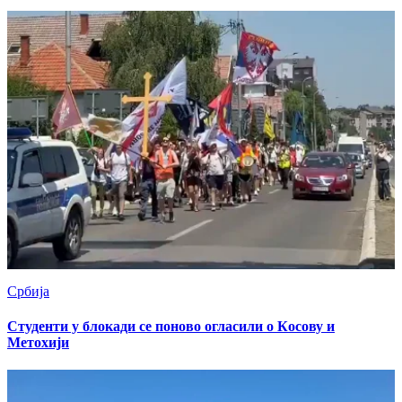
Србија
Студенти у блокади се поново огласили о Кoсову и
Метохији