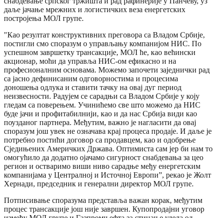
снабдевање српског тржишта и рад рафинерије у Панчеву, уз
даље јачање мрежних и логистичких веза енергетских
постројења МОЛ групе.
"Као резултат конструктивних преговора са Владом Србије,
постигли смо споразум о управљању компанијом НИС. По
успешном завршетку трансакције, МОЛ ће, као већински
акционар, моћи да управља НИС-ом ефикасно и на
професионалним основама. Можемо започети заједнички рад
са јасно дефинисаним одговорностима и процесима
доношења одлука и ставити тачку на овај дуг период
неизвесности. Радујем се сарадњи са Владом Србије у коју
гледам са поверењем. Учинићемо све што можемо да НИС
буде јачи и профитабилнији, као и да нас Србија види као
поузданог партнера. Међутим, важно је нагласити да овај
споразум још увек не означава крај процеса продаје. И даље је
потребно постићи договор са продавцем, као и одобрење
Сједињених Америчких Држава. Оптимиста сам јер би нам то
омогућило да додатно ојачамо сигурност снабдевања за цео
регион и остваримо виши ниво сарадње међу енергетским
компанијама у Централној и Источној Европи”, рекао је Жолт
Хернади, председник и генерални директор МОЛ групе.
Потписивање споразума представља важан корак, међутим
процес трансакције још није завршен. Купопродајни уговор
између МОЛ групе и Газпромњефта за стицање удела од