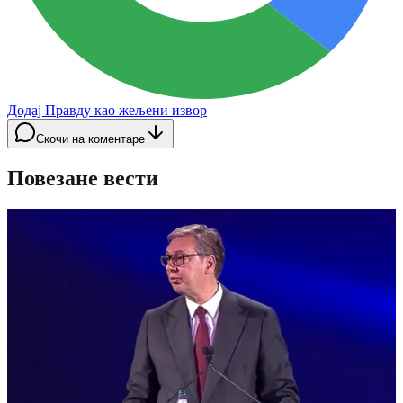
Додај Правду као жељени извор
Скочи на коментаре
Повезане вести