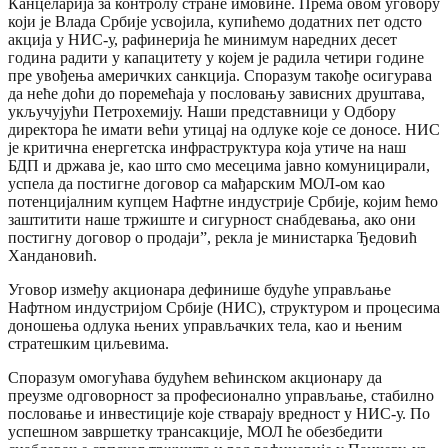
Канцеларија за контролу стране имовине. Према овом уговору
који је Влада Србије усвојила, купићемо додатних пет одсто
акција у НИС-у, рафинерија ће минимум наредних десет
година радити у капацитету у којем је радила четири године
пре увођења америчких санкција. Споразум такође осигурава
да неће доћи до поремећаја у пословању зависних друштава,
укључујући Петрохемију. Наши представници у Одбору
директора ће имати већи утицај на одлуке које се доносе. НИС
је критична енергетска инфраструктура која утиче на наш
БДП и држава је, као што смо месецима јавно комуницирали,
успела да постигне договор са мађарским МОЛ-ом као
потенцијалним купцем Нафтне индустрије Србије, којим ћемо
заштитити наше тржиште и сигурност снабдевања, ако они
постигну договор о продаји”, рекла је министарка Ђедовић
Хандановић.
Уговор између акционара дефинише будуће управљање
Нафтном индустријом Србије (НИС), структуром и процесима
доношења одлука њених управљачких тела, као и њеним
стратешким циљевима.
Споразум омогућава будућем већинском акционару да
преузме одговорност за професионално управљање, стабилно
пословање и инвестиције које стварају вредност у НИС-у. По
успешном завршетку трансакције, МОЛ ће обезбедити