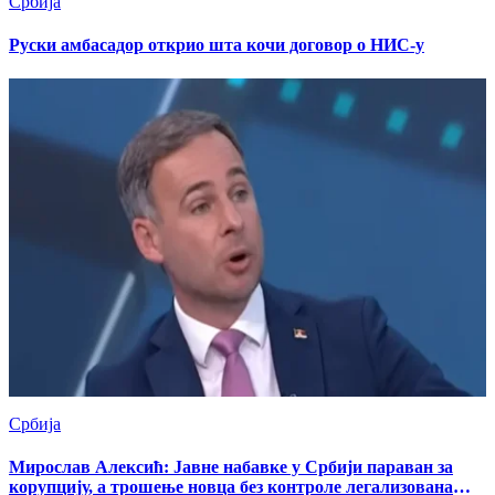
Србија
Руски амбасадор открио шта кочи договор о НИС-у
Србија
Мирослав Алексић: Јавне набавке у Србији параван за
корупцију, а трошење новца без контроле легализована