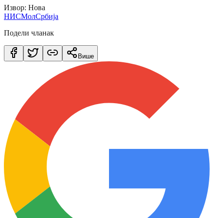
Извор: Нова
НИС
Мол
Србија
Подели чланак
Више