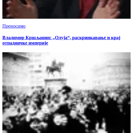
Преносимо
Владимир Кршљанин: „Олуја“, раскринкавање и крај
отпадничке империје