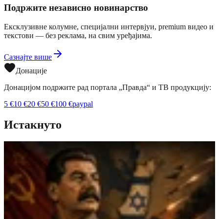
Подржите независно новинарство
Ексклузивне колумне, специјални интервјуи, premium видео и
текстови — без реклама, на свим уређајима.
Сазнајте више
Донације
Донацијом подржите рад портала „Правда“ и ТВ продукцију:
5
€
10
€
20
€
50
€
100
€
paypal
Истакнуто