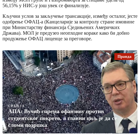
56,15% у НИС-у још увек се финализује.
Кључни услов за закључење трансакције, између осталог, јесте
одобрење ОФАЦ-а (Канцеларије за контролу стране имовине
при Министарству финансија Сједињених Америчких
Држава). МОЛ је предузео неопходне кораке како би добио
продужење ОФАЦ лиценце за преговоре.
Правда
СРБИЈА
АПА: Вучић спрема офанзиву против
студентског покрета, а главни циљ је да се
сломи подршка