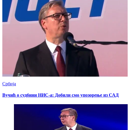
Србија
Вучић о судбини НИС-а: Добили смо упозорење из САД