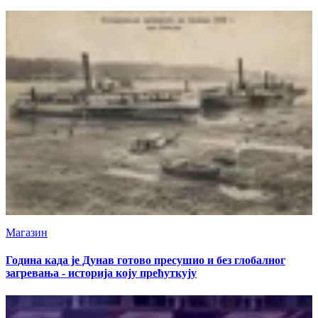
тајну
Магазин
Година када је Дунав готово пресушио и без глобалног
загревања - историја коју прећуткују