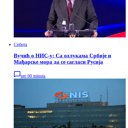
Србија
Вучић о НИС-у: Са одлукама Србије и
Мађарске мора да се сагласи Русија
pre 00 minuta