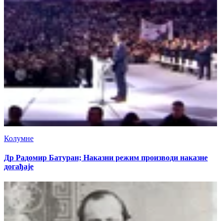
Колумне
Др Радомир Батуран; Наказни режим производи наказне
догађаје