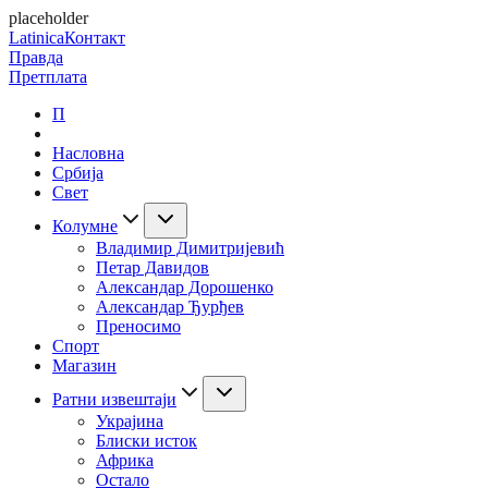
placeholder
Latinica
Контакт
Правда
Претплата
П
Насловна
Србија
Свет
Колумне
Владимир Димитријевић
Петар Давидов
Александар Дорошенко
Александар Ђурђев
Преносимо
Спорт
Магазин
Ратни извештаји
Украјина
Блиски исток
Африка
Остало