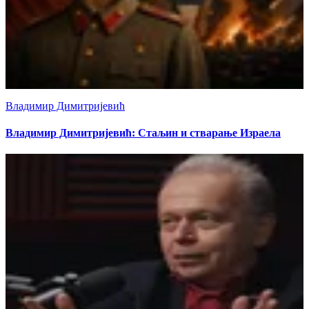
Владимир Димитријевић
Владимир Димитријевић: Стаљин и стварање Израела