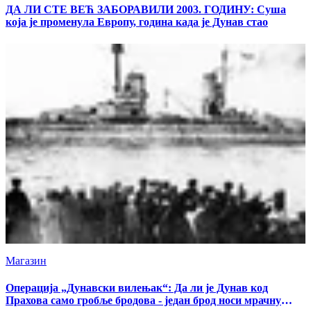
ДА ЛИ СТЕ ВЕЋ ЗАБОРАВИЛИ 2003. ГОДИНУ: Суша
која је променула Европу, година када је Дунав стао
Магазин
Операција „Дунавски вилењак“: Да ли је Дунав код
Прахова само гробље бродова - један брод носи мрачну