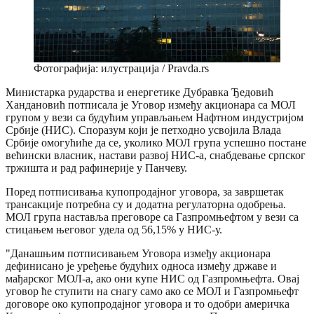
Фотографија: илустрација / Pravda.rs
Министарка рударства и енергетике Дубравка Ђедовић
Хандановић потписала је Уговор између акционара са МОЛ
групом у вези са будућим управљањем Нафтном индустријом
Србије (НИС). Споразум који је петходно усвојила Влада
Србије омогућиће да се, уколико МОЛ група успешно постане
већински власник, настави развој НИС-а, снабдевање српског
тржишта и рад рафинерије у Панчеву.
Поред потписивања купопродајног уговора, за завршетак
трансакције потребна су и додатна регулаторна одобрења.
МОЛ група наставља преговоре са Газпромњефтом у вези са
стицањем његовог удела од 56,15% у НИС-у.
"Данашњим потписивањем Уговора између акционара
дефинисано је уређење будућих односа између државе и
мађарског МОЛ-а, ако они купе НИС од Газпромњефта. Овај
уговор ће ступити на снагу само ако се МОЛ и Газпромњефт
договоре око купопродајног уговора и то одобри америчка