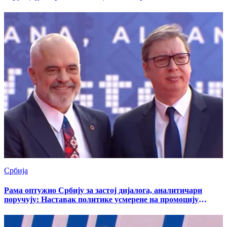
крађа
Србија
Рама оптужио Србију за застој дијалога, аналитичари
поручују: Наставак политике усмерене на промоцију
великоалбанског пројекта