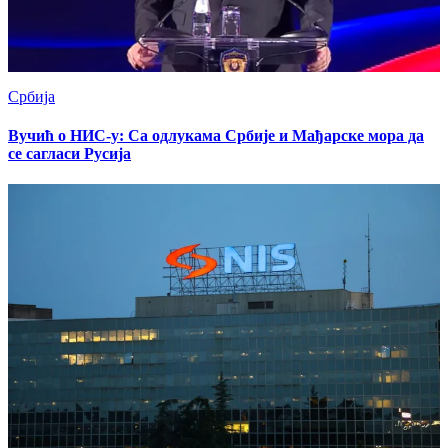
Србија
Вучић о НИС-у: Са одлукама Србије и Мађарске мора да
се сагласи Русија