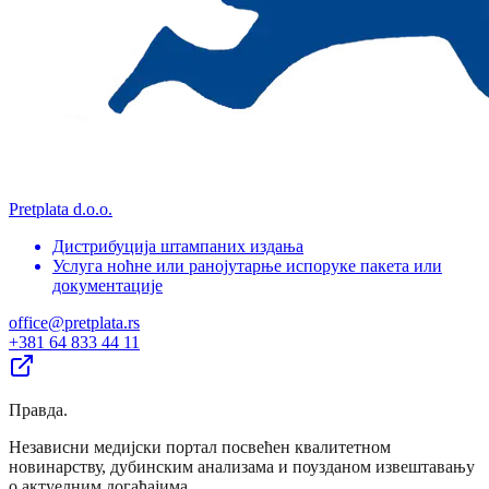
Pretplata d.o.o.
Дистрибуција штампаних издања
Услуга ноћне или ранојутарње испоруке пакета или
документације
office@pretplata.rs
+381 64 833 44 11
Правда
.
Независни медијски портал посвећен квалитетном
новинарству, дубинским анализама и поузданом извештавању
о актуелним догађајима.