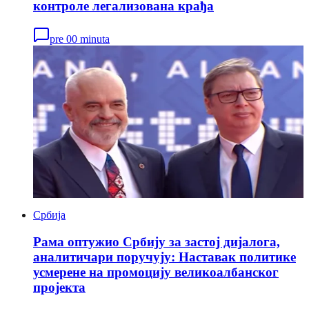
контроле легализована крађа
pre 00 minuta
Србија
Рама оптужио Србију за застој дијалога,
аналитичари поручују: Наставак политике
усмерене на промоцију великоалбанског
пројекта