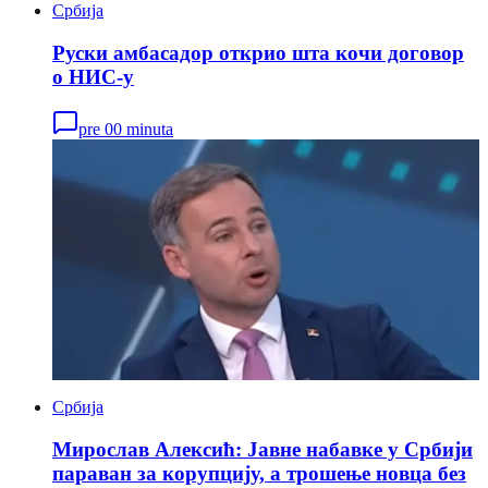
Србија
Руски амбасадор открио шта кочи договор
о НИС-у
pre 00 minuta
Србија
Мирослав Алексић: Јавне набавке у Србији
параван за корупцију, а трошење новца без