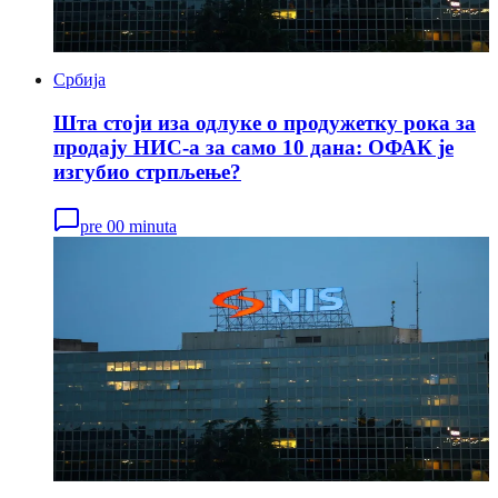
Србија
Шта стоји иза одлуке о продужетку рока за
продају НИС-а за само 10 дана: ОФАК је
изгубио стрпљење?
pre 00 minuta