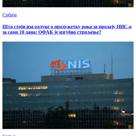
Србија
Шта стоји иза одлуке о продужетку рока за продају НИС-а
за само 10 дана: ОФАК је изгубио стрпљење?