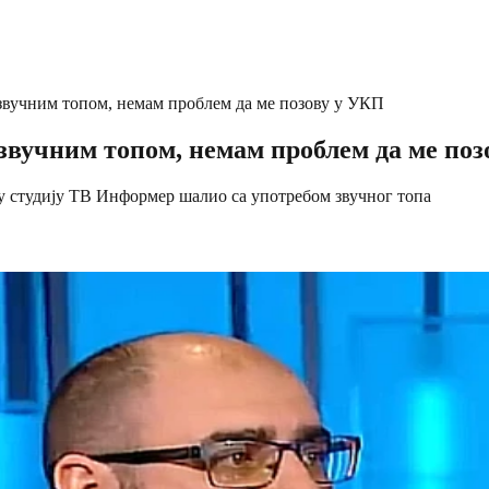
звучним топом, немам проблем да ме позову у УКП
звучним топом, немам проблем да ме поз
 у студију ТВ Информер шалио са употребом звучног топа