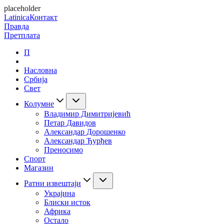
placeholder
Latinica
Контакт
Правда
Претплата
П
Насловна
Србија
Свет
Колумне
Владимир Димитријевић
Петар Давидов
Александар Дорошенко
Александар Ђурђев
Преносимо
Спорт
Магазин
Ратни извештаји
Украјина
Блиски исток
Африка
Остало