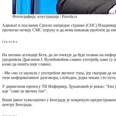
Фотографија: илустрација / Pravda.rs
Адвокат и посланик Српске напредне странке (СНС) Владимир Ђ
прочитао нечију СМС поруку и да нема никакав проблем да ев
РЕКЛАМА
На питање агенције Бета, да ли очекује да буде позван на инф
уредником Драганом Ј. Вучићевићем славио употребу, како су н
казао да ништа није славио.
- Ми смо се шалили с употребом звучног топа, јер сматрам да н
тиче информативног разговора, слободно, једва чекам, сто пута 
У директном преносу ТВ Информер, Ђукановић је рекао: "Ево јед
иде "само за звучни топ".
Више јавно тужилаштво у Београду је покренуло предистражни 
центру Београда.