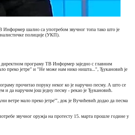
В Информер шалио са употребом звучног топа тако што је
иналистичке полиције (УКП).
е у директном програму ТВ Информер заједно с главним
ло преко јетре" и "Не може нам нико ништа...", Ђукановић је
рограму прочитао поруку неког ко је наручио песму. А што се
ем и да наручим још једну песму - рекао је Ђукановић.
и ветре мало преко јетре'", док је Вучићевић додао да песма
отребе звучног оружја на протесту 15. марта прошле године у