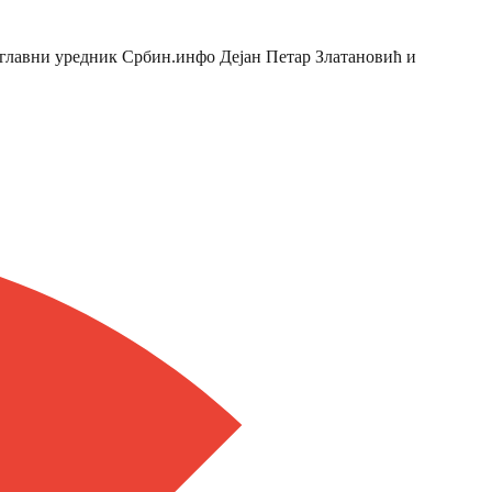
 главни уредник Србин.инфо Дејан Петар Златановић и