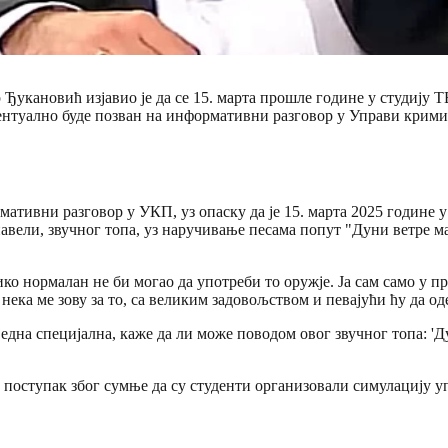
укановић изјавио је да се 15. марта прошле године у студију Т
ентуално буде позван на информативни разговор у Управи крим
ормативни разговор у УКП, уз опаску да је 15. марта 2025 годин
авели, звучног топа, уз наручивање песама попут "Дуни ветре ма
ико нормалан не би могао да употреби то оружје. Ја сам само у п
нека ме зову за то, са великим задовољством и певајући ћу да од
на специјална, каже да ли може поводом овог звучног топа: 'Дун
поступак због сумње да су студенти организовали симулацију уп