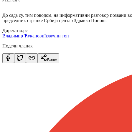
РЕКЛАМА
До сада су, тим поводом, на информативни разговор позвани в
председник странке Србија центар Здравко Понош.
Директно.рс
Владимир Ђукановић
звучни топ
Подели чланак
Више