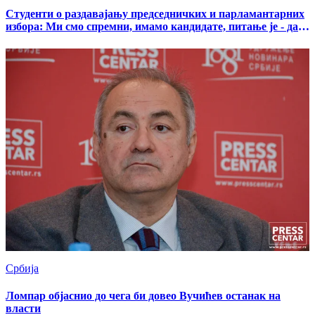
Студенти о раздавајању председничких и парламантарних
избора: Ми смо спремни, имамо кандидате, питање је - да
ли Вучић сме на биралишта
Србија
Ломпар објаснио до чега би довео Вучићев останак на
власти