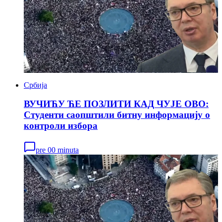
Србија
ВУЧИЋУ ЋЕ ПОЗЛИТИ КАД ЧУЈЕ ОВО:
Студенти саопштили битну информацију о
контроли избора
pre 00 minuta