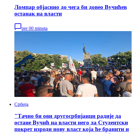
Ломпар објаснио до чега би довео Вучићев
останак на власти
pre 00 minuta
Србија
"Тачно би ови другосрбијанци радије да
остане Вучић на власти него да Студентски
покрет изроди нову власт која ће бранити и