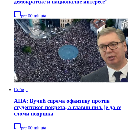
демократске и националне интересе"
pre 00 minuta
Србија
АПА: Вучић спрема офанзиву против
студентског покрета, а главни циљ је да се
сломи подршка
pre 00 minuta