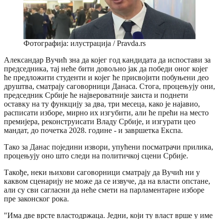
Фотографија: илустрација / Pravda.rs
Александар Вучић зна да којег год кандидата да испостави за
председника, тај неће бити довољно јак да победи оног којег
ће предложити студенти и којег ће присвојити побуњени део
друштва, сматрају саговорници Данаса. Стога, процењују они,
председник Србије ће највероватније заиста и поднети
оставку на ту функцију за два, три месеца, како је најавио,
расписати изборе, мирно их изгубити, али ће прећи на место
премијера, реконструисати Владу Србије, и изгурати цео
мандат, до почетка 2028. године - и завршетка Експа.
Тако за Данас поједини извори, упућени посматрачи прилика,
процењују оно што следи на политичкој сцени Србије.
Такође, неки њихови саговорници сматрају да Вучић ни у
каквом сценарију не може да се извуче, да на власти опстане,
али су сви сагласни да неће смети на парламентарне изборе
пре законског рока.
"Има две врсте властодржаца. Једни, који ту власт врше у име