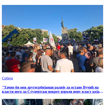
Србија
"Тачно би ови другосрбијанци радије да остане Вучић на
власти него да Студентски покрет изроди нову власт која
ће бранити и демократске и националне интересе"