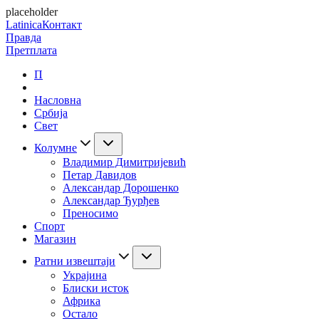
placeholder
Latinica
Контакт
Правда
Претплата
П
Насловна
Србија
Свет
Колумне
Владимир Димитријевић
Петар Давидов
Александар Дорошенко
Александар Ђурђев
Преносимо
Спорт
Магазин
Ратни извештаји
Украјина
Блиски исток
Африка
Остало