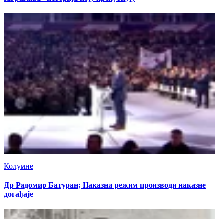
Колумне
Др Радомир Батуран; Наказни режим производи наказне
догађаје