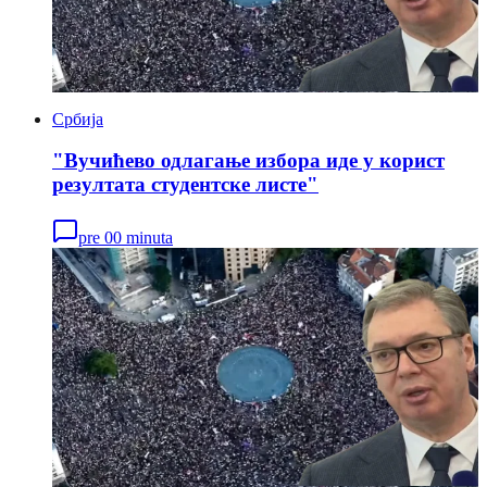
Србија
"Вучићево одлагање избора иде у корист
резултата студентске листе"
pre 00 minuta