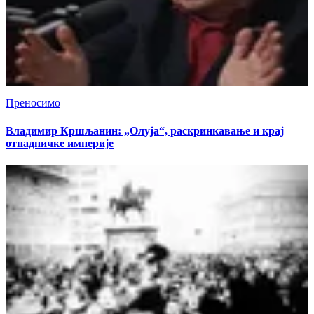
Преносимо
Владимир Кршљанин: „Олуја“, раскринкавање и крај
отпадничке империје