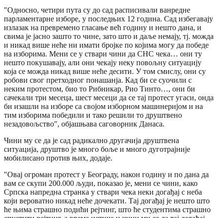
"Односно, четири пута су до сад расписивали ванредне
парламентарне изборе, у последњих 12 година. Сад избегавају
излазак на превремено гласање већ годину и нешто дана, и
свима је јасно зашто то чине, зато што и даље немају, тј. можда
и никад више неће ни имати бројке по којима могу да победе
на изборима. Мени се у ствари чини да СНС чека… они ту
нешто покушавају, али они чекају неку повољну ситуацију
која се можда никад више неће десити. У том смислу, они су
робови свог претходног понашанја. Кад би се суочили с
неким протестом, био то Рибникар, Рио Тинто…, они би
сачекали три месеца, шест месеци да се тај протест угаси, онда
би изашли на изборе са својом изборном машинеријом и на
тим изборима победили и тако решили то друштвено
незадовољство", објашњава саговорник Данаса.
Чини му се да је сад радикално другачија друштвена
ситуација, друштво је много боље и много дуготрајније
мобилисано против њих, додаје.
"Овај огроман протест у Београду, након годину и по дана да
вам се скупи 200.000 људи, показао је, мени се чини, како
Српска напредна странка у ствари чека неки догађај с неба
који вероватно никад неће дочекати. Тај догађај је нешто што
ће њима страшно подићи рејтинг, што ће студентима страшно