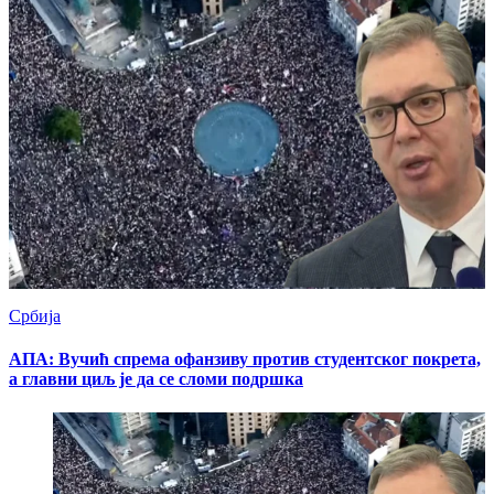
Србија
АПА: Вучић спрема офанзиву против студентског покрета,
а главни циљ је да се сломи подршка