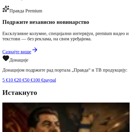
Правда Premium
Подржите независно новинарство
Ексклузивне колумне, специјални интервјуи, premium видео и
текстови — без реклама, на свим уређајима.
Сазнајте више
Донације
Донацијом подржите рад портала „Правда“ и ТВ продукцију:
5
€
10
€
20
€
50
€
100
€
paypal
Истакнуто