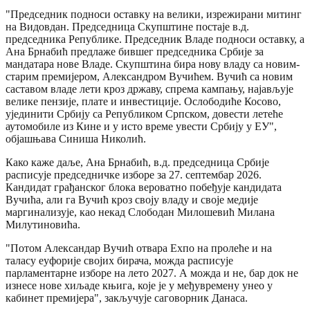
"Председник подноси оставку на велики, изрежирани митинг
на Видовдан. Председница Скупштине постаје в.д.
председника Републике. Председник Владе подноси оставку, а
Ана Брнабић предлаже бившег председника Србије за
мандатара нове Владе. Скупштина бира нову владу са новим-
старим премијером, Александром Вучићем. Вучић са новим
саставом владе лети кроз државу, спрема кампању, најављује
велике пензије, плате и инвестиције. Ослободиће Косово,
ујединити Србију са Републиком Српском, довести летеће
аутомобиле из Кине и у исто време увести Србију у ЕУ",
објашњава Синиша Николић.
Како каже даље, Ана Брнабић, в.д. председница Србије
расписује председничке изборе за 27. септембар 2026.
Кандидат грађанског блока вероватно побеђује кандидата
Вучића, али га Вучић кроз своју владу и своје медије
маргинализује, као некад Слободан Милошевић Милана
Милутиновића.
"Потом Александар Вучић отвара Еxпо на пролеће и на
таласу еуфорије својих бирача, можда расписује
парламентарне изборе на лето 2027. А можда и не, бар док не
изнесе нове хиљаде књига, које је у међувремену унео у
кабинет премијера", закључује саговорник Данаса.