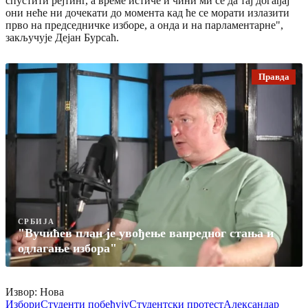
спустити рејтинг, а време истиче и чини ми се да тај догађај
они неће ни дочекати до момента кад ће се морати излазити
прво на председничке изборе, а онда и на парламентарне",
закључује Дејан Бурсаћ.
Правда
СРБИЈА
"Вучићев план је увођење ванредног стања и
одлагање избора"
Извор: Нова
Избори
Студенти побеђују
Студентски протест
Александар