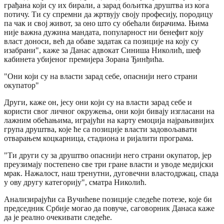
грађана који су их бирали, а зарад бољитка друштва из кога
потичу. Ти су спремни да жртвују своју професију, породицу
па чак и свој живот, за оно што су обећали бирачима. Њима
није важна дужина мандата, популарност ни бенефит коју
власт доноси, већ да обаве задатак са позиције на коју су
изабрани", каже за Данас адвокат Синиша Николић, шеф
кабинета убијеног премијера Зорана Ђинђића.
"Они који су на власти зарад себе, опаснији него страни
окупатор"
Други, каже он, јесу они који су на власти зарад себе и
користи свог личног окружења, они који бивају изгласани на
лажним обећањима, играјући на карту емоција најрањивијих
група друштва, које ће са позиције власти задовољавати
отварањем коцкарница, стадиона и ријалити програма.
"Ти други су за друштво опаснији него страни окупатор, јер
преузимају постепено све три гране власти и уводе медијски
мрак. Нажалост, наш тренутни, дуговечни властодржац, спада
у ову другу категорију", сматра Николић.
Анализирајући са Вучићеве позиције следеће потезе, које би
председник Србије могао да повуче, саговорник Данаса каже
да је реално очекивати следеће.