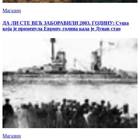
Магазин
ДА ЛИ СТЕ ВЕЋ ЗАБОРАВИЛИ 2003. ГОДИНУ: Суша
која је променула Европу, година када је Дунав стао
Магазин