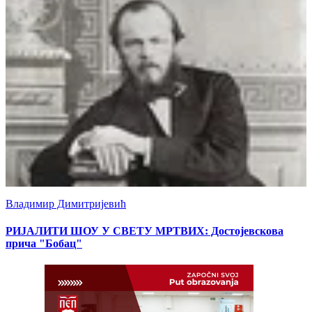
Владимир Димитријевић
РИЈАЛИТИ ШОУ У СВЕТУ МРТВИХ: Достојевскова
прича "Бобац"