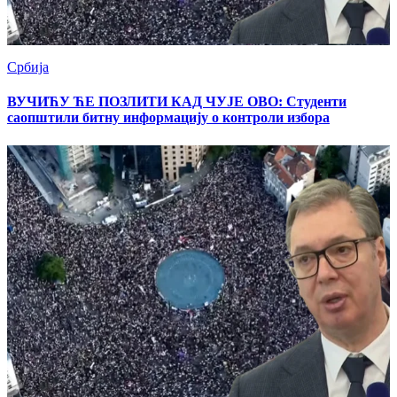
Србија
ВУЧИЋУ ЋЕ ПОЗЛИТИ КАД ЧУЈЕ ОВО: Студенти
саопштили битну информацију о контроли избора