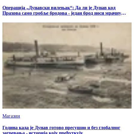
Операција „Дунавски вилењак“: Да ли је Дунав код
Прахова само гробље бродова - један брод носи мрачну
тајну
Магазин
Година када је Дунав готово пресушио и без глобалног
загревања - историја коју прећуткују