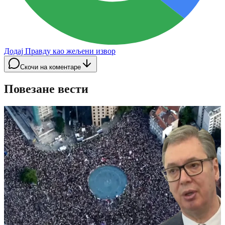
Додај Правду као жељени извор
Скочи на коментаре
Повезане вести