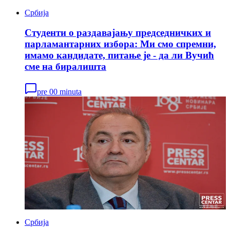
Србија
Студенти о раздавајању председничких и
парламантарних избора: Ми смо спремни,
имамо кандидате, питање је - да ли Вучић
сме на биралишта
pre 00 minuta
Србија