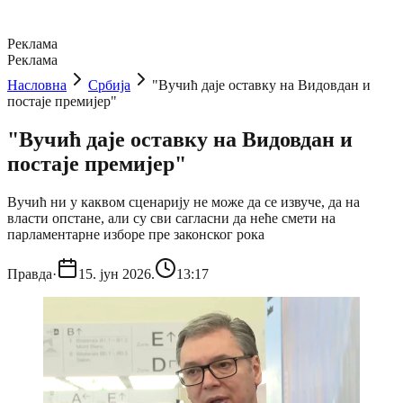
Реклама
Реклама
Насловна
Србија
"Вучић даје оставку на Видовдан и
постаје премијер"
"Вучић даје оставку на Видовдан и
постаје премијер"
Вучић ни у каквом сценарију не може да се извуче, да на
власти опстане, али су сви сагласни да неће смети на
парламентарне изборе пре законског рока
Правда
·
15. јун 2026.
13:17