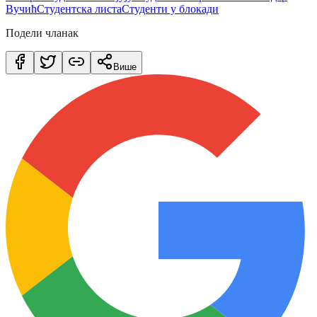
Вучић
Студентска листа
Студенти у блокади
Подели чланак
Више