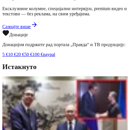
Ексклузивне колумне, специјални интервјуи, premium видео и
текстови — без реклама, на свим уређајима.
Сазнајте више
Донације
Донацијом подржите рад портала „Правда“ и ТВ продукцију:
5
€
10
€
20
€
50
€
100
€
paypal
Истакнуто