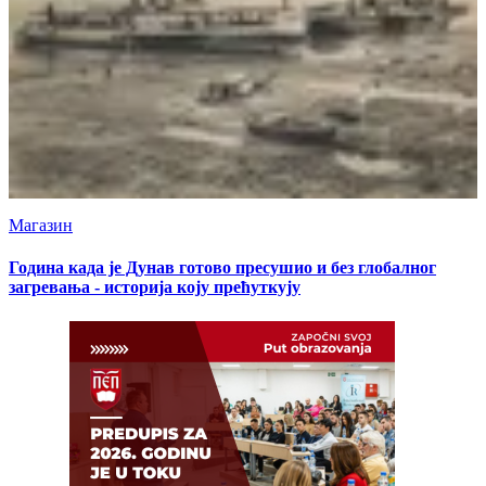
Магазин
Година када је Дунав готово пресушио и без глобалног
загревања - историја коју прећуткују