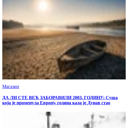
Магазин
ДА ЛИ СТЕ ВЕЋ ЗАБОРАВИЛИ 2003. ГОДИНУ: Суша
која је променула Европу, година када је Дунав стао