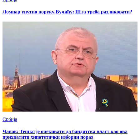
Ломпар упутио поруку Вучићу: Шта треба разликовати?
Србија
Чанак: Тешко је очекивати да бандитска власт као ова
прихватити хипотетички изборни пораз