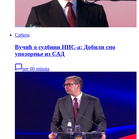
Србија
Вучић о судбини НИС-а: Добили смо
упозорење из САД
pre 00 minuta