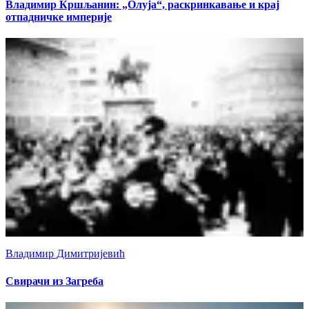
Владимир Кршљанин: „Олуја“, раскринкавање и крај
отпадничке империје
Владимир Димитријевић
Свирачи из Загреба