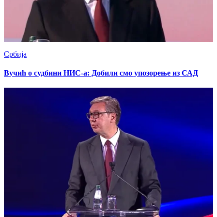
Србија
Вучић о судбини НИС-а: Добили смо упозорење из САД