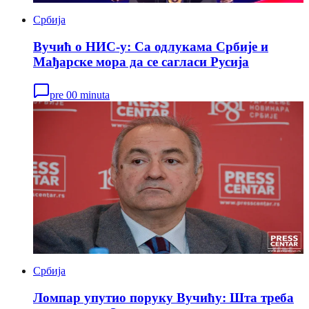
Србија
Вучић о НИС-у: Са одлукама Србије и
Мађарске мора да се сагласи Русија
pre 00 minuta
Србија
Ломпар упутио поруку Вучићу: Шта треба