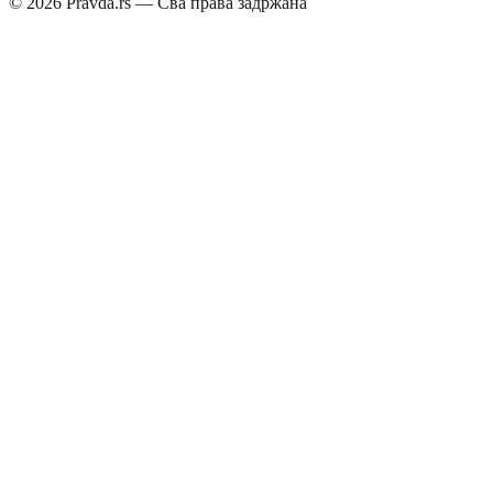
©
2026
Pravda.rs — Сва права задржана