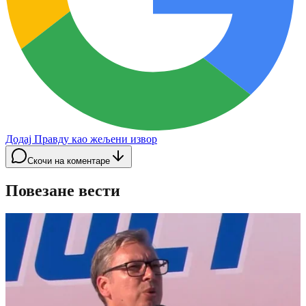
Додај Правду као жељени извор
Скочи на коментаре
Повезане вести