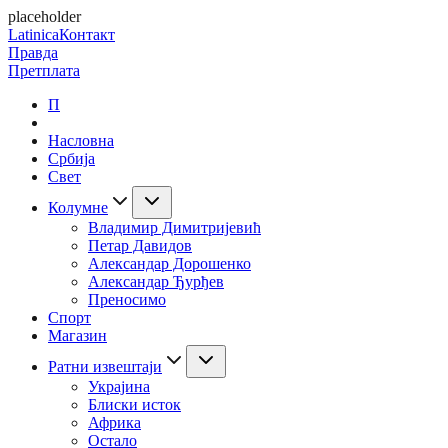
placeholder
Latinica
Контакт
Правда
Претплата
П
Насловна
Србија
Свет
Колумне
Владимир Димитријевић
Петар Давидов
Александар Дорошенко
Александар Ђурђев
Преносимо
Спорт
Магазин
Ратни извештаји
Украјина
Блиски исток
Африка
Остало