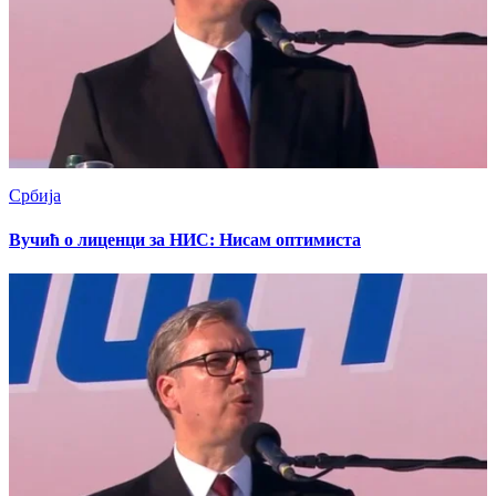
Србија
Вучић о лиценци за НИС: Нисам оптимиста