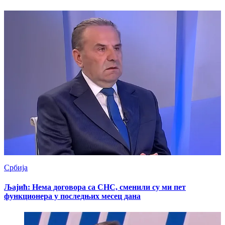
Србија
Љајић: Нема договора са СНС, сменили су ми пет
функционера у последњих месец дана