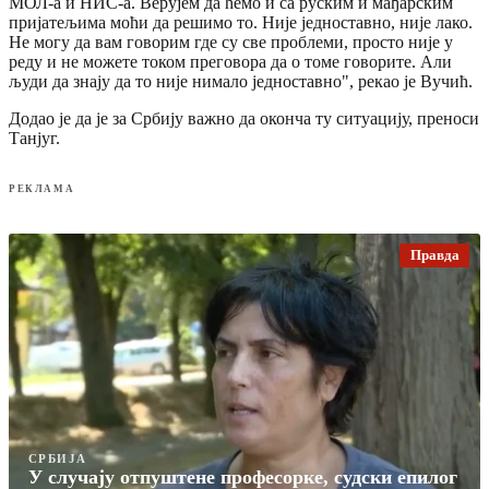
МОЛ-а и НИС-а. Верујем да ћемо и са руским и мађарским
пријатељима моћи да решимо то. Није једноставно, није лако.
Не могу да вам говорим где су све проблеми, просто није у
реду и не можете током преговора да о томе говорите. Али
људи да знају да то није нимало једноставно", рекао је Вучић.
Додао је да је за Србију важно да оконча ту ситуацију, преноси
Танјуг.
РЕКЛАМА
Правда
СРБИЈА
У случају отпуштене професорке, судски епилог