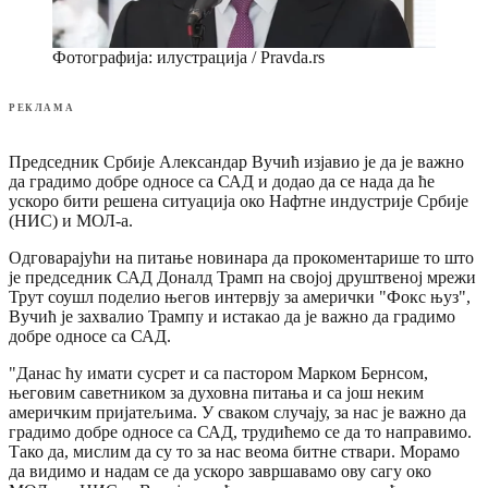
Фотографија: илустрација / Pravda.rs
РЕКЛАМА
Председник Србије Александар Вучић изјавио је да је важно
да градимо добре односе са САД и додао да се нада да ће
ускоро бити решена ситуација око Нафтне индустрије Србије
(НИС) и МОЛ-а.
Одговарајући на питање новинара да прокоментарише то што
је председник САД Доналд Трамп на својој друштвеној мрежи
Трут соушл поделио његов интервју за амерички "Фокс њуз",
Вучић је захвалио Трампу и истакао да је важно да градимо
добре односе са САД.
"Данас ћу имати сусрет и са пастором Марком Бернсом,
његовим саветником за духовна питања и са још неким
америчким пријатељима. У сваком случају, за нас је важно да
градимо добре односе са САД, трудићемо се да то направимо.
Тако да, мислим да су то за нас веома битне ствари. Морамо
да видимо и надам се да ускоро завршавамо ову сагу око