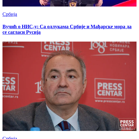
Србија
Вучић о НИС-у: Са одлукама Србије и Мађарске мора да
се сагласи Русија
Србија