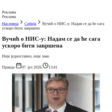
Реклама
Реклама
Насловна
Србија
Вучић о НИС-у: Надам се да ће сага
ускоро бити завршена
Вучић о НИС-у: Надам се да ће сага
ускоро бити завршена
Није једноставно, није лако
Правда
·
07. јул 2026.
13:41