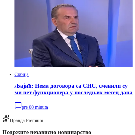
Србија
Љајић: Нема договора са СНС, сменили су
ми пет функционера у последњих месец дана
pre 00 minuta
Правда Premium
Подржите независно новинарство