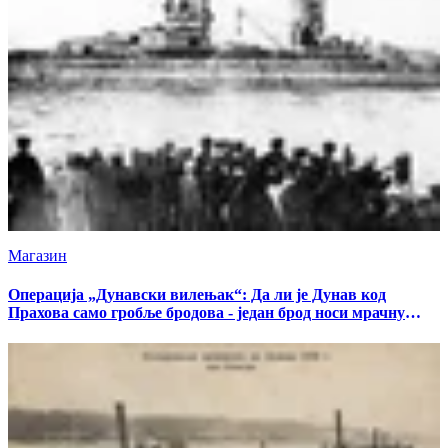
Магазин
Операција „Дунавски вилењак“: Да ли је Дунав код
Прахова само гробље бродова - један брод носи мрачну
тајну