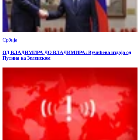
Србија
ОД ВЛАДИМИРА ДО ВЛАДИМИРА: Вучићева издаја од
Путина ка Зеленском