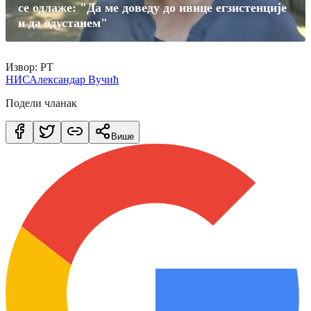
се одлаже: "Да ме доведу до ивице егзистенције
и да одустанем"
Извор: РТ
НИС
Александар Вучић
Подели чланак
Више