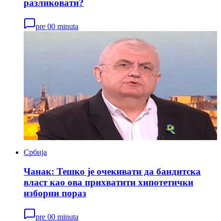
разликовати?
pre 00 minuta
Србија
Чанак: Тешко је очекивати да бандитска
власт као ова прихватити хипотетички
изборни пораз
pre 00 minuta