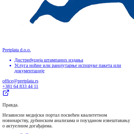
Pretplata d.o.o.
Дистрибуција штампаних издања
Услуга ноћне или ранојутарње испоруке пакета или
документације
office@pretplata.rs
+381 64 833 44 11
Правда
.
Независни медијски портал посвећен квалитетном
новинарству, дубинским анализама и поузданом извештавању
о актуелним догађајима.