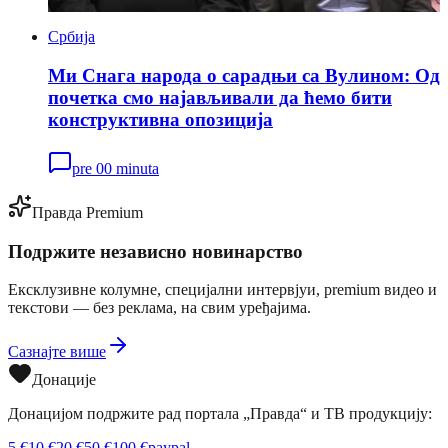
Србија
Ми Снага народа о сарадњи са Вулином: Од
почетка смо најављивали да ћемо бити
конструктивна опозиција
pre 00 minuta
Правда Premium
Подржите независно новинарство
Ексклузивне колумне, специјални интервјуи, premium видео и
текстови — без реклама, на свим уређајима.
Сазнајте више
Донације
Донацијом подржите рад портала „Правда“ и ТВ продукцију:
5
€
10
€
20
€
50
€
100
€
paypal