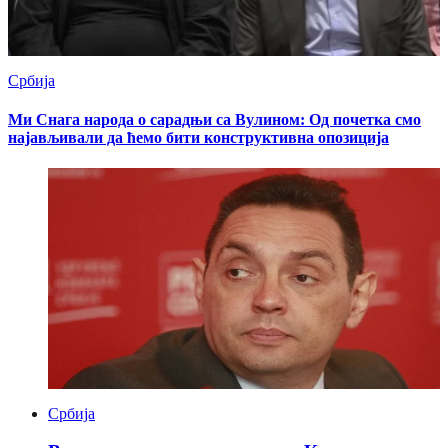
Србија
Ми Снага народа о сарадњи са Вулином: Од почетка смо
најављивали да ћемо бити конструктивна опозиција
Србија