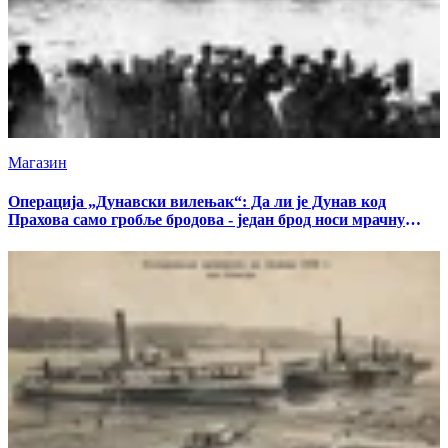
Магазин
Операција „Дунавски вилењак“: Да ли је Дунав код
Прахова само гробље бродова - један брод носи мрачну
тајну