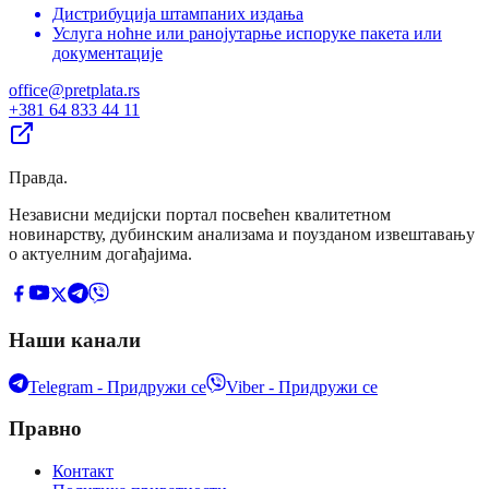
Дистрибуција штампаних издања
Услуга ноћне или ранојутарње испоруке пакета или
документације
office@pretplata.rs
+381 64 833 44 11
Правда
.
Независни медијски портал посвећен квалитетном
новинарству, дубинским анализама и поузданом извештавању
о актуелним догађајима.
Наши канали
Telegram - Придружи се
Viber - Придружи се
Правно
Контакт