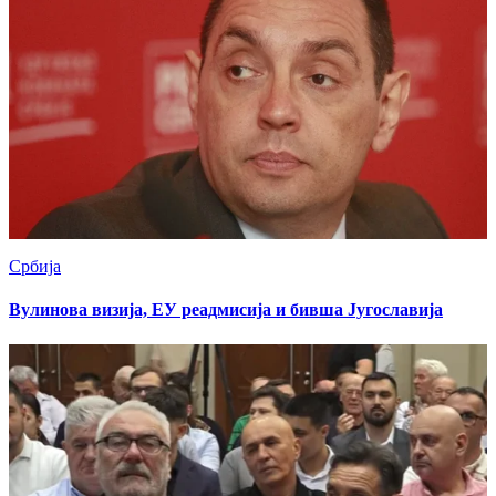
Србија
Вулинова визија, ЕУ реадмисија и бивша Југославија