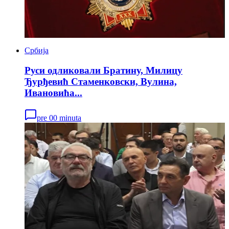
Србија
Руси одликовали Братину, Милицу
Ђурђевић Стаменковски, Вулина,
Ивановића...
pre 00 minuta