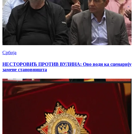
Србија
НЕСТОРОВИЋ ПРОТИВ ВУЛИНА: Ово води ка сценарију
замене становништа