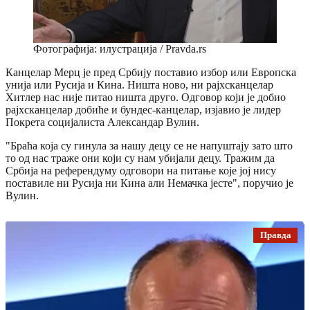
Фотографија: илустрација / Pravda.rs
Канцелар Мерц је пред Србију поставио избор или Европска
унија или Русија и Кина. Ништа ново, ни рајхсканцелар
Хитлер нас није питао ништа друго. Одговор који је добио
рајхсканцелар добиће и бундес-канцелар, изјавио је лидер
Покрета социјалиста Александар Вулин.
"Браћа која су гинула за нашу децу се не напуштају зато што
то од нас траже они који су нам убијали децу. Тражим да
Србија на референдуму одговори на питање које јој нису
поставиле ни Русија ни Кина али Немачка јесте", поручио је
Вулин.
Правда