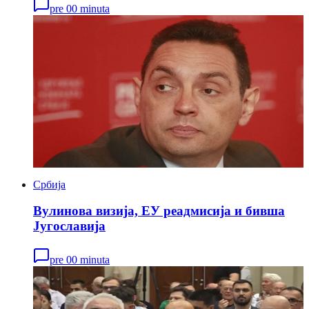
pre 00 minuta
Србија
Вулинова визија, ЕУ реадмисија и бивша
Југославија
pre 00 minuta