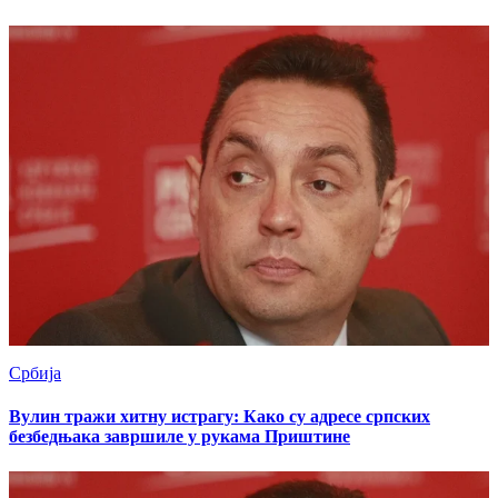
Србија
Вулин тражи хитну истрагу: Како су адресе српских
безбедњака завршиле у рукама Приштине