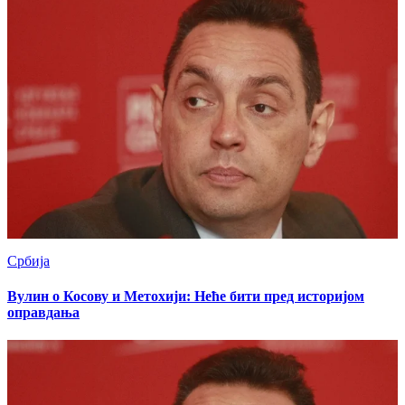
Србија
Вулин о Косову и Метохији: Неће бити пред историјом
оправдања