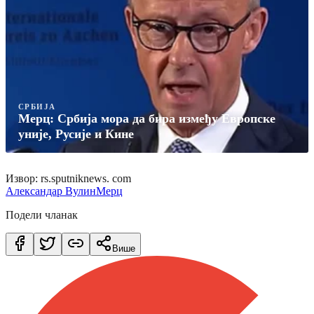
СРБИЈА
Мерц: Србија мора да бира између Европске
уније, Русије и Кине
Извор: rs.sputniknews. com
Александар Вулин
Мерц
Подели чланак
Више