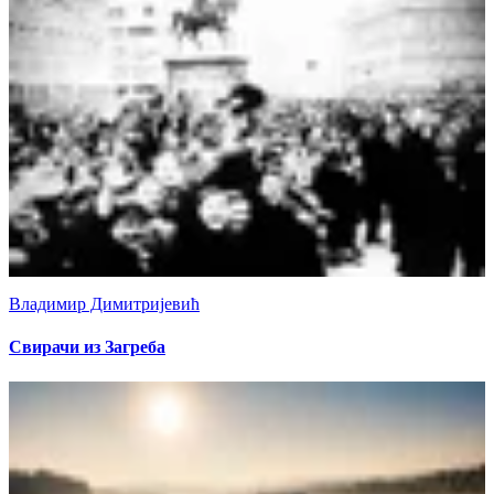
Владимир Димитријевић
Свирачи из Загреба