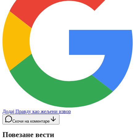
Додај Правду као жељени извор
Скочи на коментаре
Повезане вести