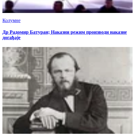
Колумне
Др Радомир Батуран; Наказни режим производи наказне
догађаје