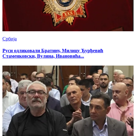
Србија
Руси одликовали Братину, Милицу Ђурђевић
Стаменковски, Вулина, Ивановића...