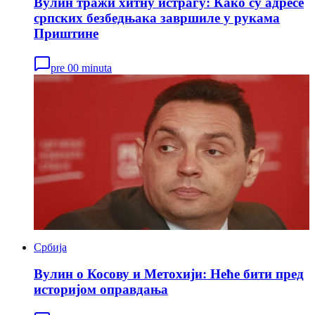
Вулин тражи хитну истрагу: Како су адресе
српских безбедњака завршиле у рукама
Приштине
pre 00 minuta
Србија
Вулин о Косову и Метохији: Неће бити пред
историјом оправдања