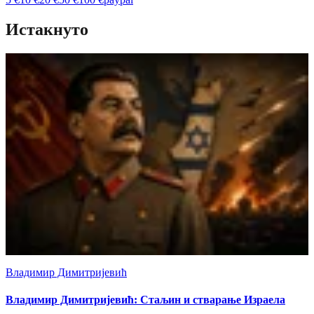
Истакнуто
Владимир Димитријевић
Владимир Димитријевић: Стаљин и стварање Израела