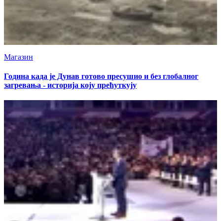
Магазин
Година када је Дунав готово пресушио и без глобалног
загревања - историја коју прећуткују