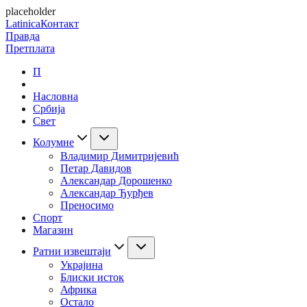
placeholder
Latinica
Контакт
Правда
Претплата
П
Насловна
Србија
Свет
Колумне
Владимир Димитријевић
Петар Давидов
Александар Дорошенко
Александар Ђурђев
Преносимо
Спорт
Магазин
Ратни извештаји
Украјина
Блиски исток
Африка
Остало