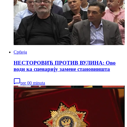
Србија
НЕСТОРОВИЋ ПРОТИВ ВУЛИНА: Ово
води ка сценарију замене становништа
pre 00 minuta