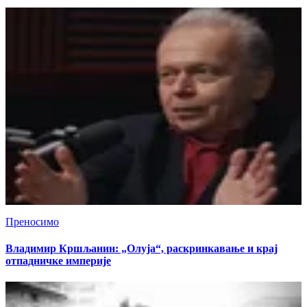
Преносимо
Владимир Кршљанин: „Олуја“, раскринкавање и крај
отпадничке империје