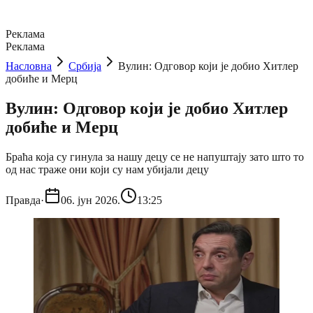
Реклама
Реклама
Насловна
Србија
Вулин: Одговор који је добио Хитлер
добиће и Мерц
Вулин: Одговор који је добио Хитлер
добиће и Мерц
Браћа која су гинула за нашу децу се не напуштају зато што то
од нас траже они који су нам убијали децу
Правда
·
06. јун 2026.
13:25