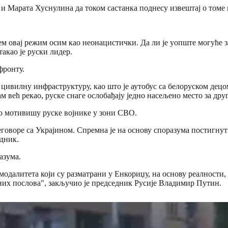
 Марата Хуснулина да током састанка поднесу извештај о томе ка
шем овај режим осим као неонацистички. Да ли је уопште могуће
такао је руски лидер.
фронту.
цивилну инфраструктуру, као што је аутобус са белоруском децо
ам већ рекао, руске снаге ослобађају једно насељено место за дру
но мотивишу руске војнике у зони СВО.
еговоре са Украјином. Спремна је на основу споразума постигнутих
едник.
азума.
одалитета који су разматрани у Енкориџу, на основу реалности, 
них послова", закључио је председник Русије Владимир Путин.