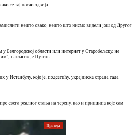
ко се тај посао одвија.
 замислити нешто овако, нешто што нисмо видели још од Другог
м у Белгородској области или интернат у Старобељску, не
гим", нагласио је Путин.
 у Истанбулу, које је, подсетићу, украјинска страна тада
пре свега реалног стања на терену, као и принципа које сам
Правда