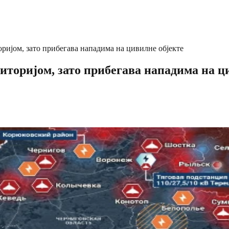
оријом, зато прибегава нападима на цивилне објекте
риторијом, зато прибегава нападима на ц