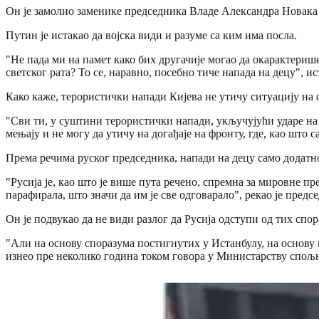
Он је замолио заменике председника Владе Александра Новака и
Путин је истакао да војска види и разуме са ким има посла.
"Не пада ми на памет како бих другачије могао да окарактери
светског рата? То се, наравно, посебно тиче напада на децу", ис
Како каже, терористички напади Кијева не утичу ситуацију на 
"Сви ти, у суштини терористички напади, укључујући ударе на 
мењају и не могу да утичу на догађаје на фронту, где, као што с
Према речима руског председника, напади на децу само додат
"Русија је, као што је више пута речено, спремна за мировне пр
парафирала, што значи да им је све одговарало", рекао је предс
Он је подвукао да не види разлог да Русија одступи од тих спор
"Али на основу споразума постигнутих у Истанбулу, на основу м
изнео пре неколико година током говора у Министарству спољ