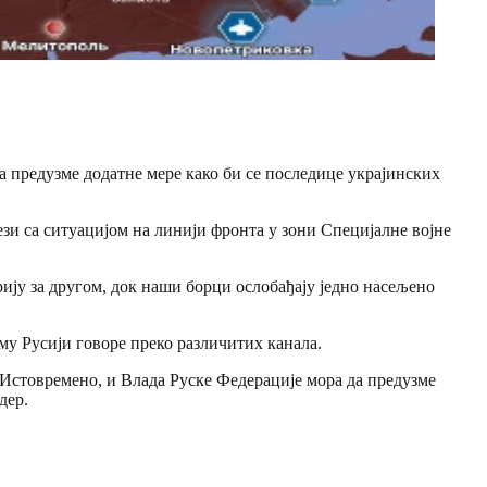
 предузме додатне мере како би се последице украјинских
ези са ситуацијом на линији фронта у зони Специјалне војне
ију за другом, док наши борци ослобађају једно насељено
му Русији говоре преко различитих канала.
Истовремено, и Влада Руске Федерације мора да предузме
дер.