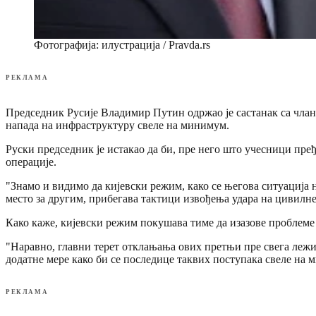
Фотографија: илустрација / Pravda.rs
РЕКЛАМА
Председник Русије Владимир Путин одржао је састанак са члан
напада на инфраструктуру свеле на минимум.
Руски председник је истакао да би, пре него што учесници пређ
операције.
"Знамо и видимо да кијевски режим, како се његова ситуација 
место за другим, прибегава тактици извођења удара на цивилне
Како каже, кијевски режим покушава тиме да изазове проблеме 
"Наравно, главни терет отклањања ових претњи пре свега лежи
додатне мере како би се последице таквих поступака свеле на м
РЕКЛАМА