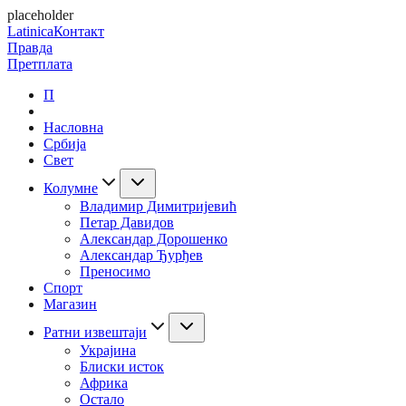
placeholder
Latinica
Контакт
Правда
Претплата
П
Насловна
Србија
Свет
Колумне
Владимир Димитријевић
Петар Давидов
Александар Дорошенко
Александар Ђурђев
Преносимо
Спорт
Магазин
Ратни извештаји
Украјина
Блиски исток
Африка
Остало