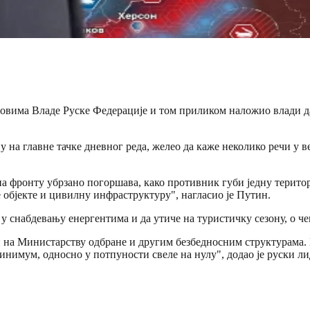
овима Владе Руске Федерације и том приликом наложио влади да
у на главне тачке дневног реда, желео да каже неколико речи у в
на фронту убрзано погоршава, како противник губи једну територ
 објекте и цивилну инфраструктуру", нагласио је Путин.
у снабдевању енергентима и да утиче на туристичку сезону, о че
 на Министарству одбране и другим безбедносним структурама. 
инимум, односно у потпуности свеле на нулу", додао је руски ли