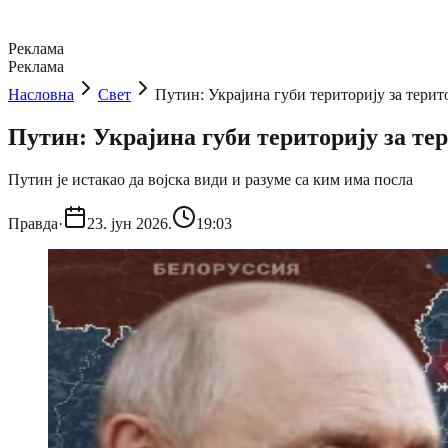
Реклама
Реклама
Насловна
Свет
Путин: Украјина губи територију за терит
Путин: Украјина губи територију за те
Путин је истакао да војска види и разуме са ким има посла
Правда
·
23. јун 2026.
19:03