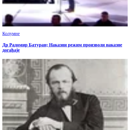
Колумне
Др Радомир Батуран; Наказни режим производи наказне
догађаје