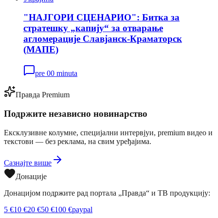
"НАЈГОРИ СЦЕНАРИО": Битка за
стратешку „капију“ за отварање
агломерације Славјанск-Краматорск
(МАПЕ)
pre 00 minuta
Правда Premium
Подржите независно новинарство
Ексклузивне колумне, специјални интервјуи, premium видео и
текстови — без реклама, на свим уређајима.
Сазнајте више
Донације
Донацијом подржите рад портала „Правда“ и ТВ продукцију:
5
€
10
€
20
€
50
€
100
€
paypal