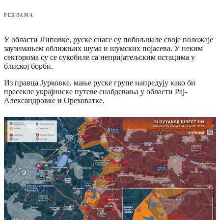
РЕКЛАМА
У области Липовке, руске снаге су побољшале своје положаје
заузимањем оближњих шума и шумских појасева. У неким
секторима су се сукобиле са непријатељским остацима у
блиској борби.
Из правца Јурковке, мање руске групе напредују како би
пресекле украјинске путеве снабдевања у области Рај-
Александровке и Ореховатке.