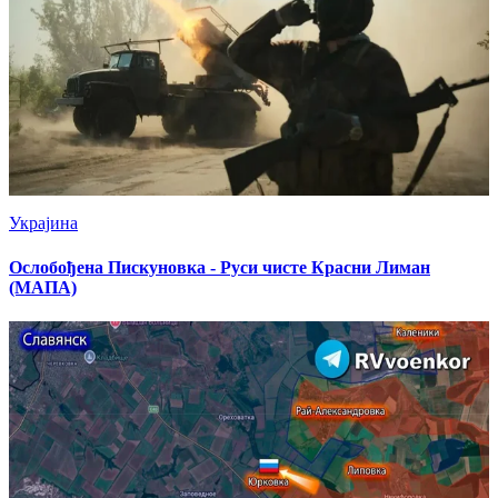
Украјина
Ослобођена Пискуновка - Руси чисте Красни Лиман
(МАПА)