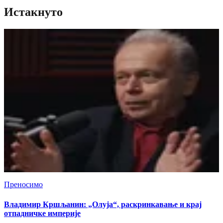
Истакнуто
Преносимо
Владимир Кршљанин: „Олуја“, раскринкавање и крај
отпадничке империје