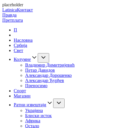
placeholder
Latinica
Контакт
Правда
Претплата
П
Насловна
Србија
Свет
Колумне
Владимир Димитријевић
Петар Давидов
Александар Дорошенко
Александар Ђурђев
Преносимо
Спорт
Магазин
Ратни извештаји
Украјина
Блиски исток
Африка
Остало