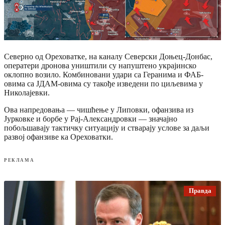
Северно од Ореховатке, на каналу Северски Доњец-Донбас,
оператери дронова уништили су напуштено украјинско
оклопно возило. Комбиновани удари са Геранима и ФАБ-
овима са ЈДАМ-овима су такође изведени по циљевима у
Николајевки.
Ова напредовања — чишћење у Липовки, офанзива из
Јурковке и борбе у Рај-Александровки — значајно
побољшавају тактичку ситуацију и стварају услове за даљи
развој офанзиве ка Ореховатки.
РЕКЛАМА
Правда