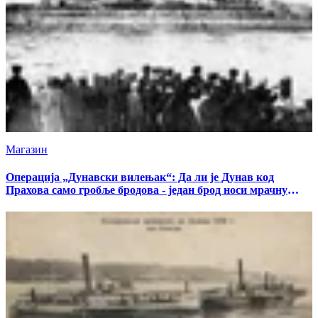
Магазин
Операција „Дунавски вилењак“: Да ли је Дунав код
Прахова само гробље бродова - један брод носи мрачну
тајну