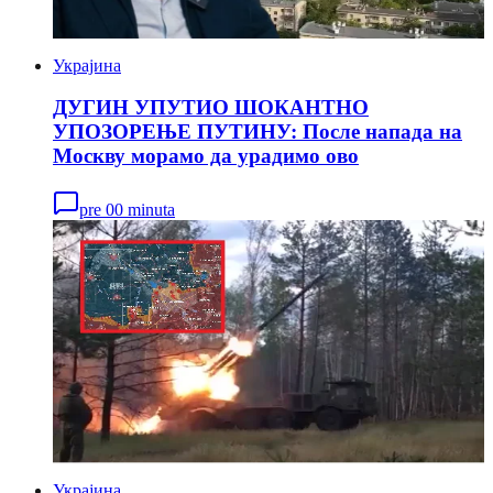
Украјина
ДУГИН УПУТИО ШОКАНТНО
УПОЗОРЕЊЕ ПУТИНУ: После напада на
Москву морамо да урадимо ово
pre 00 minuta
Украјина