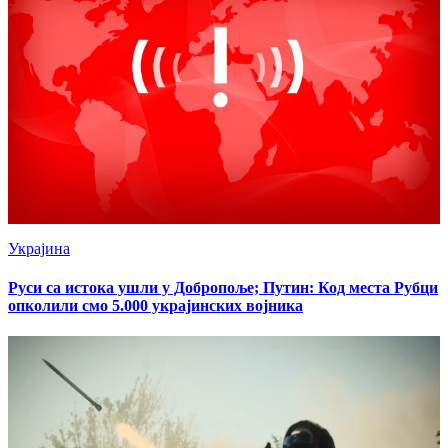
Украјина
Руси са истока ушли у Добропоље; Путин: Код места Рубци
опколили смо 5.000 украјинских војника