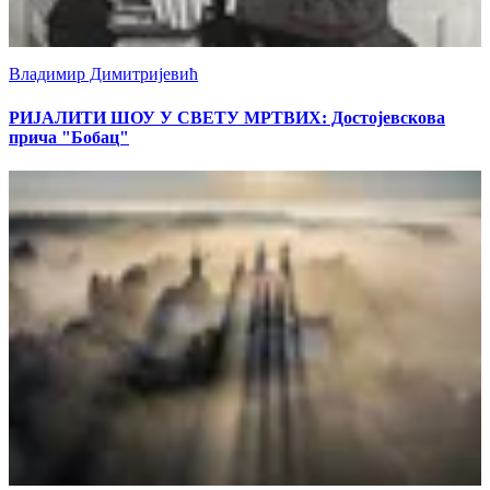
Владимир Димитријевић
РИЈАЛИТИ ШОУ У СВЕТУ МРТВИХ: Достојевскова
прича "Бобац"