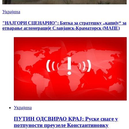
Украјина
"НАЈГОРИ СЦЕНАРИО": Битка за стратешку „капију“ за
отварање агломерације Славјанск-Краматорск (МАПЕ)
Украјина
ПУТИН ОДСВИРАО КРАЈ: Руске снаге у
потпуности преузеле Константиновку