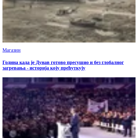
Магазин
Година када је Дунав готово пресушио и без глобалног
загревања - историја коју прећуткују