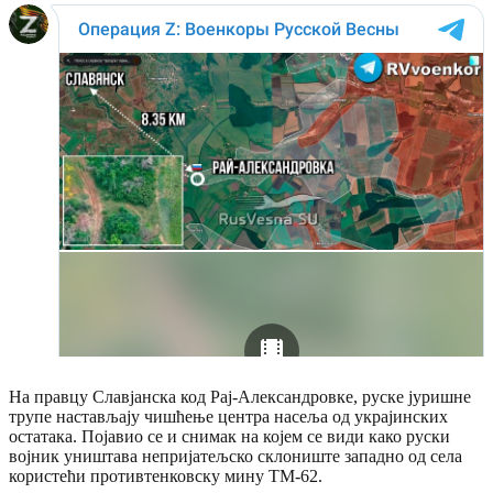
На правцу Славјанска код Рај-Александровке, руске јуришне
трупе настављају чишћење центра насеља од украјинских
остатака. Појавио се и снимак на којем се види како руски
војник уништава непријатељско склониште западно од села
користећи противтенковску мину ТМ-62.