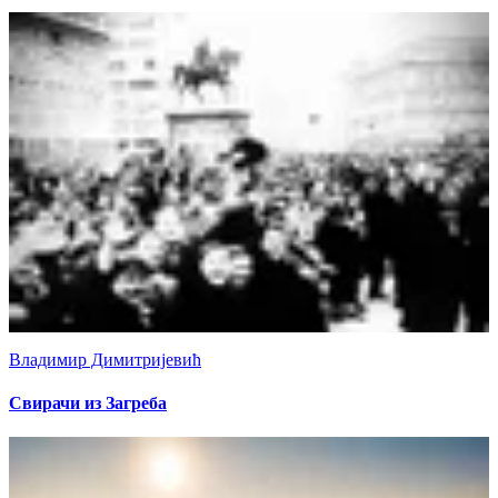
Владимир Димитријевић
Свирачи из Загреба