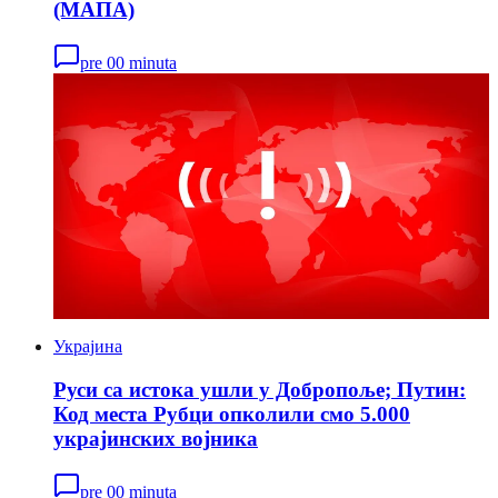
(МАПА)
pre 00 minuta
Украјина
Руси са истока ушли у Добропоље; Путин:
Код места Рубци опколили смо 5.000
украјинских војника
pre 00 minuta