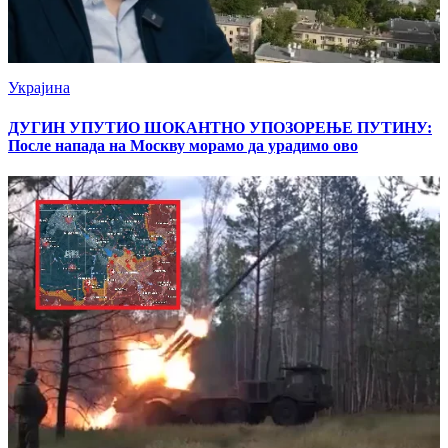
Украјина
ДУГИН УПУТИО ШОКАНТНО УПОЗОРЕЊЕ ПУТИНУ:
После напада на Москву морамо да урадимо ово