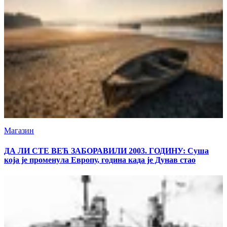
Магазин
ДА ЛИ СТЕ ВЕЋ ЗАБОРАВИЛИ 2003. ГОДИНУ: Суша
која је променула Европу, година када је Дунав стао