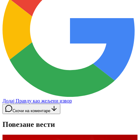
Додај Правду као жељени извор
Скочи на коментаре
Повезане вести