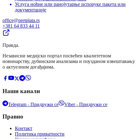
Услуга ноћне или ранојутарње испоруке пакета или
документације
office@pretplata.rs
+381 64 833 44 11
Правда
.
Независни медијски портал посвећен квалитетном
новинарству, дубинским анализама и поузданом извештавању
о актуелним догађајима.
Наши канали
Telegram - Придружи се
Viber - Придружи се
Правно
Контакт
Политика приватности