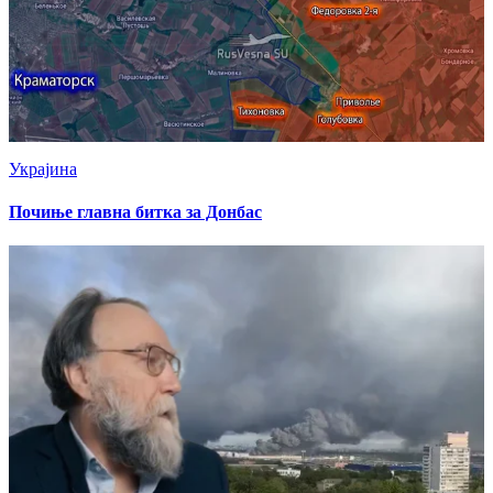
Украјина
Почиње главна битка за Донбас