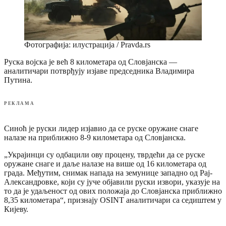
Фотографија: илустрација / Pravda.rs
Руска војска је већ 8 километара од Словјанска —
аналитичари потврђују изјаве председника Владимира
Путина.
РЕКЛАМА
Синоћ је руски лидер изјавио да се руске оружане снаге
налазе на приближно 8-9 километара од Словјанска.
„Украјинци су одбацили ову процену, тврдећи да се руске
оружане снаге и даље налазе на више од 16 километара од
града. Међутим, снимак напада на земунице западно од Рај-
Александровке, који су јуче објавили руски извори, указује на
то да је удаљеност од ових положаја до Словјанска приближно
8,35 километара“, признају OSINT аналитичари са седиштем у
Кијеву.