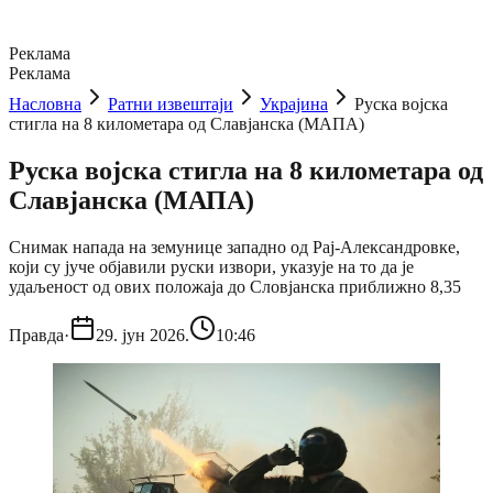
Реклама
Реклама
Насловна
Ратни извештаји
Украјина
Руска војска
стигла на 8 километара од Славјанска (МАПА)
Руска војска стигла на 8 километара од
Славјанска (МАПА)
Снимак напада на земунице западно од Рај-Александровке,
који су јуче објавили руски извори, указује на то да је
удаљеност од ових положаја до Словјанска приближно 8,35
Правда
·
29. јун 2026.
10:46