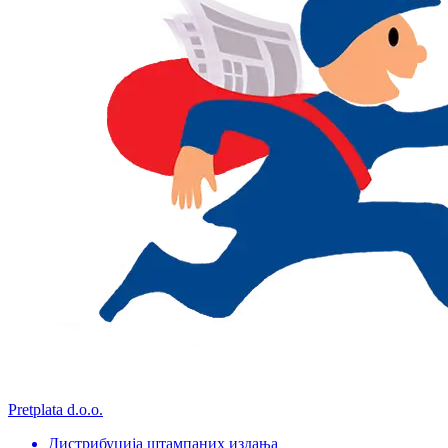
Pretplata d.o.o.
Дистрибуција штампаних издања