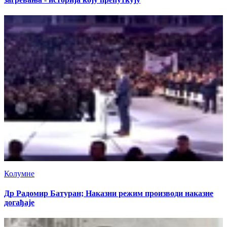
Колумне
Др Радомир Батуран; Наказни режим производи наказне
догађаје