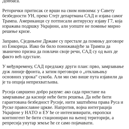
Донбаса.
Реторички притисак се врши на свим нивоима: у Савету
безбедности УН, преко Стејт департмана САД и изјава самог
Трампа. Американци су потписали антируску изјаву Г7, која
изражава подршку Украјини, али уопште не помиње мирно
решење кризе.
Заправо, Сједињене Државе су престале да помињу договоре
из Енкориџа. Иако би било понижавајуће за Трампа да
званично призна да повлачи своје речи, САД су од њих де
факто већ одустале.
У међувремену, САД предлажу други план: прво, замрзавање
дуж линије фронта, а затим преговори о „отклањању
основних узрока“ сукоба. Али ми смо више пута изјавили да
је та опција неприхватљива.
Русија савршено добро разуме: ако сада пристане на
замрзавање да касније неће бити решења. Да неће бити
гарантована безбедност Русије, нити заштићена права Руса и
Руске православне цркве. Напротив, војна интеграција
Украјине у НАТО и ЕУ ће се интензивирати, европски
контингент ће бити стациониран на њеној територији, а
репресија унутар земље ће се само појачавати.