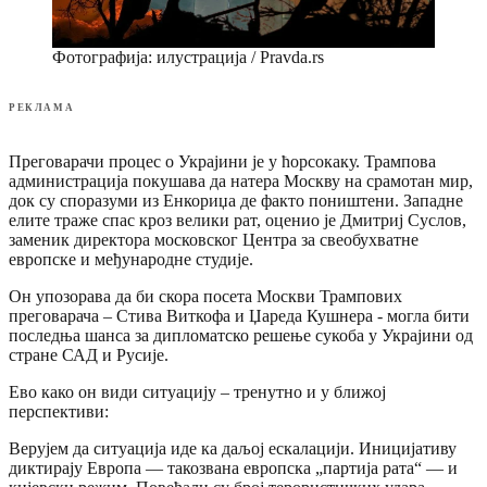
Фотографија: илустрација / Pravda.rs
РЕКЛАМА
Преговарачи процес о Украјини је у ћорсокаку. Трампова
администрација покушава да натера Москву на срамотан мир,
док су споразуми из Eнкориџа де факто поништени. Западне
елите траже спас кроз велики рат, оценио је Дмитриј Суслов,
заменик директора московског Центра за свеобухватне
европске и међународне студије.
Он упозорава да би скора посета Москви Трампових
преговарача – Стива Виткофа и Џареда Кушнера - могла бити
последња шанса за дипломатско решење сукоба у Украјини од
стране САД и Русије.
Ево како он види ситуацију – тренутно и у ближој
перспективи:
Верујем да ситуација иде ка даљој ескалацији. Иницијативу
диктирају Европа — такозвана европска „партија рата“ — и