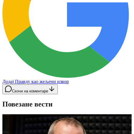
Додај Правду као жељени извор
Скочи на коментаре
Повезане вести