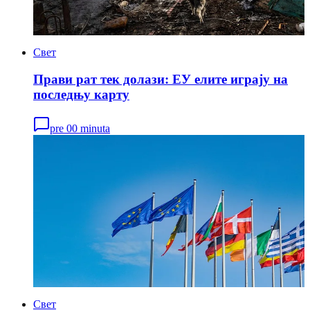
Свет
Прави рат тек долази: ЕУ елите играју на
последњу карту
pre 00 minuta
Свет