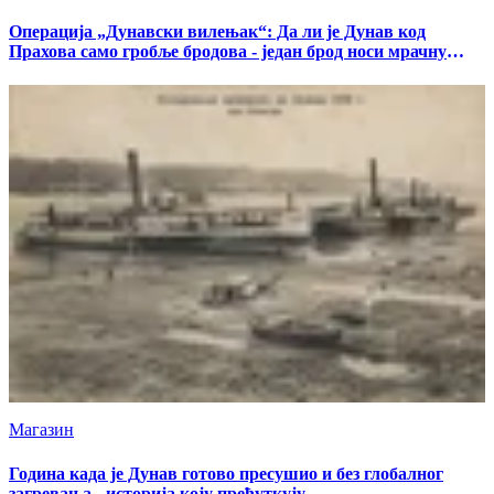
Операција „Дунавски вилењак“: Да ли је Дунав код
Прахова само гробље бродова - један брод носи мрачну
тајну
Магазин
Година када је Дунав готово пресушио и без глобалног
загревања - историја коју прећуткују