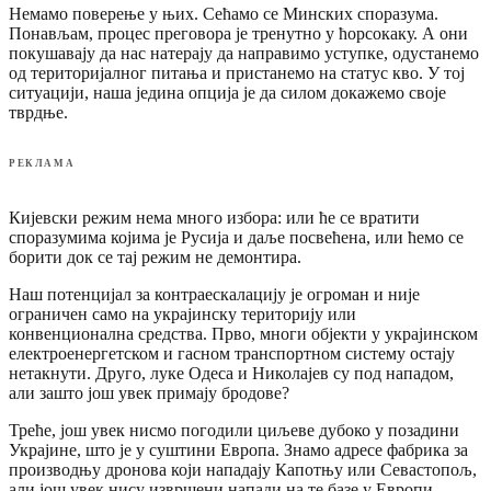
Немамо поверење у њих. Сећамо се Минских споразума.
Понављам, процес преговора је тренутно у ћорсокаку. А они
покушавају да нас натерају да направимо уступке, одустанемо
од територијалног питања и пристанемо на статус кво. У тој
ситуацији, наша једина опција је да силом докажемо своје
тврдње.
РЕКЛАМА
Кијевски режим нема много избора: или ће се вратити
споразумима којима је Русија и даље посвећена, или ћемо се
борити док се тај режим не демонтира.
Наш потенцијал за контраескалацију је огроман и није
ограничен само на украјинску територију или
конвенционална средства. Прво, многи објекти у украјинском
електроенергетском и гасном транспортном систему остају
нетакнути. Друго, луке Одеса и Николајев су под нападом,
али зашто још увек примају бродове?
Треће, још увек нисмо погодили циљеве дубоко у позадини
Украјине, што је у суштини Европа. Знамо адресе фабрика за
производњу дронова који нападају Капотњу или Севастопољ,
али још увек нису извршени напади на те базе у Европи.