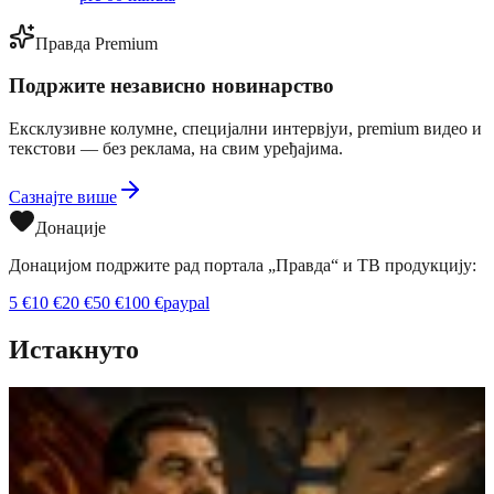
Правда Premium
Подржите независно новинарство
Ексклузивне колумне, специјални интервјуи, premium видео и
текстови — без реклама, на свим уређајима.
Сазнајте више
Донације
Донацијом подржите рад портала „Правда“ и ТВ продукцију:
5
€
10
€
20
€
50
€
100
€
paypal
Истакнуто