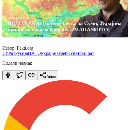
УКРАЈИНА
ПОДОЉАКА: Почиње битка за Суми, Украјина
припрема град за одбрану...(МАПА/ФОТО)
Извор: Fakti.org
ЕУ
Рат
Русија
НАТО
Украјина
трећи светски рат
Подели чланак
Више