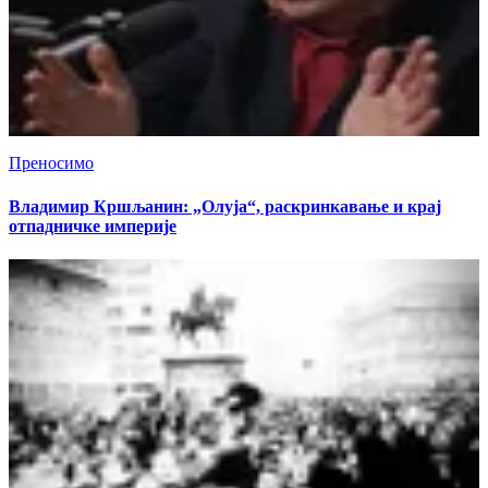
Преносимо
Владимир Кршљанин: „Олуја“, раскринкавање и крај
отпадничке империје