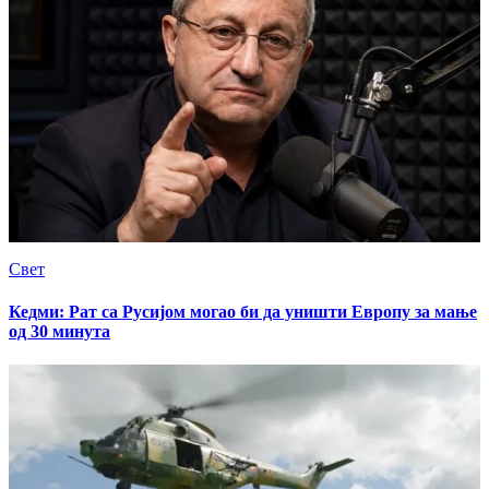
Свет
Кедми: Рат са Русијом могао би да уништи Европу за мање
од 30 минута