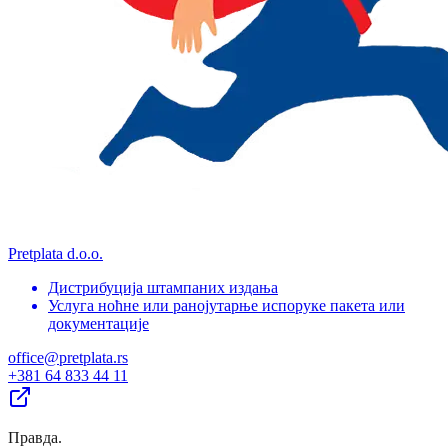
Pretplata d.o.o.
Дистрибуција штампаних издања
Услуга ноћне или ранојутарње испоруке пакета или
документације
office@pretplata.rs
+381 64 833 44 11
Правда
.