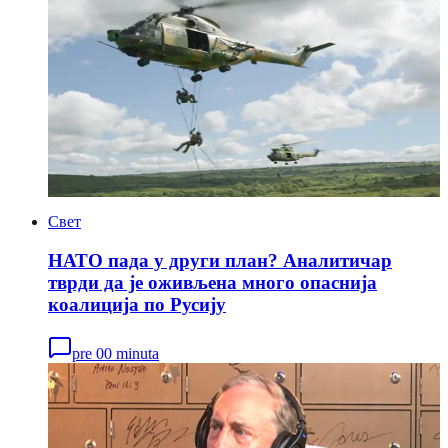
Свет
НАТО пада у други план? Аналитичар
тврди да је оживљена много опаснија
коалиција по Русију
pre 00 minuta