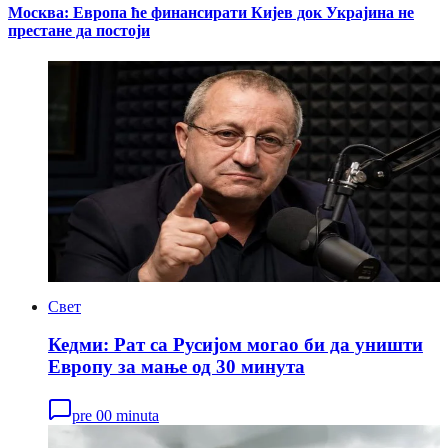
Москва: Европа ће финансирати Кијев док Украјина не
престане да постоји
Свет
Кедми: Рат са Русијом могао би да уништи
Европу за мање од 30 минута
pre 00 minuta