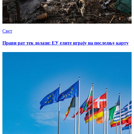
Свет
Прави рат тек долази: ЕУ елите играју на последњу карту