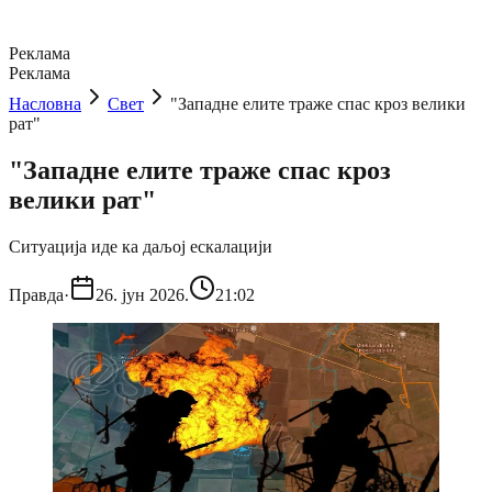
Реклама
Реклама
Насловна
Свет
"Западне елите траже спас кроз велики
рат"
"Западне елите траже спас кроз
велики рат"
Ситуација иде ка даљој ескалацији
Правда
·
26. јун 2026.
21:02