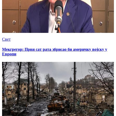
Свет
Мекгрегор: Први сат рата збрисао би америчку војску у
Европи