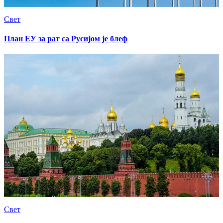
Свет
План ЕУ за рат са Русијом је блеф
Свет