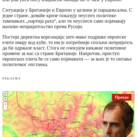
Ситуација у Британији и Европи у целини је парадоксална. С
једне стране, домаће кризе показују неуспех политике
тамошњих „партија рата“, али ти неуспеси само појачавају
њихово непријатељство према Русији.
Постоји директна корелација: што мање подршке европске
елите имају код куће, то им је потребнији спољни непријатељ
да би одржале власт. Стога не очекујем никакве позитивне
промене за нас са стране Британије. Напротив, приступ
европских елита ће се само појачавати — за њих је то питање
политичког опстанка.
РЕКЛАМА
Правда