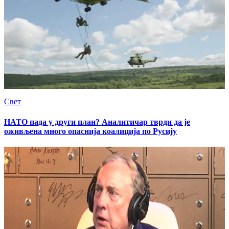
Свет
НАТО пада у други план? Аналитичар тврди да је
оживљена много опаснија коалиција по Русију