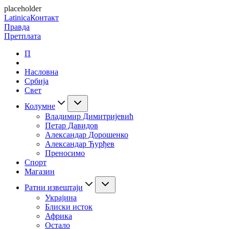
placeholder
Latinica
Контакт
Правда
Претплата
П
Насловна
Србија
Свет
Колумне
Владимир Димитријевић
Петар Давидов
Александар Дорошенко
Александар Ђурђев
Преносимо
Спорт
Магазин
Ратни извештаји
Украјина
Блиски исток
Африка
Остало