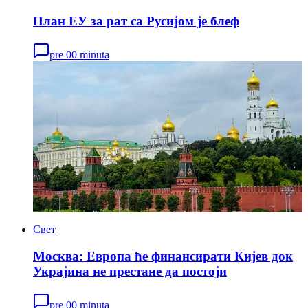
План ЕУ за рат са Русијом је блеф
pre 00 minuta
Свет
Москва: Европа ће финансирати Кијев док
Украјина не престане да постоји
pre 00 minuta