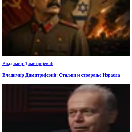
Владимир Димитријевић
Владимир Димитријевић: Стаљин и стварање Израела