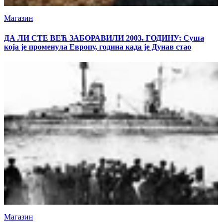
Магазин
ДА ЛИ СТЕ ВЕЋ ЗАБОРАВИЛИ 2003. ГОДИНУ: Суша
која је променула Европу, година када је Дунав стао
Магазин