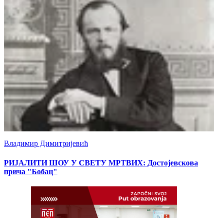
Владимир Димитријевић
РИЈАЛИТИ ШОУ У СВЕТУ МРТВИХ: Достојевскова
прича "Бобац"