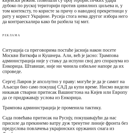
кијевски режим. Повећали су број терористичких удара
дубоко по руској територији против цивилних циљева и, у
том контексту, то користе за причу о наводној прекретници у
рату у корист Украјине. Русија стога нема другог избора него
да контраескалира како би разбила тај мит.
РЕКЛАМА
Ситуација са преговорима постаће јаснија након посете
Москви Виткофа и Кушнера. Али, већ је јасно: Трампова
администрација није у стању да испуни свој део споразума из
Енкориџа. Штавише, није ни чинила озбиљне напоре да их
спроведе.
Сергеј Лавров је апсолутно у праву: могуће је да је самит на
Аљасци био само покушај САД да купи време. Нисмо видели
никакав стварни притисак Вашингтона на Кијев или Европу
да се придржавају услова из Енкориџа.
Трампова администрација је променила тактику.
Сада повећава притисак на Русију, покушавајући да нас
присиле да прекинемо ватру дуж тренутне линије фронта без
предуслова повлачења украјинских оружаних снага из