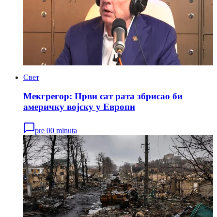
Свет
Мекгрегор: Први сат рата збрисао би
америчку војску у Европи
pre 00 minuta