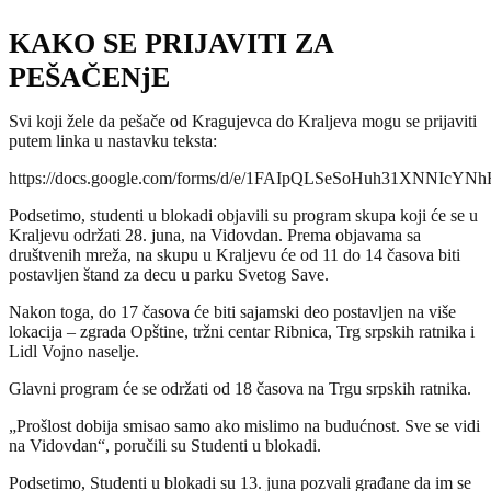
KAKO SE PRIJAVITI ZA
PEŠAČENjE
Svi koji žele da pešače od Kragujevca do Kraljeva mogu se prijaviti
putem linka u nastavku teksta:
https://docs.google.com/forms/d/e/1FAIpQLSeSoHuh31XNNIcY
Podsetimo, studenti u blokadi objavili su program skupa koji će se u
Kraljevu održati 28. juna, na Vidovdan. Prema objavama sa
društvenih mreža, na skupu u Kraljevu će od 11 do 14 časova biti
postavljen štand za decu u parku Svetog Save.
Nakon toga, do 17 časova će biti sajamski deo postavljen na više
lokacija – zgrada Opštine, tržni centar Ribnica, Trg srpskih ratnika i
Lidl Vojno naselje.
Glavni program će se održati od 18 časova na Trgu srpskih ratnika.
„Prošlost dobija smisao samo ako mislimo na budućnost. Sve se vidi
na Vidovdan“, poručili su Studenti u blokadi.
Podsetimo, Studenti u blokadi su 13. juna pozvali građane da im se