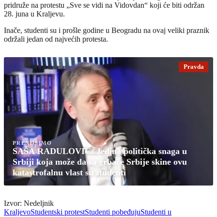
pridruže na protestu „Sve se vidi na Vidovdan“ koji će biti održan
28. juna u Kraljevu.
Inače, studenti su i prošle godine u Beogradu na ovaj veliki praznik
održali jedan od najvećih protesta.
Pravda
PRENOSIMO
SAŠA RADULOVIĆ: Jedina politička snaga u
Srbiji koja može da sa grbače Srbije skine ovu
katastrofalnu vlast su studenti
Izvor: Nedeljnik
Kraljevo
Studentski protest
Studenti pobeđuju
Studenti u