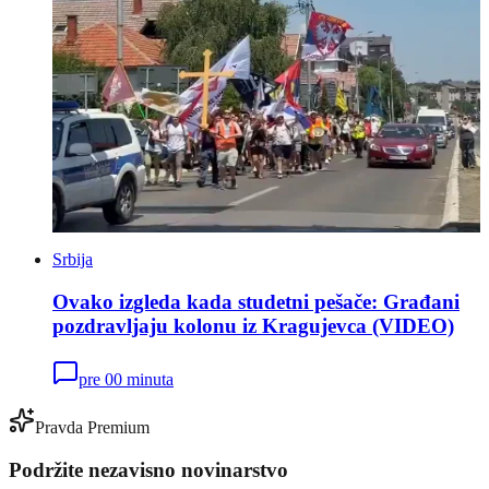
Srbija
Ovako izgleda kada studetni pešače: Građani
pozdravljaju kolonu iz Kragujevca (VIDEO)
pre 00 minuta
Pravda Premium
Podržite nezavisno novinarstvo