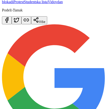
blokadi
Protest
Studentska lista
Vidovdan
Podeli članak
Više