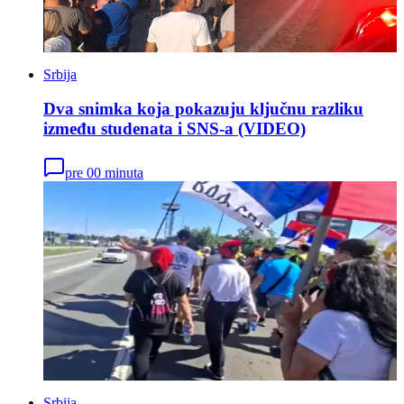
Srbija
Dva snimka koja pokazuju ključnu razliku
između studenata i SNS-a (VIDEO)
pre 00 minuta
Srbija