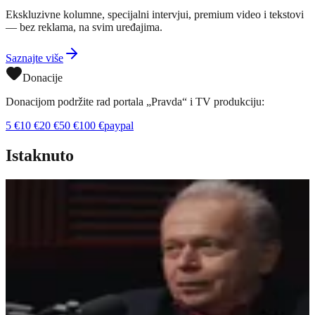
Ekskluzivne kolumne, specijalni intervjui, premium video i tekstovi
— bez reklama, na svim uređajima.
Saznajte više
Donacije
Donacijom podržite rad portala „Pravda“ i TV produkciju:
5
€
10
€
20
€
50
€
100
€
paypal
Istaknuto