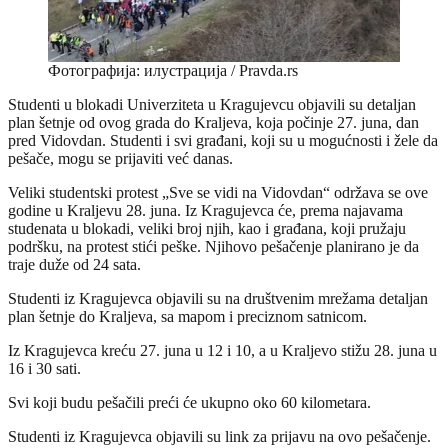
Фотографија: илустрација / Pravda.rs
Studenti u blokadi Univerziteta u Kragujevcu objavili su detaljan
plan šetnje od ovog grada do Kraljeva, koja počinje 27. juna, dan
pred Vidovdan. Studenti i svi građani, koji su u mogućnosti i žele da
pešače, mogu se prijaviti već danas.
Veliki studentski protest „Sve se vidi na Vidovdan“ održava se ove
godine u Kraljevu 28. juna. Iz Kragujevca će, prema najavama
studenata u blokadi, veliki broj njih, kao i građana, koji pružaju
podršku, na protest stići peške. Njihovo pešačenje planirano je da
traje duže od 24 sata.
Studenti iz Kragujevca objavili su na društvenim mrežama detaljan
plan šetnje do Kraljeva, sa mapom i preciznom satnicom.
Iz Kragujevca kreću 27. juna u 12 i 10, a u Kraljevo stižu 28. juna u
16 i 30 sati.
Svi koji budu pešačili preći će ukupno oko 60 kilometara.
Studenti iz Kragujevca objavili su link za prijavu na ovo pešačenje.