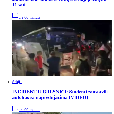
11 sati
pre 00 minuta
Srbija
INCIDENT U BRESNICI: Studenti zaustavili
autobus sa naprednjacima (VIDEO)
pre 00 minuta