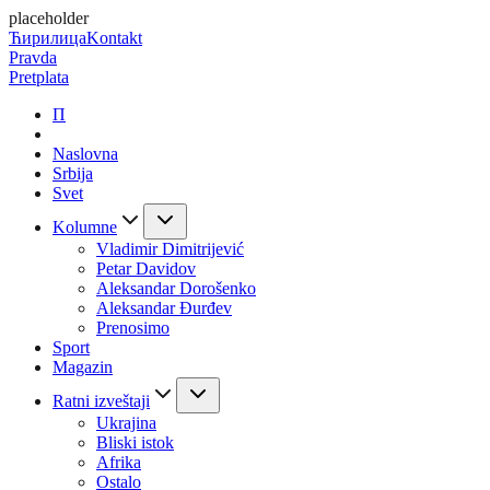
placeholder
Ћирилица
Kontakt
Pravda
Pretplata
П
Naslovna
Srbija
Svet
Kolumne
Vladimir Dimitrijević
Petar Davidov
Aleksandar Dorošenko
Aleksandar Đurđev
Prenosimo
Sport
Magazin
Ratni izveštaji
Ukrajina
Bliski istok
Afrika
Ostalo