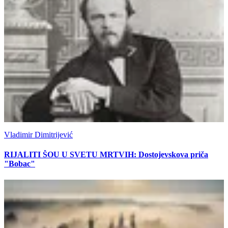
Vladimir Dimitrijević
RIJALITI ŠOU U SVETU MRTVIH: Dostojevskova priča
"Bobac"