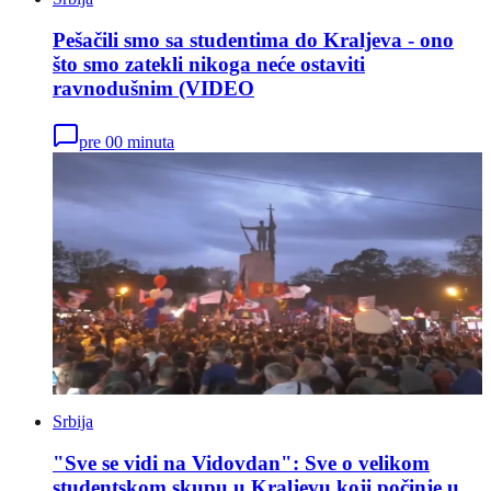
Pešačili smo sa studentima do Kraljeva - ono
što smo zatekli nikoga neće ostaviti
ravnodušnim (VIDEO
pre 00 minuta
Srbija
"Sve se vidi na Vidovdan": Sve o velikom
studentskom skupu u Kraljevu koji počinje u