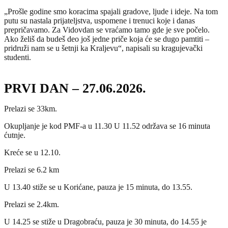
„Prošle godine smo koracima spajali gradove, ljude i ideje. Na tom
putu su nastala prijateljstva, uspomene i trenuci koje i danas
prepričavamo. Za Vidovdan se vraćamo tamo gde je sve počelo.
Ako želiš da budeš deo još jedne priče koja će se dugo pamtiti –
pridruži nam se u šetnji ka Kraljevu“, napisali su kragujevački
studenti.
PRVI DAN – 27.06.2026.
Prelazi se 33km.
Okupljanje je kod PMF-a u 11.30 U 11.52 održava se 16 minuta
ćutnje.
Kreće se u 12.10.
Prelazi se 6.2 km
U 13.40 stiže se u Korićane, pauza je 15 minuta, do 13.55.
Prelazi se 2.4km.
U 14.25 se stiže u Dragobraću, pauza je 30 minuta, do 14.55 je