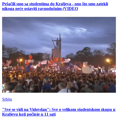
Pešačili smo sa studentima do Kraljeva - ono što smo zatekli
nikoga neće ostaviti ravnodušnim (VIDEO
Srbija
"Sve se vidi na Vidovdan": Sve o velikom studentskom skupu u
Kraljevu koji počinje u 11 sati