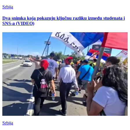
Srbija
Dva snimka koja pokazuju ključnu razliku između studenata i
SNS-a (VIDEO)
Srbija