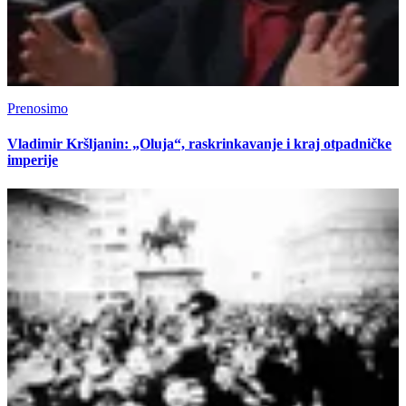
Prenosimo
Vladimir Kršljanin: „Oluja“, raskrinkavanje i kraj otpadničke
imperije