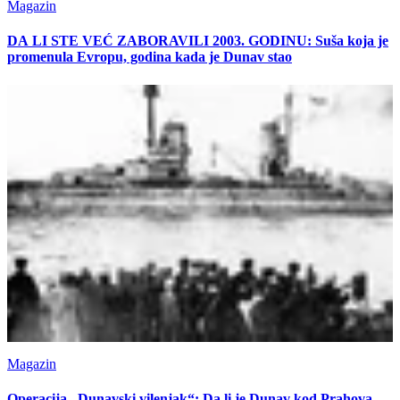
Magazin
DA LI STE VEĆ ZABORAVILI 2003. GODINU: Suša koja je
promenula Evropu, godina kada je Dunav stao
Magazin
Operacija „Dunavski vilenjak“: Da li je Dunav kod Prahova