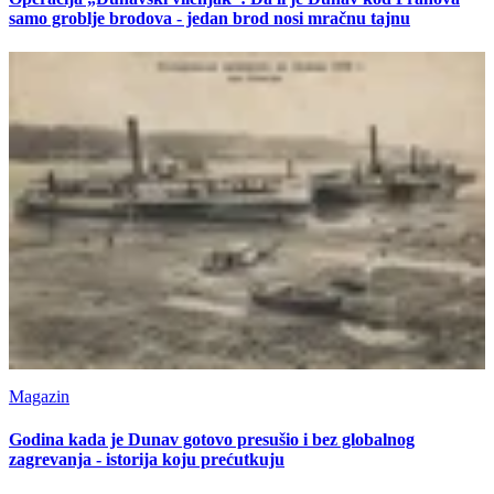
samo groblje brodova - jedan brod nosi mračnu tajnu
Magazin
Godina kada je Dunav gotovo presušio i bez globalnog
zagrevanja - istorija koju prećutkuju