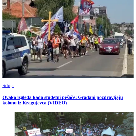
Srbija
Ovako izgleda kada studetni pešače: Građani pozdravljaju
kolonu iz Kragujevca (VIDEO)