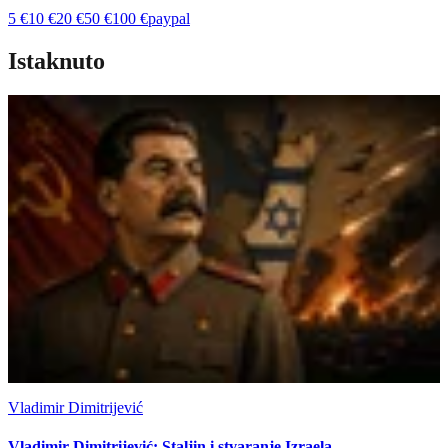
5
€
10
€
20
€
50
€
100
€
paypal
Istaknuto
Vladimir Dimitrijević
Vladimir Dimitrijević: Staljin i stvaranje Izraela