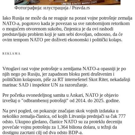
Фотографија: илустрација / Pravda.rs
Iako Rusija ne može da ne reaguje na porast vojne potrošnje zemalja
NATO-a, pogotovo kada je povezan sa sve ratobornijom retorikom
o mogućem otvorenom sukobu, činjenica je da ovi rashodi
predstavljaju problem koji je sam sebi dovoljan, odnosno, da će
ovim tempom NATO pre doživeti ekonomski i politički kolaps.
REKLAMA
Vrtoglavi rast vojne potrošnje u zemljama NATO-a opasniji je po
njih nego po Rusiju, jer zapadnom bloku preti društvenim i
političkim kolapsom, piše za RT internešenel Skot Riter, nekadašnji
marinac SAD i inspektor UN za razoružanje.
Pre početka ovonedeljnog samita u Ankari, NATO je objavio
izveštaj o "odbrambenoj potrošnji" od 2014. do 2025. godine.
Na prvi pogled, on pokazuje značajan skok vojnih izdataka u
nekoliko zemalja-članica, od kojih Litvanija prednjači sa čak 777
odsto. Ukupno gledano, članice NATO su za proteklu deceniju
povećale vojnu potrošnju za 1,364 biliona dolara, u težnji da
dostignu zacrtani cilj od dva odsto BDP-a.