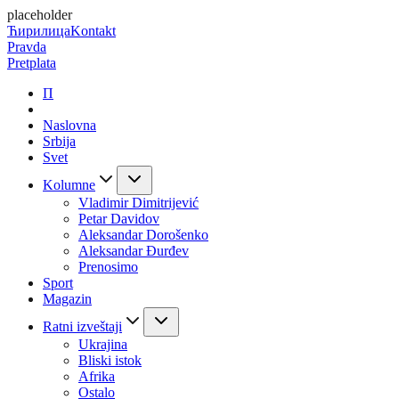
placeholder
Ћирилица
Kontakt
Pravda
Pretplata
П
Naslovna
Srbija
Svet
Kolumne
Vladimir Dimitrijević
Petar Davidov
Aleksandar Dorošenko
Aleksandar Đurđev
Prenosimo
Sport
Magazin
Ratni izveštaji
Ukrajina
Bliski istok
Afrika
Ostalo