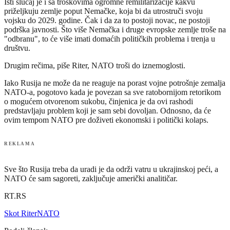
Isti slučaj je i sa troškovima ogromne remilitarizacije kakvu
priželjkuju zemlje poput Nemačke, koja bi da utrostruči svoju
vojsku do 2029. godine. Čak i da za to postoji novac, ne postoji
podrška javnosti. Što više Nemačka i druge evropske zemlje troše na
"odbranu", to će više imati domaćih političkih problema i trenja u
društvu.
Drugim rečima, piše Riter, NATO troši do iznemoglosti.
Iako Rusija ne može da ne reaguje na porast vojne potrošnje zemalja
NATO-a, pogotovo kada je povezan sa sve ratobornijom retorikom
o mogućem otvorenom sukobu, činjenica je da ovi rashodi
predstavljaju problem koji je sam sebi dovoljan. Odnosno, da će
ovim tempom NATO pre doživeti ekonomski i politički kolaps.
REKLAMA
Sve što Rusija treba da uradi je da održi vatru u ukrajinskoj peći, a
NATO će sam sagoreti, zaključuje američki analitičar.
RT.RS
Skot Riter
NATO