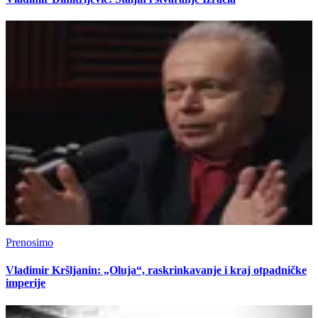
Prenosimo
Vladimir Kršljanin: „Oluja“, raskrinkavanje i kraj otpadničke
imperije