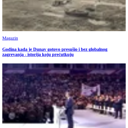
Magazin
Godina kada je Dunav gotovo presušio i bez globalnog
zagrevanja - istorija koju prećutkuju