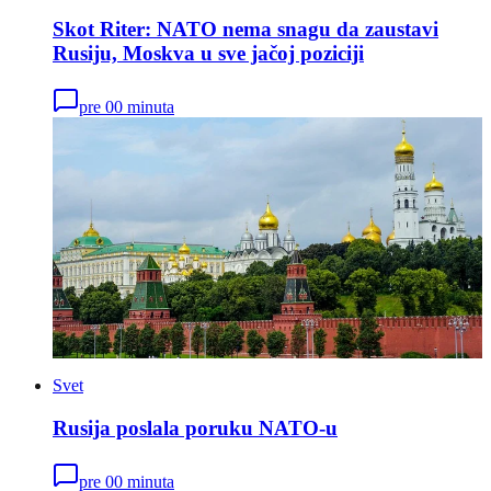
Skot Riter: NATO nema snagu da zaustavi
Rusiju, Moskva u sve jačoj poziciji
pre 00 minuta
Svet
Rusija poslala poruku NATO-u
pre 00 minuta