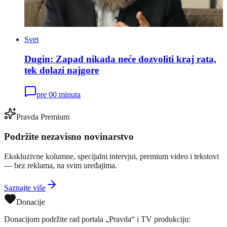
Svet
Dugin: Zapad nikada neće dozvoliti kraj rata,
tek dolazi najgore
pre 00 minuta
Pravda Premium
Podržite nezavisno novinarstvo
Ekskluzivne kolumne, specijalni intervjui, premium video i tekstovi
— bez reklama, na svim uređajima.
Saznajte više
Donacije
Donacijom podržite rad portala „Pravda“ i TV produkciju: