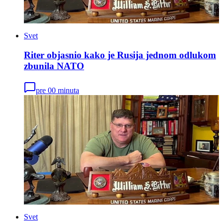
Svet
Riter objasnio kako je Rusija jednom odlukom
zbunila NATO
pre 00 minuta
Svet