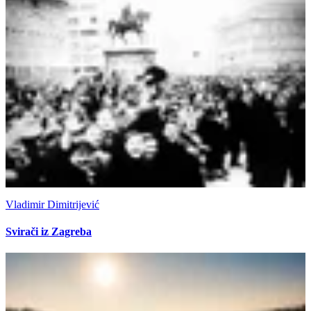
Vladimir Dimitrijević
Svirači iz Zagreba