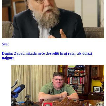
Svet
Dugin: Zapad nikada neće dozvoliti kraj rata, tek dolazi
najgore