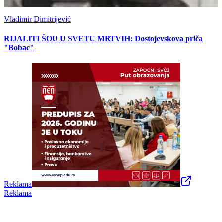
Vladimir Dimitrijević
RIJALITI ŠOU U SVETU MRTVIH: Dostojevskova priča
"Bobac"
Reklama
Reklama