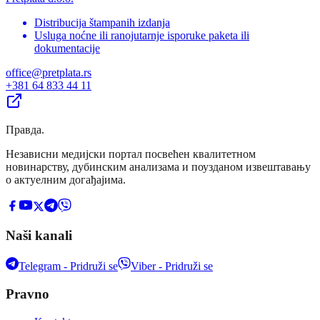
Distribucija štampanih izdanja
Usluga noćne ili ranojutarnje isporuke paketa ili
dokumentacije
office@pretplata.rs
+381 64 833 44 11
Правда
.
Независни медијски портал посвећен квалитетном
новинарству, дубинским анализама и поузданом извештавању
о актуелним догађајима.
Naši kanali
Telegram - Pridruži se
Viber - Pridruži se
Pravno