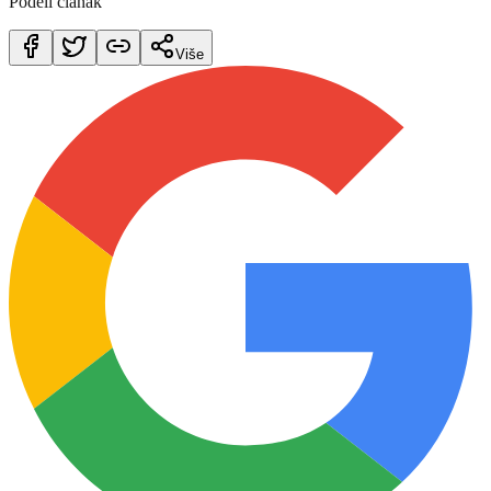
Podeli članak
Više