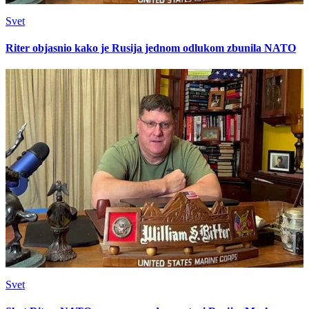
Svet
Riter objasnio kako je Rusija jednom odlukom zbunila NATO
Svet