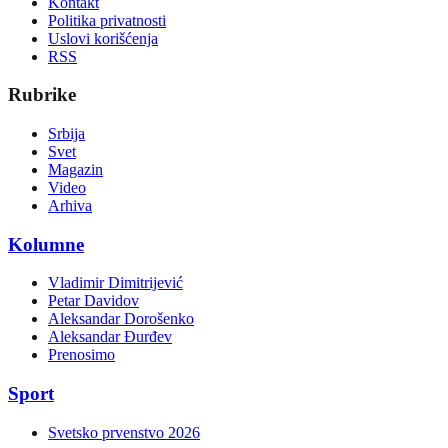
Kontakt
Politika privatnosti
Uslovi korišćenja
RSS
Rubrike
Srbija
Svet
Magazin
Video
Arhiva
Kolumne
Vladimir Dimitrijević
Petar Davidov
Aleksandar Dorošenko
Aleksandar Đurđev
Prenosimo
Sport
Svetsko prvenstvo 2026