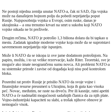
Ne postoji nijedna zemlja unutar NATO-a, čak ni SAD, čija vojska
može na današnjem bojnom polju da pobedi neprijatelja poput
Rusije. Najsposobnija vojska u Evropi, osim ruske, danas je
ukrajinska – a ona trenutno krvari na smrt u sukobu koji NATO
vojske nikada ne bi preživele.
Drugim rečima, NATO je potrošio 1,3 biliona dolara da bi tapkao u
mestu. Zadatak igradnje moderne vojske koja može da se suprotstavi
savremenom neprijatelju nije ispunjen.
Može li NATO da se iskopa iz ove jame dodatnom potrošnjom. Na
papiru, možda, i to uz velike rezervacije, kaže Riter. Teoretski, sve je
moguće ako imate neograničenu sumu novca. Ali problemi NATO-a
su sistemske prirode i zavise od događaja koji nisu pod kontrolom
bloka.
Posredni rat protiv Rusije je prisilio NATO da svoje vojne i
finansijske resurse preusmeri u Ukrajinu, koja ih guta kao visoka
peć. Novac, međutim, ne raste na drveću. Pre ili kasnije, ratni apetiti
NATO-a će nadmašiti mogućnosti sadašnjih članica da za njih plate.
Vojno-industrijski kapaciteti su slabi, a trošak njihove obnove je
nemoguće visok.