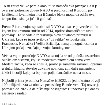
To su zaista velike pare. Samo, tu se nameću dva pitanja: Da li je
ovaj rast potrošnje doveo NATO u prednost nad Rusijom, po
kvalitetu ili kvantitetu? I da li članice bloka mogu da održe ovaj
tempo finansiranja još 10 godina?
Prema Riteru, vojne sposobnosti NATO-a nisu se povećale u bilo
kojem konkretnom smislu od 2014, uprkos dramatičnom rastu
potrošnje. To se videlo iz diskusija o eventualnom primirju u
Ukrajini, kada se ispostavilo da "tri velike" evropske sile,
Francuska, Nemačka i Velika Britanija, nemaju mogućnosti da u
Ukrajinu pošalju značajnije vojne kontingente.
Većina vojne potrošnje NATO-a sastojala se od podrške ostarelom i
okoštalom sistemu, koji sa modernim ratovanjem nema veze.
Modernizacija, kada se i desila, prosto je zamenila zastarelu opremu
u službi hladnoratovske doktrine novijom, ali i dalje namenjenoj
taktici i teoriji kojoj na bojnom polju današnjice nema mesta.
Najbolji primer je odluka Nemačke iz 2022. da jednokratno odvoji
100 milijardi evra za obnovu posustalog Bundesvera. Taj novac je
potrošen do 2025, a da ništa nije postignuto: Bundesver je i danas
zastareo i zarđao.
REKLAMA