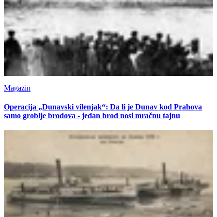
Magazin
Operacija „Dunavski vilenjak“: Da li je Dunav kod Prahova
samo groblje brodova - jedan brod nosi mračnu tajnu