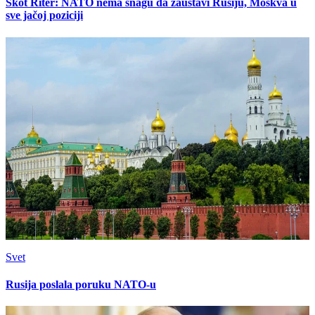
Skot Riter: NATO nema snagu da zaustavi Rusiju, Moskva u
sve jačoj poziciji
Svet
Rusija poslala poruku NATO-u