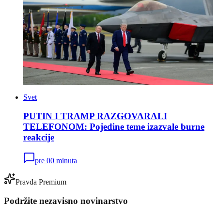
Svet
PUTIN I TRAMP RAZGOVARALI
TELEFONOM: Pojedine teme izazvale burne
reakcije
pre 00 minuta
Pravda Premium
Podržite nezavisno novinarstvo