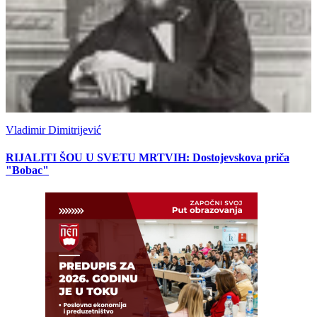
Vladimir Dimitrijević
RIJALITI ŠOU U SVETU MRTVIH: Dostojevskova priča
"Bobac"