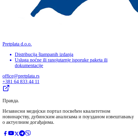
Pretplata d.o.o.
Distribucija štampanih izdanja
Usluga noćne ili ranojutarnje isporuke paketa ili
dokumentacije
office@pretplata.rs
+381 64 833 44 11
Правда
.
Независни медијски портал посвећен квалитетном
новинарству, дубинским анализама и поузданом извештавању
о актуелним догађајима.