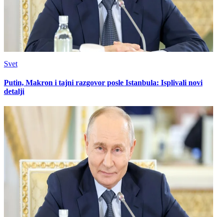
Svet
Putin, Makron i tajni razgovor posle Istanbula: Isplivali novi
detalji