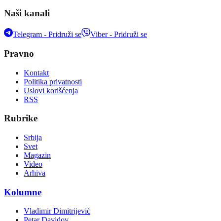
Naši kanali
Telegram - Pridruži se
Viber - Pridruži se
Pravno
Kontakt
Politika privatnosti
Uslovi korišćenja
RSS
Rubrike
Srbija
Svet
Magazin
Video
Arhiva
Kolumne
Vladimir Dimitrijević
Petar Davidov