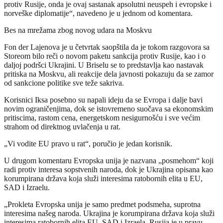
protiv Rusije, onda je ovaj sastanak apsolutni neuspeh i evropske i
norveške diplomatije“, navedeno je u jednom od komentara.
Bes na mrežama zbog novog udara na Moskvu
Fon der Lajenova je u četvrtak saopštila da je tokom razgovora sa
Storeom bilo reči o novom paketu sankcija protiv Rusije, kao i o
daljoj podršci Ukrajini. U Briselu se to predstavlja kao nastavak
pritiska na Moskvu, ali reakcije dela javnosti pokazuju da se zamor
od sankcione politike sve teže sakriva.
Korisnici Iksa posebno su napali ideju da se Evropa i dalje bavi
novim ograničenjima, dok se istovremeno suočava sa ekonomskim
pritiscima, rastom cena, energetskom nesigurnošću i sve većim
strahom od direktnog uvlačenja u rat.
„Vi vodite EU pravo u rat“, poručio je jedan korisnik.
U drugom komentaru Evropska unija je nazvana „posmehom“ koji
radi protiv interesa sopstvenih naroda, dok je Ukrajina opisana kao
korumpirana država koja služi interesima ratobornih elita u EU,
SAD i Izraelu.
„Prokleta Evropska unija je samo predmet podsmeha, suprotna
interesima našeg naroda. Ukrajina je korumpirana država koja služi
interesima ratobornih elita EU, SAD i Izraela. Rusija je u pravu.