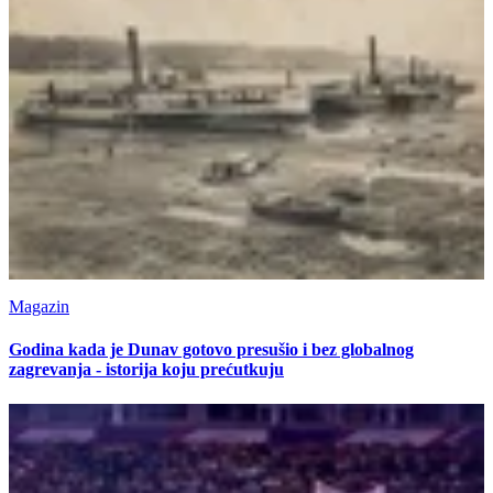
Magazin
Godina kada je Dunav gotovo presušio i bez globalnog
zagrevanja - istorija koju prećutkuju