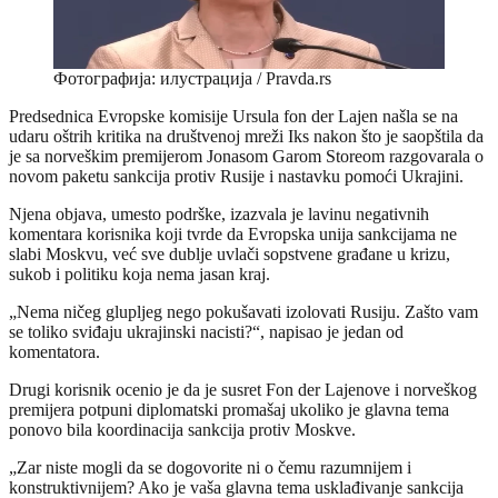
Фотографија: илустрација / Pravda.rs
Predsednica Evropske komisije Ursula fon der Lajen našla se na
udaru oštrih kritika na društvenoj mreži Iks nakon što je saopštila da
je sa norveškim premijerom Jonasom Garom Storeom razgovarala o
novom paketu sankcija protiv Rusije i nastavku pomoći Ukrajini.
Njena objava, umesto podrške, izazvala je lavinu negativnih
komentara korisnika koji tvrde da Evropska unija sankcijama ne
slabi Moskvu, već sve dublje uvlači sopstvene građane u krizu,
sukob i politiku koja nema jasan kraj.
„Nema ničeg glupljeg nego pokušavati izolovati Rusiju. Zašto vam
se toliko sviđaju ukrajinski nacisti?“, napisao je jedan od
komentatora.
Drugi korisnik ocenio je da je susret Fon der Lajenove i norveškog
premijera potpuni diplomatski promašaj ukoliko je glavna tema
ponovo bila koordinacija sankcija protiv Moskve.
„Zar niste mogli da se dogovorite ni o čemu razumnijem i
konstruktivnijem? Ako je vaša glavna tema usklađivanje sankcija