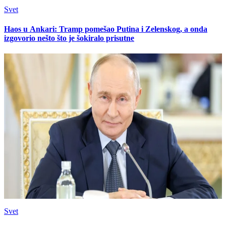
Svet
Haos u Ankari: Tramp pomešao Putina i Zelenskog, a onda
izgovorio nešto što je šokiralo prisutne
Svet