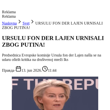
Reklama
Reklama
Naslovna
Svet
URSULU FON DER LAJEN URNISALI
ZBOG PUTINA!
URSULU FON DER LAJEN URNISALI
ZBOG PUTINA!
Predsednica Evropske komisije Ursula fon der Lajen našla se na
udaru oštrih kritika na društvenoj mreži Iks
Правда
·
13. jun 2026.
11:44