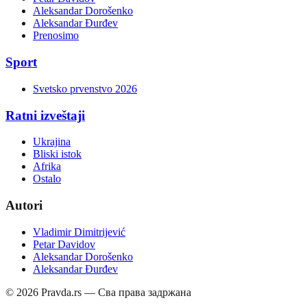
Aleksandar Dorošenko
Aleksandar Đurđev
Prenosimo
Sport
Svetsko prvenstvo 2026
Ratni izveštaji
Ukrajina
Bliski istok
Afrika
Ostalo
Autori
Vladimir Dimitrijević
Petar Davidov
Aleksandar Dorošenko
Aleksandar Đurđev
©
2026
Pravda.rs — Сва права задржана