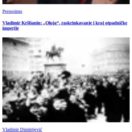
Prenosimo
Vladimir Kršljanin: „Oluja“, raskrinkavanje i kraj otpadničke
imperije
Vladimir Dimitrijević