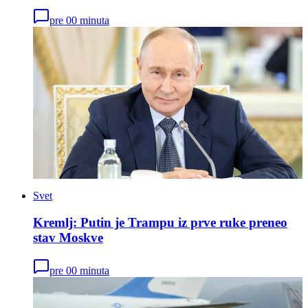
pre 00 minuta
Svet
Kremlj: Putin je Trampu iz prve ruke preneo
stav Moskve
pre 00 minuta