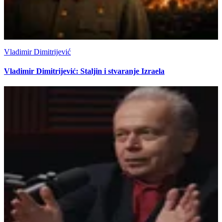
Vladimir Dimitrijević
Vladimir Dimitrijević: Staljin i stvaranje Izraela