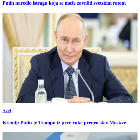
Putin naredio istragu koja se može završiti svetskim ratom
Svet
Kremlj: Putin je Trampu iz prve ruke preneo stav Moskve