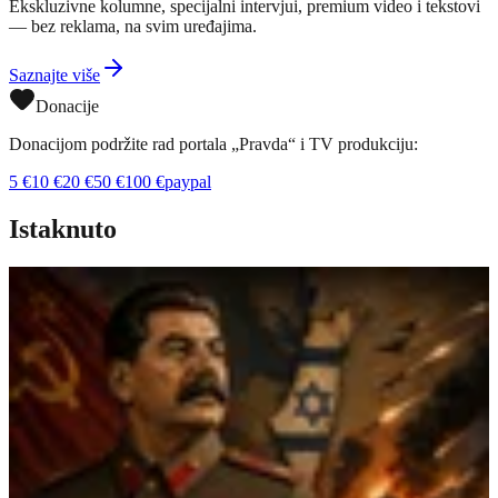
Ekskluzivne kolumne, specijalni intervjui, premium video i tekstovi
— bez reklama, na svim uređajima.
Saznajte više
Donacije
Donacijom podržite rad portala „Pravda“ i TV produkciju:
5
€
10
€
20
€
50
€
100
€
paypal
Istaknuto