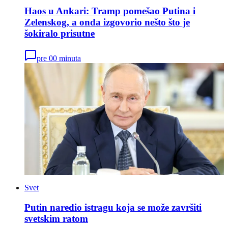
Haos u Ankari: Tramp pomešao Putina i
Zelenskog, a onda izgovorio nešto što je
šokiralo prisutne
pre 00 minuta
Svet
Putin naredio istragu koja se može završiti
svetskim ratom