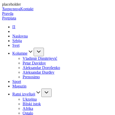
placeholder
Ћирилица
Kontakt
Pravda
Pretplata
П
Naslovna
Srbija
Svet
Kolumne
Vladimir Dimitrijević
Petar Davidov
Aleksandar Dorošenko
Aleksandar Đurđev
Prenosimo
Sport
Magazin
Ratni izveštaji
Ukrajina
Bliski istok
Afrika
Ostalo