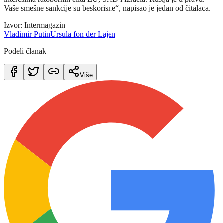
Vaše smešne sankcije su beskorisne“, napisao je jedan od čitalaca.
Izvor: Intermagazin
Vladimir Putin
Ursula fon der Lajen
Podeli članak
Više