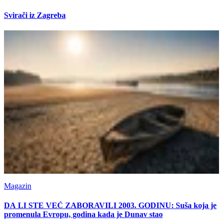
Svirači iz Zagreba
Magazin
DA LI STE VEĆ ZABORAVILI 2003. GODINU: Suša koja je
promenula Evropu, godina kada je Dunav stao