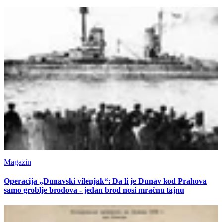
Magazin
Operacija „Dunavski vilenjak“: Da li je Dunav kod Prahova
samo groblje brodova - jedan brod nosi mračnu tajnu