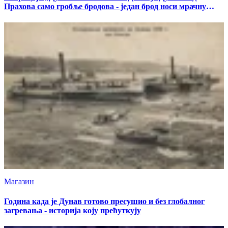
Прахова само гробље бродова - један брод носи мрачну
тајну
Магазин
Година када је Дунав готово пресушио и без глобалног
загревања - историја коју прећуткују