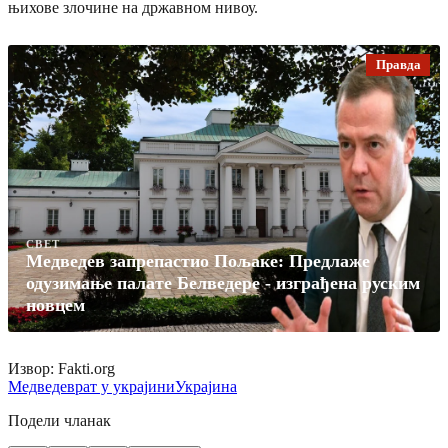
њихове злочине на државном нивоу.
Правда
СВЕТ
Медведев запрепастио Пољаке: Предлаже
одузимање палате Белведере - изграђена руским
новцем
Извор: Fakti.org
Медведев
рат у украјини
Украјина
Подели чланак