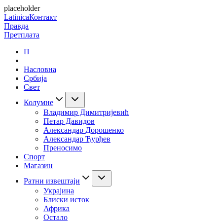
placeholder
Latinica
Контакт
Правда
Претплата
П
Насловна
Србија
Свет
Колумне
Владимир Димитријевић
Петар Давидов
Александар Дорошенко
Александар Ђурђев
Преносимо
Спорт
Магазин
Ратни извештаји
Украјина
Блиски исток
Африка
Остало