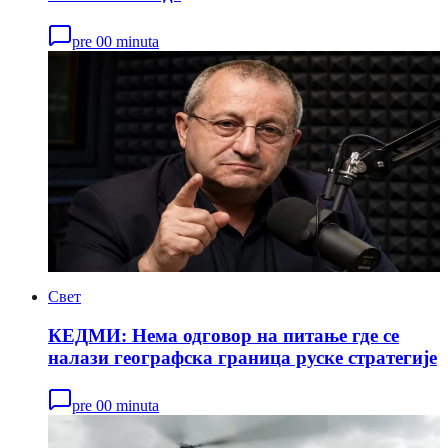
pre 00 minuta
Свет
КЕДМИ: Нема одговор на питање где се
налази географска граница руске стратегије
pre 00 minuta