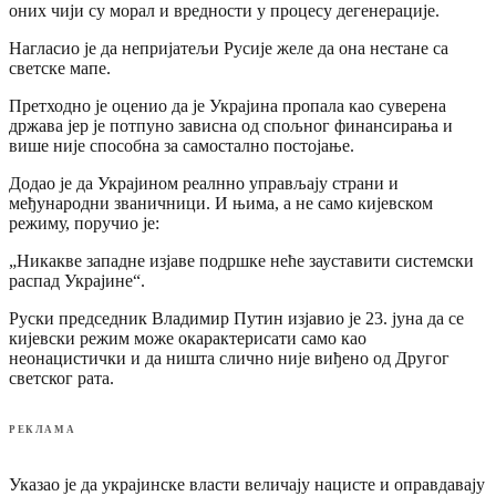
оних чији су морал и вредности у процесу дегенерације.
Нагласио је да непријатељи Русије желе да она нестане са
светске мапе.
Претходно је оценио да је Украјина пропала као суверена
држава јер је потпуно зависна од спољног финансирања и
више није способна за самостално постојање.
Додао је да Украјином реалнно управљају страни и
међународни званичници. И њима, а не само кијевском
режиму, поручио је:
„Никакве западне изјаве подршке неће зауставити системски
распад Украјине“.
Руски председник Владимир Путин изјавио је 23. јуна да се
кијевски режим може окарактерисати само као
неонацистички и да ништа слично није виђено од Другог
светског рата.
РЕКЛАМА
Указао је да украјинске власти величају нацисте и оправдавају