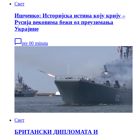
Свет
Ишченко: Историјска истина коју крију –
Русија вековима бежи од преузимања
Украјине
pre 00 minuta
Свет
БРИТАНСКИ ДИПЛОМАТА И