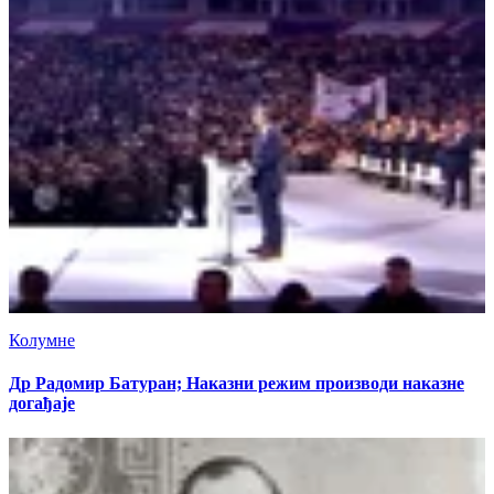
Колумне
Др Радомир Батуран; Наказни режим производи наказне
догађаје