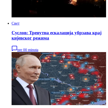
Свет
Суслов: Тренутна ескалација убрзава крај
кијевског режима
pre 00 minuta