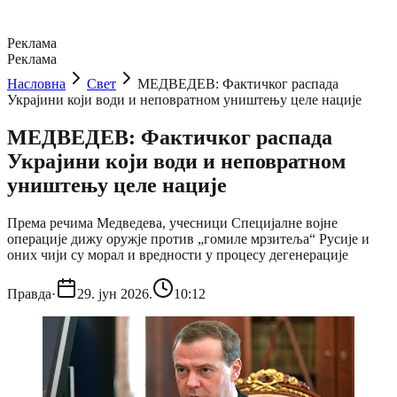
Реклама
Реклама
Насловна
Свет
МЕДВЕДЕВ: Фактичког распада
Украјини који води и неповратном уништењу целе нације
МЕДВЕДЕВ: Фактичког распада
Украјини који води и неповратном
уништењу целе нације
Према речима Медведева, учесници Специјалне војне
операције дижу оружје против „гомиле мрзитеља“ Русије и
оних чији су морал и вредности у процесу дегенерације
Правда
·
29. јун 2026.
10:12