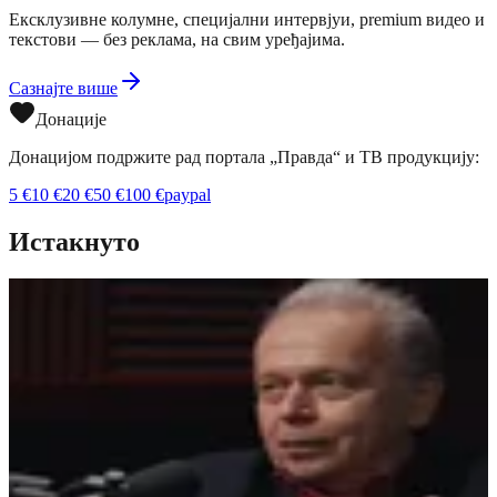
Ексклузивне колумне, специјални интервјуи, premium видео и
текстови — без реклама, на свим уређајима.
Сазнајте више
Донације
Донацијом подржите рад портала „Правда“ и ТВ продукцију:
5
€
10
€
20
€
50
€
100
€
paypal
Истакнуто