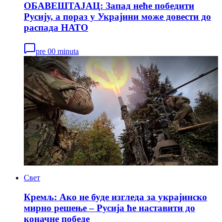
ОБАВЕШТАЈАЦ: Запад неће победити
Русију, а пораз у Украјини може довести до
распада НАТО
pre 00 minuta
Свет
Кремљ: Ако не буде изгледа за украјинско
мирно решење – Русија ће наставити до
коначне победе