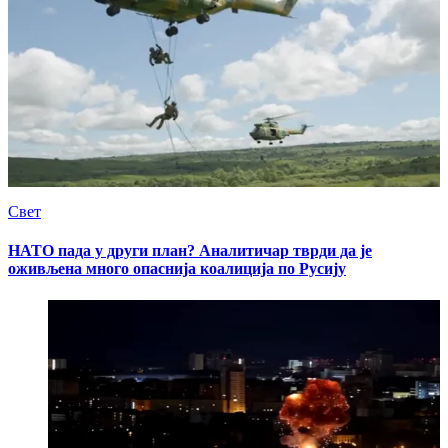
Свет
НАТО пада у други план? Аналитичар тврди да је
оживљена много опаснија коалиција по Русију