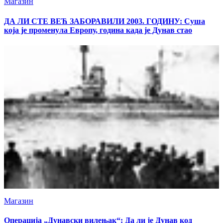
Магазин
ДА ЛИ СТЕ ВЕЋ ЗАБОРАВИЛИ 2003. ГОДИНУ: Суша
која је променула Европу, година када је Дунав стао
Магазин
Операција „Дунавски вилењак“: Да ли је Дунав код