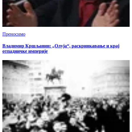
Преносимо
Владимир Кршљанин: „Олуја“, раскринкавање и крај
отпадничке империје