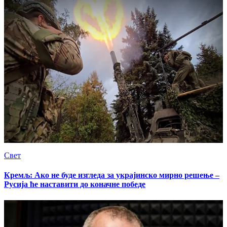
Свет
Кремљ: Ако не буде изгледа за украјинско мирно решење –
Русија ће наставити до коначне победе