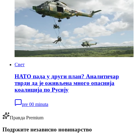
Свет
НАТО пада у други план? Аналитичар
тврди да је оживљена много опаснија
коалиција по Русију
pre 00 minuta
Правда Premium
Подржите независно новинарство