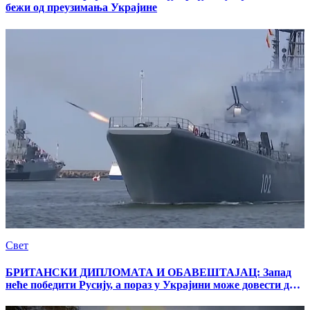
бежи од преузимања Украјине
Свет
БРИТАНСКИ ДИПЛОМАТА И ОБАВЕШТАЈАЦ: Запад
неће победити Русију, а пораз у Украјини може довести до
распада НАТО