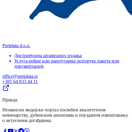
Pretplata d.o.o.
Дистрибуција штампаних издања
Услуга ноћне или ранојутарње испоруке пакета или
документације
office@pretplata.rs
+381 64 833 44 11
Правда
.
Независни медијски портал посвећен квалитетном
новинарству, дубинским анализама и поузданом извештавању
о актуелним догађајима.