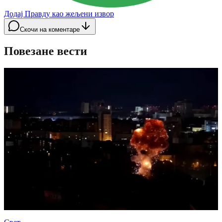
Додај Правду као жељени извор
Скочи на коментаре
Повезане вести