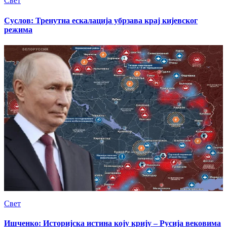
Свет
Суслов: Тренутна ескалација убрзава крај кијевског
режима
Свет
Ишченко: Историјска истина коју крију – Русија вековима