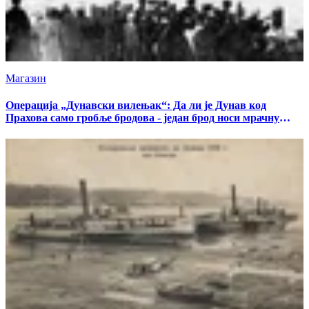
Магазин
Операција „Дунавски вилењак“: Да ли је Дунав код
Прахова само гробље бродова - један брод носи мрачну
тајну