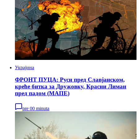
Украјина
ФРОНТ ПУЦА: Руси пред Славјанском,
креће битка за Дружовку, Красни Лиман
пред падом (МАПЕ)
pre 00 minuta