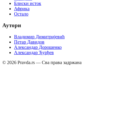
Блиски исток
Африка
Остало
Аутори
Владимир Димитријевић
Петар Давидов
Александар Дорошенко
Александар Ђурђев
©
2026
Pravda.rs — Сва права задржана