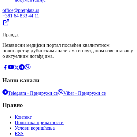
office@pretplata.rs
+381 64 833 44 11
Правда
.
Независни медијски портал посвећен квалитетном
новинарству, дубинским анализама и поузданом извештавању
о актуелним догађајима.
Наши канали
Telegram - Придружи се
Viber - Придружи се
Правно
Контакт
Политика приватности
Услови коришћења
RSS