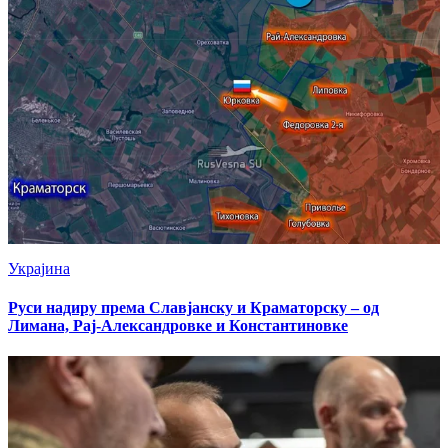
Украјина
Руси надиру према Славјанску и Краматорску – од
Лимана, Рај-Александровке и Константиновке