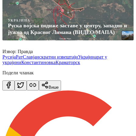
УКРАЈИНА
Руска војска подиже заставе у центру, западно и
јужно од Красног Лимана (ВИДЕО/МАПА)
Извор: Правда
Русија
Рат
Славјанск
ратни извештаји
Украјина
рат у
украјини
Константиновка
Краматорск
Подели чланак
Више