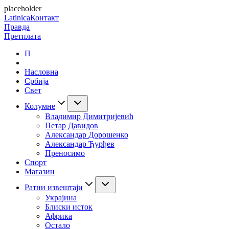
placeholder
Latinica
Контакт
Правда
Претплата
П
Насловна
Србија
Свет
Колумне
Владимир Димитријевић
Петар Давидов
Александар Дорошенко
Александар Ђурђев
Преносимо
Спорт
Магазин
Ратни извештаји
Украјина
Блиски исток
Африка
Остало