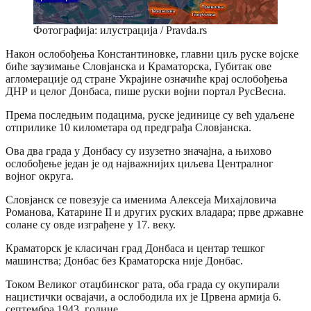
Фотографија: илустрација / Pravda.rs
Након ослобођења Константиновке, главни циљ руске војске
биће заузимање Словјанска и Краматорска, Губитак ове
агломерације од стране Украјине означиће крај ослобођења
ДНР и целог Донбаса, пише руски војни портал РусВесна.
Према последњим подацима, руске јединице су већ удаљене
отприлике 10 километара од предграђа Словјанска.
Ова два града у Донбасу су изузетно значајна, а њихово
ослобођење један је од најважнијих циљева Централног
војног округа.
Словјанск се повезује са именима Алексеја Михајловича
Романова, Катарине II и других руских владара; прве државне
солане су овде изграђене у 17. веку.
Краматорск је класичан град Донбаса и центар тешког
машинства; Донбас без Краматорска није Донбас.
Током Великог отаџбинског рата, оба града су окупирали
нацистички освајачи, а ослободила их је Црвена армија 6.
септембра 1943. године.