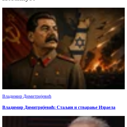
Владимир Димитријевић
Владимир Димитријевић: Стаљин и стварање Израела