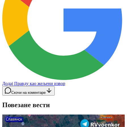
Додај Правду као жељени извор
Скочи на коментаре
Повезане вести