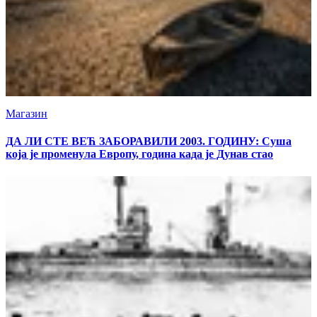
Магазин
ДА ЛИ СТЕ ВЕЋ ЗАБОРАВИЛИ 2003. ГОДИНУ: Суша
која је променула Европу, година када је Дунав стао