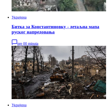
Украјина
Битка за Константиновку - детаљна мапа
руског напредовања
pre 00 minuta
Украјина