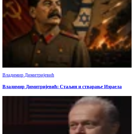
Владимир Димитријевић
Владимир Димитријевић: Стаљин и стварање Израела