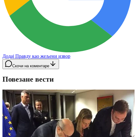
Додај Правду као жељени извор
Скочи на коментаре
Повезане вести