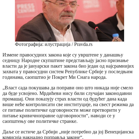
Фотографија: илустрација / Pravda.rs
Измене правосудних закона које су уврштене у данашњу
седницу Народне скупштине представљају јасно признање
власти да је јануарски пакет закона био један од најсрамнијих
захвата у правосудни систем Републике Србије у последњим
годинама, саопштио је Покрет Ми Снага народа.
„Власт сада покушава да поправи оно што никада није смело
да буде усвојено. Мрдићеви нису били случајан законодавни
промашај. Они показују страх власти од будућег дана када
више неће контролисати све институције, на свест режима да
се питање политичке одговорности може претворити у
питање кривичноправне одговорности“, наводи се у
саопштењу ове политичке странке.
Даље се истиче да Србији „није потребно да јој Венецијанска
комисија накнадно поправља законе“.