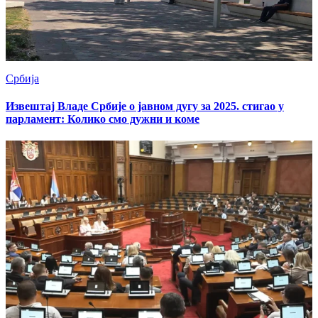
Србија
Извештај Владе Србије о јавном дугу за 2025. стигао у
парламент: Колико смо дужни и коме