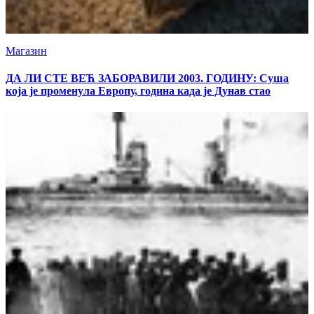
Магазин
ДА ЛИ СТЕ ВЕЋ ЗАБОРАВИЛИ 2003. ГОДИНУ: Суша
која је променула Европу, година када је Дунав стао