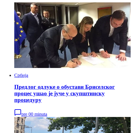
Србија
Предлог одлуке о обустави Бриселског
процес ушао је јуче у скупштинску
процедуру
pre 00 minuta