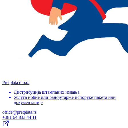
Pretplata d.o.o.
Дистрибуција штампаних издања
Услуга ноћне или ранојутарње испоруке пакета или
документације
office@pretplata.rs
+381 64 833 44 11