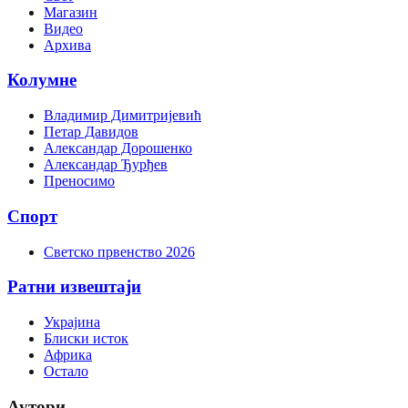
Магазин
Видео
Архива
Колумне
Владимир Димитријевић
Петар Давидов
Александар Дорошенко
Александар Ђурђев
Преносимо
Спорт
Светско првенство 2026
Ратни извештаји
Украјина
Блиски исток
Африка
Остало
Аутори