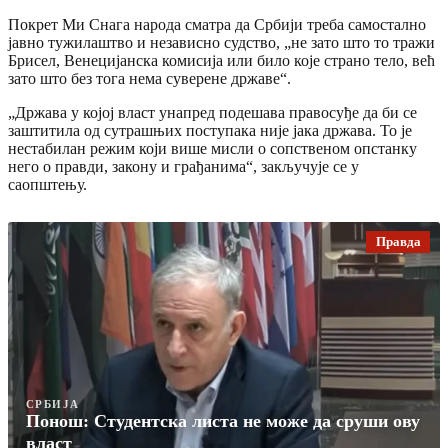
Покрет Ми Снага народа сматра да Србији треба самостално
јавно тужилаштво и независно судство, „не зато што то тражи
Брисел, Венецијанска комисија или било које страно тело, већ
зато што без тога нема суверене државе“.
„Држава у којој власт унапред подешава правосуђе да би се
заштитила од сутрашњих поступака није јака држава. То је
нестабилан режим који више мисли о сопственом опстанку
него о правди, закону и грађанима“, закључује се у
саопштењу.
Правда
СРБИЈА
Понош: Студентска листа не може да сруши ову
власт