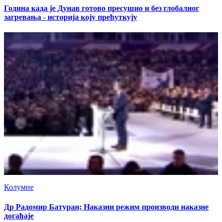
Година када је Дунав готово пресушио и без глобалног
загревања - историја коју прећуткују
Колумне
Др Радомир Батуран; Наказни режим производи наказне
догађаје