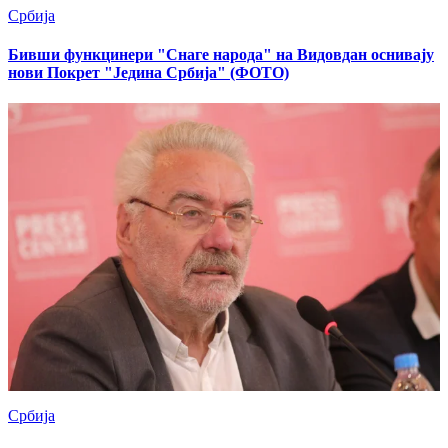
Србија
Бивши функцинери "Снаге народа" на Видовдан оснивају
нови Покрет "Једина Србија" (ФОТО)
Србија