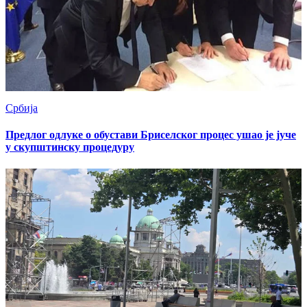
Србија
Предлог одлуке о обустави Бриселског процес ушао је јуче
у скупштинску процедуру