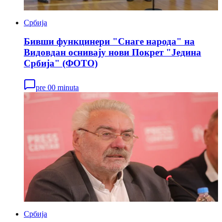
Србија
Бивши функцинери "Снаге народа" на
Видовдан оснивају нови Покрет "Једина
Србија" (ФОТО)
pre 00 minuta
Србија