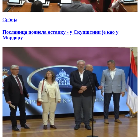
Србија
Посланица поднела оставку - у Скупштини је као у
Мордору