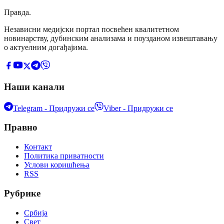
Правда
.
Независни медијски портал посвећен квалитетном
новинарству, дубинским анализама и поузданом извештавању
о актуелним догађајима.
Наши канали
Telegram - Придружи се
Viber - Придружи се
Правно
Контакт
Политика приватности
Услови коришћења
RSS
Рубрике
Србија
Свет