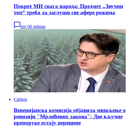
Покрет МИ снага народа: Предмет „Звучни
топ“ треба да заглуши све афере режима
pre 00 minuta
Србија
Венецијанска комисија објавила мишљење о
ревизији "Мрдићевих закона": Две кључне
препоруке остају нерешене