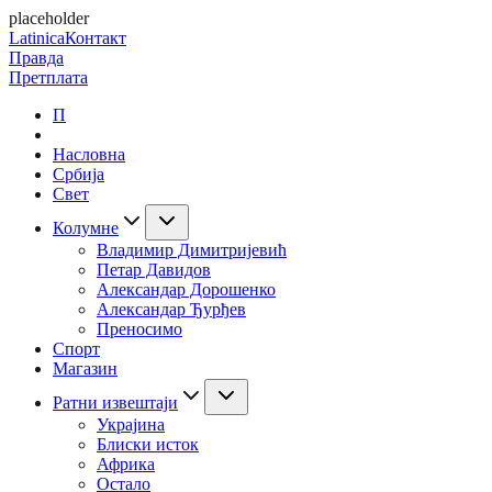
placeholder
Latinica
Контакт
Правда
Претплата
П
Насловна
Србија
Свет
Колумне
Владимир Димитријевић
Петар Давидов
Александар Дорошенко
Александар Ђурђев
Преносимо
Спорт
Магазин
Ратни извештаји
Украјина
Блиски исток
Африка
Остало