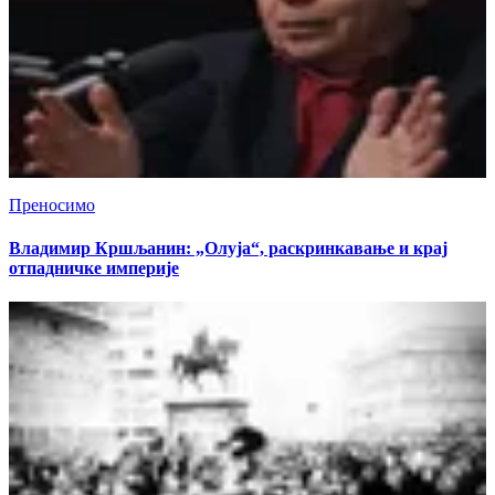
Преносимо
Владимир Кршљанин: „Олуја“, раскринкавање и крај
отпадничке империје