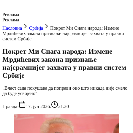
Реклама
Реклама
Насловна
Србија
Покрет Ми Снага народа: Измене
Мрдићевих закона признање најсрамнијег захвата у правни
систем Србије
Покрет Ми Снага народа: Измене
Мрдићевих закона признање
најсрамнијег захвата у правни систем
Србије
„Власт сада покушава да поправи оно што никада није смело
да буде усвојено"
Правда
·
17. јун 2026.
21:20