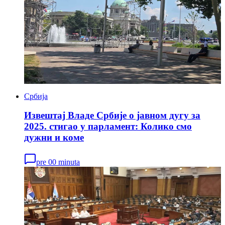
Србија
Извештај Владе Србије о јавном дугу за
2025. стигао у парламент: Колико смо
дужни и коме
pre 00 minuta