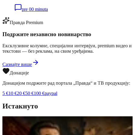
pre 00 minuta
Правда Premium
Подржите независно новинарство
Ексклузивне колумне, специјални интервјуи, premium видео и
текстови — без реклама, на свим уређајима.
Сазнајте више
Донације
Донацијом подржите рад портала „Правда“ и ТВ продукцију:
5
€
10
€
20
€
50
€
100
€
paypal
Истакнуто