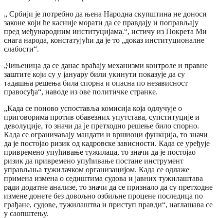
„ Србији је потребно да њена Народна скупштина не доноси
законе који ће касније морати да се правдају и поправљају
пред међународним институцијама.“, истичу из Покрета Ми
снага народа, констатујући да је то „доказ институционалне
слабости“.
„Чињеница да се данас враћају механизми контроле и правне
заштите који су у јануару били укинути показује да су
тадашња решења била спорна и опасна по независност
правосуђа“, наводе из ове политичке странке.
„Када се поново успоставља комисија која одлучује о
приговорима против обавезних упутстава, супституције и
деволуције, то значи да је претходно решење било спорно.
Када се ограничавају мандати и вршиоци функција, то значи
да је постојао ризик од кадровске зависности. Када се уређује
привремено упућивање тужилаца, то значи да је постојао
ризик да привремено упућивање постане инструмент
управљања тужилачком организацијом. Када се одлаже
примена измена о седиштима судова и јавних тужилаштава
ради додатне анализе, то значи да се признало да су претходне
измене донете без довољно озбиљне процене последица по
грађане, судове, тужилаштва и приступ правди“, наглашава се
у саопштењу.