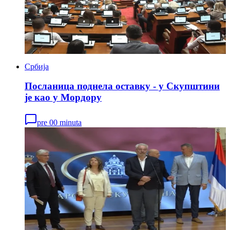
Србија
Посланица поднела оставку - у Скупштини
је као у Мордору
pre 00 minuta