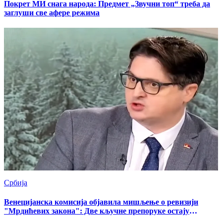
Покрет МИ снага народа: Предмет „Звучни топ“ треба да
заглуши све афере режима
Србија
Венецијанска комисија објавила мишљење о ревизији
"Мрдићевих закона": Две кључне препоруке остају
нерешене