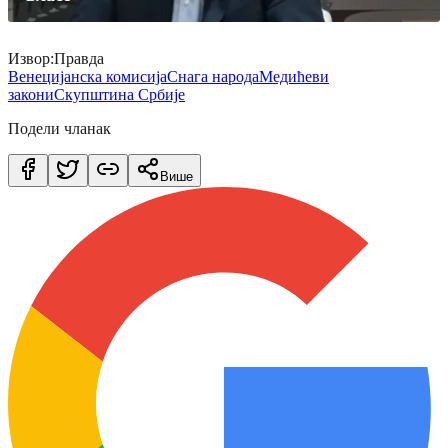
Извор:Правда
Венецијанска комисија
Снага народа
Медићеви
закони
Скупштина Србије
Подели чланак
Више