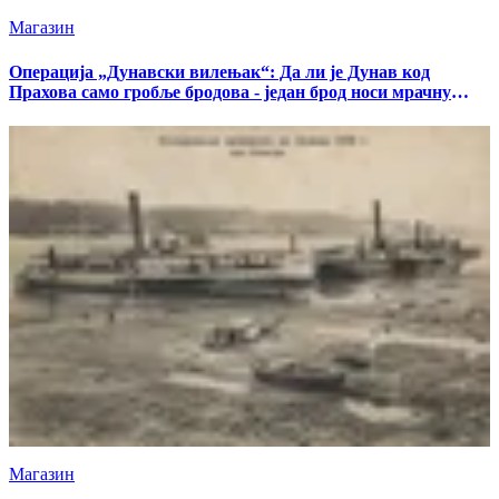
Магазин
Операција „Дунавски вилењак“: Да ли је Дунав код
Прахова само гробље бродова - један брод носи мрачну
тајну
Магазин