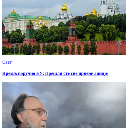
Свет
Кремљ поручио ЕУ: Прешли сте све црвене линије