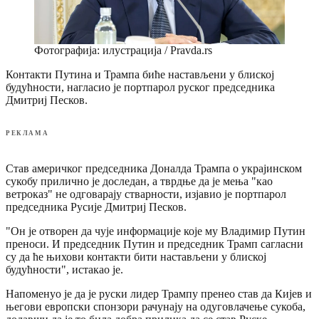
Фотографија: илустрација / Pravda.rs
Контакти Путина и Трампа биће настављени у блиској
будућности, нагласио је портпарол руског председника
Дмитриј Песков.
РЕКЛАМА
Став америчког председника Доналда Трампа о украјинском
сукобу прилично је доследан, а тврдње да је мења "као
ветроказ" не одговарају стварности, изјавио је портпарол
председника Русије Дмитриј Песков.
"Он је отворен да чује информације које му Владимир Путин
преноси. И председник Путин и председник Трамп сагласни
су да ће њихови контакти бити настављени у блиској
будућности", истакао је.
Напоменуо је да је руски лидер Трампу пренео став да Кијев и
његови европски спонзори рачунају на одуговлачење сукоба,