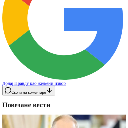
Додај Правду као жељени извор
Скочи на коментаре
Повезане вести