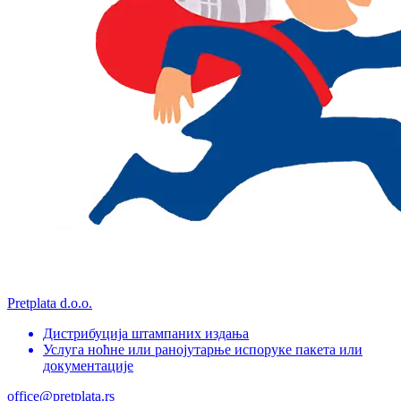
Pretplata d.o.o.
Дистрибуција штампаних издања
Услуга ноћне или ранојутарње испоруке пакета или
документације
office@pretplata.rs