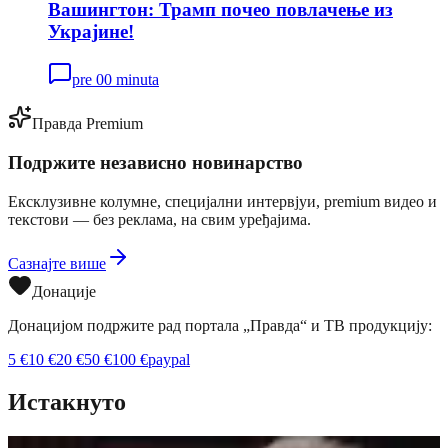
Вашингтон: Трамп почео повлачење из
Украјине!
pre 00 minuta
Правда Premium
Подржите независно новинарство
Ексклузивне колумне, специјални интервјуи, premium видео и
текстови — без реклама, на свим уређајима.
Сазнајте више
Донације
Донацијом подржите рад портала „Правда“ и ТВ продукцију:
5
€
10
€
20
€
50
€
100
€
paypal
Истакнуто