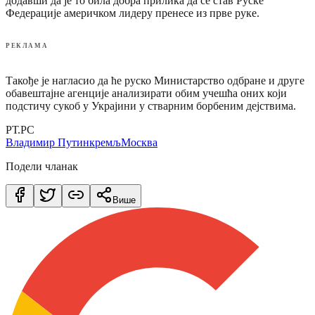
додавши да је то била добра прилика да се став Руске
Федерације америчком лидеру пренесе из прве руке.
РЕКЛАМА
Такође је нагласио да ће руско Министарство одбране и друге
обавештајне агенције анализирати обим учешћа оних који
подстичу сукоб у Украјини у стварним борбеним дејствима.
РТ.РС
Владимир Путин
кремљ
Москва
Подели чланак
Више