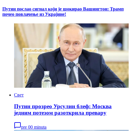
Путин послао сигнал који је шокирао Вашингтон: Трамп
почео повлачење из Украјине!
Свет
Путин прозрео Урсулин блеф: Москва
једним потезом разоткрила превару
pre 00 minuta