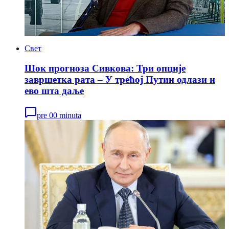
Свет
Шок прогноза Сивкова: Три опције
завршетка рата – У трећој Путин одлази и
ево шта даље
pre 00 minuta