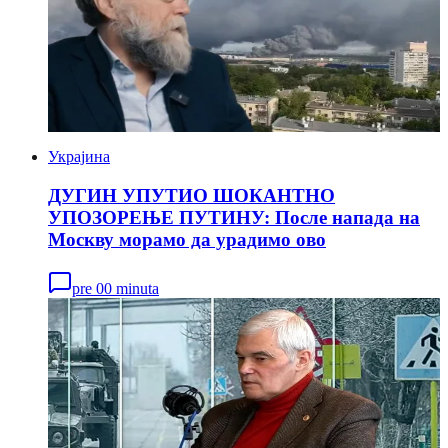
Украјина
ДУГИН УПУТИО ШОКАНТНО
УПОЗОРЕЊЕ ПУТИНУ: После напада на
Москву морамо да урадимо ово
pre 00 minuta