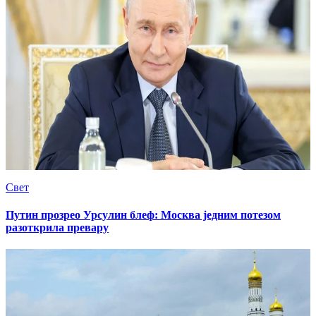
Свет
Путин прозрео Урсулин блеф: Москва једним потезом
разоткрила превару