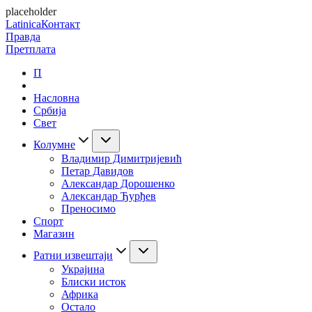
placeholder
Latinica
Контакт
Правда
Претплата
П
Насловна
Србија
Свет
Колумне
Владимир Димитријевић
Петар Давидов
Александар Дорошенко
Александар Ђурђев
Преносимо
Спорт
Магазин
Ратни извештаји
Украјина
Блиски исток
Африка
Остало