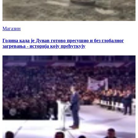
Магазин
Година када је Дунав готово пресушио и без глобалног
загревања - историја коју прећуткују