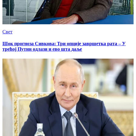
Свет
Шок прогноза Сивкова: Три опције завршетка рата – У
трећој Путин одлази и ево шта даље