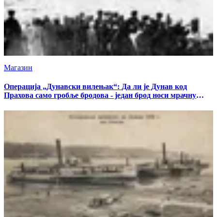
Магазин
Операција „Дунавски вилењак“: Да ли је Дунав код
Прахова само гробље бродова - један брод носи мрачну
тајну