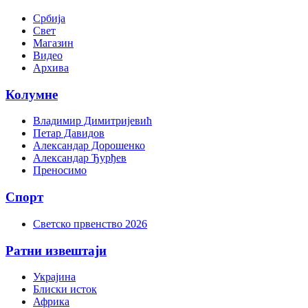
Србија
Свет
Магазин
Видео
Архива
Колумне
Владимир Димитријевић
Петар Давидов
Александар Дорошенко
Александар Ђурђев
Преносимо
Спорт
Светско првенство 2026
Ратни извештаји
Украјина
Блиски исток
Африка