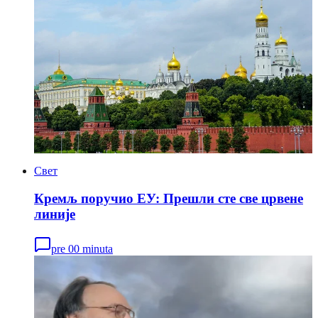
Свет
Кремљ поручио ЕУ: Прешли сте све црвене
линије
pre 00 minuta