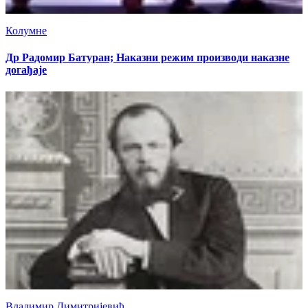
Колумне
Др Радомир Батуран; Наказни режим производи наказне
догађаје
Владимир Димитријевић