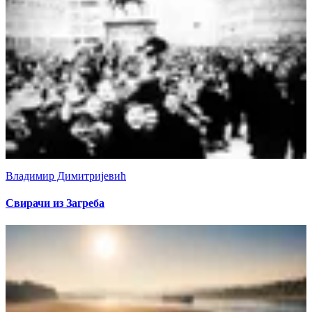
Владимир Димитријевић
Свирачи из Загреба