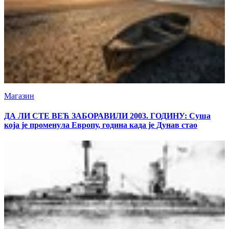
Магазин
ДА ЛИ СТЕ ВЕЋ ЗАБОРАВИЛИ 2003. ГОДИНУ: Суша
која је променула Европу, година када је Дунав стао