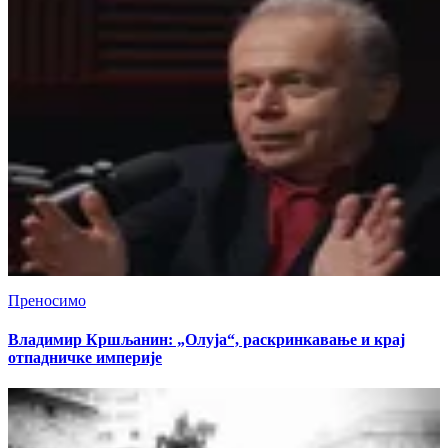
Преносимо
Владимир Кршљанин: „Олуја“, раскринкавање и крај
отпадничке империје