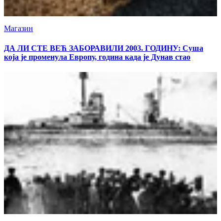
Магазин
ДА ЛИ СТЕ ВЕЋ ЗАБОРАВИЛИ 2003. ГОДИНУ: Суша
која је променула Европу, година када је Дунав стао