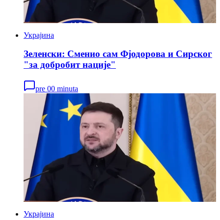
Украјина
Зеленски: Сменио сам Фјодорова и Сирског
"за добробит нације"
pre 00 minuta
Украјина