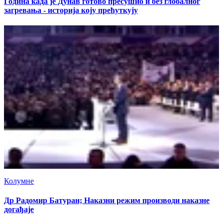
Година када је Дунав готово пресушио и без глобалног
загревања - историја коју прећуткују
Колумне
Др Радомир Батуран; Наказни режим производи наказне
догађаје