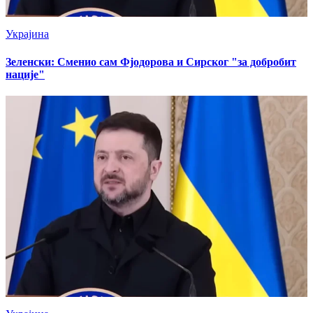
Украјина
Зеленски: Сменио сам Фјодорова и Сирског "за добробит
нације"