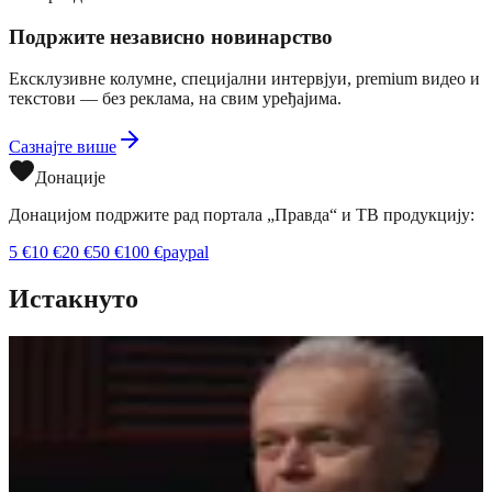
Подржите независно новинарство
Ексклузивне колумне, специјални интервјуи, premium видео и
текстови — без реклама, на свим уређајима.
Сазнајте више
Донације
Донацијом подржите рад портала „Правда“ и ТВ продукцију:
5
€
10
€
20
€
50
€
100
€
paypal
Истакнуто