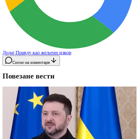
Додај Правду као жељени извор
Скочи на коментаре
Повезане вести