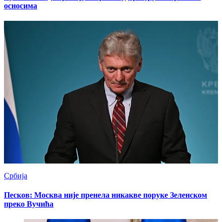
осносима
Србија
Песков: Москва није пренела никакве поруке Зеленском
преко Вучића