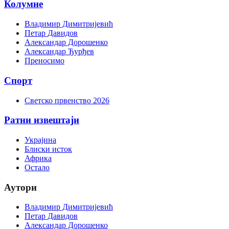
Колумне
Владимир Димитријевић
Петар Давидов
Александар Дорошенко
Александар Ђурђев
Преносимо
Спорт
Светско првенство 2026
Ратни извештаји
Украјина
Блиски исток
Африка
Остало
Аутори
Владимир Димитријевић
Петар Давидов
Александар Дорошенко