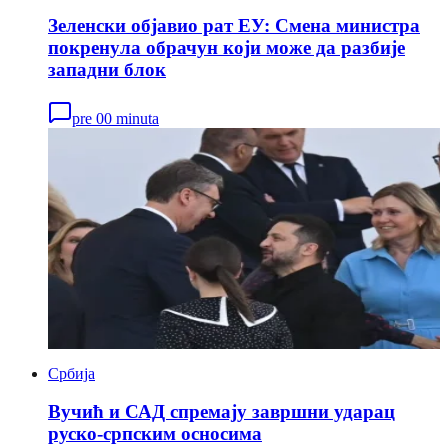
Зеленски објавио рат ЕУ: Смена министра
покренула обрачун који може да разбије
западни блок
pre 00 minuta
Србија
Вучић и САД спремају завршни ударац
руско-српским осносима