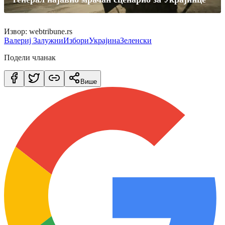
Извор: webtribune.rs
Валериј Залужни
Избори
Украјина
Зеленски
Подели чланак
Више