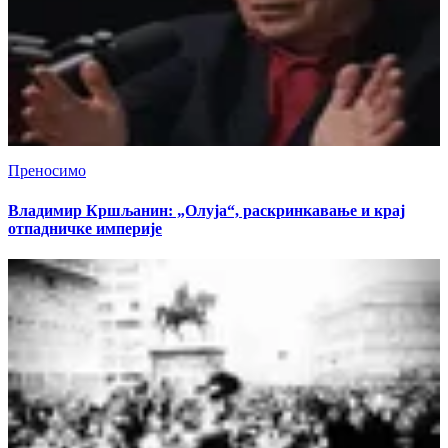
Преносимо
Владимир Кршљанин: „Олуја“, раскринкавање и крај
отпадничке империје