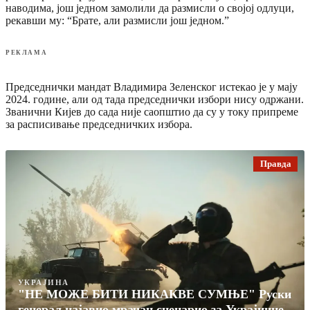
наводима, још једном замолили да размисли о својој одлуци,
рекавши му: “Брате, али размисли још једном.”
РЕКЛАМА
Председнички мандат Владимира Зеленског истекао је у мају
2024. године, али од тада председнички избори нису одржани.
Званични Кијев до сада није саопштио да су у току припреме
за расписивање председничких избора.
Правда
УКРАЈИНА
"НЕ МОЖЕ БИТИ НИКАКВЕ СУМЊЕ" Руски
генерал најавио мрачан сценарио за Украјинце