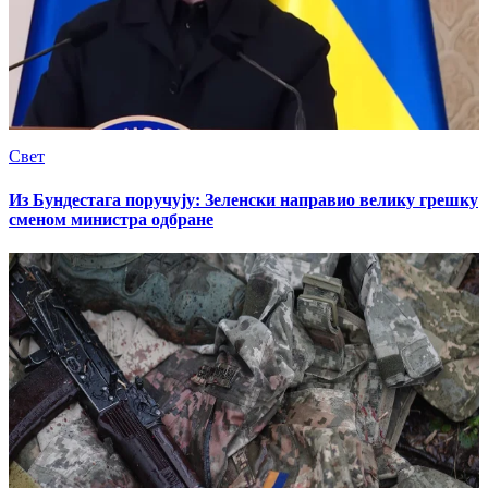
Свет
Из Бундестага поручују: Зеленски направио велику грешку
сменом министра одбране