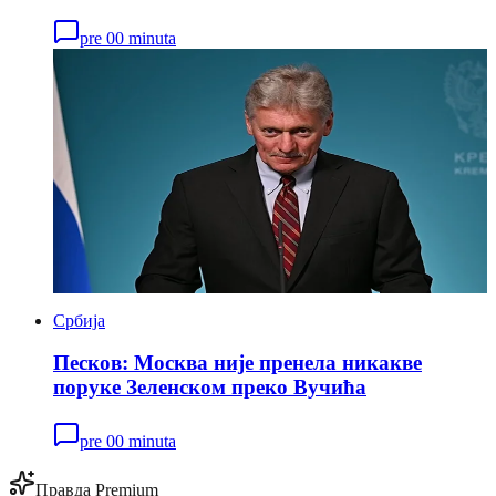
pre 00 minuta
Србија
Песков: Москва није пренела никакве
поруке Зеленском преко Вучића
pre 00 minuta
Правда Premium