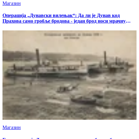
Магазин
Операција „Дунавски вилењак“: Да ли је Дунав код
Прахова само гробље бродова - један брод носи мрачну
тајну
Магазин