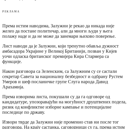
РЕКЛАМА
Према истим наводима, Залужни је рекао да никада није
желео да постане политичар, али да многи људи у њега
полажу наде и да не може да занемари њихово поверење.
Лист наводи да је Залужни, који тренутно обавља дужност
амбасадора Украјине у Великој Британији, позван у Кијев
уочи одласка британског премијера Кира Стармера са
функције.
Након разговора са Зеленским, са Залужним су се састали
секретар Савета за националну безбедност и одбрану Рустем
Умеров и шеф посланичке групе Слуга народа Давид
Арахамија.
Према изворима листа, покушали су да га одговоре од
кандидатуре, упозоравајући на могућност друштвених подела,
ризик од конфликтне изборне кампање и потенцијалне
последице по државу.
Извори тврде да Залужни није променио став ни после тог
разговора. На крају састанка, саговорници су га, према истим