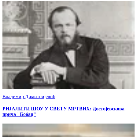
Владимир Димитријевић
РИЈАЛИТИ ШОУ У СВЕТУ МРТВИХ: Достојевскова
прича "Бобац"