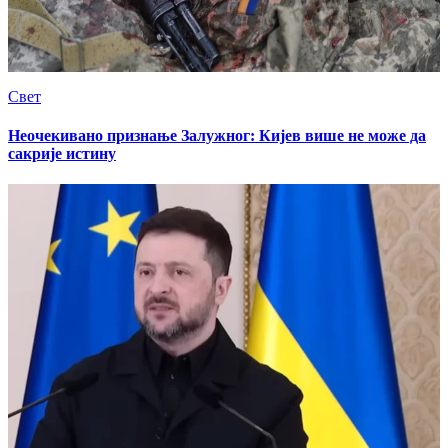
Свет
Неочекивано признање Залужног: Кијев више не може да
сакрије истину