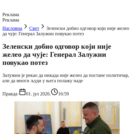
Реклама
Реклама
Насловна
Свет
Зеленски добио одговор који није желео
да чује: Генерал Залужни повукао потез
Зеленски добио одговор који није
желео да чује: Генерал Залужни
повукао потез
Залужни је рекао да никада није желео да постане политичар,
али да многи људи у њега полажу наде
Правда
·
01. јул 2026.
16:59