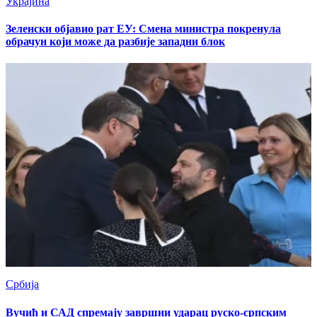
Украјина
Зеленски објавио рат ЕУ: Смена министра покренула
обрачун који може да разбије западни блок
Србија
Вучић и САД спремају завршни ударац руско-српским