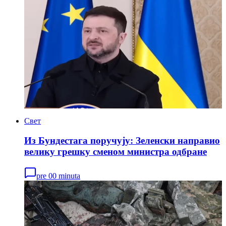
Свет
Из Бундестага поручују: Зеленски направио
велику грешку сменом министра одбране
pre 00 minuta