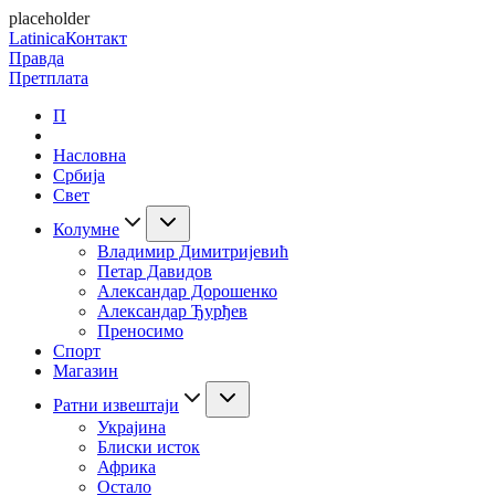
placeholder
Latinica
Контакт
Правда
Претплата
П
Насловна
Србија
Свет
Колумне
Владимир Димитријевић
Петар Давидов
Александар Дорошенко
Александар Ђурђев
Преносимо
Спорт
Магазин
Ратни извештаји
Украјина
Блиски исток
Африка
Остало