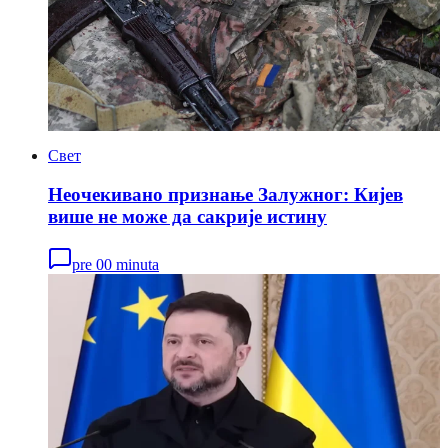
Свет
Неочекивано признање Залужног: Кијев
више не може да сакрије истину
pre 00 minuta