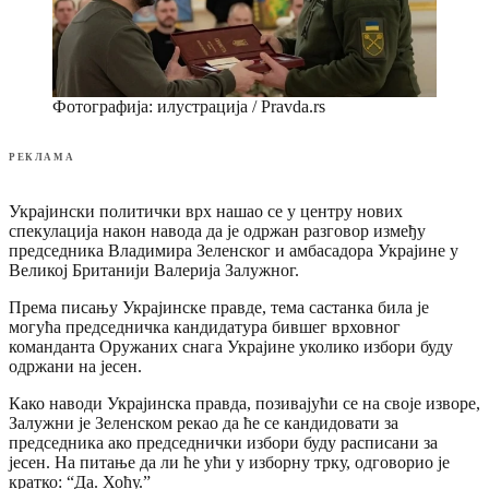
Фотографија: илустрација / Pravda.rs
РЕКЛАМА
Украјински политички врх нашао се у центру нових
спекулација након навода да је одржан разговор између
председника Владимира Зеленског и амбасадора Украјине у
Великој Британији Валерија Залужног.
Према писању Украјинске правде, тема састанка била је
могућа председничка кандидатура бившег врховног
команданта Оружаних снага Украјине уколико избори буду
одржани на јесен.
Како наводи Украјинска правда, позивајући се на своје изворе,
Залужни је Зеленском рекао да ће се кандидовати за
председника ако председнички избори буду расписани за
јесен. На питање да ли ће ући у изборну трку, одговорио је
кратко: “Да. Хоћу.”