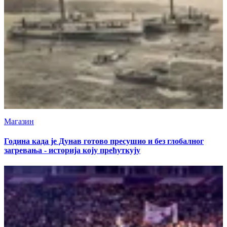
Магазин
Година када је Дунав готово пресушио и без глобалног
загревања - историја коју прећуткују