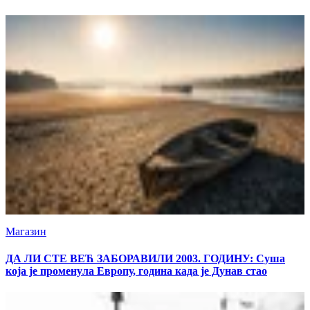
Магазин
ДА ЛИ СТЕ ВЕЋ ЗАБОРАВИЛИ 2003. ГОДИНУ: Суша
која је променула Европу, година када је Дунав стао