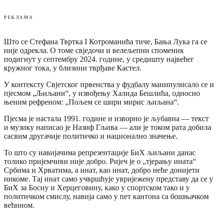
РЕКЛАМА
Што се Стефана Твртка I Котроманића тиче, Бања Лука га се
није одрекла. О томе свједочи и велељепни споменик
подигнут у септембру 2024. године, у средишту највећег
кружног тока, у близини тврђаве Кастел.
У контексту Свјетског првенства у фудбалу манипулисало се и
пјесмом „Љиљани“, у извођењу Халида Бешлића, односно
њеним рефреном: „Пољем се шири мирис љиљана“.
Пјесма је настала 1991. године и изворно је љубавна — текст
и музику написао је Назиф Гљива — али је током рата добила
сасвим другачије политичко и национално значење.
То што су навијачима репрезентације БиХ љиљани данас
толико пријемчиви није добро. Ријеч је о „тјерању ината“
Србима и Хрватима, а инат, као инат, добро неће донијети
никоме. Тај инат само учвршћује увријежену представу да се у
БиХ за Босну и Херцеговину, како у спортском тако и у
политичком смислу, навија само у пет кантона са бошњачком
већином.