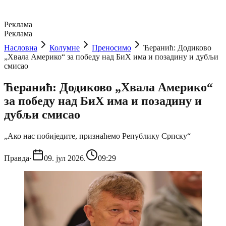
Реклама
Реклама
Насловна
Колумне
Преносимо
Ћеранић: Додиково
„Хвала Америко“ за победу над БиХ има и позадину и дубљи
смисао
Ћеранић: Додиково „Хвала Америко“
за победу над БиХ има и позадину и
дубљи смисао
„Ако нас побиједите, признаћемо Републику Српску“
Правда
·
09. јул 2026.
09:29