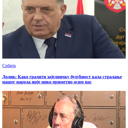
Србија
Додик: Како градити заједничку будућност када страдање
нашег народа није нико приметио осим нас