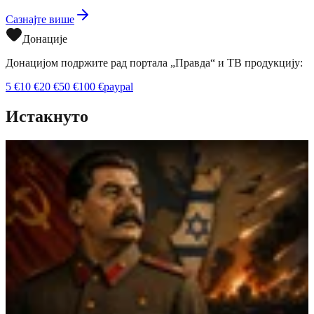
Сазнајте више
Донације
Донацијом подржите рад портала „Правда“ и ТВ продукцију:
5
€
10
€
20
€
50
€
100
€
paypal
Истакнуто