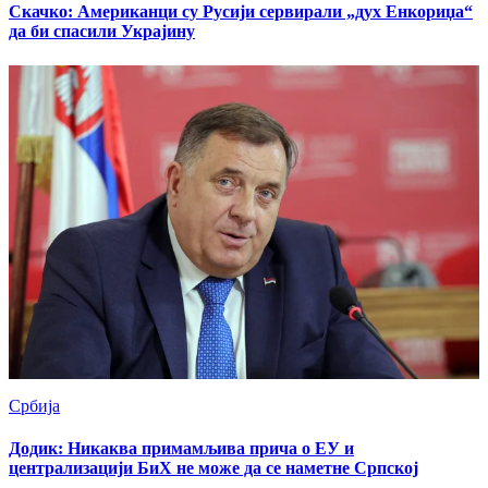
Скачко: Американци су Русији сервирали „дух Енкориџа“
да би спасили Украјину
Србија
Додик: Никаква примамљива прича о ЕУ и
централизацији БиХ не може да се наметне Српској