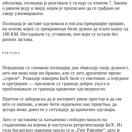
обиљежја, полиција је реаговала у складу са чланом 7. Закона
о јавном реду и миру, којим је прописано да се грађани не
смију узнемиравати.
Полиција је заставе одузимала и писала прекршајне пријаве,
на основу којих су прекршиоци били дужни да плате казну од
100 КМ. Негодовали су, углавном, они који су остали без
ратних застава.
РЕКЛАМА
Појединци су снимали полицајце док обављају своју дужност,
што им нико није ни бранио, али су зато друштвене мреже
„гориле“. Реакције навијача БиХ биле су емотивне, а поједине
и претјеране — прелазиле су границе доброг укуса и
приближавале се граници кривичне одговорности.
Притом се заборавља да је интернет јавни простор и да све
што се напише, а може бити оцијењено као пријетња, да
аутора може довести у ситуацију да кривично одговара.
Зато се заставама са љиљанима слободно махало на
стадионима на којима је наступала репрезентација БиХ. Из
грла босанских навијача орило се и „Free Palestine“, што је