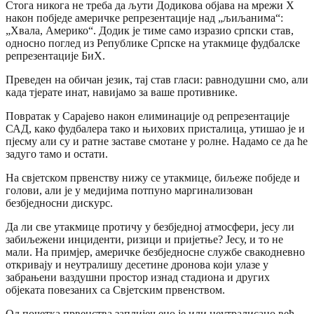
Стога никога не треба да љути Додикова објава на мрежи X
након побједе америчке репрезентације над „љиљанима“:
„Хвала, Америко“. Додик је тиме само изразио српски став,
односно поглед из Републике Српске на утакмице фудбалске
репрезентације БиХ.
Преведен на обичан језик, тај став гласи: равнодушни смо, али
када тјерате инат, навијамо за ваше противнике.
Повратак у Сарајево након елиминације од репрезентације
САД, како фудбалера тако и њихових присталица, утишао је и
пјесму али су и ратне заставе смотане у ролне. Надамо се да ће
задуго тамо и остати.
На свјетском првенству нижу се утакмице, биљеже побједе и
голови, али је у медијима потпуно маргинализован
безбједносни дискурс.
Да ли све утакмице протичу у безбједној атмосфери, јесу ли
забиљежени инциденти, ризици и пријетње? Јесу, и то не
мали. На примјер, америчке безбједносне службе свакодневно
откривају и неутралишу десетине дронова који улазе у
забрањени ваздушни простор изнад стадиона и других
објеката повезаних са Свјетским првенством.
Од почетка првенства заплијењено је или неутралисано већ