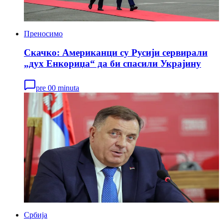
Преносимо
Скачко: Американци су Русији сервирали
„дух Енкориџа“ да би спасили Украјину
pre 00 minuta
Србија