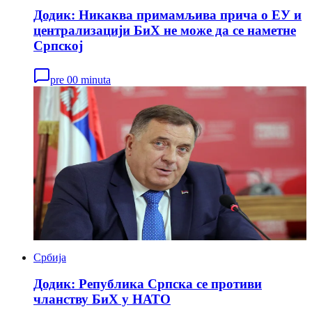
Додик: Никаква примамљива прича о ЕУ и
централизацији БиХ не може да се наметне
Српској
pre 00 minuta
Србија
Додик: Република Српска се противи
чланству БиХ у НАТО