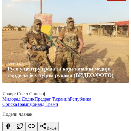
АФРИКА
Руси у центру града за који западни медији
тврде да је у туђим рукама (ВИДЕО/ФОТО)
Извор: Све о Српској
Милорад Додик
Предраг Ћеранић
Република
Српска
Трамп
Доналд Трамп
Подели чланак
Више