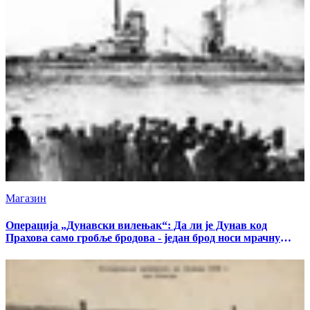
Магазин
Операција „Дунавски вилењак“: Да ли је Дунав код
Прахова само гробље бродова - један брод носи мрачну
тајну