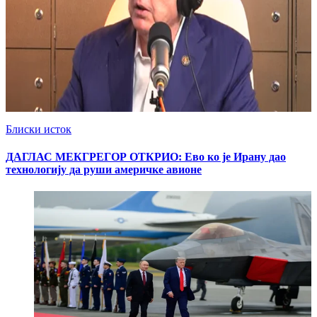
Блиски исток
ДАГЛАС МЕКГРЕГОР ОТКРИО: Ево ко је Ирану дао
технологију да руши америчке авионе