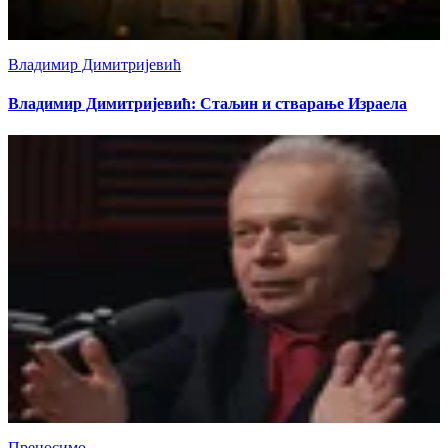
Владимир Димитријевић
Владимир Димитријевић: Стаљин и стварање Израела
Преносимо