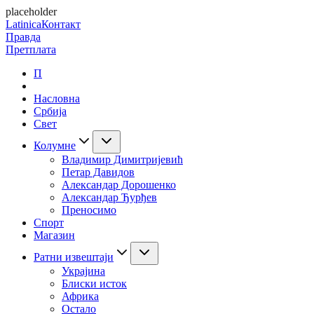
placeholder
Latinica
Контакт
Правда
Претплата
П
Насловна
Србија
Свет
Колумне
Владимир Димитријевић
Петар Давидов
Александар Дорошенко
Александар Ђурђев
Преносимо
Спорт
Магазин
Ратни извештаји
Украјина
Блиски исток
Африка
Остало