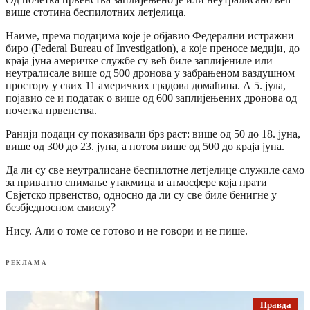
више стотина беспилотних летјелица.
Наиме, према подацима које је објавио Федерални истражни
биро (Federal Bureau of Investigation), а које преносе медији, до
краја јуна америчке службе су већ биле заплијениле или
неутралисале више од 500 дронова у забрањеном ваздушном
простору у свих 11 америчких градова домаћина. А 5. јула,
појавио се и податак о више од 600 заплијењених дронова од
почетка првенства.
Ранији подаци су показивали брз раст: више од 50 до 18. јуна,
више од 300 до 23. јуна, а потом више од 500 до краја јуна.
Да ли су све неутралисане беспилотне летјелице служиле само
за приватно снимање утакмица и атмосфере која прати
Свјетско првенство, односно да ли су све биле бенигне у
безбједносном смислу?
Нису. Али о томе се готово и не говори и не пише.
РЕКЛАМА
Правда