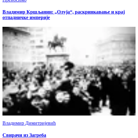
Владимир Кршљанин: „Олуја“, раскринкавање и крај
отпадничке империје
Владимир Димитријевић
Свирачи из Загреба