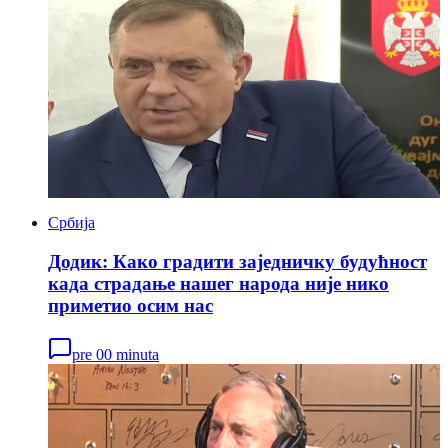
Србија
Додик: Како градити заједничку будућност
када страдање нашег народа није нико
приметио осим нас
pre 00 minuta