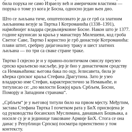
била порука не само Израелу већ и америчким властима —
порука о томе уз кога је Босна, односно један њен дио.
Што се љиљана тиче, општепознато је да се грб са златним
љиљанима везује за Твртка I Котроманића (1338–1391),
најмоћнијег владара средњовјековне Босне. Након што је 1377.
године крунисан за краља у манастиру Милешеви, код гроба
Светог Саве, Твртко I користио је грб династије Котроманића:
плави штит, сребрну дијагоналну траку и шест златних
љиљана — по три са сваке стране траке.
Твртко I свјесно је и у правно-политичком смислу преузео
српско краљевско насљеђе, јер је био у династичком сродству
са Немањићима: његова бака по оцу, Јелисавета, била је
кћерка српског краља Стефана Драгутина. Зато је узео
владарско име Стефан, карактеристично за Немањиће, и
титулисао се: „по милости Божјој краљ Србљем, Босни,
Поморју и Западним странама“.
„Србљем“ је у његовој титули било на првом мјесту. Међутим,
застава Стефана Твртка I почетком рата у БиХ присвојена је
од руководства босанских Муслимана, данашњих Бошњака, а
носиле су је и јединице такозване Армије БиХ. Стога се она
данас у Републици Српској посматра првенствено у том
контексту.