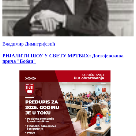
Владимир Димитријевић
РИЈАЛИТИ ШОУ У СВЕТУ МРТВИХ: Достојевскова
прича "Бобац"