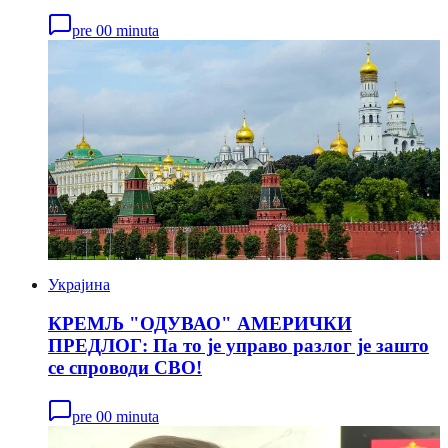
pre 00 minuta
Украјина
КРЕМЉ "ОДУВАО" АМЕРИЧКИ
ПРЕДЛОГ: Па то је управо разлог је зашто
се спроводи СВО!
pre 00 minuta