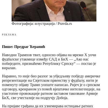
Фотографија: илустрација / Pravda.rs
РЕКЛАМА
Пише: Предраг Ћeранић
Наводни Трампов твит, односно објава на мрежи X уочи
фудбалске утакмице између САД и БиХ — „Ако нас
побиједите, признаћемо Републику Српску“ — постао је
виралан.
Наравно, то није био разлог за убједљиву побједу америчке
репрезентације на Свјетском првенству у фудбалу, нити је
поменуту објаву Трамп уопште написао. Ријеч је о српском
одговору, креираном уз помоћ вјештачке интелигенције, на
узастопне провокације ратном заставом такозване Армије
БиХ, све учесталије на подручју Добоја.
На пријаве грађана да их узнемирава истицање ратних