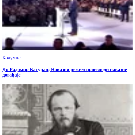
Колумне
Др Радомир Батуран; Наказни режим производи наказне
догађаје