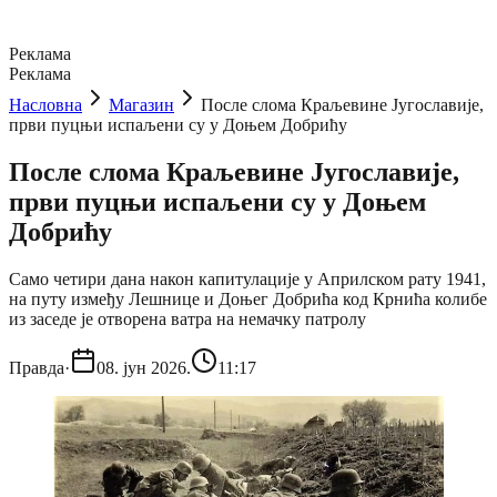
Реклама
Реклама
Насловна
Магазин
После слома Краљевине Југославије,
први пуцњи испаљени су у Доњем Добрићу
После слома Краљевине Југославије,
први пуцњи испаљени су у Доњем
Добрићу
Само четири дана након капитулације у Априлском рату 1941,
на путу између Лешнице и Доњег Добрића код Крнића колибе
из заседе је отворена ватра на немачку патролу
Правда
·
08. јун 2026.
11:17