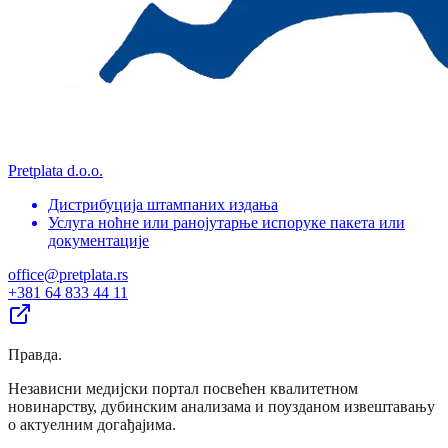
Pretplata d.o.o.
Дистрибуција штампаних издања
Услуга ноћне или ранојутарње испоруке пакета или
документације
office@pretplata.rs
+381 64 833 44 11
Правда
.
Независни медијски портал посвећен квалитетном
новинарству, дубинским анализама и поузданом извештавању
о актуелним догађајима.