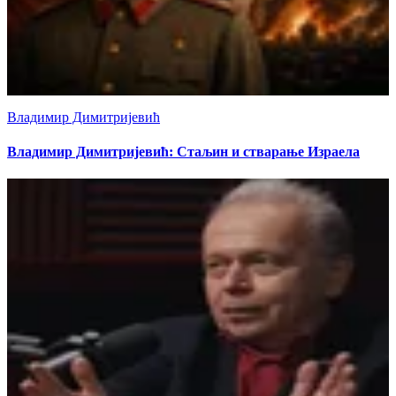
Владимир Димитријевић
Владимир Димитријевић: Стаљин и стварање Израела