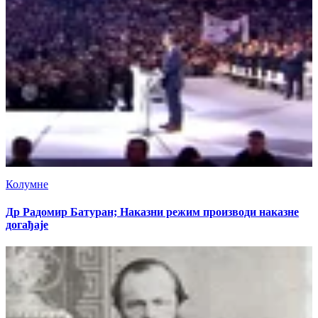
Колумне
Др Радомир Батуран; Наказни режим производи наказне
догађаје