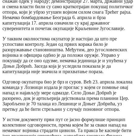
снажан одјек у народу; демонстрације 27. марта, државни удар
и смена власти били су само краткотрајан покушај политичког
отпора, који је убрзо угушен војном силом снага Трећег рајха.
Немачко бомбардовање Београда 6. априла и брза
капитулација 17. априла означили су крај државног
суверенитета и почетак окупације Краљевине Југославије.
У таквим околностима окупатор је настојао да што пре
успостави контролу. Један од првих корака било је
разоружавање становништва. Међутим, део југословенских
војника и официра одбио је да положи оружје. Управо у
покушају да се оно одузме, немачка јединица је и упућена у
Доњи Добрић. Заседа која је уследила показала је да
капитулација није значила и прихватање пораза.
Одговор окупатора био је брз и суров. Већ 23. априла локална
команда у Лозници издала је проглас у којем се помиње овај
напад и најављују мере одмазде. Село Доњи Добрић је
разорено, док је артиљерија дејствовала према планини Цер.
Заробљено је 70 талаца из Лешнице и Доњег Добрића, уз
претњу да ће бити стрељани у случају поновног отпора.
У истом документу први пут се јасно формулише принцип
колективне одговорности, према којем ће за сваки напад на
немачког војника страдати цивили. Та пракса ће касније бити
још драстичније спровођена, наредбама генерала Франца