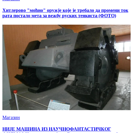
Хитлерово "моћно" оружје које је требало да промени ток
рата постало мета за вежбу руских тенкиста (ФОТО)
Магазин
НИЈЕ МАШИНА ИЗ НАУЧНОФАНТАСТИЧКОГ