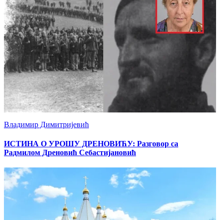
Владимир Димитријевић
ИСТИНА О УРОШУ ДРЕНОВИЋУ: Разговор са
Радмилом Дреновић Себастијановић