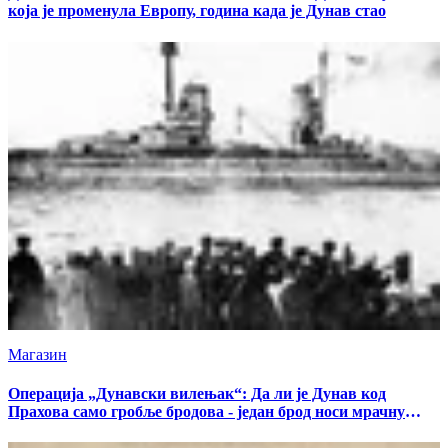
која је променула Европу, година када је Дунав стао
Магазин
Операција „Дунавски вилењак“: Да ли је Дунав код
Прахова само гробље бродова - један брод носи мрачну
тајну