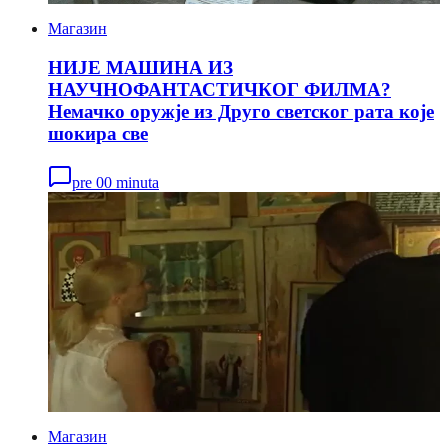
Магазин
НИЈЕ МАШИНА ИЗ
НАУЧНОФАНТАСТИЧКОГ ФИЛМА?
Немачко оружје из Друго светског рата које
шокира све
pre 00 minuta
Магазин