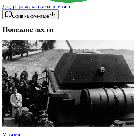
Додај Правду као жељени извор
Скочи на коментаре
Повезане вести
Магазин