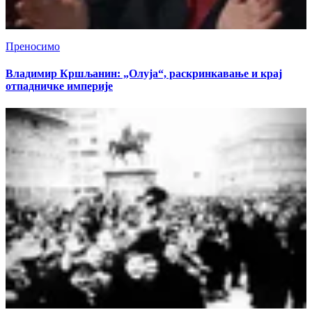
Преносимо
Владимир Кршљанин: „Олуја“, раскринкавање и крај
отпадничке империје