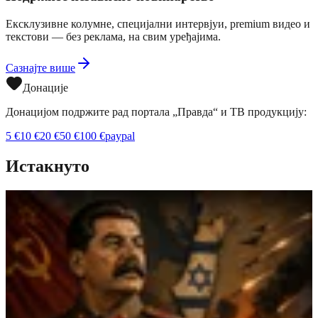
Ексклузивне колумне, специјални интервјуи, premium видео и
текстови — без реклама, на свим уређајима.
Сазнајте више
Донације
Донацијом подржите рад портала „Правда“ и ТВ продукцију:
5
€
10
€
20
€
50
€
100
€
paypal
Истакнуто