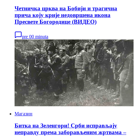
Четничка црква на Бобији и трагична
прича коју крије недовршена икона
Пресвете Богородице (ВИДЕО)
pre 00 minuta
Магазин
Битка на Зеленгори! Срби исправљају
неправду према заборављеним жртвама –