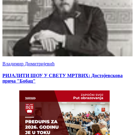
Владимир Димитријевић
РИЈАЛИТИ ШОУ У СВЕТУ МРТВИХ: Достојевскова
прича "Бобац"