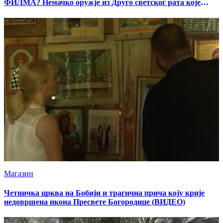
ФИЛМА? Немачко оружје из Друго светског рата које
шокира све
Магазин
Четничка црква на Бобији и трагична прича коју крије
недовршена икона Пресвете Богородице (ВИДЕО)