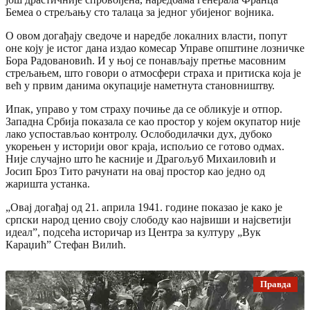
Бемеа о стрељању сто талаца за једног убијеног војника.
О овом догађају сведоче и наредбе локалних власти, попут
оне коју је истог дана издао комесар Управе општине лозничке
Бора Радовановић. И у њој се понављају претње масовним
стрељањем, што говори о атмосфери страха и притиска која је
већ у првим данима окупације наметнута становништву.
Ипак, управо у том страху почиње да се обликује и отпор.
Западна Србија показала се као простор у којем окупатор није
лако успостављао контролу. Ослободилачки дух, дубоко
укорењен у историји овог краја, испољио се готово одмах.
Није случајно што ће касније и Драгољуб Михаиловић и
Јосип Броз Тито рачунати на овај простор као једно од
жаришта устанка.
„Овај догађај од 21. априла 1941. године показао је како је
српски народ ценио своју слободу као највиши и најсветији
идеал”, подсећа историчар из Центра за културу „Вук
Караџић” Стефан Вилић.
Правда