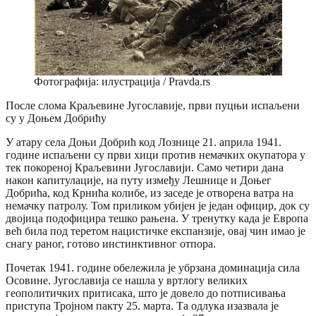
Фотографија: илустрација / Pravda.rs
После слома Краљевине Југославије, први пуцњи испаљени
су у Доњем Добрићу
У атару села Доњи Добрић код Лознице 21. априла 1941.
године испаљени су први хици против немачких окупатора у
тек покореној Краљевини Југославији. Само четири дана
након капитулације, на путу између Лешнице и Доњег
Добрића, код Крнића колибе, из заседе је отворена ватра на
немачку патролу. Том приликом убијен је један официр, док су
двојица подофицира тешко рањена. У тренутку када је Европа
већ била под теретом нацистичке експанзије, овај чин имао је
снагу раног, готово инстинктивног отпора.
Почетак 1941. године обележила је убрзана доминација сила
Осовине. Југославија се нашла у вртлогу великих
геополитичких притисака, што је довело до потписивања
приступа Тројном пакту 25. марта. Та одлука изазвала је