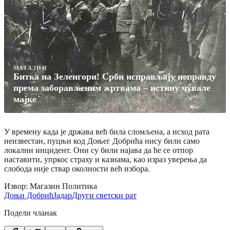
МАГАЗИН
Битка на Зеленгори! Срби исправљају неправду
према заборављеним жртвама – истину чувале
мајке
У времену када је држава већ била сломљена, а исход рата
неизвестан, пуцњи код Доњег Добрића нису били само
локални инцидент. Они су били најава да ће се отпор
наставити, упркос страху и казнама, као израз уверења да
слобода није ствар околности већ избора.
Извор: Магазин Политика
Доњи Добрић
Јадар
Други светски рат
Подели чланак