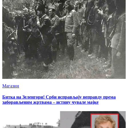
Магазин
Битка на Зеленгори! Срби исправљају неправду према
заборављеним жртвама – истину чувале мајке