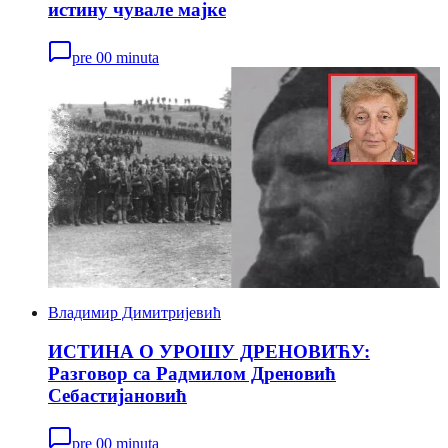
истину чувале мајке
pre 00 minuta
Владимир Димитријевић
ИСТИНА О УРОШУ ДРЕНОВИЋУ:
Разговор са Радмилом Дреновић
Себастијановић
pre 00 minuta