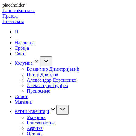
placeholder
Latinica
Контакт
Правда
Претплата
П
Насловна
Србија
Свет
Колумне
Владимир Димитријевић
Петар Давидов
Александар Дорошенко
Александар Ђурђев
Преносимо
Спорт
Магазин
Ратни извештаји
Украјина
Блиски исток
Африка
Остало