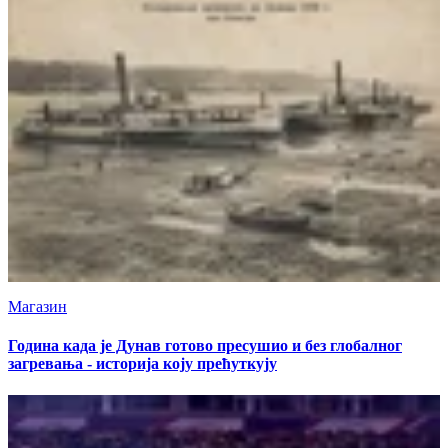
Магазин
Година када је Дунав готово пресушио и без глобалног
загревања - историја коју прећуткују