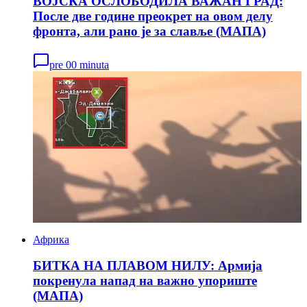
ВОЈСКА ОСЛОБОДИЛА ВАЖАН ГРАД:
После две године преокрет на овом делу
фронта, али рано је за славље (МАПА)
pre 00 minuta
Африка
БИТКА НА ПЛАВОМ НИЛУ: Армија
покренула напад на важно упориште
(МАПА)