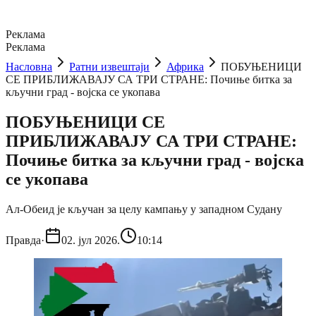
Реклама
Реклама
Насловна
Ратни извештаји
Африка
ПОБУЊЕНИЦИ
СЕ ПРИБЛИЖАВАЈУ СА ТРИ СТРАНЕ: Почиње битка за
кључни град - војска се укопава
ПОБУЊЕНИЦИ СЕ
ПРИБЛИЖАВАЈУ СА ТРИ СТРАНЕ:
Почиње битка за кључни град - војска
се укопава
Ал-Обеид је кључан за целу кампању у западном Судану
Правда
·
02. јул 2026.
10:14