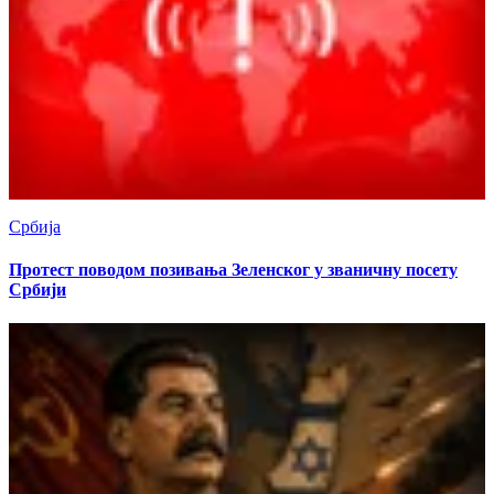
Србија
Протест поводом позивања Зеленског у званичну посету
Србији