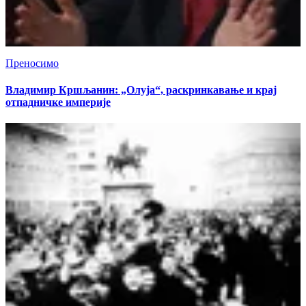
Преносимо
Владимир Кршљанин: „Олуја“, раскринкавање и крај
отпадничке империје