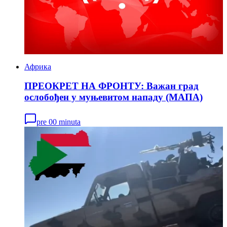
Африка
ПРЕОКРЕТ НА ФРОНТУ: Важан град
ослобођен у муњевитом нападу (МАПА)
pre 00 minuta