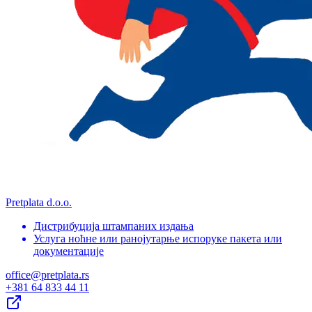
Pretplata d.o.o.
Дистрибуција штампаних издања
Услуга ноћне или ранојутарње испоруке пакета или
документације
office@pretplata.rs
+381 64 833 44 11