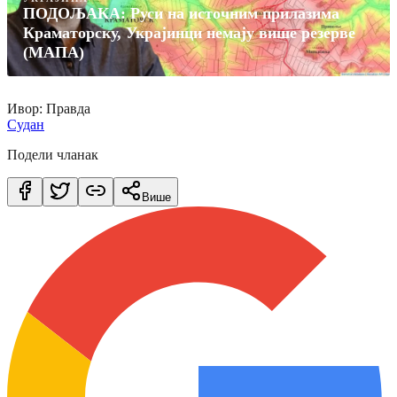
ПОДОЉАКА: Руси на источним прилазима
Краматорску, Украјинци немају више резерве
(МАПА)
Ивор: Правда
Судан
Подели чланак
Више