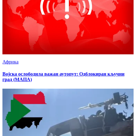
Африка
Војска ослободила важан аутопут: Одблокиран кључни
град (МАПА)