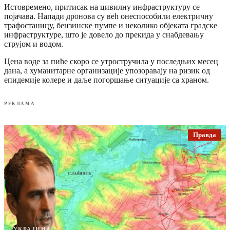
Истовремено, притисак на цивилну инфраструктуру се
појачава. Напади дронова су већ онеспособили електричну
трафостаницу, бензинске пумпе и неколико објеката градске
инфраструктуре, што је довело до прекида у снабдевању
струјом и водом.
Цена воде за пиће скоро се утростручила у последњих месец
дана, а хуманитарне организације упозоравају на ризик од
епидемије колере и даље погоршање ситуације са храном.
РЕКЛАМА
Правда
УКРАЈИНА