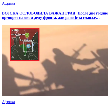
Африка
ВОЈСКА ОСЛОБОДИЛА ВАЖАН ГРАД: После две године
преокрет на овом делу фронта, али рано је за славље
(МАПА)
Африка