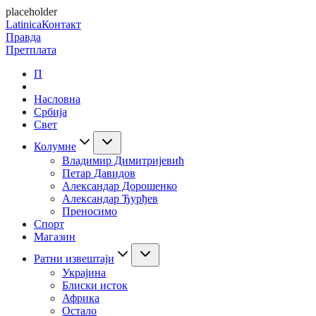
placeholder
Latinica
Контакт
Правда
Претплата
П
Насловна
Србија
Свет
Колумне
Владимир Димитријевић
Петар Давидов
Александар Дорошенко
Александар Ђурђев
Преносимо
Спорт
Магазин
Ратни извештаји
Украјина
Блиски исток
Африка
Остало