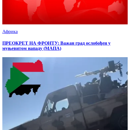
Африка
ПРЕОКРЕТ НА ФРОНТУ: Важан град ослобођен у
муњевитом нападу (МАПА)