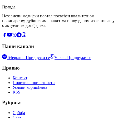
Правда
.
Независни медијски портал посвећен квалитетном
новинарству, дубинским анализама и поузданом извештавању
о актуелним догађајима.
Наши канали
Telegram - Придружи се
Viber - Придружи се
Правно
Контакт
Политика приватности
Услови коришћења
RSS
Рубрике
Србија
Свет