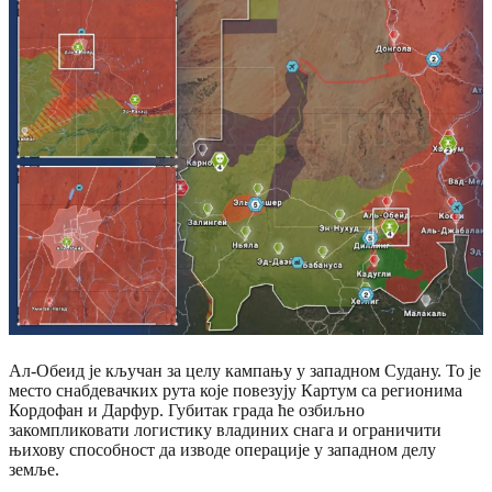
Ал-Обеид је кључан за целу кампању у западном Судану. То је
место снабдевачких рута које повезују Картум са регионима
Кордофан и Дарфур. Губитак града ће озбиљно
закомпликовати логистику владиних снага и ограничити
њихову способност да изводе операције у западном делу
земље.