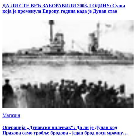
ДА ЛИ СТЕ ВЕЋ ЗАБОРАВИЛИ 2003. ГОДИНУ: Суша
која је променула Европу, година када је Дунав стао
Магазин
Операција „Дунавски вилењак“: Да ли је Дунав код
Прахова само гробље бродова - један брод носи мрачну