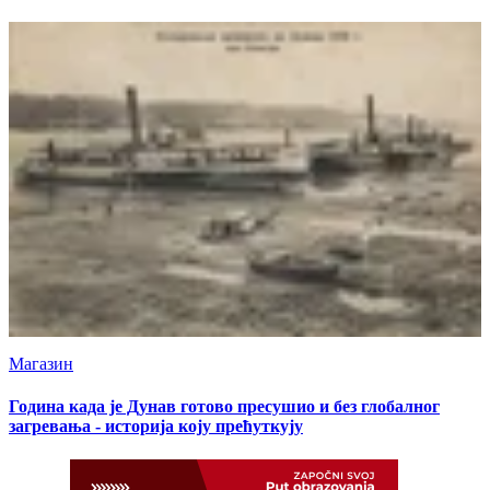
тајну
Магазин
Година када је Дунав готово пресушио и без глобалног
загревања - историја коју прећуткују