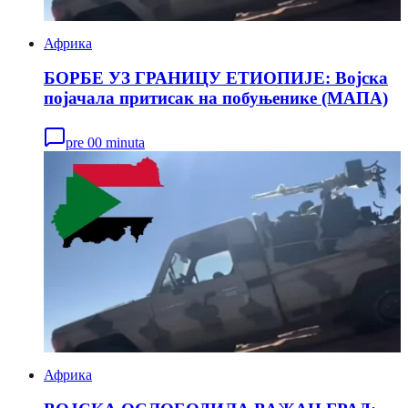
Африка
БОРБЕ УЗ ГРАНИЦУ ЕТИОПИЈЕ: Војска
појачала притисак на побуњенике (МАПА)
pre 00 minuta
Африка