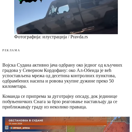
Фотографија: илустрација / Pravda.rs
РЕКЛАМА
Војска Судана активно јача одбрану око једног од кључних
градова у Северном Кордофану: око Ал-Обеида је већ
успостављена мрежа од десетина контролних пунктова,
одбрамбених насипа и ровова укупне дужине преко 50
километара.
Команда се припрема за дуготрајну опсаду, док јединице
побуњеничких Снага за брзо реаговање настављају да се
приближавају граду из неколико праваца.