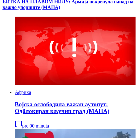
БИТКА НА ПЛАВОМ НИЛУ: Армија покренула напад на
важно упориште (МАПА)
Африка
Војска ослободила важан аутопут:
Одблокиран кључни град (МАПА)
pre 00 minuta