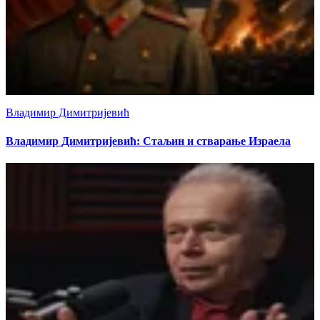
Владимир Димитријевић
Владимир Димитријевић: Стаљин и стварање Израела