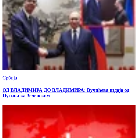
Србија
ОД ВЛАДИМИРА ДО ВЛАДИМИРА: Вучићева издаја од
Путина ка Зеленском