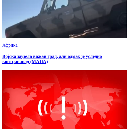
Африка
Војска заузела важан град, али одмах је уследио
контранапад (МАПА)