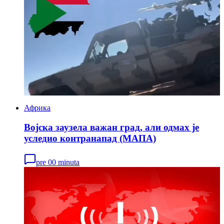
Африка
Војска заузела важан град, али одмах је
уследио контранапад (МАПА)
pre 00 minuta