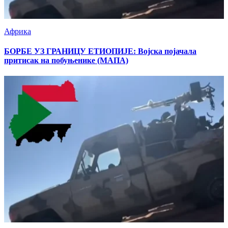
Африка
БОРБЕ УЗ ГРАНИЦУ ЕТИОПИЈЕ: Војска појачала
притисак на побуњенике (МАПА)