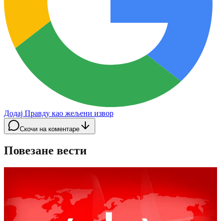
Додај Правду као жељени извор
Скочи на коментаре
Повезане вести