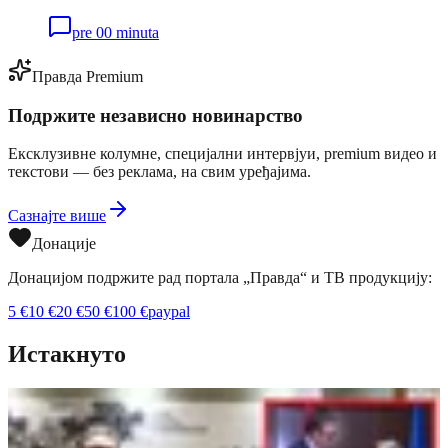
pre 00 minuta
Правда Premium
Подржите независно новинарство
Ексклузивне колумне, специјални интервјуи, premium видео и
текстови — без реклама, на свим уређајима.
Сазнајте више
Донације
Донацијом подржите рад портала „Правда“ и ТВ продукцију:
5
€
10
€
20
€
50
€
100
€
paypal
Истакнуто