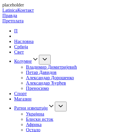
placeholder
Latinica
Контакт
Правда
Претплата
П
Насловна
Србија
Свет
Колумне
Владимир Димитријевић
Петар Давидов
Александар Дорошенко
Александар Ђурђев
Преносимо
Спорт
Магазин
Ратни извештаји
Украјина
Блиски исток
Африка
Остало