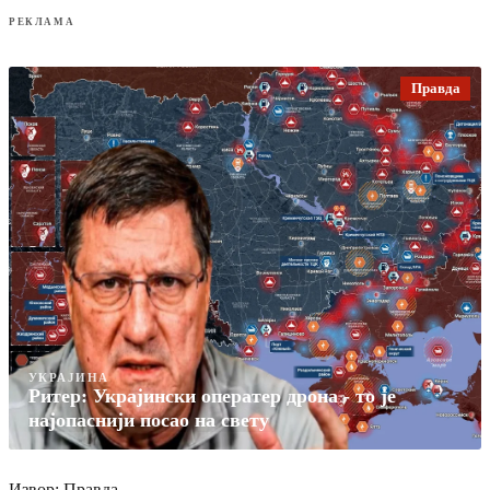
РЕКЛАМА
Правда
УКРАЈИНА
Ритер: Украјински оператер дрона - то је
најопаснији посао на свету
Извор: Правда