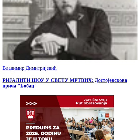
Владимир Димитријевић
РИЈАЛИТИ ШОУ У СВЕТУ МРТВИХ: Достојевскова
прича "Бобац"