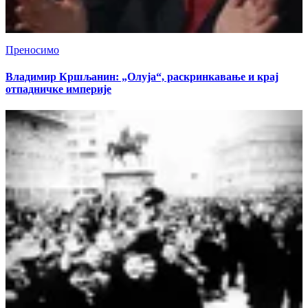
Преносимо
Владимир Кршљанин: „Олуја“, раскринкавање и крај
отпадничке империје