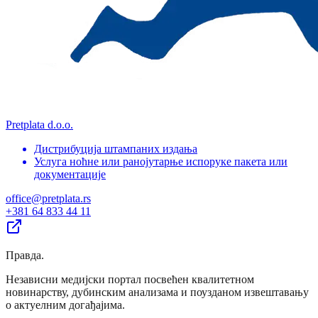
Pretplata d.o.o.
Дистрибуција штампаних издања
Услуга ноћне или ранојутарње испоруке пакета или
документације
office@pretplata.rs
+381 64 833 44 11
Правда
.
Независни медијски портал посвећен квалитетном
новинарству, дубинским анализама и поузданом извештавању
о актуелним догађајима.