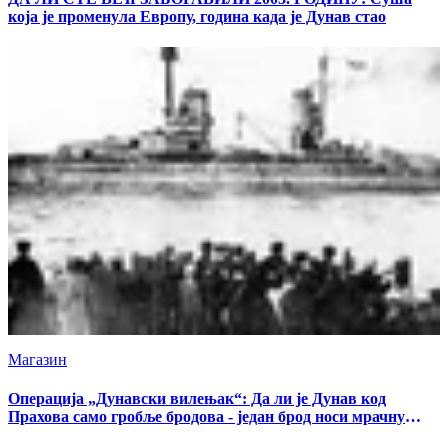
која је променула Европу, година када је Дунав стао
Магазин
Операција „Дунавски вилењак“: Да ли је Дунав код
Прахова само гробље бродова - један брод носи мрачну
тајну