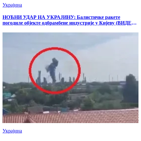
Украјина
НОЋНИ УДАР НА УКРАЈИНУ: Балистичке ракете
погодиле објекте одбрамбене индустрије у Кијеву (ВИДЕО/
ФОТО)
Украјина