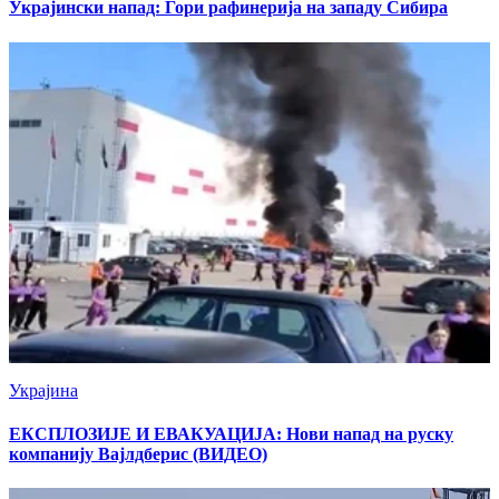
Украјински напад: Гори рафинерија на западу Сибира
Украјина
ЕКСПЛОЗИЈЕ И ЕВАКУАЦИЈА: Нови напад на руску
компанију Вајлдберис (ВИДЕО)