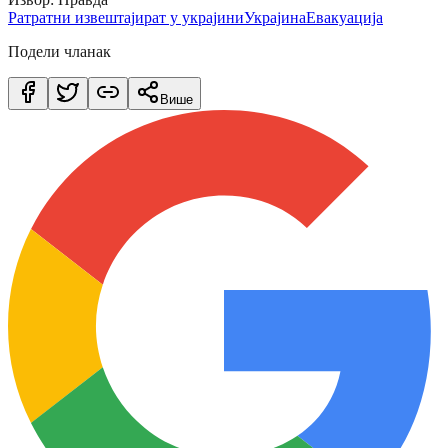
Рат
ратни извештаји
рат у украјини
Украјина
Евакуација
Подели чланак
Више