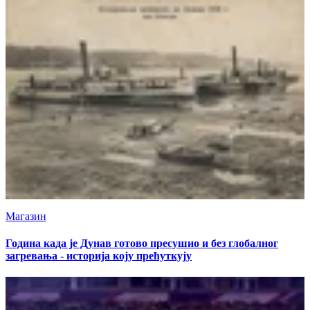
Магазин
Година када је Дунав готово пресушио и без глобалног
загревања - историја коју прећуткују