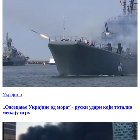
Украјина
„Одсецање Украјине од мора“ - руски удари који тотално
мењају игру