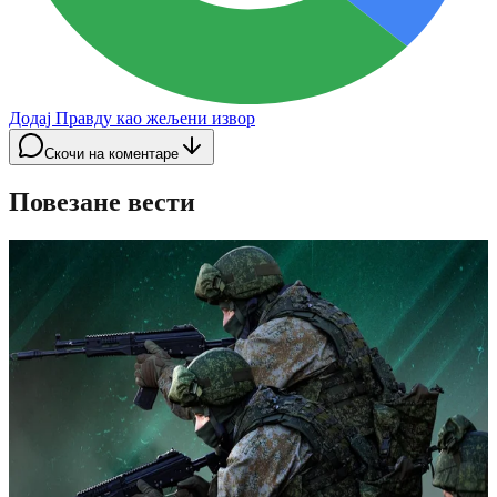
Додај Правду као жељени извор
Скочи на коментаре
Повезане вести