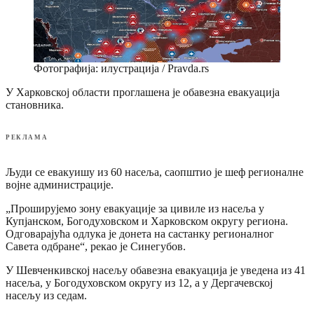
Фотографија: илустрација / Pravda.rs
У Харковској области проглашена је обавезна евакуација
становника.
РЕКЛАМА
Људи се евакуишу из 60 насеља, саопштио је шеф регионалне
војне администрације.
„Проширујемо зону евакуације за цивиле из насеља у
Купјанском, Богодуховском и Харковском округу региона.
Одговарајућа одлука је донета на састанку регионалног
Савета одбране“, рекао је Синегубов.
У Шевченкивској насељу обавезна евакуација је уведена из 41
насеља, у Богодуховском округу из 12, а у Дергачевској
насељу из седам.