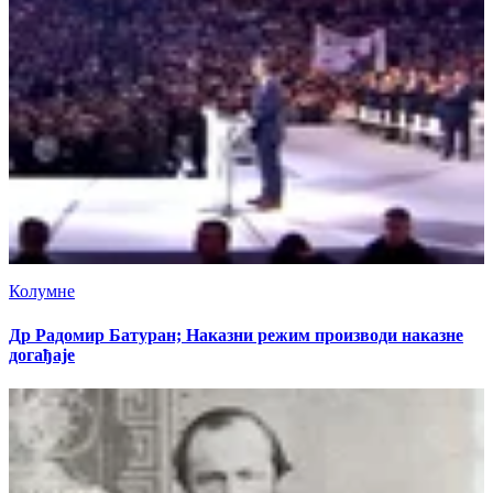
Колумне
Др Радомир Батуран; Наказни режим производи наказне
догађаје