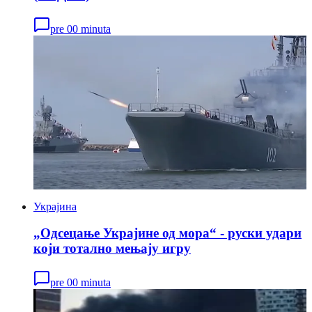
pre 00 minuta
Украјина
„Одсецање Украјине од мора“ - руски удари
који тотално мењају игру
pre 00 minuta