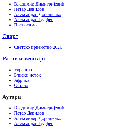
Владимир Димитријевић
Петар Давидов
Александар Дорошенко
Александар Ђурђев
Преносимо
Спорт
Светско првенство 2026
Ратни извештаји
Украјина
Блиски исток
Африка
Остало
Аутори
Владимир Димитријевић
Петар Давидов
Александар Дорошенко
Александар Ђурђев