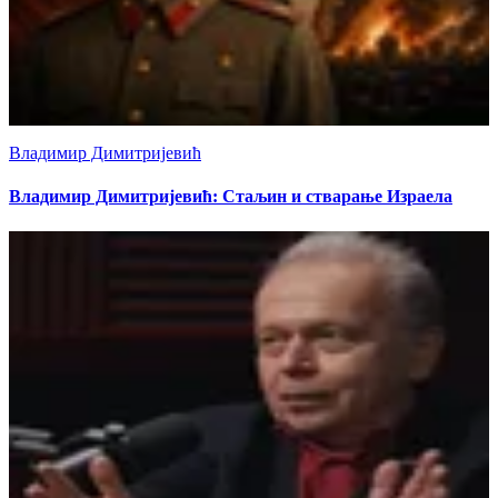
Владимир Димитријевић
Владимир Димитријевић: Стаљин и стварање Израела