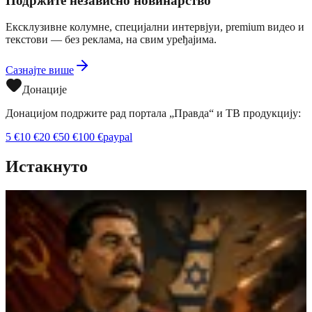
Подржите независно новинарство
Ексклузивне колумне, специјални интервјуи, premium видео и
текстови — без реклама, на свим уређајима.
Сазнајте више
Донације
Донацијом подржите рад портала „Правда“ и ТВ продукцију:
5
€
10
€
20
€
50
€
100
€
paypal
Истакнуто