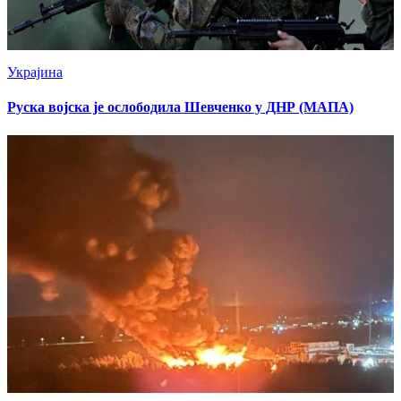
Украјина
Руска војска је ослободила Шевченко у ДНР (МАПА)