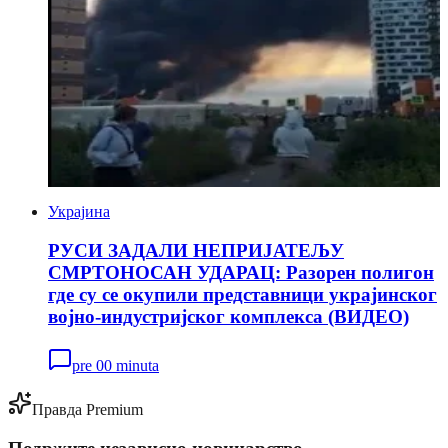
Украјина
РУСИ ЗАДАЛИ НЕПРИЈАТЕЉУ
СМРТОНОСАН УДАРАЦ: Разорен полигон
где су се окупили представници украјинског
војно-индустријског комплекса (ВИДЕО)
pre 00 minuta
Правда Premium