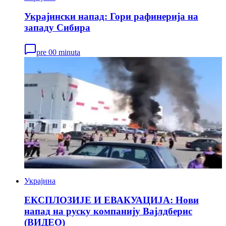
Украјински напад: Гори рафинерија на
западу Сибира
pre 00 minuta
Украјина
ЕКСПЛОЗИЈЕ И ЕВАКУАЦИЈА: Нови
напад на руску компанију Вајлдберис
(ВИДЕО)