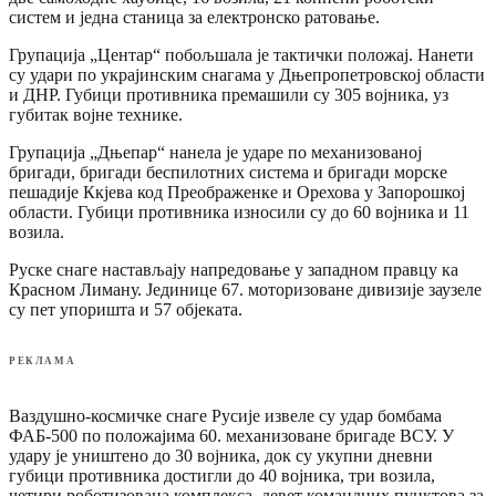
систем и једна станица за електронско ратовање.
Групација „Центар“ побољшала је тактички положај. Нанети
су удари по украјинским снагама у Дњепропетровској области
и ДНР. Губици противника премашили су 305 војника, уз
губитак војне технике.
Групација „Дњепар“ нанела је ударе по механизованој
бригади, бригади беспилотних система и бригади морске
пешадије Ккјева код Преображенке и Орехова у Запорошкој
области. Губици противника износили су до 60 војника и 11
возила.
Руске снаге настављају напредовање у западном правцу ка
Красном Лиману. Јединице 67. моторизоване дивизије заузеле
су пет упоришта и 57 објеката.
РЕКЛАМА
Ваздушно-космичке снаге Русије извеле су удар бомбама
ФАБ-500 по положајима 60. механизоване бригаде ВСУ. У
удару је уништено до 30 војника, док су укупни дневни
губици противника достигли до 40 војника, три возила,
четири роботизована комплекса, девет командних пунктова за