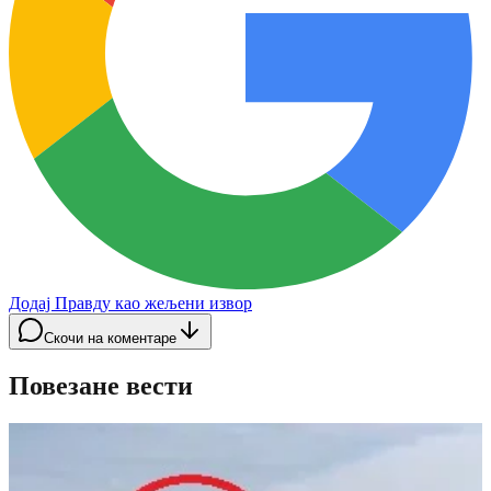
Додај Правду као жељени извор
Скочи на коментаре
Повезане вести