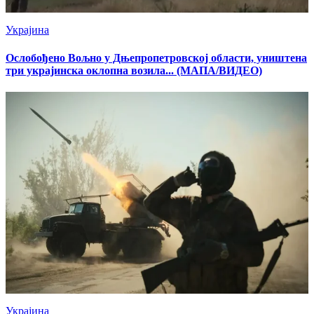
Украјина
Ослобођено Вољно у Дњепропетровској области, уништена
три украјинска оклопна возила... (МАПА/ВИДЕО)
Украјина