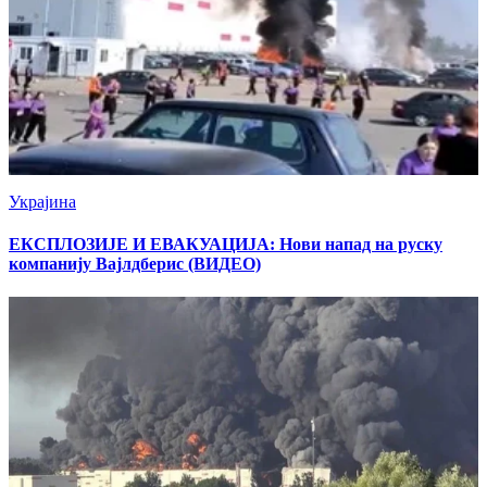
Украјина
ЕКСПЛОЗИЈЕ И ЕВАКУАЦИЈА: Нови напад на руску
компанију Вајлдберис (ВИДЕО)