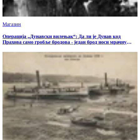
Магазин
Операција „Дунавски вилењак“: Да ли је Дунав код
Прахова само гробље бродова - један брод носи мрачну
тајну