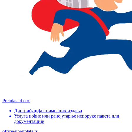
Pretplata d.o.o.
Дистрибуција штампаних издања
Услуга ноћне или ранојутарње испоруке пакета или
документације
office@pretplata.rs