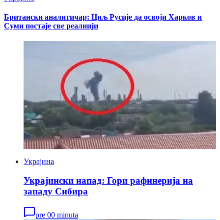
Британски аналитичар: Циљ Русије да освоји Харков и
Суми постаје све реалнији
Украјина
Украјински напад: Гори рафинерија на
западу Сибира
pre 00 minuta