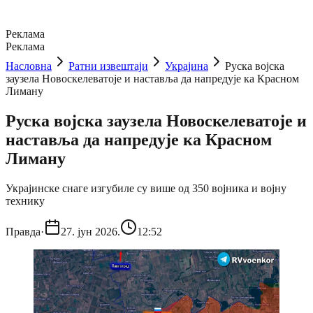
Реклама
Реклама
Насловна
Ратни извештаји
Украјина
Руска војска
заузела Новоскелеватоје и наставља да напредује ка Красном
Лиману
Руска војска заузела Новоскелеватоје и
наставља да напредује ка Красном
Лиману
Украјинске снаге изгубиле су више од 350 војника и војну
технику
Правда
·
27. јун 2026.
12:52