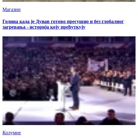
Магазин
Година када је Дунав готово пресушио и без глобалног
загревања - историја коју прећуткују
Колумне