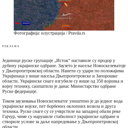
Фотографија: илустрација / Pravda.rs
РЕКЛАМА
Јединице руске групације „Исток“ наставиле су продор у
дубину украјинске одбране. Заузето је насеље Новоскелеватоје
у Дњепропетровској области. Нанети су удари по положајима
Украјинаца у више насеља Дњепропетровске и Запорошке
области. Украјинске снаге изгубиле су више од 350 војника и
војну технику, саопштило је данас Министарство одбране
Руске федерације.
Током заузимања Новоскелеватог уништено је до једног вода
украјинске војске, пет борбених оклопних возила и друга
техника. Руске снаге су се учврстиле на западној обали реке
Гајчур, чиме су нарушиле стабилност украјинске одбране и
створиле услове за даље напредовање у Дњепропетровској
области.