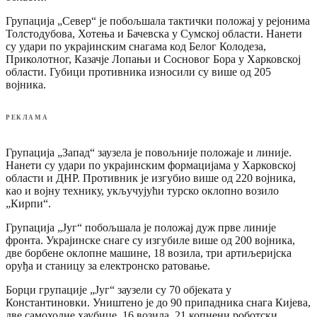
Групација „Север“ је побољшала тактички положај у рејонима
Толстодубова, Хотења и Бачевска у Сумској области. Нанети
су удари по украјинским снагама код Белог Колодеза,
Приколотног, Казачје Лопањи и Сосновог Бора у Харковској
области. Губици противника износили су више од 205
војника.
РЕКЛАМА
Групација „Запад“ заузела је повољније положаје и линије.
Нанети су удари по украјинским формацијама у Харковској
области и ДНР. Противник је изгубио више од 220 војника,
као и војну технику, укључујући турско оклопно возило
„Кирпи“.
Групација „Југ“ побољшала је положај дуж прве линије
фронта. Украјинске снаге су изгубиле више од 200 војника,
две борбене оклопне машине, 18 возила, три артиљеријска
оруђа и станицу за електронско ратовање.
Борци групације „Југ“ заузели су 70 објеката у
Константиновки. Уништено је до 90 припадника снага Кијева,
две самоходне хаубице, 16 возила, 21 копнени роботски