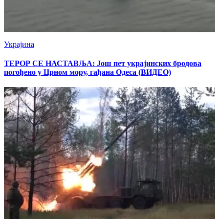
Украјина
ТЕРОР СЕ НАСТАВЉА: Још пет украјинских бродова
погођено у Црном мору, гађана Одеса (ВИДЕО)