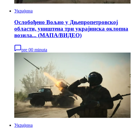
Украјина
Ослобођено Вољно у Дњепропетровској
области, уништена три украјинска оклопна
возила... (МАПА/ВИДЕО)
pre 00 minuta
Украјина