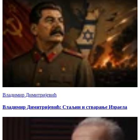
Владимир Димитријевић
Владимир Димитријевић: Стаљин и стварање Израела