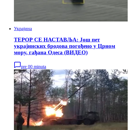
Украјина
ТЕРОР СЕ НАСТАВЉА: Још пет
украјинских бродова погођено у Црном
мору, гађана Одеса (ВИДЕО)
pre 00 minuta