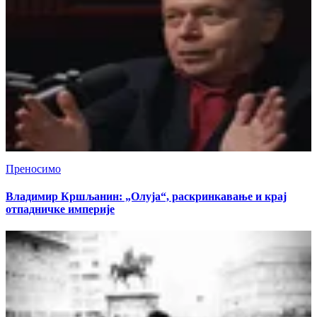
Преносимо
Владимир Кршљанин: „Олуја“, раскринкавање и крај
отпадничке империје