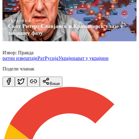
УКРАЈИНА
Скот Ритер: Славјанск и Краматорск улазе у
завршну фазу
Извор: Правда
ратни извештаји
Рат
Русија
Украјина
рат у украјини
Подели чланак
Више