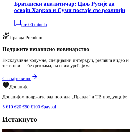
Британски аналитичар: Циљ Русије да
освоји Харков и Суми постаје све реалнији
pre 00 minuta
Правда Premium
Подржите независно новинарство
Ексклузивне колумне, специјални интервјуи, premium видео и
текстови — без реклама, на свим уређајима.
Сазнајте више
Донације
Донацијом подржите рад портала „Правда“ и ТВ продукцију:
5
€
10
€
20
€
50
€
100
€
paypal
Истакнуто