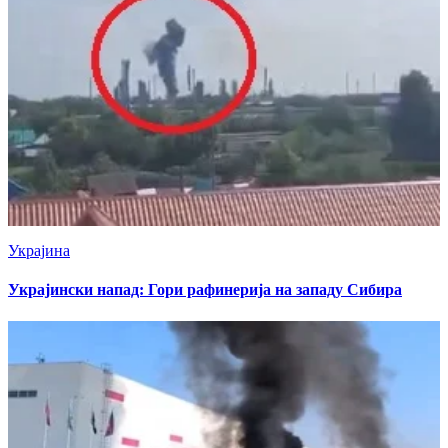
Украјина
Украјински напад: Гори рафинерија на западу Сибира