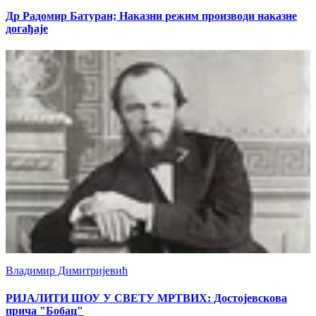
Др Радомир Батуран; Наказни режим производи наказне
догађаје
Владимир Димитријевић
РИЈАЛИТИ ШОУ У СВЕТУ МРТВИХ: Достојевскова
прича "Бобац"