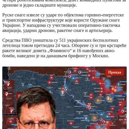
дронове и једно складиште муниције.
Руске снаге извеле су ударе по објектима горивно-енергетске
и транспортне инфраструктуре које користе Оружане снаге
Украјине. У нападима су учествовали оперативно-тактичка
авијација, ударни дронови, ракетне снаге и артиљерија.
Средства ПВО уништила су 511 украјинских беспилотних
летелица током претходна 24 часа. Оборене су и три крстареће
ракете великог домета „Фламинго“ и 16 навођених авио-
бомби, наведено је на данашњем брифингу у Москви.
Правда