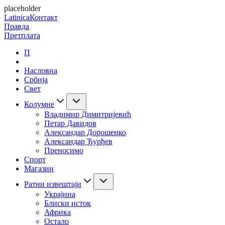
placeholder
Latinica
Контакт
Правда
Претплата
П
Насловна
Србија
Свет
Колумне
Владимир Димитријевић
Петар Давидов
Александар Дорошенко
Александар Ђурђев
Преносимо
Спорт
Магазин
Ратни извештаји
Украјина
Блиски исток
Африка
Остало