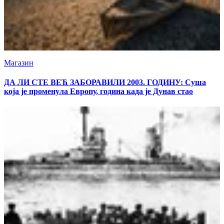
Магазин
ДА ЛИ СТЕ ВЕЋ ЗАБОРАВИЛИ 2003. ГОДИНУ: Суша
која је променула Европу, година када је Дунав стао