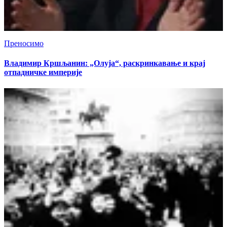
Преносимо
Владимир Кршљанин: „Олуја“, раскринкавање и крај
отпадничке империје