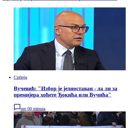
крађа
Србија
Вучевић: "Избор је једноставан - да ли за
премијера хоћете Ђокића или Вучића"
pre 00 minuta