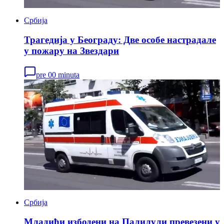
Србија
Трагедија у Београду: Две особе настрадале
у пожару на Звездари
pre 00 minuta
Србија
Младићи избодени на Палилули превезени у