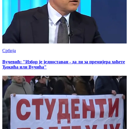
Србија
Вучевић: "Избор је једноставан - да ли за премијера хоћете
Ђокића или Вучића"