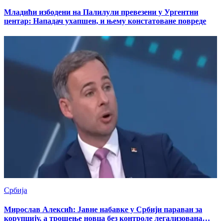
Младићи избодени на Палилули превезени у Ургентни
центар: Нападач ухапшен, и њему констатоване повреде
Србија
Мирослав Алексић: Јавне набавке у Србији параван за
корупцију, а трошење новца без контроле легализована