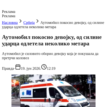
Реклама
Реклама
Насловна
Србија
Аутомобил покосио девојку, од силине
ударца одлетела неколико метара
Аутомобил покосио девојку, од силине
ударца одлетела неколико метара
Aутомобил je силовито оборио девојку која је покушала да
претрчи коловоз
Правда
·
19. јун 2026.
12:19