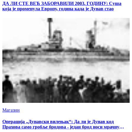
ДА ЛИ СТЕ ВЕЋ ЗАБОРАВИЛИ 2003. ГОДИНУ: Суша
која је променула Европу, година када је Дунав стао
Магазин
Операција „Дунавски вилењак“: Да ли је Дунав код
Прахова само гробље бродова - један брод носи мрачну