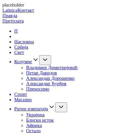
placeholder
Latinica
Контакт
Правда
Претплата
П
Насловна
Србија
Свет
Колумне
Владимир Димитријевић
Петар Давидов
Александар Дорошенко
Александар Ђурђев
Преносимо
Спорт
Магазин
Ратни извештаји
Украјина
Блиски исток
Африка
Остало