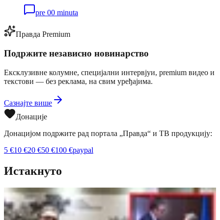
pre 00 minuta
Правда Premium
Подржите независно новинарство
Ексклузивне колумне, специјални интервјуи, premium видео и
текстови — без реклама, на свим уређајима.
Сазнајте више
Донације
Донацијом подржите рад портала „Правда“ и ТВ продукцију:
5
€
10
€
20
€
50
€
100
€
paypal
Истакнуто