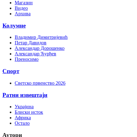
Магазин
Видео
Архива
Колумне
Владимир Димитријевић
Петар Давидов
Александар Дорошенко
Александар Ђурђев
Преносимо
Спорт
Светско првенство 2026
Ратни извештаји
Украјина
Блиски исток
Африка
Остало
Аутори