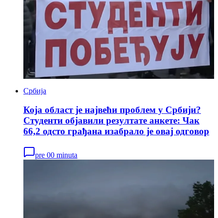
Србија
Која област је највећи проблем у Србији?
Студенти објавили резултате анкете: Чак
66,2 одсто грађана изабрало је овај одговор
pre 00 minuta