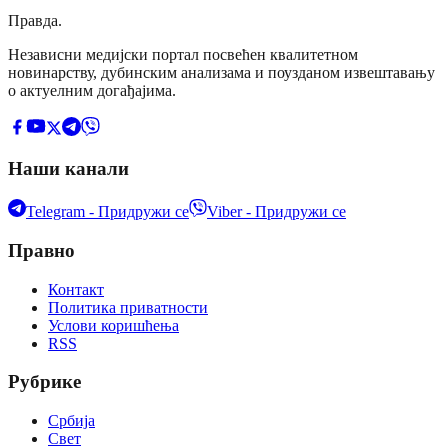
Правда
.
Независни медијски портал посвећен квалитетном
новинарству, дубинским анализама и поузданом извештавању
о актуелним догађајима.
Наши канали
Telegram - Придружи се
Viber - Придружи се
Правно
Контакт
Политика приватности
Услови коришћења
RSS
Рубрике
Србија
Свет