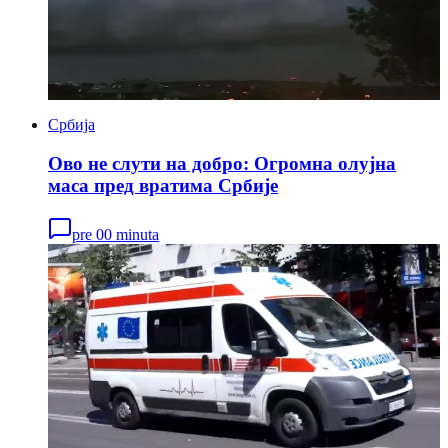
Србија
Ово не слути на добро: Огромна олујна
маса пред вратима Србије
pre 00 minuta