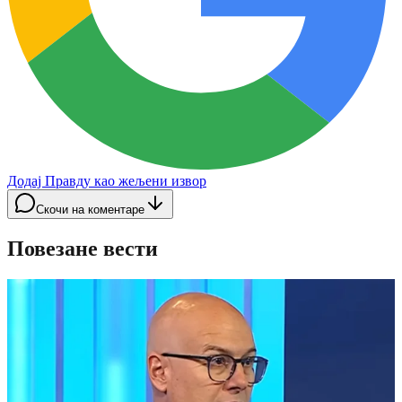
Додај Правду као жељени извор
Скочи на коментаре
Повезане вести