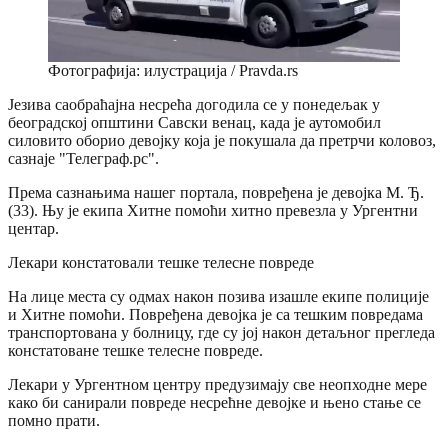
Фотографија: илустрација / Pravda.rs
Језива саобраћајна несрећа догодила се у понедељак у
београдској општини Савски венац, када је аутомобил
силовито оборио девојку која је покушала да претрчи коловоз,
сазнаје "Телеграф.рс".
Према сазнањима нашег портала, повређена је девојка М. Ђ.
(33). Њу је екипа Хитне помоћи хитно превезла у Ургентни
центар.
Лекари констатовали тешке телесне повреде
На лице места су одмах након позива изашле екипе полиције
и Хитне помоћи. Повређена девојка је са тешким повредама
транспортована у болницу, где су јој након детаљног прегледа
констатоване тешке телесне повреде.
Лекари у Ургентном центру предузимају све неопходне мере
како би санирали повреде несрећне девојке и њено стање се
помно прати.