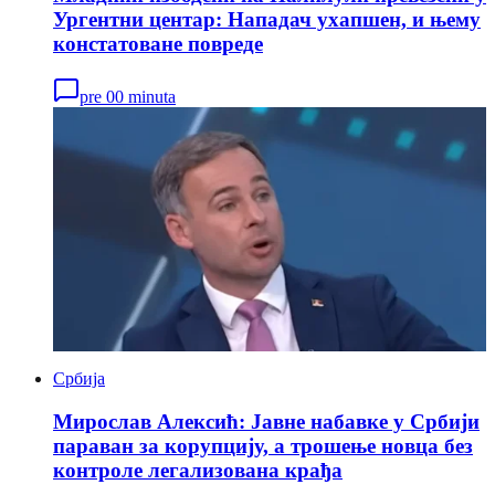
Ургентни центар: Нападач ухапшен, и њему
констатоване повреде
pre 00 minuta
Србија
Мирослав Алексић: Јавне набавке у Србији
параван за корупцију, а трошење новца без
контроле легализована крађа