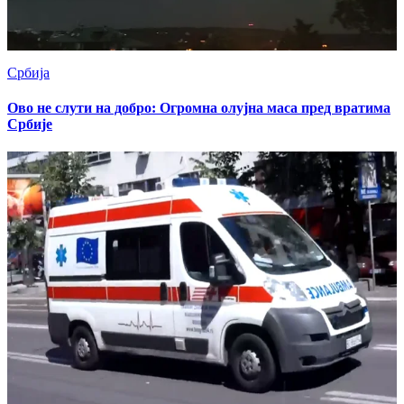
Србија
Ово не слути на добро: Огромна олујна маса пред вратима
Србије