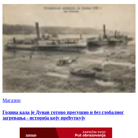
тајну
Магазин
Година када је Дунав готово пресушио и без глобалног
загревања - историја коју прећуткују