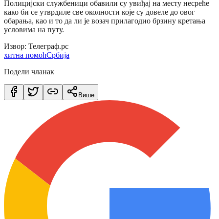
Полицијски службеници обавили су увиђај на месту несреће
како би се утврдиле све околности које су довеле до овог
обарања, као и то да ли је возач прилагодио брзину кретања
условима на путу.
Извор: Телеграф.рс
хитна помоћ
Србија
Подели чланак
Више