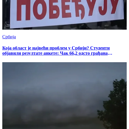
Србија
Која област је највећи проблем у Србији? Студенти
објавили резултате анкете: Чак 66,2 одсто грађана
изабрало је овај одговор