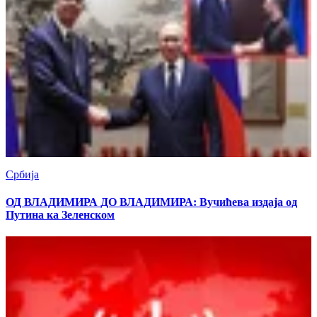
Србија
ОД ВЛАДИМИРА ДО ВЛАДИМИРА: Вучићева издаја од
Путина ка Зеленском