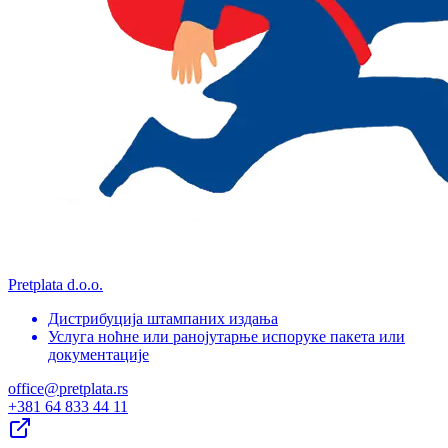
Pretplata d.o.o.
Дистрибуција штампаних издања
Услуга ноћне или ранојутарње испоруке пакета или
документације
office@pretplata.rs
+381 64 833 44 11