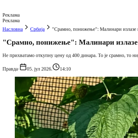
Реклама
Реклама
Насловна
Србија
"Срамно, понижење": Малинари излазе н
"Срамно, понижење": Малинари излазе н
Не прихватамо откупну цену од 400 динара. То је срамно, то ни
Правда
·
05. јул 2026.
14:10