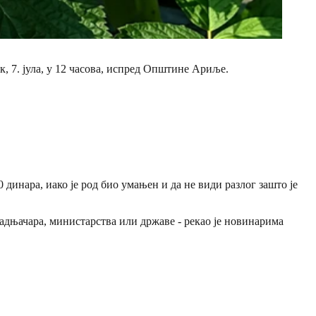
, 7. јула, у 12 часова, испред Општине Ариље.
инара, иако је род био умањен и да не види разлог зашто је
адњачара, министарства или државе - рекао је новинарима