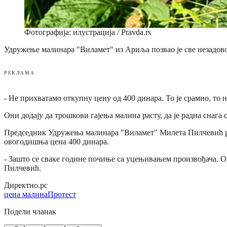
Фотографија: илустрација / Pravda.rs
Удружење малинара "Виламет" из Ариља позвао је све незадовољ
РЕКЛАМА
- Не прихватамо откупну цену од 400 динара. То је срамно, то 
Они додају да трошкови гајења малина расту, да је радна снага 
Председник Удружења малинара "Виламет" Милета Пилчевић река
овогодишња цена 400 динара.
- Зашто се сваке године почиње са уцењивањем произвођача. Ов
Пилчевић.
Директно.рс
цена малина
Протест
Подели чланак