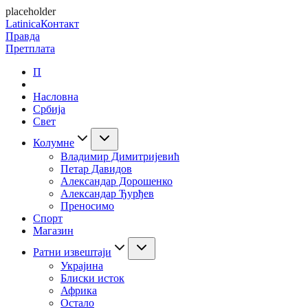
placeholder
Latinica
Контакт
Правда
Претплата
П
Насловна
Србија
Свет
Колумне
Владимир Димитријевић
Петар Давидов
Александар Дорошенко
Александар Ђурђев
Преносимо
Спорт
Магазин
Ратни извештаји
Украјина
Блиски исток
Африка
Остало