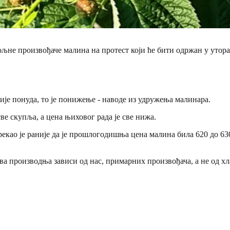
не произвођаче малина на протест који ће бити одржан у уторак
није понуда, то је понижење - наводе из удружења малинара.
све скупља, а цена њиховог рада је све нижа.
о је раније да је прошлогодишња цена малина била 620 до 630 д
а производња зависи од нас, примарних произвођача, а не од хл