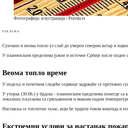
Фотографија: илустрација / Pravda.rs
РЕКЛАМА
Сунчано и веома топло уз слаб до умерен северни ветар и најв
У планинским пределима јужне и источне Србије после подне се
Веома топло време
У недељу и почетком следеће седмице задржаће се претежно сун
У уторак (30.06.) у брдско - планинским пределима понегде са
локалних пљускова са грмљавином и мањим падом температур
Наставља се топлотни талас, који ће трајати током викенда и 
Екстремни услови за настанак пожа