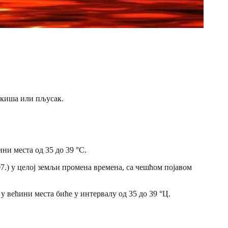
а киша или пљусак.
ни места од 35 до 39 °С.
07.) у целој земљи промена времена, са чешћом појавом
у већини места биће у интервалу од 35 до 39 °Ц.