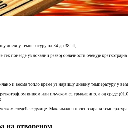
ишу дневну температуру од 34 до 38 °Ц
 тек понегде уз локални развој облачности очекује краткотрајн
чано и веома топло време уз највишу дневну температуру у већи
 краткотрајном кишом или пљуском са грмљавино, а од среде (01.
е.
почетком следеће седмице. Максимална прогнозирана температура 
ра на отвореном