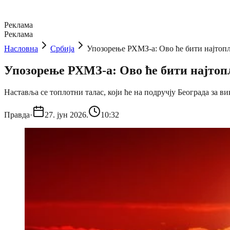
Реклама
Реклама
Насловна
Србија
Упозорење РХМЗ-а: Ово ће бити најтопли
Упозорење РХМЗ-а: Ово ће бити најтопли
Наставља се топлотни талас, који ће на подручју Београда за 
Правда
·
27. јун 2026.
10:32