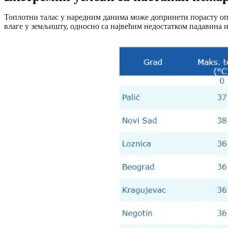
Топлотни талас у наредним данима може допринети порасту оп
влаге у земљишту, односно са највећим недостатком падавина и