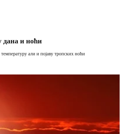
у дана и ноћи
у температуру али и појаву тропских ноћи