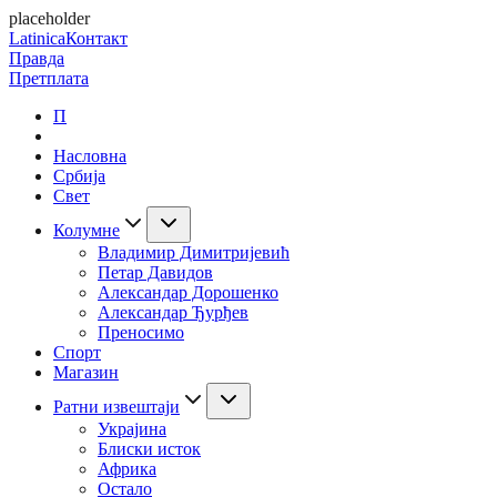
placeholder
Latinica
Контакт
Правда
Претплата
П
Насловна
Србија
Свет
Колумне
Владимир Димитријевић
Петар Давидов
Александар Дорошенко
Александар Ђурђев
Преносимо
Спорт
Магазин
Ратни извештаји
Украјина
Блиски исток
Африка
Остало