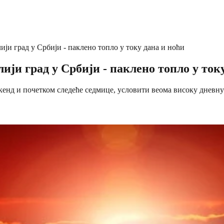
ји град у Србији - паклено топло у току дана и ноћи
ји град у Србији - паклено топло у ток
викенд и почетком следеће седмице, условити веома високу дневн