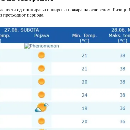
асности од иницирања и ширења пожара на отвореном. Ризици ћ
з претходног периода.