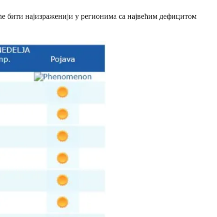
е бити најизраженији у регионима са највећим дефицитом