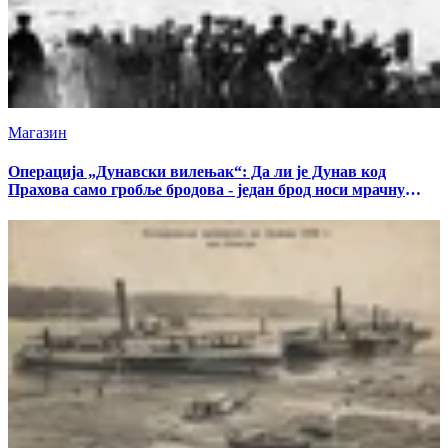
Магазин
Операција „Дунавски вилењак“: Да ли је Дунав код
Прахова само гробље бродова - један брод носи мрачну
тајну