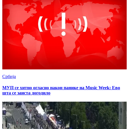
Србија
МУП се хитно огласио након панике на Music Week: Ево
шта се заиста догодило