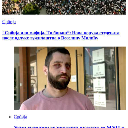
Србија
"Србија или мафија. Ти бираш“: Нова порука студената
после одлуке тужилаштва о Веселину Милићу
Србија
Уочи сутрашњег протеста огласио се МУП о