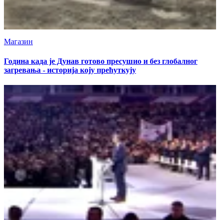
Магазин
Година када је Дунав готово пресушио и без глобалног
загревања - историја коју прећуткују