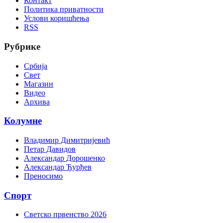
Контакт
Политика приватности
Услови коришћења
RSS
Рубрике
Србија
Свет
Магазин
Видео
Архива
Колумне
Владимир Димитријевић
Петар Давидов
Александар Дорошенко
Александар Ђурђев
Преносимо
Спорт
Светско првенство 2026