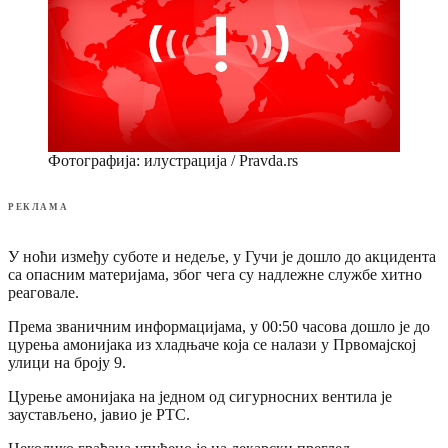
Фотографија: илустрација / Pravda.rs
РЕКЛАМА
У ноћи између суботе и недеље, у Гучи је дошло до акцидента
са опасним материјама, због чега су надлежне службе хитно
реаговале.
Према званичним информацијама, у 00:50 часова дошло је до
цурења амонијака из хладњаче која се налази у Првомајској
улици на броју 9.
Цурење амонијака на једном од сигурносних вентила је
заустављено, јавио је РТС.