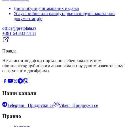
Дистрибуција штампаних издања
Услуга ноћне или ранојутарње испоруке пакета или
документације
office@pretplata.rs
+381 64 833 44 11
Правда
.
Независни медијски портал посвећен квалитетном
новинарству, дубинским анализама и поузданом извештавању
о актуелним догађајима.
Наши канали
Telegram - Придружи се
Viber - Придружи се
Правно