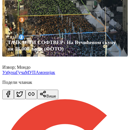
СРБИЈА
ТАЧКАСТИ СОФТВЕР: На Вучићевом скупу
ни 16.000 људи (ФОТО)
Извор; Мондо
Узбуна
Гуча
МУП
Амонијак
Подели чланак
Више