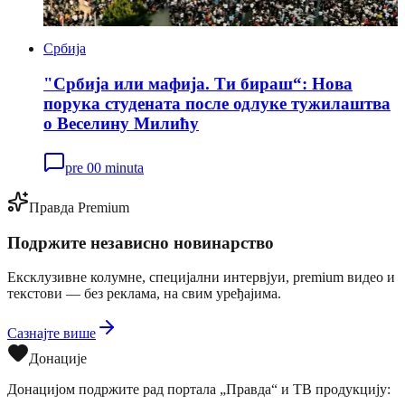
Србија
"Србија или мафија. Ти бираш“: Нова
порука студената после одлуке тужилаштва
о Веселину Милићу
pre 00 minuta
Правда Premium
Подржите независно новинарство
Ексклузивне колумне, специјални интервјуи, premium видео и
текстови — без реклама, на свим уређајима.
Сазнајте више
Донације
Донацијом подржите рад портала „Правда“ и ТВ продукцију: