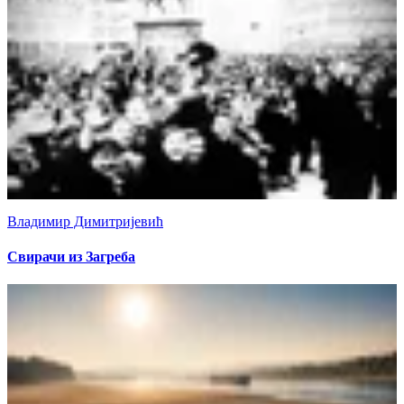
Владимир Димитријевић
Свирачи из Загреба