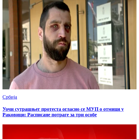
Србија
Уочи сутрашњег протеста огласио се МУП о отмици у
Раковици: Расписане потраге за три особе