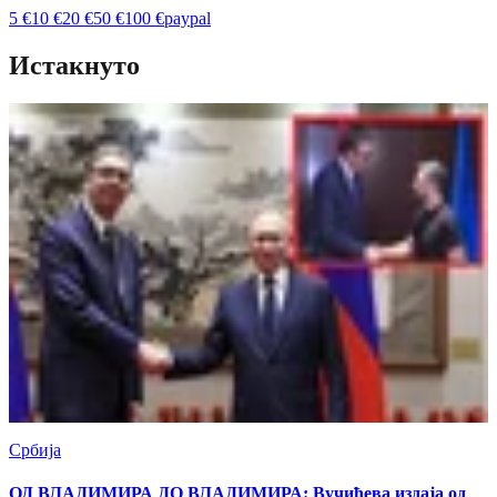
5
€
10
€
20
€
50
€
100
€
paypal
Истакнуто
Србија
ОД ВЛАДИМИРА ДО ВЛАДИМИРА: Вучићева издаја од