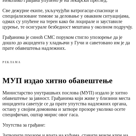
Неколико грађана упућено је на лекарски преглед.
Све дежурне екипе, укључујући ватрогасце-спасиоце и
специјализоване тимове за деловање у оваквим ситуацијама,
одмах су упућене на терен како би лоцирале и зауставиле
цурење, те осигурале безбедност мештана у околном подручју.
Грађанима је синоћ СМС поруком стигло упозорење да је
дошло до акцидента у хладњачи у Гучи и саветовано им је да
прате обавештења надлежних.
РЕКЛАМА
МУП издао хитно обавештење
Министарство унутрашњих послова (МУП) издало је хитно
обавештење за јавност. Грађанима који живе у близини места
инцидента саветује се да прате упутства надлежних органа,
остану у својим домовима и затворе прозоре уколико осете
специфичан, оштар мирис овог гаса.
Упутства за грађане:
Затворите прозоре и врата на кућама, ставите мокре крпе на