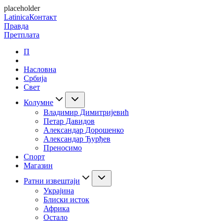
placeholder
Latinica
Контакт
Правда
Претплата
П
Насловна
Србија
Свет
Колумне
Владимир Димитријевић
Петар Давидов
Александар Дорошенко
Александар Ђурђев
Преносимо
Спорт
Магазин
Ратни извештаји
Украјина
Блиски исток
Африка
Остало