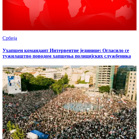
Србија
Ухапшен командант Интервентне јединице: Огласило се
тужилаштво поводом хапшења полицијских службеника