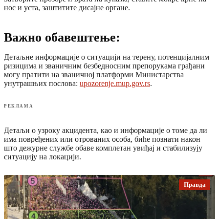
нос и уста, заштитите дисајне органе.
Важно обавештење:
Детаљне информације о ситуацији на терену, потенцијалним
ризицима и званичним безбедносним препорукама грађани
могу пратити на званичној платформи Министарства
унутрашњих послова:
upozorenje.mup.gov.rs
.
РЕКЛАМА
Детаљи о узроку акцидента, као и информације о томе да ли
има повређених или отрованих особа, биће познати након
што дежурне службе обаве комплетан увиђај и стабилизују
ситуацију на локацији.
Правда