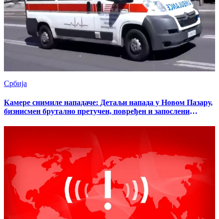
Србија
Камере снимиле нападаче: Детаљи напада у Новом Пазару,
бизнисмен брутално претучен, повређен и запослени
(ВИДЕО)