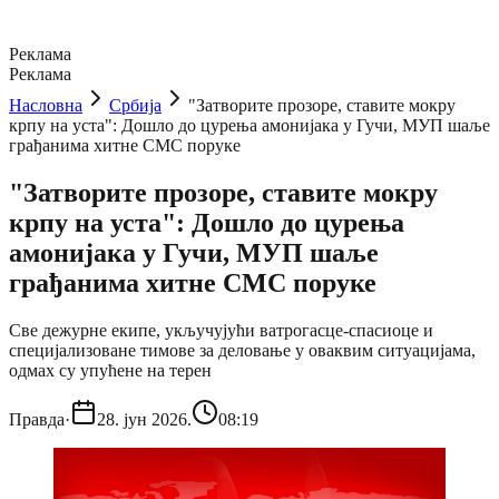
Реклама
Реклама
Насловна
Србија
"Затворите прозоре, ставите мокру
крпу на уста": Дошло до цурења амонијака у Гучи, МУП шаље
грађанима хитне СМС поруке
"Затворите прозоре, ставите мокру
крпу на уста": Дошло до цурења
амонијака у Гучи, МУП шаље
грађанима хитне СМС поруке
Све дежурне екипе, укључујући ватрогасце-спасиоце и
специјализоване тимове за деловање у оваквим ситуацијама,
одмах су упућене на терен
Правда
·
28. јун 2026.
08:19