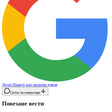
Додај Правду као жељени извор
Скочи на коментаре
Повезане вести