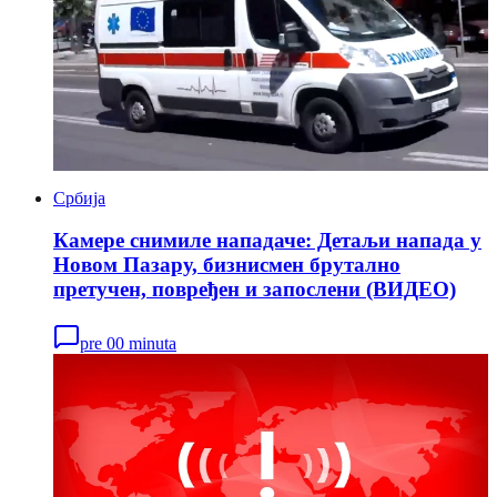
Србија
Камере снимиле нападаче: Детаљи напада у
Новом Пазару, бизнисмен брутално
претучен, повређен и запослени (ВИДЕО)
pre 00 minuta