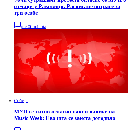
отмици у Раковици: Расписане потраге за
три особе
pre 00 minuta
Србија
МУП се хитно огласио након панике на
Music Week: Ево шта се заиста догодило