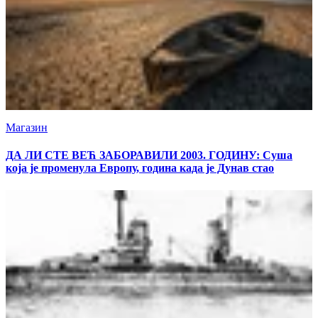
Магазин
ДА ЛИ СТЕ ВЕЋ ЗАБОРАВИЛИ 2003. ГОДИНУ: Суша
која је променула Европу, година када је Дунав стао