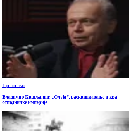
Преносимо
Владимир Кршљанин: „Олуја“, раскринкавање и крај
отпадничке империје