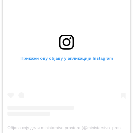
Прикажи ову објаву у апликацији Instagram
Објава коју дели ministarstvo prostora (@ministarstvo_prostora)