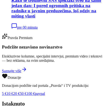
Kako se trodnevni SNS spektakl sveo na samo
jedan dan: I pored ogromnih pritiska na
radnike u javnim preduzećima, loš odziv na
miting vlasti
pre 00 minuta
Pravda Premium
Podržite nezavisno novinarstvo
Ekskluzivne kolumne, specijalni intervjui, premium video i tekstovi
— bez reklama, na svim uređajima.
Saznajte više
Donacije
Donacijom podržite rad portala „Pravda“ i TV produkciju:
5
€
10
€
20
€
50
€
100
€
paypal
Istaknuto