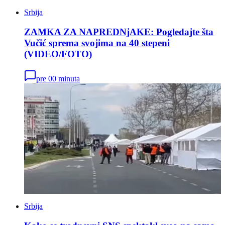
Srbija
ZAMKA ZA NAPREDNjAKE: Pogledajte šta
Vučić sprema svojima na 40 stepeni
(VIDEO/FOTO)
pre 00 minuta
Srbija