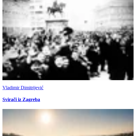
Vladimir Dimitrijević
Svirači iz Zagreba