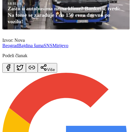
SRBIJA
Zašto u autobusima nema klime? Banković tvrdi:
Na tome se zarađuje i do 150 evra dnevno po
vozilu!
Izvor: Nova
Beograd
Bajdina šuma
SNS
Mirijevo
Podeli članak
Više