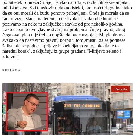
poput elektromreža Srbije, Telekoma Srbije, različitih sekretarijata i
ministarstava. Svi ti uslovi su davno istekli, pre tri-četiri godine, tako
da su oni morali da budu ponovo pribavljeni. Onda je morala da se
radi revizija stanja na terenu, a ne ovako. I sada odjednom se
pozivamo na neke tu zaključke i stavke od pre nekoliko godina.
Tako da su to dve glavne stvari, najproblematičnije pravno, zbog
čega ovaj plan nije trebao uopšte da bude usvojen. Mi planiramo
svakako da nastavimo pravnu borbu u tom smislu, da se podnese
žalba i da se podnesu prijave inspekcijama za to, tako da je to
naredni korak", zaključuju iz grupe građana "Mirijevo zeleno i
zdravo".
REKLAMA
Pravda