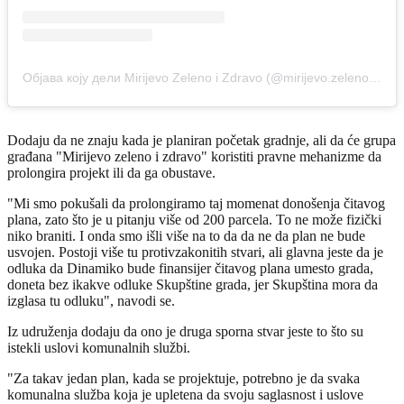
Објава коју дели Mirijevo Zeleno i Zdravo (@mirijevo.zelenoizdravo)
Dodaju da ne znaju kada je planiran početak gradnje, ali da će grupa
građana "Mirijevo zeleno i zdravo" koristiti pravne mehanizme da
prolongira projekt ili da ga obustave.
"Mi smo pokušali da prolongiramo taj momenat donošenja čitavog
plana, zato što je u pitanju više od 200 parcela. To ne može fizički
niko braniti. I onda smo išli više na to da da ne da plan ne bude
usvojen. Postoji više tu protivzakonitih stvari, ali glavna jeste da je
odluka da Dinamiko bude finansijer čitavog plana umesto grada,
doneta bez ikakve odluke Skupštine grada, jer Skupština mora da
izglasa tu odluku", navodi se.
Iz udruženja dodaju da ono je druga sporna stvar jeste to što su
istekli uslovi komunalnih službi.
"Za takav jedan plan, kada se projektuje, potrebno je da svaka
komunalna služba koja je upletena da svoju saglasnost i uslove