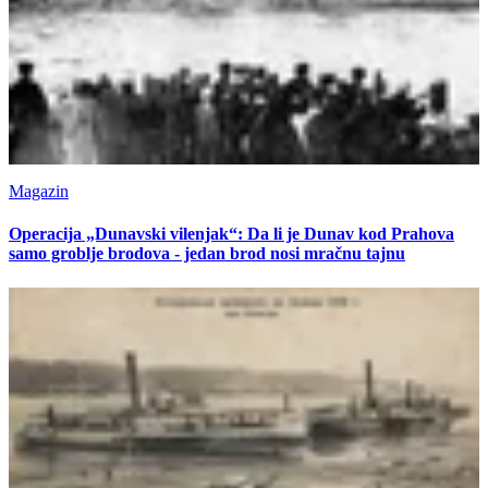
Magazin
Operacija „Dunavski vilenjak“: Da li je Dunav kod Prahova
samo groblje brodova - jedan brod nosi mračnu tajnu