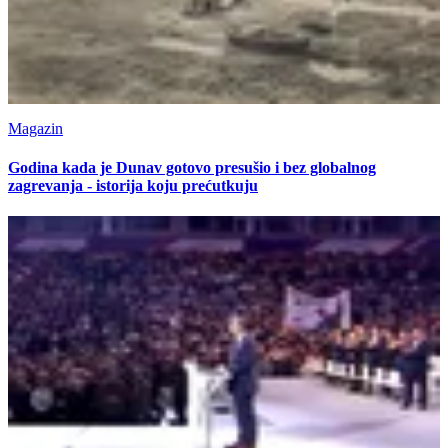
Magazin
Godina kada je Dunav gotovo presušio i bez globalnog
zagrevanja - istorija koju prećutkuju