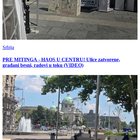
Srbija
PRE MITINGA - HAOS U CENTRU! Ulice zatvorene,
građani besni, radovi u toku (VIDEO)