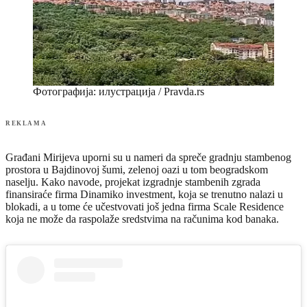
Фотографија: илустрација / Pravda.rs
REKLAMA
Građani Mirijeva uporni su u nameri da spreče gradnju stambenog
prostora u Bajdinovoj šumi, zelenoj oazi u tom beogradskom
naselju. Kako navode, projekat izgradnje stambenih zgrada
finansiraće firma Dinamiko investment, koja se trenutno nalazi u
blokadi, a u tome će učestvovati još jedna firma Scale Residence
koja ne može da raspolaže sredstvima na računima kod banaka.