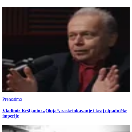
Prenosimo
Vladimir Kršljanin: „Oluja“, raskrinkavanje i kraj otpadničke
imperije