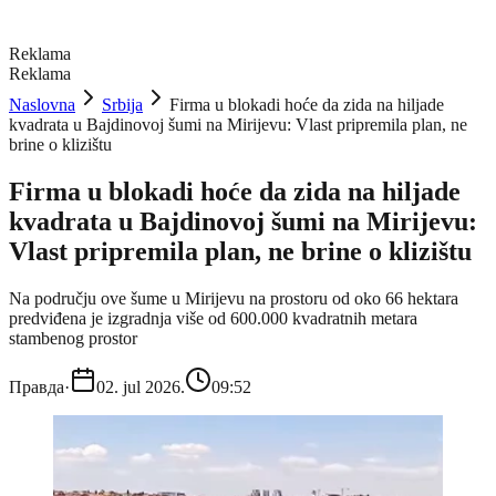
Reklama
Reklama
Naslovna
Srbija
Firma u blokadi hoće da zida na hiljade
kvadrata u Bajdinovoj šumi na Mirijevu: Vlast pripremila plan, ne
brine o klizištu
Firma u blokadi hoće da zida na hiljade
kvadrata u Bajdinovoj šumi na Mirijevu:
Vlast pripremila plan, ne brine o klizištu
Na području ove šume u Mirijevu na prostoru od oko 66 hektara
predviđena je izgradnja više od 600.000 kvadratnih metara
stambenog prostor
Правда
·
02. jul 2026.
09:52