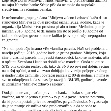
koje stoje Zoran Mitrović i Miloš Marović. U pretraživanju dužnika
na sajtu Narodne banke Srbije piše da ne može da raspolaže
sredstvima na računima banaka.
Iz neformalne grupe građana "Mirijevo zeleno i zdravo" kažu da su
stanovnici Mirijeva za ovaj projekat saznali 2022. godine, kada je
organizacija Ministarstvo prostora pisalo o tome. Međutim, plan je
iniciran 2016. godine, te da samim tim što je prošlo 10 godina od
tada, to dovoljno govori o tome koliko je ovo područje nepogodno
za gradnju.
"Na tom području imamo više vlasnika parcela. Naši svi problemi u
naselju počinju 2016. godine kada je grupa građana Mirijevo, koju
čine ti vlasnici parcela, mirijevski starosedelci, kako se nazivaju, ušla
u opštinu Zvezdara i kada su dobili neke mandate. Onda su oni sa
SNS-om koaliciju realizovali, tako da SNS po prvi put dobija većinu
na našoj opštini, a oni zauzvrat dobijaju konverziju poljoprivrednog
u građevinsko zemljište i povraćaj parcela iz 80-ih godina, a njima je
sve to otkupljeno kada se naselje razvijalo '84-'85, godine", navode
iz udruženja "Mirijevo zdravo i zeleno".
Dodaju da ne znaju tačan pravni mehanizam kako su parcele
vraćane, ali da je jedno sigurno - to je bila javna i zelena površina,
da bi potom postala privatno zemljište, pa građevinsko. Naglašavaju
da je to pitanje vlasništva vrlo problematično, a da se sada to
zemljište nudi investitoru, zato što je Grad rekao da nema