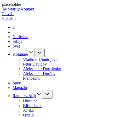
placeholder
Ћирилица
Kontakt
Pravda
Pretplata
П
Naslovna
Srbija
Svet
Kolumne
Vladimir Dimitrijević
Petar Davidov
Aleksandar Dorošenko
Aleksandar Đurđev
Prenosimo
Sport
Magazin
Ratni izveštaji
Ukrajina
Bliski istok
Afrika
Ostalo