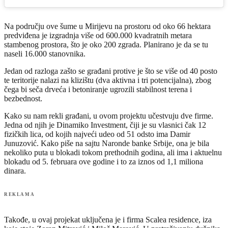
Na području ove šume u Mirijevu na prostoru od oko 66 hektara
predviđena je izgradnja više od 600.000 kvadratnih metara
stambenog prostora, što je oko 200 zgrada. Planirano je da se tu
naseli 16.000 stanovnika.
Jedan od razloga zašto se građani protive je što se više od 40 posto
te teritorije nalazi na klizištu (dva aktivna i tri potencijalna), zbog
čega bi seča drveća i betoniranje ugrozili stabilnost terena i
bezbednost.
Kako su nam rekli građani, u ovom projektu učestvuju dve firme.
Jedna od njih je Dinamiko Investment, čiji je su vlasnici čak 12
fizičkih lica, od kojih najveći udeo od 51 odsto ima Damir
Junuzović. Kako piše na sajtu Naronde banke Srbije, ona je bila
nekoliko puta u blokadi tokom prethodnih godina, ali ima i aktuelnu
blokadu od 5. februara ove godine i to za iznos od 1,1 miliona
dinara.
REKLAMA
Takođe, u ovaj projekat uključena je i firma Scalea residence, iza