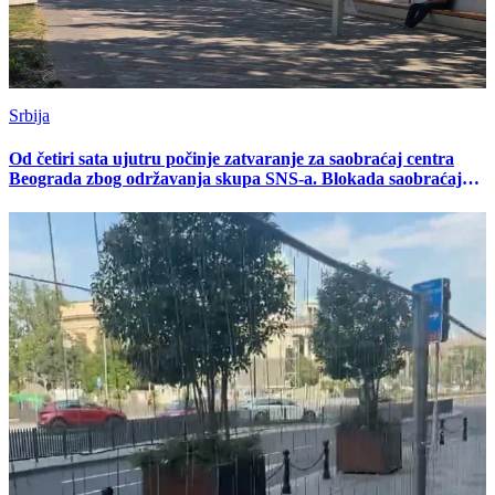
Srbija
Od četiri sata ujutru počinje zatvaranje za saobraćaj centra
Beograda zbog održavanja skupa SNS-a. Blokada saobraćaja
će trajati do četiri sata ujutro 29. juna