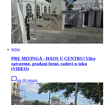
Srbija
PRE MITINGA - HAOS U CENTRU! Ulice
zatvorene, građani besni, radovi u toku
(VIDEO)
pre 00 minuta