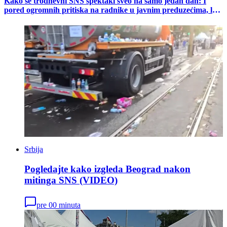
Kako se trodnevni SNS spektakl sveo na samo jedan dan: I
pored ogromnih pritiska na radnike u javnim preduzećima, loš
odziv na miting vlasti
Srbija
Pogledajte kako izgleda Beograd nakon
mitinga SNS (VIDEO)
pre 00 minuta