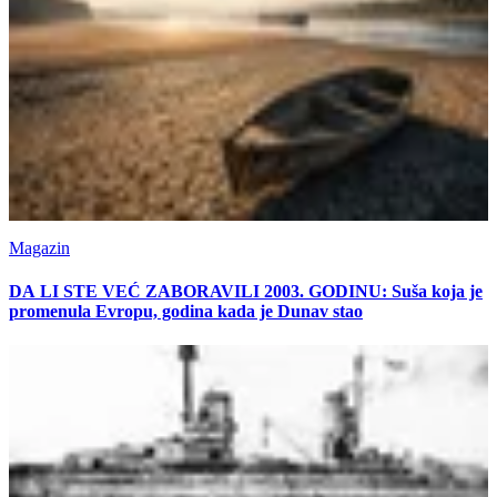
Magazin
DA LI STE VEĆ ZABORAVILI 2003. GODINU: Suša koja je
promenula Evropu, godina kada je Dunav stao