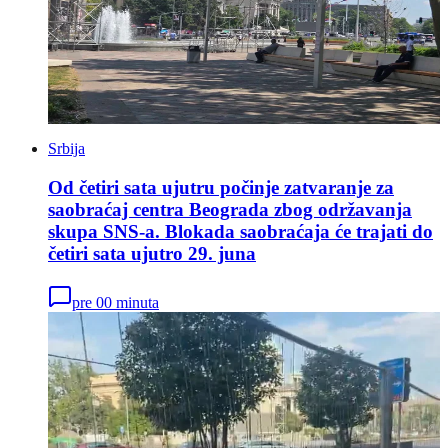
Srbija
Od četiri sata ujutru počinje zatvaranje za
saobraćaj centra Beograda zbog održavanja
skupa SNS-a. Blokada saobraćaja će trajati do
četiri sata ujutro 29. juna
pre 00 minuta