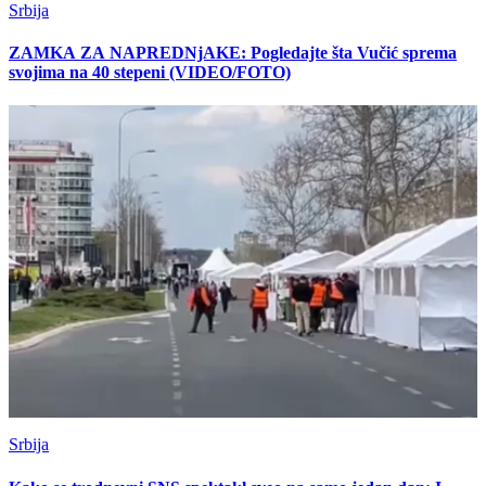
Srbija
ZAMKA ZA NAPREDNjAKE: Pogledajte šta Vučić sprema
svojima na 40 stepeni (VIDEO/FOTO)
Srbija