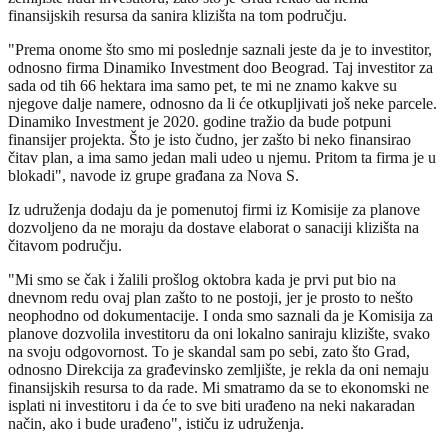
finansijskih resursa da sanira klizišta na tom području.
"Prema onome što smo mi poslednje saznali jeste da je to investitor,
odnosno firma Dinamiko Investment doo Beograd. Taj investitor za
sada od tih 66 hektara ima samo pet, te mi ne znamo kakve su
njegove dalje namere, odnosno da li će otkupljivati još neke parcele.
Dinamiko Investment je 2020. godine tražio da bude potpuni
finansijer projekta. Što je isto čudno, jer zašto bi neko finansirao
čitav plan, a ima samo jedan mali udeo u njemu. Pritom ta firma je u
blokadi", navode iz grupe građana za Nova S.
Iz udruženja dodaju da je pomenutoj firmi iz Komisije za planove
dozvoljeno da ne moraju da dostave elaborat o sanaciji klizišta na
čitavom području.
"Mi smo se čak i žalili prošlog oktobra kada je prvi put bio na
dnevnom redu ovaj plan zašto to ne postoji, jer je prosto to nešto
neophodno od dokumentacije. I onda smo saznali da je Komisija za
planove dozvolila investitoru da oni lokalno saniraju klizište, svako
na svoju odgovornost. To je skandal sam po sebi, zato što Grad,
odnosno Direkcija za građevinsko zemljište, je rekla da oni nemaju
finansijskih resursa to da rade. Mi smatramo da se to ekonomski ne
isplati ni investitoru i da će to sve biti urađeno na neki nakaradan
način, ako i bude urađeno", ističu iz udruženja.