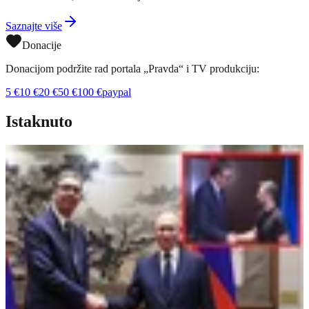
Saznajte više
Donacije
Donacijom podržite rad portala „Pravda“ i TV produkciju:
5
€
10
€
20
€
50
€
100
€
paypal
Istaknuto