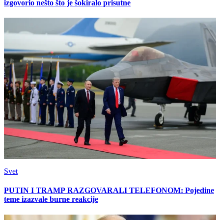
izgovorio nešto što je šokiralo prisutne
Svet
PUTIN I TRAMP RAZGOVARALI TELEFONOM: Pojedine
teme izazvale burne reakcije