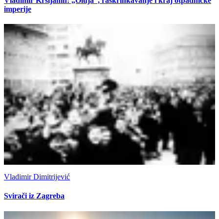
Vladimir Kršljanin: „Oluja“, raskrinkavanje i kraj otpadničke
imperije
Vladimir Dimitrijević
Svirači iz Zagreba