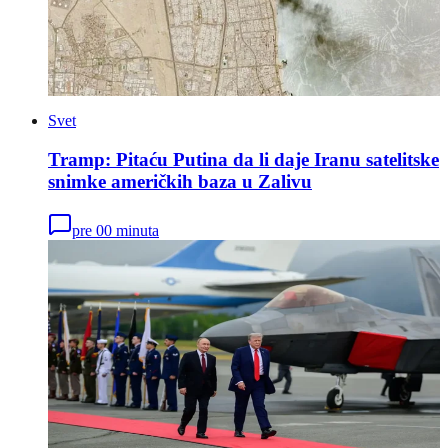
Svet
Tramp: Pitaću Putina da li daje Iranu satelitske
snimke američkih baza u Zalivu
pre 00 minuta