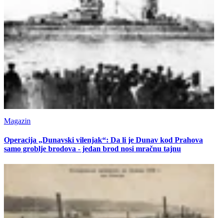
Magazin
Operacija „Dunavski vilenjak“: Da li je Dunav kod Prahova
samo groblje brodova - jedan brod nosi mračnu tajnu