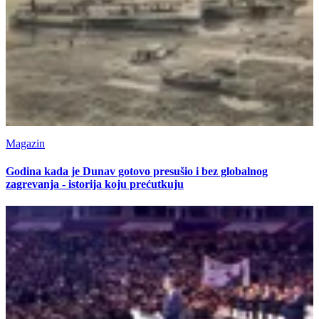
Magazin
Godina kada je Dunav gotovo presušio i bez globalnog
zagrevanja - istorija koju prećutkuju