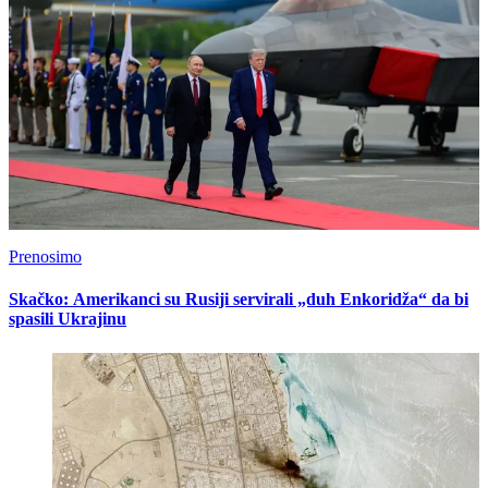
Prenosimo
Skačko: Amerikanci su Rusiji servirali „duh Enkoridža“ da bi
spasili Ukrajinu