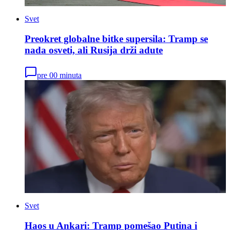
Svet
Preokret globalne bitke supersila: Tramp se
nada osveti, ali Rusija drži adute
pre 00 minuta
Svet
Haos u Ankari: Tramp pomešao Putina i