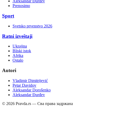
Aleksandar Đurđev
Prenosimo
Sport
Svetsko prvenstvo 2026
Ratni izveštaji
Ukrajina
Bliski istok
Afrika
Ostalo
Autori
Vladimir Dimitrijević
Petar Davidov
Aleksandar Dorošenko
Aleksandar Đurđev
©
2026
Pravda.rs — Сва права задржана