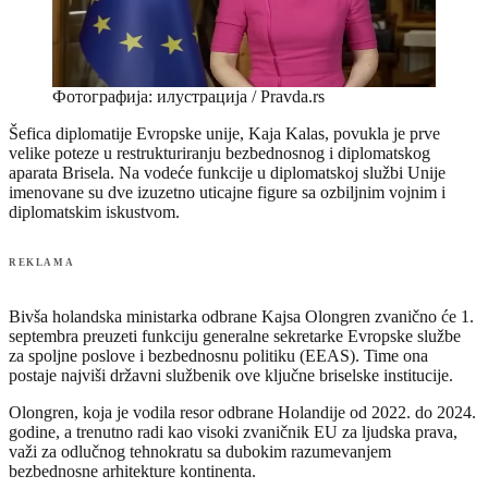
Фотографија: илустрација / Pravda.rs
Šefica diplomatije Evropske unije, Kaja Kalas, povukla je prve
velike poteze u restrukturiranju bezbednosnog i diplomatskog
aparata Brisela. Na vodeće funkcije u diplomatskoj službi Unije
imenovane su dve izuzetno uticajne figure sa ozbiljnim vojnim i
diplomatskim iskustvom.
REKLAMA
Bivša holandska ministarka odbrane Kajsa Olongren zvanično će 1.
septembra preuzeti funkciju generalne sekretarke Evropske službe
za spoljne poslove i bezbednosnu politiku (EEAS). Time ona
postaje najviši državni službenik ove ključne briselske institucije.
Olongren, koja je vodila resor odbrane Holandije od 2022. do 2024.
godine, a trenutno radi kao visoki zvaničnik EU za ljudska prava,
važi za odlučnog tehnokratu sa dubokim razumevanjem
bezbednosne arhitekture kontinenta.