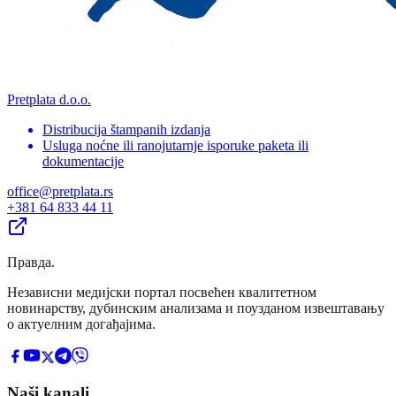
Pretplata d.o.o.
Distribucija štampanih izdanja
Usluga noćne ili ranojutarnje isporuke paketa ili
dokumentacije
office@pretplata.rs
+381 64 833 44 11
Правда
.
Независни медијски портал посвећен квалитетном
новинарству, дубинским анализама и поузданом извештавању
о актуелним догађајима.
Naši kanali