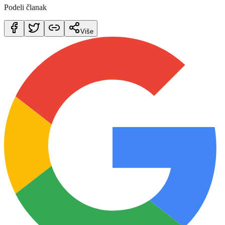
Podeli članak
Više