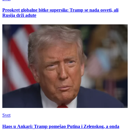
Preokret globalne bitke supersila: Tramp se nada osveti, ali
Rusija drži adute
Svet
Haos u Ankari: Tramp pomešao Putina i Zelenskog, a onda