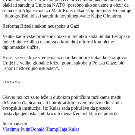
olakšati saradnju Unije sa NATO, posebno ako se uzme u obzir da
se na čelu Alijanse nalazi Mark Rute, nekadašnji premijer Holandije
i dugogodišnji bliski saradnik novoimenovane Kajse Olongren.
Reforma Brisela nakon neuspeha u Gazi
Velike kadrovske promene dolaze u trenutku kada unutar Evropske
unije bukti ozbiljna rasprava o korenitoj reformi kompletne
diplomatske službe.
Brisel se već duže vreme nalazi pod lavinom kritika da je odgovor
Unije na velike globalne krize, poput sukoba u Pojasu Gaze, bio
„spor i nedovoljno usklađen“.
REKLAMA
Glavni razlozi za to leže u dubokim političkim razlikama među
državama članicama, ali i birokratskim trvenjima između samih
evropskih institucija, što Kalas sada pokušava da preseče
postavljanjem iskusnih kriznih menadžera na ključne pozicije.
Intermagazin
Vladimir Putin
Donald Tramp
Kaja Kalas