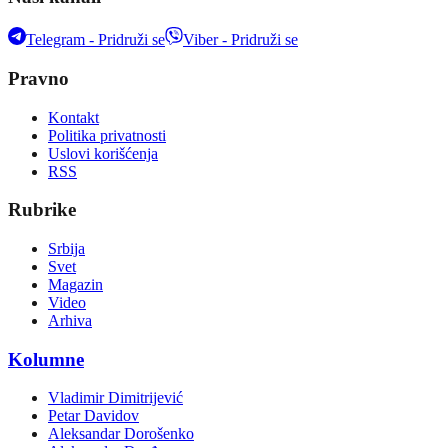
Telegram - Pridruži se
Viber - Pridruži se
Pravno
Kontakt
Politika privatnosti
Uslovi korišćenja
RSS
Rubrike
Srbija
Svet
Magazin
Video
Arhiva
Kolumne
Vladimir Dimitrijević
Petar Davidov
Aleksandar Dorošenko