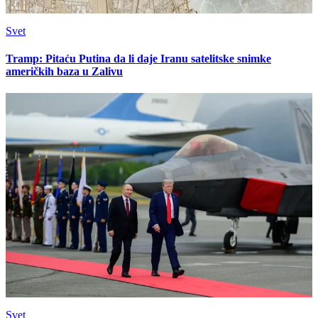
Svet
Tramp: Pitaću Putina da li daje Iranu satelitske snimke
američkih baza u Zalivu
Svet