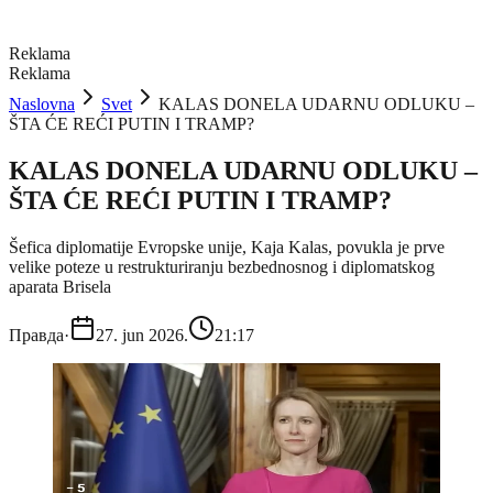
Reklama
Reklama
Naslovna
Svet
KALAS DONELA UDARNU ODLUKU –
ŠTA ĆE REĆI PUTIN I TRAMP?
KALAS DONELA UDARNU ODLUKU –
ŠTA ĆE REĆI PUTIN I TRAMP?
Šefica diplomatije Evropske unije, Kaja Kalas, povukla je prve
velike poteze u restrukturiranju bezbednosnog i diplomatskog
aparata Brisela
Правда
·
27. jun 2026.
21:17