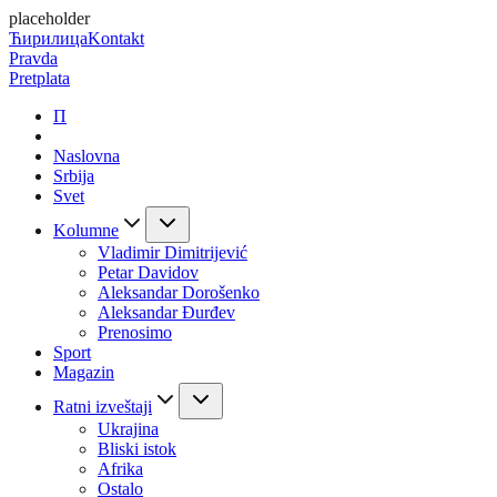
placeholder
Ћирилица
Kontakt
Pravda
Pretplata
П
Naslovna
Srbija
Svet
Kolumne
Vladimir Dimitrijević
Petar Davidov
Aleksandar Dorošenko
Aleksandar Đurđev
Prenosimo
Sport
Magazin
Ratni izveštaji
Ukrajina
Bliski istok
Afrika
Ostalo