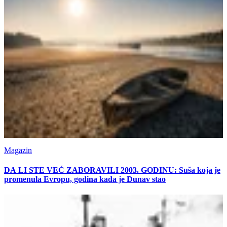
Magazin
DA LI STE VEĆ ZABORAVILI 2003. GODINU: Suša koja je
promenula Evropu, godina kada je Dunav stao