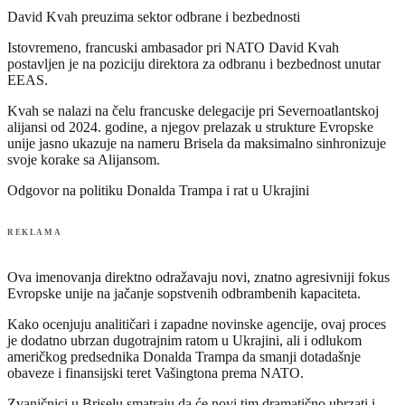
David Kvah preuzima sektor odbrane i bezbednosti
Istovremeno, francuski ambasador pri NATO David Kvah
postavljen je na poziciju direktora za odbranu i bezbednost unutar
EEAS.
Kvah se nalazi na čelu francuske delegacije pri Severnoatlantskoj
alijansi od 2024. godine, a njegov prelazak u strukture Evropske
unije jasno ukazuje na nameru Brisela da maksimalno sinhronizuje
svoje korake sa Alijansom.
Odgovor na politiku Donalda Trampa i rat u Ukrajini
REKLAMA
Ova imenovanja direktno odražavaju novi, znatno agresivniji fokus
Evropske unije na jačanje sopstvenih odbrambenih kapaciteta.
Kako ocenjuju analitičari i zapadne novinske agencije, ovaj proces
je dodatno ubrzan dugotrajnim ratom u Ukrajini, ali i odlukom
američkog predsednika Donalda Trampa da smanji dotadašnje
obaveze i finansijski teret Vašingtona prema NATO.
Zvaničnici u Briselu smatraju da će novi tim dramatično ubrzati i