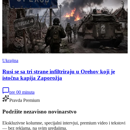
Ukrajina
Rusi se sa tri strane infiltriraju u Orehov koji je
istočna kapija Zaporožja
pre 00 minuta
Pravda Premium
Podržite nezavisno novinarstvo
Ekskluzivne kolumne, specijalni intervjui, premium video i tekstovi
— bez reklama, na svim uređajima.