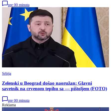
pre 00 minuta
Srbija
Zelenski u Beograd došao naoružan: Glavni
savetnik na crvenom tepihu sa — pištoljem (FOTO)
pre 00 minuta
Reklama