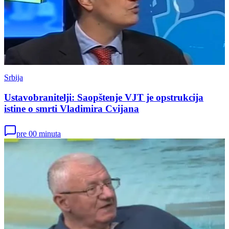
Srbija
Ustavobranitelji: Saopštenje VJT je opstrukcija
istine o smrti Vladimira Cvijana
pre 00 minuta