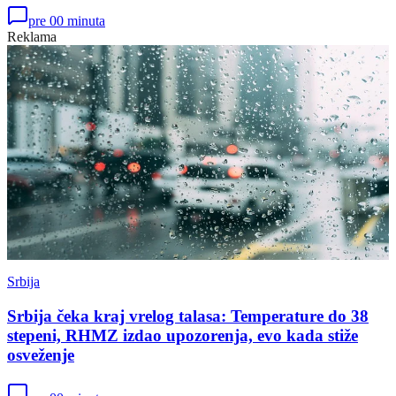
pre 00 minuta
Reklama
Srbija
Srbija čeka kraj vrelog talasa: Temperature do 38
stepeni, RHMZ izdao upozorenja, evo kada stiže
osveženje