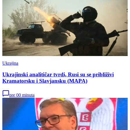
Ukrajina
Ukrajinski analitičar tvrdi, Rusi su se približivi
Kramatorsku i Slavjansku (MAPA)
pre 00 minuta