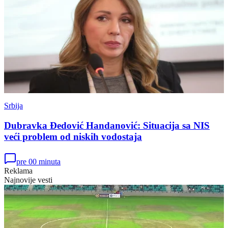
Srbija
Dubravka Đedović Handanović: Situacija sa NIS
veći problem od niskih vodostaja
pre 00 minuta
Reklama
Najnovije vesti