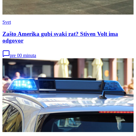
Svet
Zašto Amerika gubi svaki rat? Stiven Volt ima
odgovor
pre 00 minuta