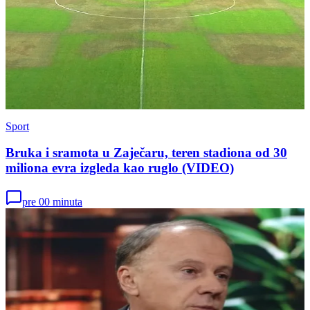
Sport
Bruka i sramota u Zaječaru, teren stadiona od 30
miliona evra izgleda kao ruglo (VIDEO)
pre 00 minuta