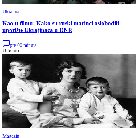
Ukrajina
Kao u filmu: Kako su ruski marinci oslobodili
uporište Ukrajinaca u DNR
pre 00 minuta
U fokusu
Magazin