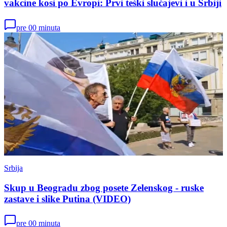
vakcine kosi po Evropi: Prvi teški slučajevi i u Srbiji
pre 00 minuta
Srbija
Skup u Beogradu zbog posete Zelenskog - ruske
zastave i slike Putina (VIDEO)
pre 00 minuta