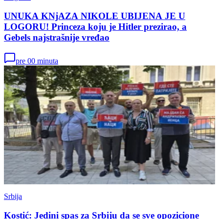
UNUKA KNjAZA NIKOLE UBIJENA JE U
LOGORU! Princeza koju je Hitler prezirao, a
Gebels najstrašnije vređao
pre 00 minuta
Srbija
Kostić: Jedini spas za Srbiju da se sve opozicione