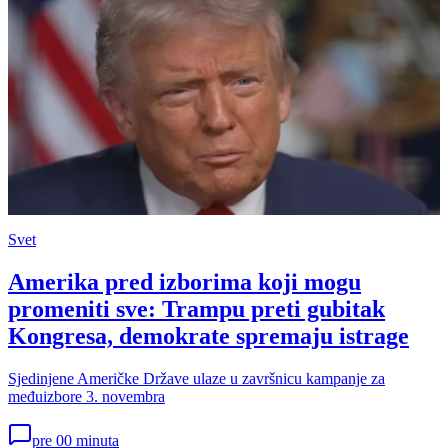
Svet
Amerika pred izborima koji mogu
promeniti sve: Trampu preti gubitak
Kongresa, demokrate spremaju istrage
Sjedinjene Američke Države ulaze u završnicu kampanje za
međuizbore 3. novembra
pre 00 minuta