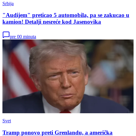
Srbija
"Audijem" preticao 5 automobila, pa se zakucao u
kamion! Detalji nesreće kod Jasenovika
pre 00 minuta
Svet
Tramp ponovo preti Grenlandu, a američka