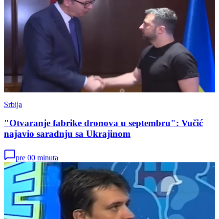
Srbija
"Otvaranje fabrike dronova u septembru": Vučić
najavio saradnju sa Ukrajinom
pre 00 minuta