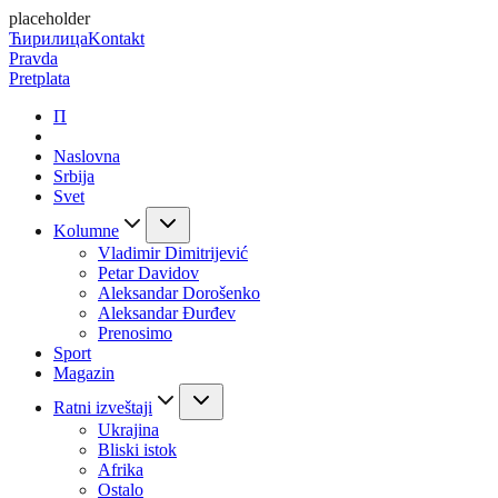
placeholder
Ћирилица
Kontakt
Pravda
Pretplata
П
Naslovna
Srbija
Svet
Kolumne
Vladimir Dimitrijević
Petar Davidov
Aleksandar Dorošenko
Aleksandar Đurđev
Prenosimo
Sport
Magazin
Ratni izveštaji
Ukrajina
Bliski istok
Afrika
Ostalo