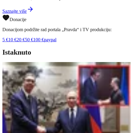
Saznajte više
Donacije
Donacijom podržite rad portala „Pravda“ i TV produkciju:
5
€
10
€
20
€
50
€
100
€
paypal
Istaknuto