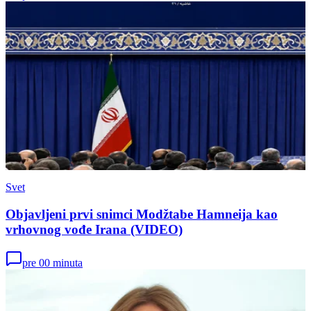
Svet
Objavljeni prvi snimci Modžtabe Hamneija kao
vrhovnog vođe Irana (VIDEO)
pre 00 minuta