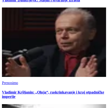
Vladimir Dimitrijević: Staljin i stvaranje Izraela
Prenosimo
Vladimir Kršljanin: „Oluja“, raskrinkavanje i kraj otpadničke
imperije