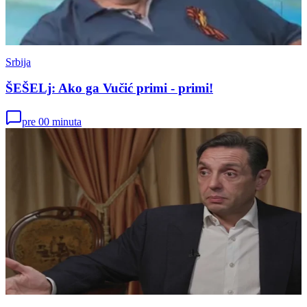
Srbija
ŠEŠELj: Ako ga Vučić primi - primi!
pre 00 minuta