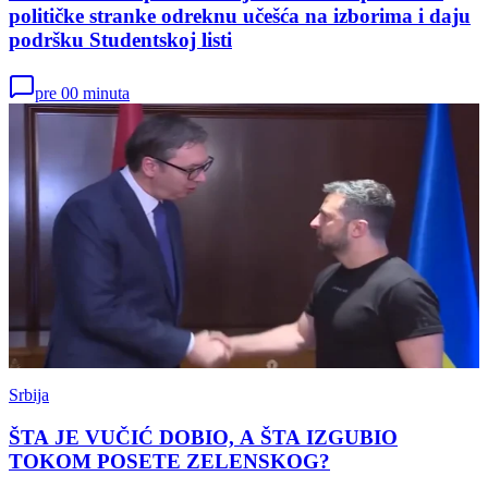
političke stranke odreknu učešća na izborima i daju
podršku Studentskoj listi
pre 00 minuta
Srbija
ŠTA JE VUČIĆ DOBIO, A ŠTA IZGUBIO
TOKOM POSETE ZELENSKOG?