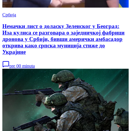
Србија
Немачки лист о доласку Зеленског у Београд:
Иза кулиса се разговара о заједничкој фабрици
дронова у Србији, бивши амерички амбасадор
открива како српска муниција стиже до
Украјине
pre 00 minuta