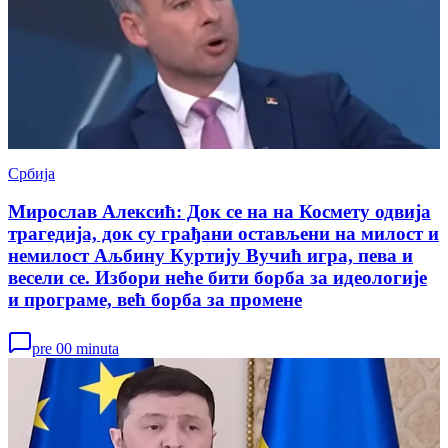
Србија
Мирослав Алексић: Док се на на Космету одвија
трагедија, док су грађани остављени на милост и
немилост Аљбину Куртију Вучић игра, пева и
весели се. Избори неће бити борба за идеологије
и програме, већ борба за промене
pre 00 minuta