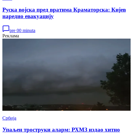
Руска војска пред вратима Краматорска: Кијев
наредио евакуацију
pre 00 minuta
Реклама
Србија
Упаљен троструки аларм: РХМЗ издао хитно