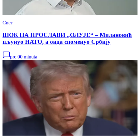
Свет
ШОК НА ПРОСЛАВИ „ОЛУЈЕ“ – Милановић
пљунуо НАТО, а онда споменуо Србију
pre 00 minuta