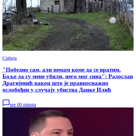
Србија
"Победио сам, али немам коме да се вратим.
Боље да су мене убили, него мог сина": Радослав
Драгијевић након што је правноснажно
ослобођен у случају убиства Данке Илић
pre 00 minuta