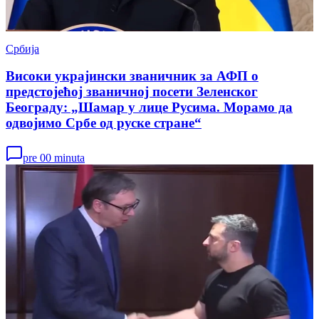
Србија
Високи украјински званичник за АФП о
предстојећој званичној посети Зеленског
Београду: „Шамар у лице Русима. Морамо да
одвојимо Србе од руске стране“
pre 00 minuta