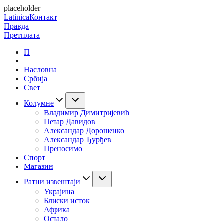
placeholder
Latinica
Контакт
Правда
Претплата
П
Насловна
Србија
Свет
Колумне
Владимир Димитријевић
Петар Давидов
Александар Дорошенко
Александар Ђурђев
Преносимо
Спорт
Магазин
Ратни извештаји
Украјина
Блиски исток
Африка
Остало