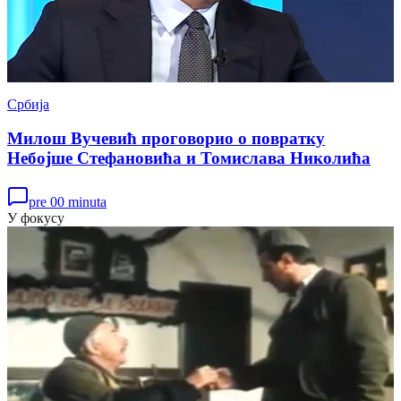
Србија
Милош Вучевић проговорио о повратку
Небојше Стефановића и Томислава Николића
pre 00 minuta
У фокусу