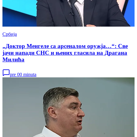
Србија
„Доктор Менгеле са арсеналом оружја…“: Све
јачи напади СНС и њених гласила на Драгана
Милића
pre 00 minuta