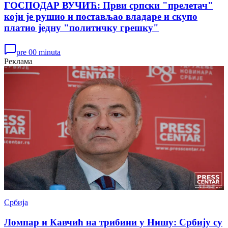
ГОСПОДАР ВУЧИЋ: Први српски "прелетач"
који је рушио и постављао владаре и скупо
платио једну "политичку грешку"
pre 00 minuta
Реклама
Србија
Ломпар и Кавчић на трибини у Нишу: Србију су