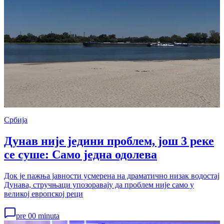
Србија
Дунав није једини проблем, још 3 реке
се суше: Само једна одолева
Док је пажња јавности усмерена на драматично низак водостај
Дунава, стручњаци упозоравају да проблем није само у
великој европској реци
pre 00 minuta