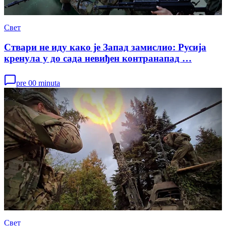
Свет
Ствари не иду како је Запад замислио: Русија
кренула у до сада невиђен контранапад …
pre 00 minuta
Свет