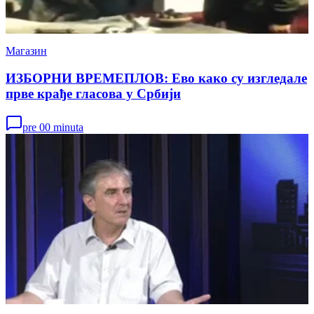
Магазин
ИЗБОРНИ ВРЕМЕПЛОВ: Ево како су изгледале
прве крађе гласова у Србији
pre 00 minuta