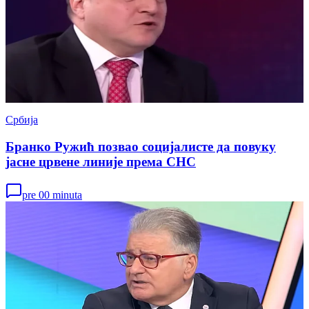
Србија
Бранко Ружић позвао социјалисте да повуку
јасне црвене линије према СНС
pre 00 minuta