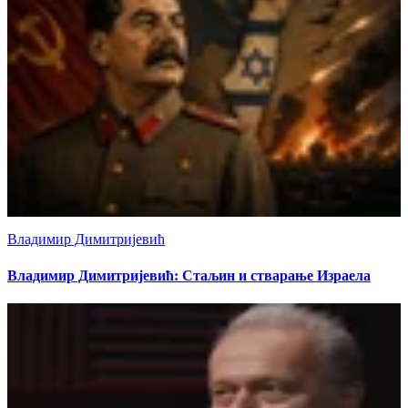
Владимир Димитријевић
Владимир Димитријевић: Стаљин и стварање Израела