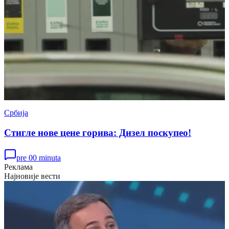
Србија
Стигле нове цене горива: Дизел поскупео!
pre 00 minuta
Реклама
Најновије вести