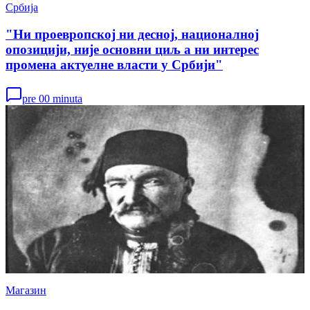
Србија
"Ни проевропској ни десној, националној
опозицији, није основни циљ а ни интерес
промена актуелне власти у Србији"
pre 00 minuta
Магазин