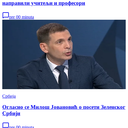
направили учитељи и професори
pre 00 minuta
Србија
Огласио се Милош Јовановић о посети Зеленског
Србији
pre 00 minuta