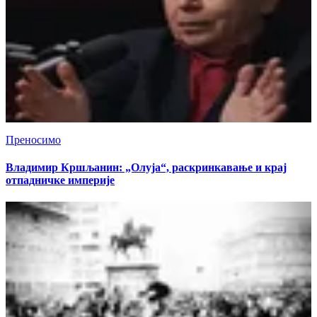
Преносимо
Владимир Кршљанин: „Олуја“, раскринкавање и крај
отпадничке империје