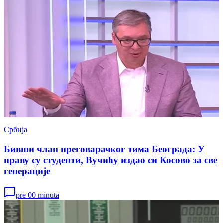
Србија
Бивши члан преговарачког тима Београда: У
праву су студенти, Вучићу издао си Косово за све
генерације
pre 00 minuta