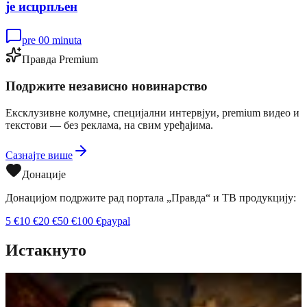
је исцрпљен
pre 00 minuta
Правда Premium
Подржите независно новинарство
Ексклузивне колумне, специјални интервјуи, premium видео и
текстови — без реклама, на свим уређајима.
Сазнајте више
Донације
Донацијом подржите рад портала „Правда“ и ТВ продукцију:
5
€
10
€
20
€
50
€
100
€
paypal
Истакнуто