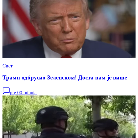
Свет
Трамп одбрусио Зеленском! Доста нам је више
pre 00 minuta