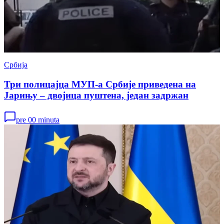
Србија
Три полицајца МУП-а Србије приведена на
Јарињу – двојица пуштена, један задржан
pre 00 minuta