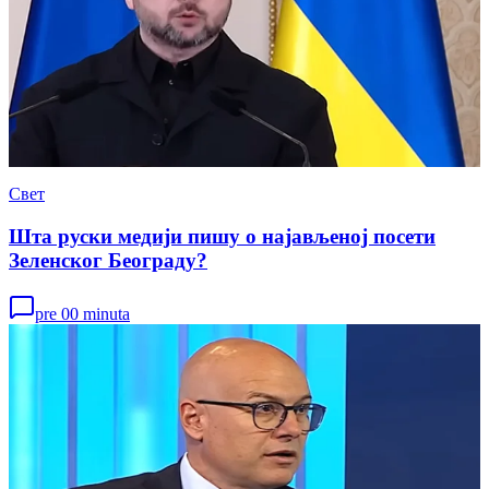
Свет
Шта руски медији пишу о најављеној посети
Зеленског Београду?
pre 00 minuta