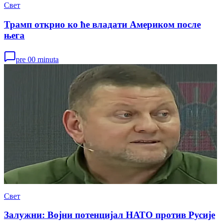
Свет
Трамп открио ко ће владати Америком после
њега
pre 00 minuta
Свет
Залужни: Војни потенцијал НАТО против Русије