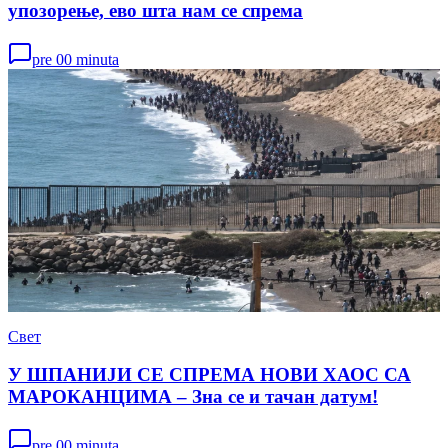
упозорење, ево шта нам се спрема
pre 00 minuta
Свет
У ШПАНИЈИ СЕ СПРЕМА НОВИ ХАОС СА
МАРОКАНЦИМА – Зна се и тачан датум!
pre 00 minuta