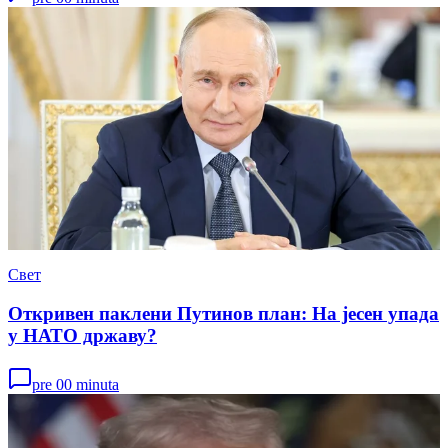
Свет
Откривен паклени Путинов план: На јесен упада
у НАТО државу?
pre 00 minuta