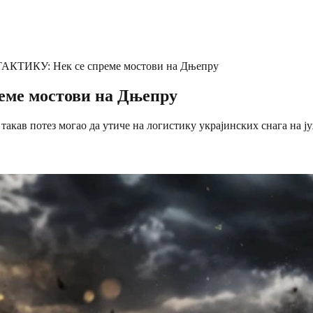
КТИКУ: Нек се спреме мостови на Дњепру
ме мостови на Дњепру
 такав потез могао да утиче на логистику украјинских снага на 