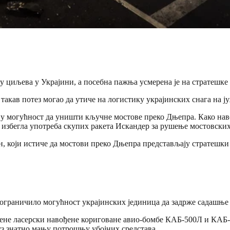
у циљева у Украјини, а посебна пажња усмерена је на стратешке
такав потез могао да утиче на логистику украјинских снага на ј
лну могућност да уништи кључне мостове преко Дњепра. Како нав
е избегла употреба скупих ракета Искандер за рушење мостовских
, који истиче да мостови преко Дњепра представљају стратешки 
граничило могућност украјинских јединица да задрже садашње 
ебљене ласерски навођене кориговане авио-бомбе КАБ-500Л и КА
уз знатно мању потрошњу убојних средстава.