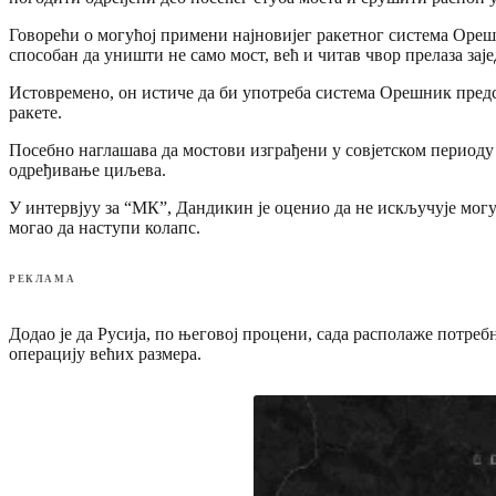
Говорећи о могућој примени најновијег ракетног система Ореш
способан да уништи не само мост, већ и читав чвор прелаза зај
Истовремено, он истиче да би употреба система Орешник пред
ракете.
Посебно наглашава да мостови изграђени у совјетском периоду
одређивање циљева.
У интервјуу за “МК”, Дандикин је оценио да не искључује могу
могао да наступи колапс.
РЕКЛАМА
Додао је да Русија, по његовој процени, сада располаже потр
операцију већих размера.