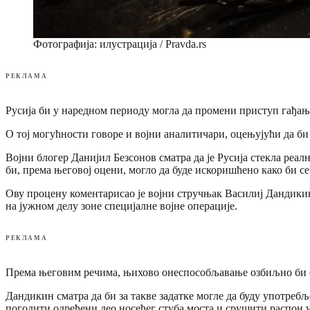
Фотографија: илустрација / Pravda.rs
РЕКЛАМА
Русија би у наредном периоду могла да промени приступ гађањ
О тој могућности говоре и војни аналитичари, оцењујући да би 
Војни блогер Данијил Безсонов сматра да је Русија стекла реа
би, према његовој оцени, могло да буде искоришћено како би с
Ову процену коментарисао је војни стручњак Василиј Дандикин
на јужном делу зоне специјалне војне операције.
РЕКЛАМА
Према његовим речима, њихово онеспособљавање озбиљно би о
Дандикин сматра да би за такве задатке могле да буду употр
погодити одређени део носећег стуба моста и срушити распон 