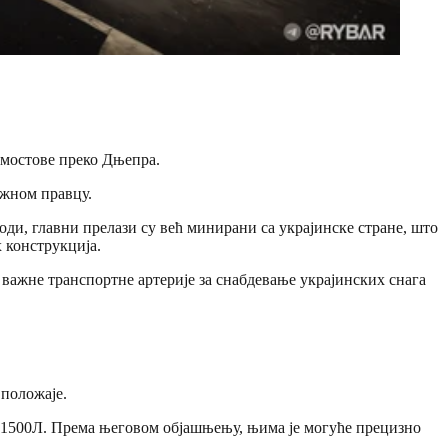
 мостове преко Дњепра.
ужном правцу.
оди, главни прелази су већ минирани са украјинске стране, што
 конструкција.
важне транспортне артерије за снабдевање украјинских снага
положаје.
Б-1500Л. Према његовом објашњењу, њима је могуће прецизно