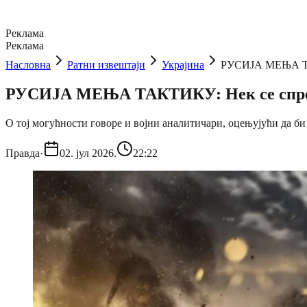
Реклама
Реклама
Насловна
Ратни извештаји
Украјина
РУСИЈА МЕЊА ТА
РУСИЈА МЕЊА ТАКТИКУ: Нек се спре
О тој могућности говоре и војни аналитичари, оцењујући да би
Правда
·
02. јул 2026.
22:22