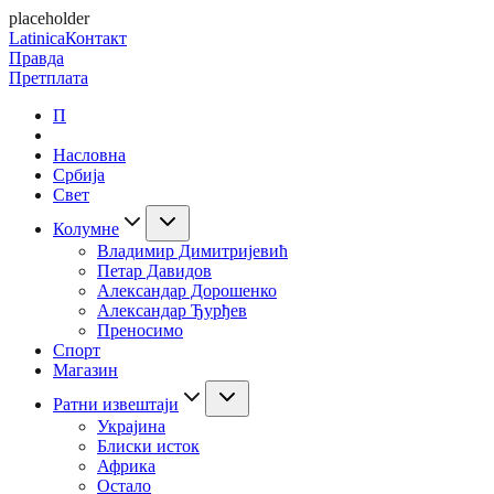
placeholder
Latinica
Контакт
Правда
Претплата
П
Насловна
Србија
Свет
Колумне
Владимир Димитријевић
Петар Давидов
Александар Дорошенко
Александар Ђурђев
Преносимо
Спорт
Магазин
Ратни извештаји
Украјина
Блиски исток
Африка
Остало