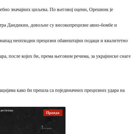
ебно значајних циљева. По његовој оцени, Орешник је
атра Дандикин, довољне су високопрецизне авио-бомбе и
н напад неопходни прецизни обавештајни подаци и квалитетно
ра, после којих би, према његовим речима, за украјинске снаге
ацијама како би прешла са појединачних прецизних удара на
Правда