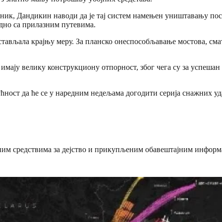
ник, Дандикин наводи да је тај систем намењен уништавању пос
едно са прилазним путевима.
стављала крајњу меру. За планско онеспособљавање мостова, см
 имају велику конструкциону отпорност, због чега су за успеша
ћност да ће се у наредним недељама догодити серија снажних уда
ебним средствима за дејство и прикупљеним обавештајним информ